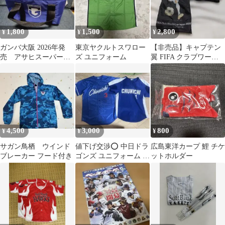
1,800
1,500
2,800
¥
¥
¥
ガンバ大阪 2026年発
東京ヤクルトスワロー
【非売品】キャプテン
売 アサヒスーパード
ズ ユニフォーム
翼 FIFA クラブワール
ライ景品 保冷バッグ
ドカップ 2008 ブランケ
ット
4,500
3,000
800
¥
¥
¥
サガン鳥栖 ウインド
値下げ交渉⭕️ 中日ドラ
広島東洋カープ 鯉 チケ
ブレーカー フード付き
ゴンズ ユニフォーム 2
ットホルダー
枚セット 高橋 福留