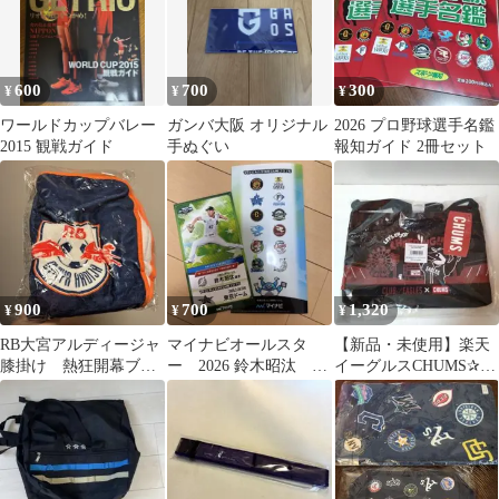
600
700
300
¥
¥
¥
ワールドカップバレー
ガンバ大阪 オリジナル
2026 プロ野球選手名鑑
2015 観戦ガイド
手ぬぐい
報知ガイド 2冊セット
900
700
1,320
¥
¥
¥
RB大宮アルディージャ
マイナビオールスタ
【新品・未使用】楽天
膝掛け 熱狂開幕ブラ
ー 2026 鈴木昭汰 チ
イーグルスCHUMS✰コ
ンケット
ケット風観戦証明書
ラボサコッシュ✰ファ
千葉ロッテ
ンクラブ特典