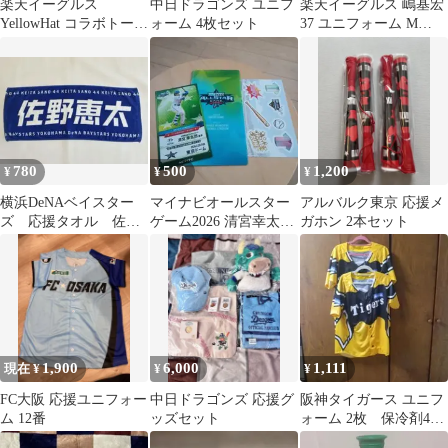
楽天イーグルス
中日ドラゴンズ ユニフ
楽天イーグルス 嶋基宏
YellowHat コラボトート
ォーム 4枚セット
37 ユニフォーム M
バッグ
FANS' 2017
780
500
1,200
¥
¥
¥
横浜DeNAベイスター
マイナビオールスター
アルバルク東京 応援メ
ズ 応援タオル 佐野
ゲーム2026 清宮幸太郎
ガホン 2本セット
恵太 44
観戦証明書セット
1,900
6,000
1,111
現在 ¥
¥
¥
FC大阪 応援ユニフォー
中日ドラゴンズ 応援グ
阪神タイガース ユニフ
ム 12番
ッズセット
ォーム 2枚 保冷剤4個
付き ウル虎の夏