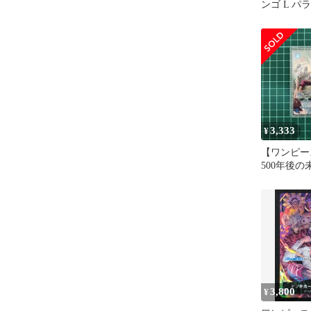
ンゴ L パラ
019 リー
3,333
¥
【ワンピ
500年後
ホーテ・
R SP
3,800
¥