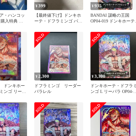
399
935
¥
¥
ア・ハンコッ
【最終値下げ】ドンキホ
BANDAI 謀略の王国
ス購入特典 頂
ーテ・ドフラミンゴ パラ
OP04-019 ドンキホーテ
枚セット
レル/アーロン P
ドフラミンゴ パラレル
2,300
3,300
¥
¥
 ドンキホー
ドフラミンゴ リーダー
ドンキホーテ・ドフラ
ミンゴ リーダ
パラレル
ンゴ L リーパラ OP04-
019 #A