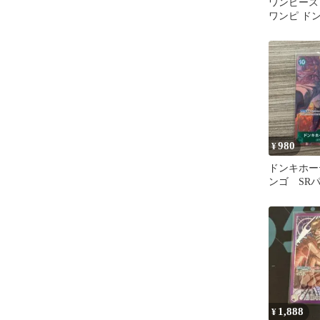
ワンピース
ワンピ ド
フラミンゴ
（Studio V
L OP04-01
ースターパ
国 トレカ TC
980
¥
ドンキホー
ンゴ SR
1,888
¥