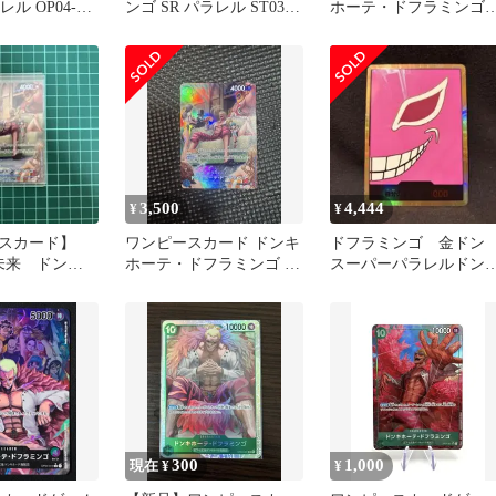
レル OP04-
ンゴ SR パラレル ST03-
ホーテ・ドフラミン
ダー ワンピース
009
リーダーパラレル 蒼
の七傑
3,500
4,444
¥
¥
ースカード】
ワンピースカード ドンキ
ドフラミンゴ 金ド
の未来 ドンキ
ホーテ・ドフラミンゴ SP
スーパーパラレルドン
ドフラミンゴ
パラレル
ード
300
1,000
現在 ¥
¥