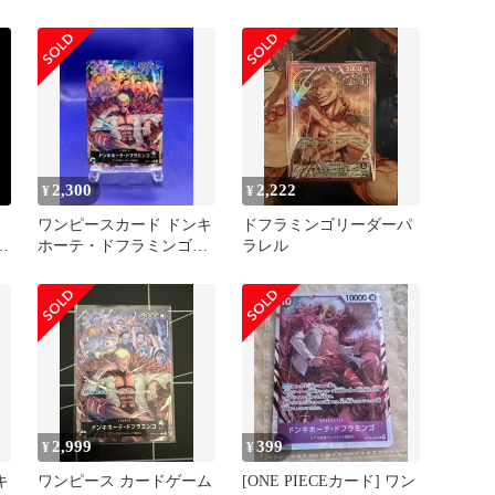
031
ミンゴ リーダーパラレル
2,300
2,222
¥
¥
ワンピースカード ドンキ
ドフラミンゴリーダーパ
ダ
ホーテ・ドフラミンゴ
ラレル
リーダーパラレル OP04-
019
2,999
399
¥
¥
キ
ワンピース カードゲーム
[ONE PIECEカード] ワン