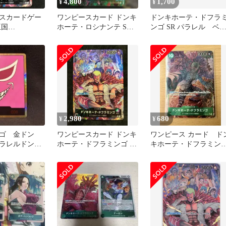
4,800
1,700
¥
¥
スカードゲー
ワンピースカード ドンキ
ドンキホーテ・ドフラ
王国
ホーテ・ロシナンテ SEC
ンゴ SR パラレル ベ
P1 パラレル)ド
SP OP04-119
ー5 ドンキホーテファ
・ドフラミン
リー
ーダーカード
2,980
680
¥
¥
ンゴ 金ドン
ワンピースカード ドンキ
ワンピース カード ド
ラレルドンカ
ホーテ・ドフラミンゴ L
キホーテ・ドフラミン
パラレル OP04-019 『謀
ゴ SRパラレル
略の王国』