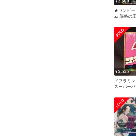
2,500
¥
★ワンピー
ム 謀略の
OP04/019
ンキホーテ
ゴ L☆ リ
5,555
¥
ドフラミ
スーパーパ
ード