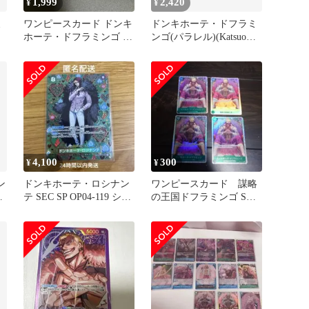
1,999
2,420
¥
¥
ミ
ワンピースカード ドンキ
ドンキホーテ・ドフラミ
ビ
ホーテ・ドフラミンゴ 2
ンゴ(パラレル)(Katsuo
ミ
枚セット
Tadano) L★ ＯＮＥＰＩ
ＥＣＥカードゲーム
4,100
300
¥
¥
ン
ドンキホーテ・ロシナン
ワンピースカード 謀略
テ SEC SP OP04-119 シー
の王国ドフラミンゴ SR 4
クレットパラレル
枚、緑色R以下まとめ売
り