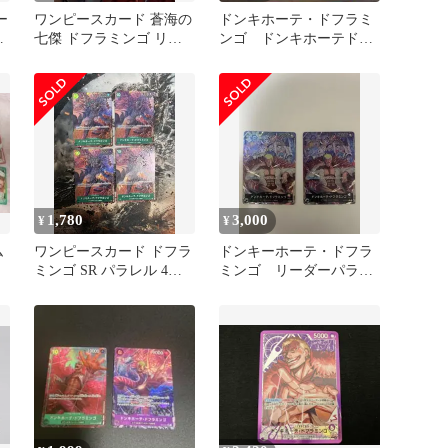
ー
ワンピースカード 蒼海の
ドンキホーテ・ドフラミ
ラ
七傑 ドフラミンゴ リー
ンゴ ドンキホーテドフ
ダーパラレル
ラミンゴ リーパラ リ
ーダーパラレル
1,780
3,000
¥
¥
ム
ワンピースカード ドフラ
ドンキーホーテ・ドフラ
ミンゴ SR パラレル 4枚
ミンゴ リーダーパラレ
op04 謀略の王国
ル ワンピースカード