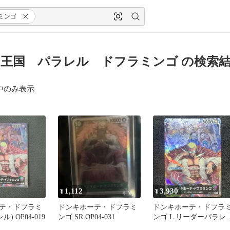
ミンゴ
王国 パラレル ドフラミンゴ の検索
中のみ表示
1,112
3,930
¥
¥
テ・ドフラミ
ドンキホーテ・ドフラミ
ドンキホーテ・ドフラ
) OP04-019
ンゴ SR OP04-031
ンゴ L リーダーパラレ
(リーパラ) OP04-019