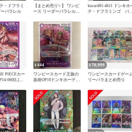
テ・ドフラミ
【まとめ売り✨】 ワンピ
kncard81-4611 ドンキホ
ダーパラレル
ース リーダーパラレル
テ・ドフラミンゴ パ
クザン・ティーチ他 全７
レル 3枚セット
枚✨
444
70,999
¥
¥
E PIECEカー
ワンピースカード王族の
ワンピースカードゲー
4-060[L]：
血統OP10ドンキホーテド
リーパラまとめ売り
)ドンキホー
フラミンゴSR
ミンゴ