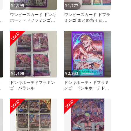
1,999
1,777
¥
¥
ワンピースカード ドンキ
ワンピースカード ドフラ
・
ホーテ・ドフラミンゴ
ミンゴ まとめ売り sr パ
L
リーダーパラレル 蒼海
ラレル
の七傑
1,400
2,333
¥
¥
ミ
ドンキホーテドフラミン
ドンキホーテ・ドフラミ
ゴ パラレル
ンゴ ドンキホーテドフ
ラミンゴ リーパラ リ
ーダーパラレル