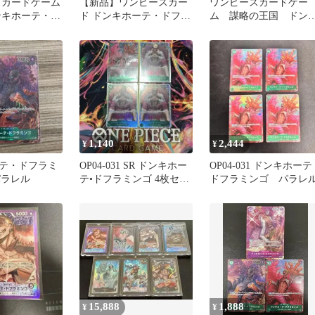
 カードゲーム
【新品】ワンピースカー
ワンピースカードゲー
ンキホーテ・ド
ド ドンキホーテ・ドフラ
ム 謀略の王国 ドン
［パラレル］
ミンゴ SR パラレル
ホーテ・ドフラミンゴ
igor Co．Ltd）
SRパラレル
9 ［OP04］ ブ
ック 謀略の王
G 264
1,140
2,444
¥
¥
テ・ドフラミ
OP04-031 SR ドンキホー
OP04-031 ドンキホーテ
パラレル
テ•ドフラミンゴ 4枚セッ
ドフラミンゴ パラレ
ト
15,888
1,888
¥
¥