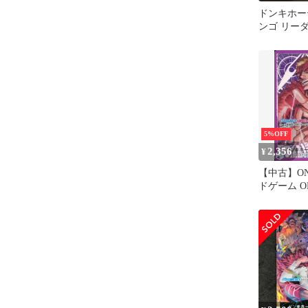
ドンキホー
ンゴ リー
5%OFF
2,356
¥
【中古】ON
ドゲーム OP1
(パラレル
テ・ドフラ