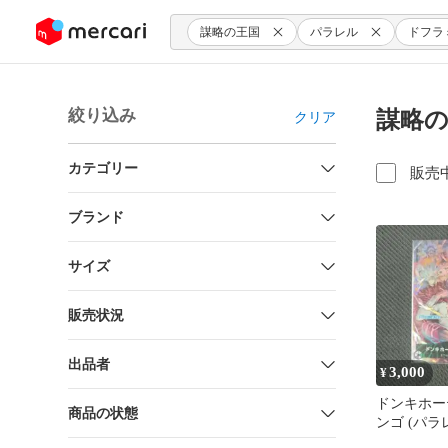
ンツにスキップ
謀略の王国
パラレル
ドフラ
絞り込み
謀略の
クリア
カテゴリー
販売
ブランド
サイズ
販売状況
出品者
3,000
¥
ドンキホー
商品の状態
ンゴ (パラレル