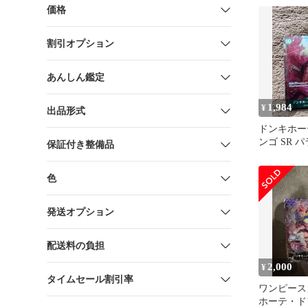
価格
割引オプション
あんしん鑑定
1,984
¥
出品形式
ドンキホー
ンゴ SR パ
保証付き整備品
新イラスト)
色
発送オプション
配送料の負担
2,000
¥
タイムセール割引率
ワンピース
ホーテ・ド