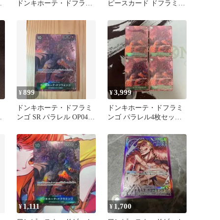
ゴ
ドンキホーテ・ドフラミ
ピースカード ドフラミン
海
ンゴ
ゴ SR 蒼海の七傑
899
3,999
¥
¥
ン
ドンキホーテ・ドフラミ
ドンキホーテ・ドフラミ
カ
ンゴ SR パラレル OP04-
ンゴ パラレル4枚セット
031
OP04-031
1,111
1,700
¥
¥