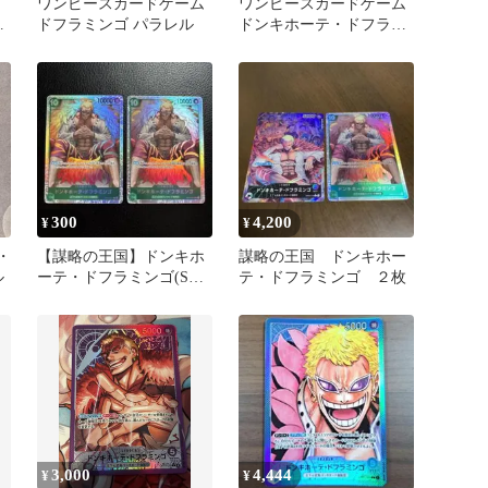
ワンピースカードゲーム
ワンピースカードゲーム
キ
ドフラミンゴ パラレル
ドンキホーテ・ドフラミ
ンゴ リーダーパラレル
300
4,200
¥
¥
・
【謀略の王国】ドンキホ
謀略の王国 ドンキホー
ル
ーテ・ドフラミンゴ(SR)
テ・ドフラミンゴ ２枚
２枚セット
3,000
4,444
¥
¥