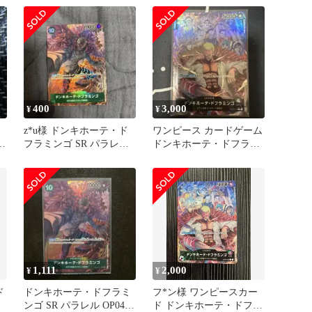
400
3,000
¥
¥
ミ
z*u様 ドンキホーテ・ド
ワンピース カードゲーム
フラミンゴ SR パラレル
ドンキホーテ・ドフラミ
OP04-031
ンゴ リーダーパラレル
1,111
2,000
¥
¥
ド
ドンキホーテ・ドフラミ
フ*ン様 ワンピースカー
ル
ンゴ SR パラレル OP04-
ド ドンキホーテ・ドフラ