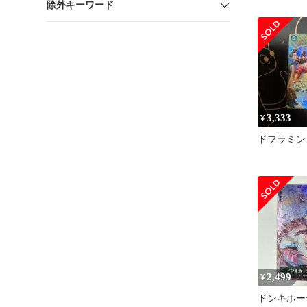
除外キーワード
ーダーパラ
3,333
¥
ドフラミン
2,499
¥
ドンキホー