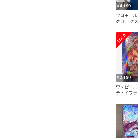
4,199
¥
プロモ ボ
ク ボック
上決戦 2
2,190
¥
ワンピース
テ・ドフラ
ーパラレル