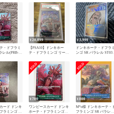
20,899
3,999
¥
¥
テ・ドフラミ
【PSA10】ドンキホー
ドンキホーテ・ドフラ
ラレル(PRB-01
テ・ドフラミンゴ リーダ
ンゴ SR パラレル ST03-
 OP04…
ーパラレル OP04-019
009
700
800
¥
¥
カード ドンキ
ワンピースカード ドンキ
M*o様 ドンキホーテ・
フラミンゴ リ
ホーテ・ドフラミンゴ
フラミンゴ SR パラレ