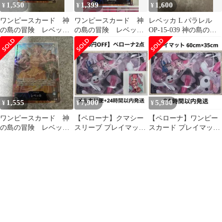
1,550
1,399
1,600
¥
¥
¥
ワンピースカード 神
ワンピースカード 神
レベッカ L パラレル
の島の冒険 レベッ
の島の冒険 レベッ
OP-15-039 神の島の冒
カ リーダーパラレル
カ L パラレル リー
険 リーダーパラレル
ダー
1,555
7,900
5,900
¥
¥
¥
ワンピースカード 神
【ペローナ】クマシー
【ペローナ】ワンピー
の島の冒険 レベッ
スリーブ プレイマット
スカード プレイマット
カ リーダーパラレル
プレマ ワンピカード サ
プレマ ワンピカード 緑
リーパラ
プライ
黒 リーパラ