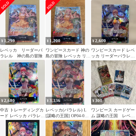
ッカ リーダーパラレル
カ 【リーダーパラレ
OP15-039 神の島の冒険
ル☆】
1,299
1,200
2,600
¥
¥
¥
レベッカ リーダーパ
ワンピースカード 神の
ワンピースカード レベ
ラレル 神の島の冒険
島の冒険 レベッカ リー
ッカ リーダーパラレル
ダーパラレル
謀略の王国OP04-039
2,680
3,336
300
¥
¥
¥
中古 トレーディングカ
レベッカ(パラレル) L
ワンピース カードゲー
ード レベッカ パラレル
[謀略の王国] OP04-039
ム 謀略の王国 レベッ
（Studio Vigor Co．
傷有り ワンピースカー
カ
Ltd） LEG OP04-039 ワ
ドゲーム
ンピース カードゲーム