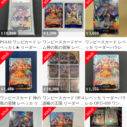
ル
ッカ
18,000
1,500
3,000
¥
¥
¥
PSA10 ワンピカード レ
ワンピースカードゲー
ワンピースカード レベ
ベッカ L★ リーダー パ
ム神の島の冒険 レベッ
ッカ リーダーパラレル
ラレル OP04/039P1 謀
カ Lパラレル OP15-039
謀略の王国OP04-039
略の王国
1,400
18,200
1,555
¥
¥
¥
ワンピースカード 神の
ワンピースカード OP-4
レベッカ リーダーパラ
島の冒険 レベッカ リー
謀略の王国 リーダーパ
レル OP15-039 ワンピ
ダーパラレル
ラレルコンプリートセ
ースカード 神の島の
ット
冒険