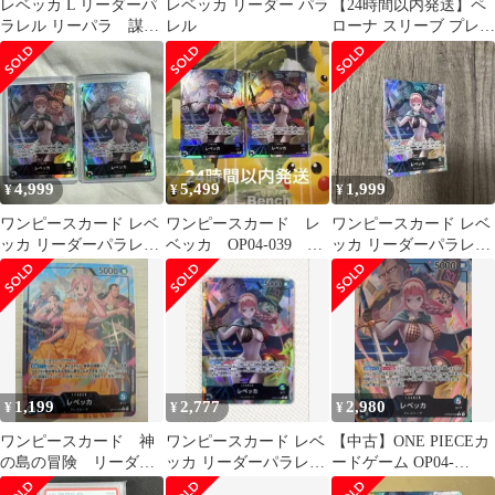
レベッカ L リーダーパ
レベッカ リーダー パラ
【24時間以内発送】ペ
ラレル リーパラ 謀略
レル
ローナ スリーブ プレマ
の王国
プレイマット ワンピー
ス カード
4,999
5,499
1,999
¥
¥
¥
ワンピースカード レベ
ワンピースカード レ
ワンピースカード レベ
ッカ リーダーパラレル
ベッカ OP04-039
ッカ リーダーパラレル
OP04-039
L リーダーパラレル
謀略の王国OP04-039
謀略の王国
1,199
2,777
2,980
¥
¥
¥
ワンピースカード 神
ワンピースカード レベ
【中古】ONE PIECEカ
の島の冒険 リーダ
ッカ リーダーパラレル
ードゲーム OP04-
ー レベッカ パラレ
謀略の王国OP04-039
039[L]：(パラレル)レベ