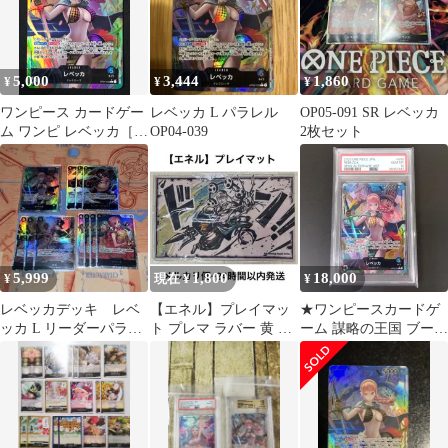
レベッカ パラレル
（Studio Vigor Co．
Ltd） 謀略の王国
OP04-039 【63】
5,000
3,444
1,860
¥
¥
¥
ワンピース カードゲー
レベッカ L パラレル
OP05-091 SR レベッカ
ム ワンピ レベッカ［パ
OP04-039
2枚セット
ラレル］（Studio Vigor
Co．Ltd） L OP04-039
［OP04］ ブースターパ
ック 謀略の王国 トレカ
TCG 264
5,999
1,800
18,000
¥
現在 ¥
¥
レベッカデッキ レベ
【エネル】プレイマッ
★ワンピースカードゲ
ッカ L リーダーパラレ
ト プレマ ラバー 黄 リ
ーム 謀略の王国 ブース
ル OP04-039
ーパラ リーダー パラレ
ターパック OP04/039P1
ル デッキ
パラレル)レベッカ L☆
PSA10