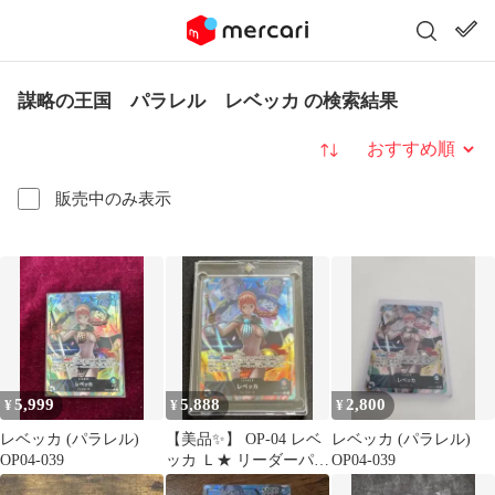
謀略の王国 パラレル レベッカ の検索結果
並び替え
販売中のみ表示
5,999
5,888
2,800
¥
¥
¥
レベッカ (パラレル)
【美品✨】 OP-04 レベ
レベッカ (パラレル)
OP04-039
ッカ Ｌ★ リーダーパラ
OP04-039
レル 『謀略の王国』