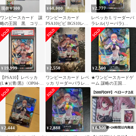
300
60,000
2,777
現在 ¥
¥
¥
ワンピースカード 謀
ワンピースカード
レベッカ L リーダーパ
略の王国 黒 コリー
PSA10ビビ BGS10レベ
ラレル(リーパラ)
ダコロシアム
ッカ
OP04-039
19,999
2,550
2,500
¥
¥
¥
【PSA10】レベッカ
ワンピースカード レベ
★ワンピースカードゲ
(L★){青/黒}〈OP04-
ッカ リーダーパラレル
ーム 謀略の王国
039〉[ブースターパッ
op04 謀略の王国
OP04/039P1 パラレル)
ク 謀略の王国]リーパ
レベッカ L☆ リーダー
ラ リーダーパラレル
カード
2,444
2,888
6,900
¥
¥
¥