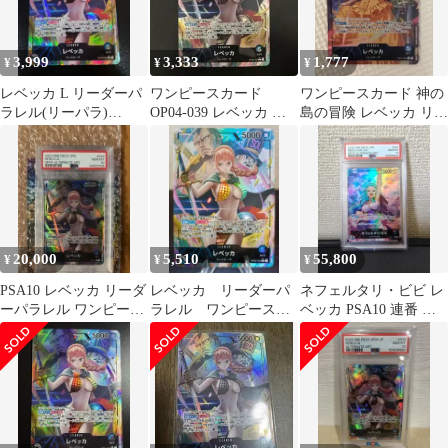
3,999
3,333
1,777
¥
¥
¥
レベッカ L リーダーパ
ワンピースカード
ワンピースカード 神の
ラレル(リーパラ)
OP04-039 レベッカ リ
島の冒険 レベッカ リー
OP04-039 謀略の王国
ーダーパラレル
ダーパラレル
20,000
5,510
55,800
¥
¥
¥
PSA10 レベッカ リーダ
レベッカ リーダーパ
ネフェルタリ・ビビ レ
ーパラレル ワンピース
ラレル ワンピースカ
ベッカ PSA10 連番 ワ
カードゲーム
ードゲーム 謀略の王
ンピースカード
国