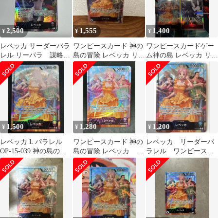
2,500
1,555
1,400
¥
¥
¥
レベッカ リーダーパラ
ワンピースカード 神の
ワンピースカードゲー
レル リーパラ 謀略の
島の冒険 レベッカ リー
ム神の島 レベッカ リー
王国OP04-039
ダーパラレル
ダーパラレル＆エネル
SR等セット
1,500
1,280
1,200
¥
¥
¥
レベッカ L パラレル
ワンピースカード 神の
レベッカ リーダーパ
OP-15-039 神の島の冒
島の冒険 レベッカ リ
ラレル ワンピースカ
険 リーダーパラレル
ーダーパラレル
ードL★ 神の島の冒険
OP15-039