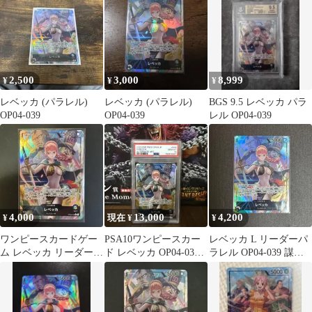
2,500
3,000
8,999
¥
¥
¥
レベッカ (パラレル)
レベッカ (パラレル)
BGS 9.5 レベッカ パラ
OP04-039
OP04-039
レル OP04-039
4,000
13,000
4,200
¥
現在 ¥
¥
ワンピースカードゲー
PSA10ワンピースカー
レベッカ L リーダーパ
ム レベッカ リーダーパ
ド レベッカ OP04-039 L
ラレル OP04-039 謀略
ラレル
パラレル
の王国 美品