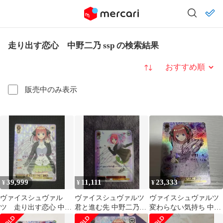
走り出す恋心 中野二乃 ssp の検索結果
並び替え
販売中のみ表示
39,999
11,111
23,333
¥
¥
¥
ヴァイスシュヴァル
ヴァイスシュヴァルツ
ヴァイスシュヴァルツ
ツ 走り出す恋心 中野
君と進む先 中野二乃
変わらない気持ち 中野
二乃 SSP サイン
SP
二乃 SSP サイン