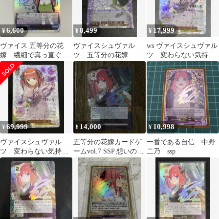
6,600
8,499
17,999
¥
¥
¥
ヴァイス 五等分の花
ヴァイスシュヴァル
ws ヴァイスシュヴァル
嫁 繊細で真っ直ぐ 中
ツ 五等分の花嫁 君
ツ 変わらない気持
野 二乃(SSP)(紫箔サイ
と進む先 中野二乃
ち 中野二乃 ssp サイ
ン入り)
sp サイン
ン
69,999
14,000
10,998
¥
¥
¥
ヴァイスシュヴァル
五等分の花嫁カードゲ
一番である自信 中野
ツ 変わらない気持
ームvol.7 SSP 想いの軌
二乃 ssp
ち 中野二乃 SSP 3枚
跡 中野二乃
セット