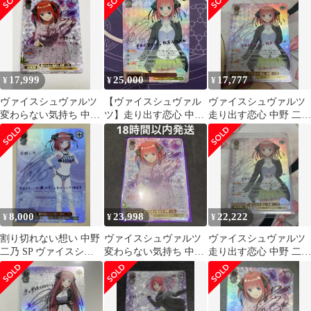
17,999
25,000
17,777
¥
¥
¥
ヴァイスシュヴァルツ
【ヴァイスシュヴァル
ヴァイスシュヴァルツ
変わらない気持ち 中野
ツ】走り出す恋心 中野
走り出す恋心 中野 二乃
二乃 SSP
二乃 ssp サイン 五等
SSP サイン
分の花嫁
8,000
23,998
22,222
¥
¥
¥
割り切れない想い 中野
ヴァイスシュヴァルツ
ヴァイスシュヴァルツ
二乃 SP ヴァイスシュ
変わらない気持ち 中野
走り出す恋心 中野 二乃
ヴァルツ
二乃 SSP サイン
ssp サイン 五等分の花
嫁