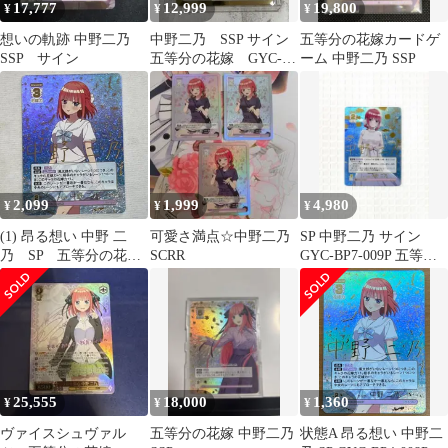
17,777
12,999
19,800
¥
¥
¥
想いの軌跡 中野二乃
中野二乃 SSP サイン
五等分の花嫁カードゲ
SSP サイン
五等分の花嫁 GYC-
ーム 中野二乃 SSP
BP7-008P
2,099
1,999
4,980
¥
¥
¥
(1) 昂る想い 中野 二
可愛さ満点☆中野二乃
SP 中野二乃 サイン
乃 SP 五等分の花
SCRR
GYC-BP7-009P 五等分
嫁 カードゲーム ご
の花嫁 ごとカド 7
とカド サインカード
25,555
18,000
1,360
¥
¥
¥
ヴァイスシュヴァル
五等分の花嫁 中野二乃
状態A 昂る想い 中野二