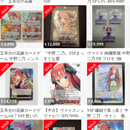
ツ 五等分の花嫁 走
SSP
乃 SP GYC-BP4-008P サ
り出す恋心 中野二
イン入り 五等分の花嫁
乃 ssp サイン
カード ごとカド
4,000
12,000
19,999
¥
¥
¥
五等分の花嫁カードゲ
『中野 二乃』SSPまっ
ヴァイス 絢爛華麗 中野
ーム 中野二乃 ノンスト
すぐな愛
二乃 PR プロモ 3枚
ップ! SP パラレル
GYC-BP5-070P1 / RR+
GYC-BP5-070P 2枚セッ
ト 中古 [MO-7304]
14,778
300
4,600
¥
¥
¥
五等分の花嫁カードゲ
【中古】ヴァイスシュ
SSP 繊細で真っ直ぐ 中
ームvol.7 SSP 想いの軌
ヴァルツ 5HY/W90-
野 二乃 サイン 傷あ
跡 中野二乃
052[RR]：走り出す恋心
り
中野 二乃