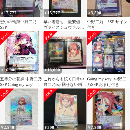
17,777
15,777
3,500
¥
¥
¥
想いの軌跡中野二乃
早い者勝ち 最安値
中野二乃 SSP サイン
SSP
ヴァイスシュヴァルツ
付き
変わらない気持ち 中野
二乃 SSP
16,000
18,000
18,000
¥
¥
¥
五等分の花嫁 中野二乃
これからも続く日常中
Going my way! 中野二
SSP Going my way! お
野二乃ssp 褪せない瞬間
乃SSP おまけ付き
まけ付
中野二乃PRSP
2,940
300
7,980
¥
¥
¥