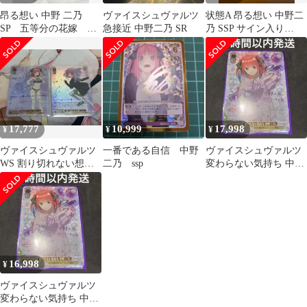
昂る想い 中野 二乃
ヴァイスシュヴァルツ
状態A 昂る想い 中野二
SP 五等分の花嫁 カ
急接近 中野二乃 SR
乃 SSP サイン入り
ードゲーム ごとカ
GYC-BP4-008P1 五等分
ド サインカード
の花嫁 ごとカド
17,777
10,999
17,998
¥
¥
¥
ヴァイスシュヴァルツ
一番である自信 中野
ヴァイスシュヴァルツ
WS 割り切れない想い
二乃 ssp
変わらない気持ち 中野
君と進む先 中野二乃
二乃 SSP サイン
SP サイン
16,998
¥
ヴァイスシュヴァルツ
変わらない気持ち 中野