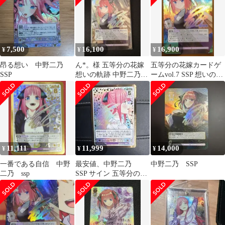
7,500
16,100
16,900
¥
¥
¥
昂る想い 中野二乃
ん*。様 五等分の花嫁
五等分の花嫁カードゲ
SSP
想いの軌跡 中野二乃
ームvol.7 SSP 想いの軌
SSP
跡 中野二乃
11,111
11,999
14,000
¥
¥
¥
一番である自信 中野
最安値、中野二乃
中野二乃 SSP
二乃 ssp
SSP サイン 五等分の花
嫁 GYC-BP7-008P