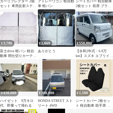
カーリフレクター 2個
アトレーワゴン 軽自動
シートカバー 軽自動車
セット 車用反射ステッ
車 軽バン
2枚セット 前席 ブラッ
カー 粘着テープ付き リ
ク 軽バン 運転席 助手
ア/フロント/ドア
席 黒
C3R215
3,780
2,869
550,000
¥
¥
¥
富士drive 軽バン 軽自
ありがとう
【令和2年式・6.8万
動車 間仕切りカーテン
km】スズキ エブリイ
車内 エアコン ビニール
★AT★ハイルーフ★人
パーテーション ファス
気の白★格安！
ナー開閉 スクリーン
(ブラック, 丈140 cm x
幅152 cm (1枚組)
430,000
300,000
1,580
¥
¥
¥
ハイゼット 9万キロ
HONDA STREET スト
シートカバー 2枚セッ
代 即乗って帰れる
リート 4WD
ト 軽自動車 助手席 ブ
ラック 軽バン 運転席