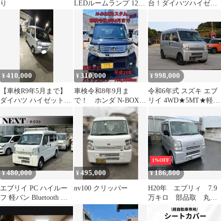
り
LEDルームランプ 12V
台！ダイハツハイゼッ
専用 乗用車 軽自動車
トカーゴ ハイゼット
軽トラック 軽バン キャ
バン
リー ハイゼット ピクシ
ス サンバー スクラム
クリッパー ミニキャブ
等
410,000
310,000
998,000
¥
¥
¥
​【車検R9年5月まで】
車検令和8年9月ま
令和6年式 スズキ エブ
ダイハツ ハイゼットカ
で！ ホンダ N-BOXカ
リイ 4WD★5MT★軽貨
ーゴ / 禁煙車 / 4AT /
スタム 軽自動車 スラ
物★軽バン
イドドア
1%OFF
480,000
495,000
186,800
¥
¥
¥
エブリイ PC ハイルー
nv100 クリッパー
H20年 エブリィ 7.9
フ 軽バン Bluetooth パ
万キロ 部品取 丸
ワーウインドウ
車 書類有 DA64V ス
ズキ