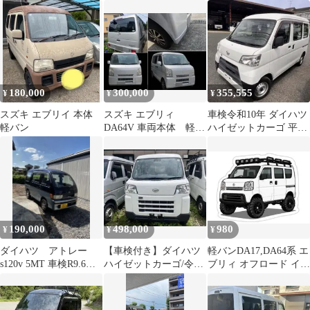
4wd AT
切り ビニールカーテン
リン 4人乗り
間仕切り パーテーショ
ン 軽バン エアコン効率
アップ 軽自動車 飛沫防
止 断熱 日焼け防止 分
煙対策 開閉自由 ファス
ナー付き ほとんどの車
180,000
300,000
355,555
¥
¥
¥
種対応 (155*140cm)
スズキ エブリイ 本体
スズキ エブリィ
車検令和10年 ダイハツ
軽バン
DA64V 車両本体 軽バ
ハイゼットカーゴ 平成
ン 車検1年半付
30年式 軽バン
190,000
498,000
980
¥
¥
¥
ダイハツ アトレー
【車検付き】ダイハツ
軽バンDA17,DA64系 エ
s120v 5MT 車検R9.6月
ハイゼットカーゴ/令和
ブリィ オフロード イラ
まで
4年16.3万キロ/TVナビ
ストステッカー【白
左】