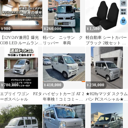
980
260,000
1,580
¥
¥
¥
【12V/24V兼用】爆光
軽バン ニッサン ク
軽自動車 シートカバー
COB LED ルームランプ
リッパー 車両
ブラック 2枚セット 前
室内灯 トラック キャン
席 軽バン 運転席助手席
ピングカー
セット
780,000
410,000
230,000
¥
¥
¥
エブリイ ワゴン PZタ
ハイゼットカーゴ AT 2
★H28yマツダ スクラム
ーボスペシャル
年車検！コミコミ～！
バン PCスペシャル★ス
安！
ズキエブリィバンOEM