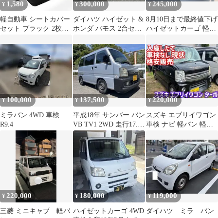
1,580
300,000
245,000
¥
¥
¥
軽自動車 シートカバー
ダイハツ ハイゼット &
8月10日まで最終値下げ
セット ブラック 2枚前
ホンダ バモス 2台セッ
ハイゼットカーゴ 軽バ
席 軽バン 運転席助手席
ト軽バン
ン 車検ほぼ満タン 現車
セット
確認必須
100,000
137,500
220,000
¥
¥
¥
ミラバン 4WD 車検
平成18年 サンバー バン
スズキ エブリイワゴン
R9.4
VB TV1 2WD 走行17.5
車検 ナビ 軽バン 軽箱
万キロ 車検対応可
スライド ETC キーレス
220,000
180,000
119,000
¥
¥
¥
三菱 ミニキャブ 軽バ
ハイゼットカーゴ 4WD
ダイハツ ミラ バン