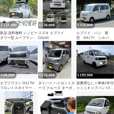
120,400
230,000
350,000
¥
¥
¥
新品 送料無料 シノビー
スズキ エブリイ
エブリイ バン 新
タワー型 ルーフテント
DA64V
型 DA17V シルバ
ハシゴ付 ブラック/カー
ー 14万K 軽バン
キ
配達 軽貨物 大阪
49,800
250,000
199,900
¥
¥
¥
エブリワゴン DA17W
ダイハツ ハイゼットカ
諸費用なし☆車検2年付
フロントスポイラー
ーゴ クルーズ ターボ
☆ミニキャブバン CS 5
NV100クリッパーリオ
車検付き 車検長い 軽バ
速MT ハイルーフ☆8万
送料無料
ン 軽箱
km