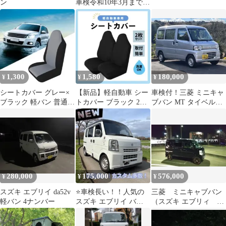
ン
車検令和10年3月まで
現状販売で修理は必要
です
1,300
1,580
180,000
¥
¥
¥
シートカバー グレー×
【新品】軽自動車 シー
車検付！三菱 ミニキャ
ブラック 軽バン 普通バ
トカバー ブラック 2枚
ブバン MT タイベル
ン 運転席 助手席 中古
セット 前席 運転席助手
済！軽バン 軽自動車 ク
車 軽トラ
席セット
リッパーバン
280,000
175,000
576,000
¥
¥
¥
スズキ エブリイ da52v
⭐️車検長い！！人気の
三菱 ミニキャブバン
軽バン 4ナンバー
スズキ エブリイ バ
（スズキ エブリィ
ン！！カスタム多数！
OEM）4WD 5AMT H/R
軽バンお探しの方！⭐️
軽バン