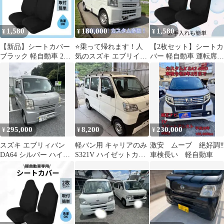
1,580
180,000
1,580
¥
¥
¥
【新品】シートカバー
⭐️乗って帰れます！人
【2枚セット】シートカ
ブラック 軽自動車 2枚
気のスズキ エブリイ
バー 軽自動車 運転席助
セット 前席 運転席助手
！ カスタム多数！軽
手席セット 汚れ防止 軽
席セット
バンお探しの方！⭐️
トラ 黒
295,000
8,200
230,000
¥
¥
¥
スズキ エブリィバン
軽バン用 キャリアのみ
激安 ムーブ 絶好調‼️
DA64 シルバー ハイル
S321V ハイゼットカー
車検長い 軽自動車
ーフ 4WD キーレス AT
ゴ取付 スチール 引取限
定！