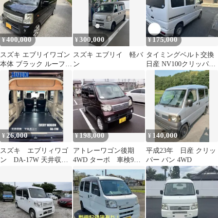
400,000
300,000
175,000
¥
¥
¥
スズキ エブリイワゴン
スズキ エブリイ 軽バ
タイミングベルト交換
本体 ブラック ルーフキ
ン
日産 NV100クリッパー
ャリア付
軽バン 格安 ホワイト
26,000
198,000
140,000
¥
¥
¥
スズキ エブリィワゴ
アトレーワゴン後期
平成23年 日産 クリッ
ン DA-17W 天井収
4WD ターボ 車検9年
パー バン 4WD
納 軽バン 送料無料
10月 リフトアップ
車 カスタム 込