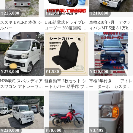
225,000
2,180
210,000
¥
¥
¥
スズキ EVERY 本体 シ
USB給電式ドライブレ
車検R10年7月 アクテ
ルバー
コーダー 360度回転 コ
ィバンMT 5速 8.1万km
ンパクト 前方/車内
パワステ 軽バン
ADAS対応 先進運転支
援シUDRU9
278,000
1,580
320,000
¥
¥
¥
H28年式 スバル ディア
軽自動車 2枚セット シ
車検2年付き！ アトレ
スワゴン アトレーワゴ
ートカバー 助手席 ブラ
ー ターボ カスタム
ン OEM 車検付き 美車
ック 軽バン 運転席 前
ターボRS 軽自動車 軽
✨
席 黒
バン 軽貨物
220,000
70,000
3,499
¥
¥
¥