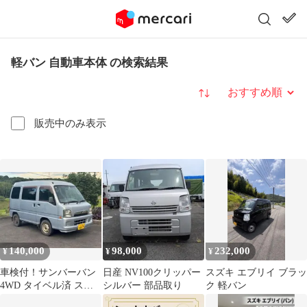
軽バン 自動車本体 の検索結果
並び替え
販売中のみ表示
140,000
98,000
232,000
¥
¥
¥
車検付！サンバーバン
日産 NV100クリッパー
スズキ エブリイ ブラッ
4WD タイベル済 スバ
シルバー 部品取り
ク 軽バン
ル サンバー 軽バン 軽