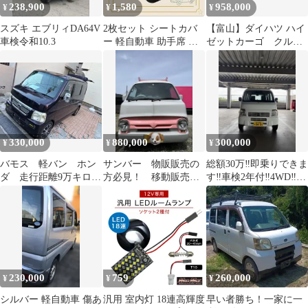
238,900
1,580
958,000
¥
¥
¥
スズキ エブリィDA64V
2枚セット シートカバ
【富山】ダイハツ ハイ
車検令和10.3
ー 軽自動車 助手席 ブ
ゼットカーゴ クルー
ラック 軽バン 運転席
ズSAⅢ ハイルーフ
前席 黒
4WDの
330,000
880,000
300,000
¥
¥
¥
バモス 軽バン ホン
サンバー 物販販売の
総額30万‼️即乗りできま
ダ 走行距離9万キロ
方必見！ 移動販売
す‼️車検2年付‼️4WD‼️26
代 車検2年付込み込み
ホイールカバーついて
年式アクティバン‼️
ます。
230,000
759
260,000
¥
¥
¥
シルバー 軽自動車 傷あ
汎用 室内灯 18連高輝度
早い者勝ち！一家に一