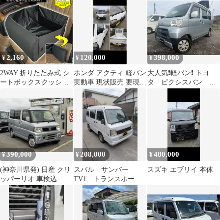
前席 黒
2,160
120,000
398,000
¥
¥
¥
2WAY 折りたたみ式 シ
ホンダ アクティ 軽バン
大人気❗軽バン❗️ トヨ
ートボックスクッショ
実動車 現状販売 要現車
タ ピクシスバン ク
ン ブラック 1個 汎用品
確認
ルーズ S321M 茨城
助手席 後部座席 荷物の
阿見
落下防止に // 収納ボッ
クス ランバーサポート
クッション 車用収納 腰
あて 座席 シート 軽ト
ラ 軽バン 普通車 ハイ
390,000
208,000
480,000
¥
¥
¥
エース キャリイ ハイゼ
ット トラック
(神奈川県発) 日産 クリ
スバル サンバー
スズキ エブリイ 本体
ッパーリオ 車検込 メ
TV1 トランスポータ
ンテ込 保証込
ー ホワイト 軽バン