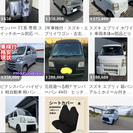
650
350,000
175,000
¥
¥
¥
サンバー TT系 専用 ス
2年車検付・スズキ・エ
スズキ エブリイ ホワイ
イッチホール対応 ペン
ブリイワゴン・左右パ
ト 車両本体or部品どり
ホルダー ABS製 3Dプ
ワースライドドア・ス
リント
テップ
250,000
280,000
108,600
¥
¥
¥
ピクシスバン ハイゼッ
元祖遊べる軽‼️ サンバ
スズキ エブリィ 箱バン
ト 軽自動車 軽バン 軽
ーバン 4WD ヒッチメ
アルミホイール付き 説
箱 車検 ETC スライド
ンバー付
明文を熟読下さい！ 部
仕事
品取りなど