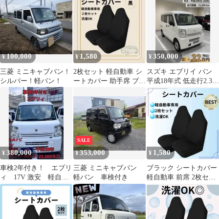
自動車
100,000
1,580
350,000
¥
¥
¥
三菱 ミニキャブバン！
2枚セット 軽自動車 シ
スズキ エブリイ バン
シルバー！軽バン！
ートカバー 助手席 ブラ
平成18年式 低走行2.3万
ック 軽バン 運転席 前
km 内装かなりきれいで
席 黒
す
SALE
380,000
353,000
1,580
¥
¥
¥
車検2年付き！ エブリ
三菱 ミニキャブバン
ブラック シートカバー
ィ 17V 激安 軽自動
軽バン 車検付き
軽自動車 前席 2枚セッ
車 軽貨物 軽バン 4
ト 軽バン 運転席 助手
ナンバー ‼️
席 黒