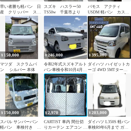
早い者勝ち軽バン 日
スズキ ハスラー50
バモス アクティ
産 クリッパー スズ
TS50w 千葉市より
USDM 軽バン カスタ
キ エブリイOEM
ムカー サイドマーカ
ー US仕様
150,000
246,000
395,000
¥
¥
¥
マツダ スクラムバ
令和2年式スズキアルト
ダイハツ ハイゼットカ
ン シルバー 本体
バン車検令和10月4月迄
ーゴ 4WD 5MTターボ
事業用可エアコン良好
H25年式 車検付 軽バン
150,000
2,970
203,000
¥
¥
¥
スバル サンバーバン
CARTIST 車内 間仕切
ダイハツ L350S 軽バン
軽バン 車検付き
りカーテン エアコン 仕
車検R9年6月まで ガソ