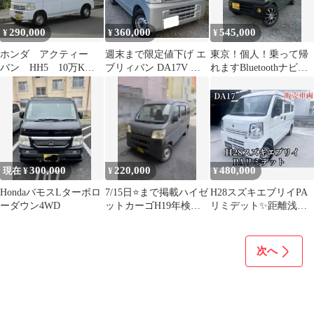
290,000
360,000
545,000
¥
¥
¥
ホンダ アクティー
週末まで限定値下げ エ
東京！個人！乗って帰
バン HH5 10万K
ブリィバン DA17V 平
れますBluetoothナビ、
走行小 車検長い 軽
成28年式 5AGS
バックカメラETCウー
バン キャリア付
ファー
300,000
220,000
480,000
現在 ¥
¥
¥
HondaバモスLターボロ
7/15日⭐まで掲載ハイゼ
H28スズキエブリイPA
ーダウン4WD
ットカーゴH19年検有
リミデット✨距離浅車
り
検２年付渡し！
次へ