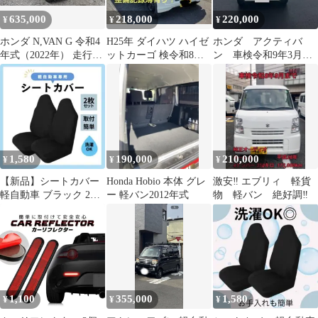
635,000
218,000
220,000
¥
¥
¥
ホンダ N,VAN G 令和4
H25年 ダイハツ ハイゼ
ホンダ アクティバ
年式（2022年） 走行距
ットカーゴ 検令和8年
ン 車検令和9年3月
離: 68,469km
12月 13万キロ 軽バン
走行10万キロ以下
1,580
190,000
210,000
¥
¥
¥
【新品】シートカバー
Honda Hobio 本体 グレ
激安‼️ エブリィ 軽貨
軽自動車 ブラック 2枚
ー 軽バン2012年式
物 軽バン 絶好調‼️
セット 前席 運転席助手
席セット
1,100
355,000
1,580
¥
¥
¥