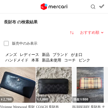
長財布 の検索結果
並び替え
販売中のみ表示
メンズ
レディース
新品
ブランド
がま口
ハンドメイド
本革
新品未使用
コーチ
ピンク
2,780
3,800
800
¥
¥
現在 ¥
Vivienne Westwood 長財
COACH 長財布
BURBERRY 長財布 チ