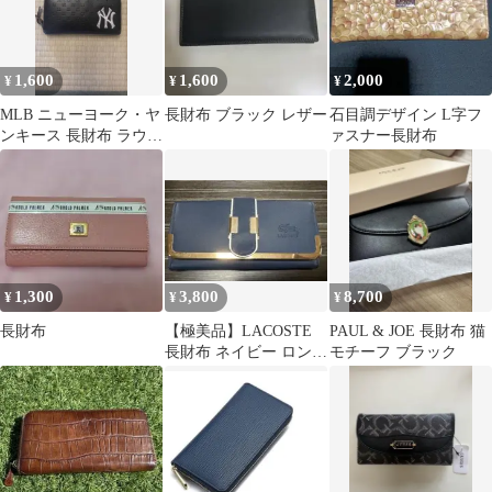
1,600
1,600
2,000
¥
¥
¥
MLB ニューヨーク・ヤ
長財布 ブラック レザー
石目調デザイン L字フ
ンキース 長財布 ラウン
ァスナー長財布
ドファスナー
1,300
3,800
8,700
¥
¥
¥
長財布
【極美品】LACOSTE
PAUL & JOE 長財布 猫
長財布 ネイビー ロング
モチーフ ブラック
ウォレット レザー調