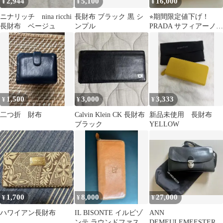
2,944
5,100
16,000
¥
¥
¥
ニナリッチ nina ricchi
長財布 ブラック 黒 シ
⭐︎期間限定値下げ！
長財布 ベージュ
ンプル
PRADA サフィアーノレ
ザー ノベルティ 長財布
ブラック
1,500
3,000
3,333
¥
¥
¥
二つ折 財布
Calvin Klein CK 長財布
新品未使用 長財布
ブラック
YELLOW
1,700
8,000
27,000
¥
¥
¥
ハワイアン長財布
IL BISONTE イルビゾ
ANN
ンテ ラウンドファスナ
DEMEULEMEESTER