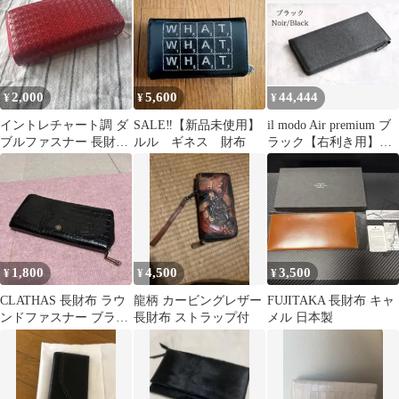
2,000
5,600
44,444
¥
¥
¥
イントレチャート調 ダ
SALE‼️【新品未使用】
il modo Air premium ブ
ブルファスナー 長財布
ルル ギネス 財布
ラック【右利き用】
レッド
STATUSY
1,800
4,500
3,500
¥
¥
¥
CLATHAS 長財布 ラウ
龍柄 カービングレザー
FUJITAKA 長財布 キャ
ンドファスナー ブラッ
長財布 ストラップ付
メル 日本製
ク