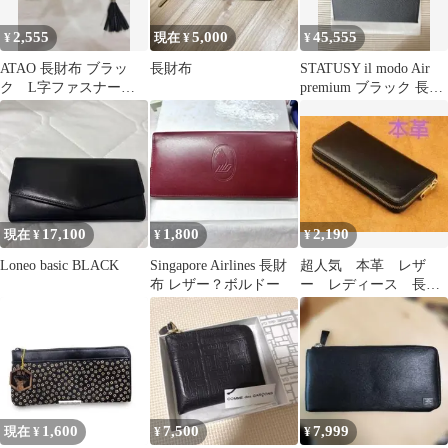
2,555
5,000
45,555
¥
現在 ¥
¥
ATAO 長財布 ブラッ
長財布
STATUSY il modo Air
ク L字ファスナー長
premium ブラック 長財
財布
布
17,100
1,800
2,190
現在 ¥
¥
¥
Loneo basic BLACK
Singapore Airlines 長財
超人気 本革 レザ
布 レザー？ボルドー
ー レディース 長財
布 さいふ ブラッ
ク 黒 メンズ
1,600
7,500
7,999
現在 ¥
¥
¥