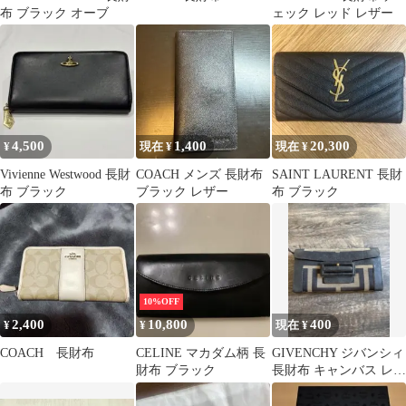
布 ブラック オーブ
ェック レッド レザー
4,500
1,400
20,300
¥
現在 ¥
現在 ¥
Vivienne Westwood 長財
COACH メンズ 長財布
SAINT LAURENT 長財
布 ブラック
ブラック レザー
布 ブラック
10%OFF
2,400
10,800
400
¥
¥
現在 ¥
COACH 長財布
CELINE マカダム柄 長
GIVENCHY ジバンシィ
財布 ブラック
長財布 キャンバス レザ
ー