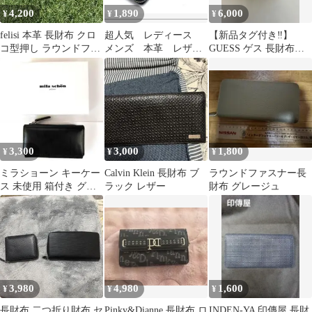
4,200
1,890
6,000
¥
¥
¥
felisi 本革 長財布 クロ
超人気 レディース
【新品タグ付き‼️】
コ型押し ラウンドファ
メンズ 本革 レザ
GUESS ゲス 長財布
スナー 長財布 イタリア
ー 長財布 ブルー
COAL NG958351
製
紺 青
3,300
3,000
1,800
¥
¥
¥
ミラショーン キーケー
Calvin Klein 長財布 ブ
ラウンドファスナー長
ス 未使用 箱付き グリ
ラック レザー
財布 グレージュ
ーン 本革 小銭入れ メ
ンズ
3,980
4,980
1,600
¥
¥
¥
長財布 二つ折り財布 セ
Pinky&Dianne 長財布 ロ
INDEN-YA 印傳屋 長財