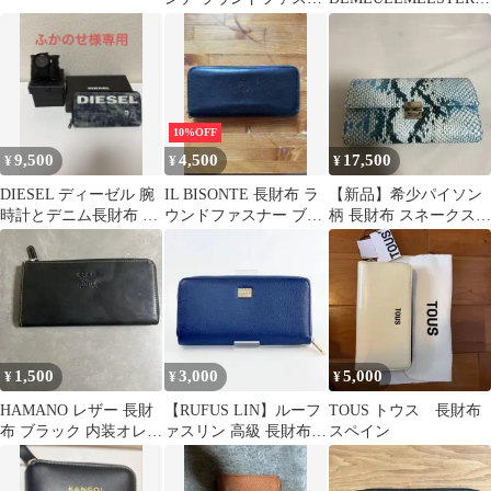
ー 長財布 ヤキヌメ
レザー長財布
10%OFF
9,500
4,500
17,500
¥
¥
¥
DIESEL ディーゼル 腕
IL BISONTE 長財布 ラ
【新品】希少パイソン
時計とデニム長財布 2
ウンドファスナー ブラ
柄 長財布 スネークスキ
点セット
ック
ン調
1,500
3,000
5,000
¥
¥
¥
HAMANO レザー 長財
【RUFUS LIN】ルーフ
TOUS トウス 長財布
布 ブラック 内装オレン
ァスリン 高級 長財布
スペイン
ジ メンズ 薄型
ラウンドジップ紺
B1428