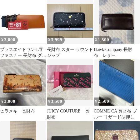
3,000
3,999
1,500
¥
¥
¥
プラスエイトワン L字
長財布 スター ラウンド
Hawk Company 長財
ファスナー 長財布 グリ
ジップ
布 レザー
ーン
3,000
3,500
2,500
¥
¥
¥
ヒラメキ 長財布
JUICY COUTURE 長
COMME CA 長財布 ブ
財布
ルー リザード型押し