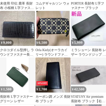
未使用 印伝 鹿革 長財
コムデギャルソン ウォ
PORTER 長財布 L字フ
布 小桜柄 L字ファスナ
レット
ァスナー ブラック
ー 黒×金 和柄 美品
9,000
6,500
5,999
¥
¥
¥
クロコダイル型押し ラ
Orla Kiely(オーラカイ
ミラショーン 長財布 レ
ウンドファスナー長財
リー) ラウンドファス
ザー ラウンドジップ 黒
布 ブラック
ナー長財布
新品 mila shone本革
10%OFF
1,500
2,700
42,500
¥
¥
¥
長財布 L字ファスナー
カーボン調 メンズ 長財
STATUSY Air premium
グリーン レザー
布 ブラック
長財布 ブラック【右利
き用】