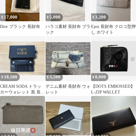
17,000
5,000
3,200
¥
¥
¥
Dior ブラック 長財布
ハラコ素材 長財布 ブラ
Epoi 長財布 クロコ型押
ック
し ホワイト
18,500
3,500
8,000
¥
¥
¥
CREAM SODA トラッ
デニム素材 長財布 ウォ
【DOTS EMBOSSED】
カーウォレット 黒 長財
レット
L-ZIP WALLET
布 栃木レザー