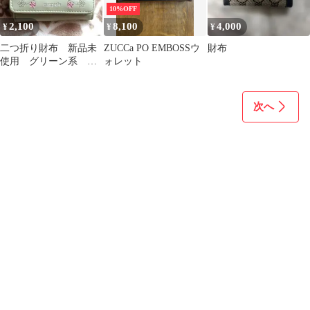
10%OFF
2,100
8,100
4,000
¥
¥
¥
二つ折り財布 新品未
ZUCCa PO EMBOSSウ
財布
使用 グリーン系 匿
ォレット
名配送
次へ