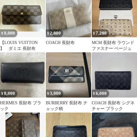
8,000
2,000
7,200
¥
¥
¥
【LOUIS VUITTON
COACH 長財布
MCM 長財布 ラウンド
】 ダミエ 長財布
ファスナー ベージュ
8,000
3,000
6,000
¥
¥
¥
HERMES 長財布 ブラ
BURBERRY 長財布 チ
COACH 長財布 シグネ
ック
ェック柄
チャー ブラック