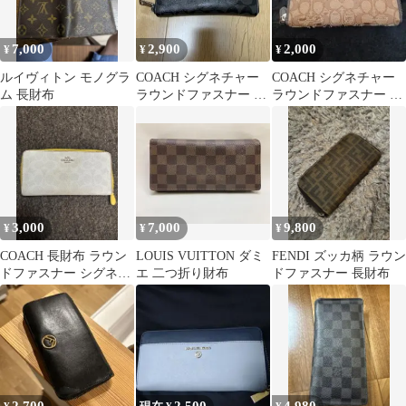
7,000
2,900
2,000
¥
¥
¥
ルイヴィトン モノグラ
COACH シグネチャー
COACH シグネチャー
ム 長財布
ラウンドファスナー 長
ラウンドファスナー 長
財布 ブラック
財布
3,000
7,000
9,800
¥
¥
¥
COACH 長財布 ラウン
LOUIS VUITTON ダミ
FENDI ズッカ柄 ラウン
ドファスナー シグネチ
エ 二つ折り財布
ドファスナー 長財布
ャー ホワイト×イエロ
ー