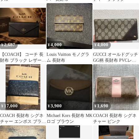
2,687
4,000
4,000
¥
¥
¥
【COACH】 コーチ 長
Louis Vuitton モノグラ
GUCCI オールドグッチ
財布 ブラック レザー
ム 長財布
GG柄 長財布 PVCレザ
エンベロープ
ー ブラウン ヴィンテー
ジ
17,000
3,900
1,690
¥
¥
¥
COACH 長財布 シグネ
Michael Kors 長財布 MK
COACH 長財布 シグネ
チャー エンボス ブラッ
ロゴ ブラウン
チャー ピンク
ク CE551