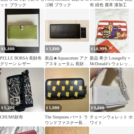
ット ブラック
ゴ柄 ブラック
布 紺色 鹿革 漆加工
6,800
3,800
10,999
¥
¥
¥
PELLE BORSA 長財布
新品★Aquascutum アク
新品 希少 Loungefly ×
グリーン レザー
アスキュータム 長財布
McDonald’s ウォレット
ブラウン チェック
長財布
1,200
1,000
9,000
¥
¥
¥
CHUMS財布
The Simpsons バート ラ
チェーンウォレット ホ
ウンドファスナー長財
ワイト
布