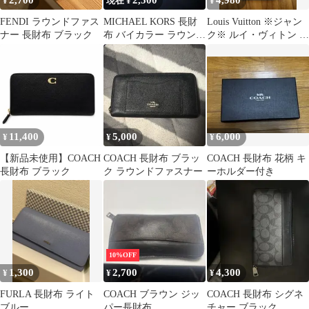
2,700
2,500
4,980
¥
現在 ¥
¥
FENDI ラウンドファス
MICHAEL KORS 長財
Louis Vuitton ※ジャン
ナー 長財布 ブラック
布 バイカラー ラウンド
ク※ ルイ・ヴィトン 長
ファスナー
財布
11,400
5,000
6,000
¥
¥
¥
【新品未使用】COACH
COACH 長財布 ブラッ
COACH 長財布 花柄 キ
長財布 ブラック
ク ラウンドファスナー
ーホルダー付き
10%OFF
1,300
2,700
4,300
¥
¥
¥
FURLA 長財布 ライト
COACH ブラウン ジッ
COACH 長財布 シグネ
ブルー
パー長財布
チャー ブラック