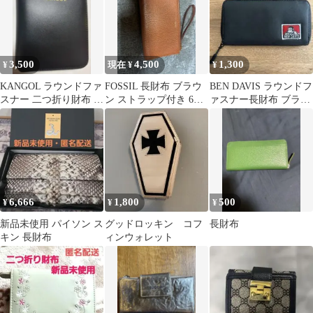
3,500
4,500
1,300
¥
現在 ¥
¥
KANGOL ラウンドファ
FOSSIL 長財布 ブラウ
BEN DAVIS ラウンドフ
スナー 二つ折り財布 ブ
ン ストラップ付き 6月
ァスナー長財布 ブラッ
ラック
に買ったので新しいで
ク
す
6,666
1,800
500
¥
¥
¥
新品未使用 パイソン ス
グッドロッキン コフ
長財布
キン 長財布
ィンウォレット