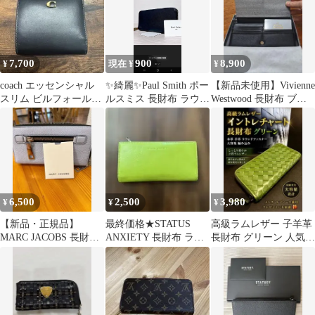
7,700
900
8,900
¥
現在 ¥
¥
coach エッセンシャル
✨綺麗✨Paul Smith ポー
【新品未使用】Vivienne
スリム ビルフォールド
ルスミス 長財布 ラウン
Westwood 長財布 ブラ
ウォレット 黒
ドファスナー マルチ
ック 黒
6,500
2,500
3,980
¥
¥
¥
【新品・正規品】
最終価格★STATUS
高級ラムレザー 子羊革
MARC JACOBS 長財布
ANXIETY 長財布 ライ
長財布 グリーン 人気の
ライトブルー
ムグリーン
編み込み 大容量