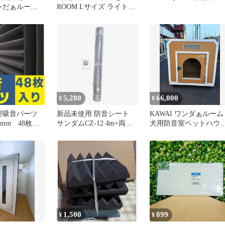
ワンだぁルーム
ROOM Lサイズ ライトル
F ペット用防音
ーム
5,280
66,000
¥
¥
型吸音パーツ
新品未使用 防音シート
KAWAI ワンダぁルーム
25mm 48枚入
サンダムCZ-12 4m+両面
犬用防音室ペットハウ
・防音材
テープ セット 未開封
ス 防音犬小屋 通気
付
1,500
899
¥
¥