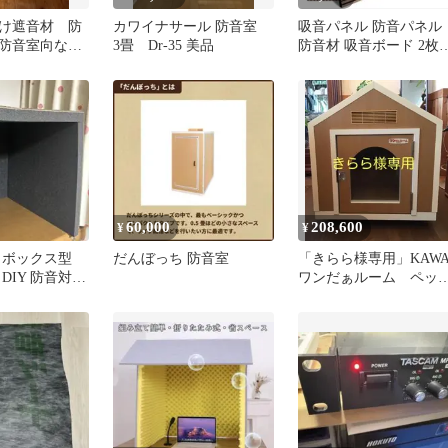
け遮音材 防
カワイナサール 防音室
吸音パネル 防音パネル
防音室向など
3畳 Dr-35 美品
防音材 吸音ボード 2枚
1200x600x18mm
60,000
208,600
¥
¥
 ボックス型
だんぼっち 防音室
「きらら様専用」KAWA
DIY 防音対策
ワンだぁルーム ペッ
ト無し
用防音室