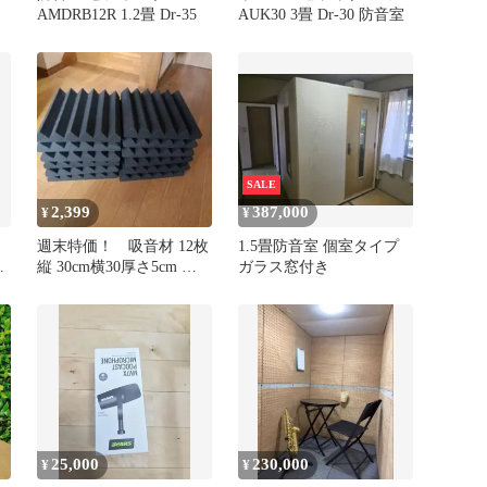
AMDRB12R 1.2畳 Dr-35
AUK30 3畳 Dr-30 防音室
SALE
2,399
387,000
¥
¥
週末特価！ 吸音材 12枚
1.5畳防音室 個室タイプ
縦 30cm横30厚さ5cm 波
ガラス窓付き
口
型 ダークグレー
25,000
230,000
¥
¥