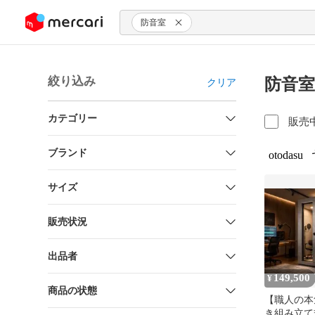
ンツにスキップ
防音室
絞り込み
防音室
クリア
カテゴリー
販売
ブランド
otodasu
サイズ
販売状況
出品者
149,500
¥
商品の状態
【職人の本
き組み立て