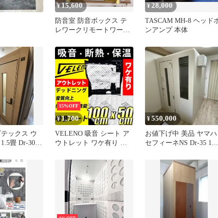
15,600
28,000
¥
¥
防音室 防音ボックス テ
TASCAM MH-8 ヘッド
レワークリモートワーク
ンアンプ 本体
簡易防音室 吸音材 防音
ブース
15%OFF
1,700
550,000
¥
¥
ビテックス ウ
VELENO 吸音 シート ア
お値下げ中 美品 ヤマハ
5畳 Dr-30
ウトレット ワケ有り 早
セフィーネNS Dr-35 1.5
品
い者勝ち！ 吸音材 防音
畳 防音室
シンサレート デッドニン
グ 断熱 防音室 DTM 車
防音材 音質向上 スピー
カー 吸音シート カーオ
ーディオ オーディオ 音
質向上 100×50cm