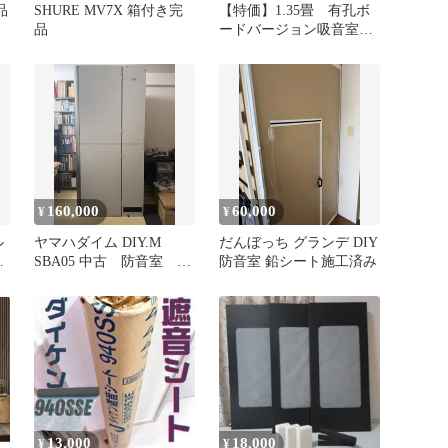
品
SHURE MV7X 箱付き完
【特価】1.35畳 有孔ボ
品
ードバージョン吸音室
防音室 楽器演奏 宅録
160,000
60,000
¥
¥
ル
ヤマハダイム DIY.M
だんぼっち グランデ DIY
用
SBA05 中古 防音室 配
防音室 鉛シート施工済み
信 ライバー ライブ配
信
13,000
18,000
¥
¥