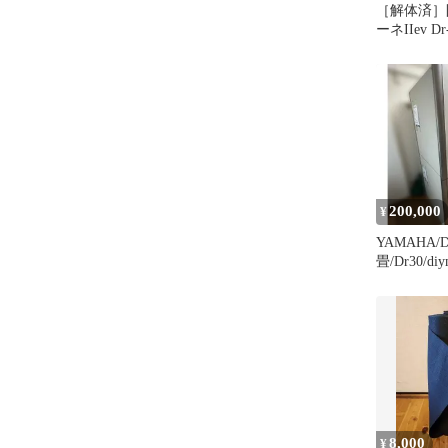
［解体済］
ーネIIev Dr
無 楽器O
200,000
¥
YAMAHA/DI
畳/Dr30/
8,000
¥