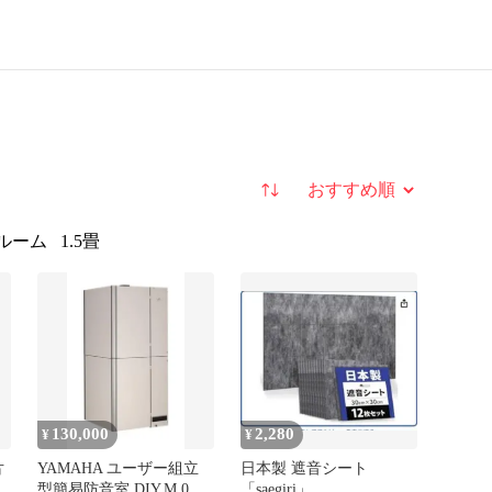
並び替え
ルーム
1.5畳
130,000
2,280
¥
¥
片
YAMAHA ユーザー組立
日本製 遮音シート
型簡易防音室 DIY.M 0.5
「saegiri」