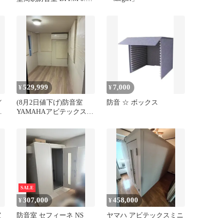
畳 SBA05
529,999
7,000
¥
¥
／
(8月2日値下げ)防音室
防音 ☆ ボックス
ブ
YAMAHAアビテックス
AUK3畳
SALE
307,000
458,000
¥
¥
室
防音室 セフィーネ NS
ヤマハ アビテックスミニ