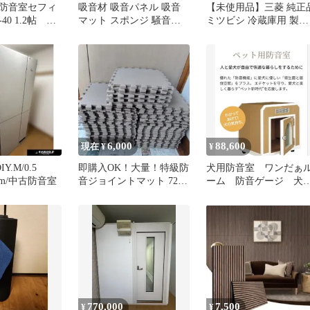
防音室セフィ
吸音材 吸音パネル 吸音
【未使用品】三菱 純正
-40 1.2帖 AC
マット スポンジ 騒音対
ミツビシ 冷蔵庫用 製氷
K
策 防音室 難燃 6枚
室 防音マット
「M20TY3483」
6,000
88,600
現在 ¥
¥
Y.M/0.5
即購入OK！大量！特級防
犬用防音室 ワンだぁ
diym/中古防音室
音ジョイントマット 72枚
ーム 防音ゲージ 犬
セット
品
770,000
7,500
¥
¥