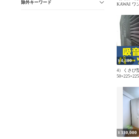
除外キーワード
KAWAI 
PVU-030
室
4,300
¥
4）くさび
50×225×2
り｜吸音材
330,000
¥