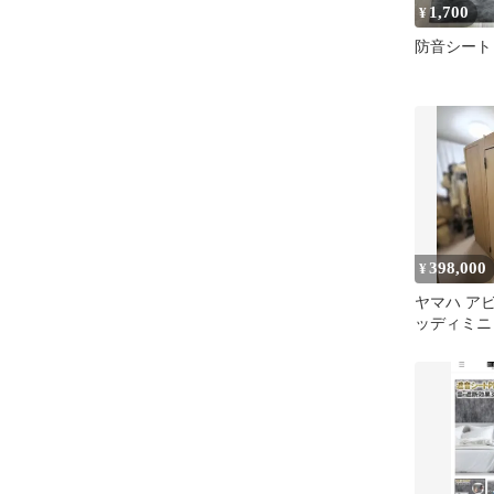
1,700
¥
防音シート
398,000
¥
ヤマハ ア
ッディミニ 1.
防音室 美