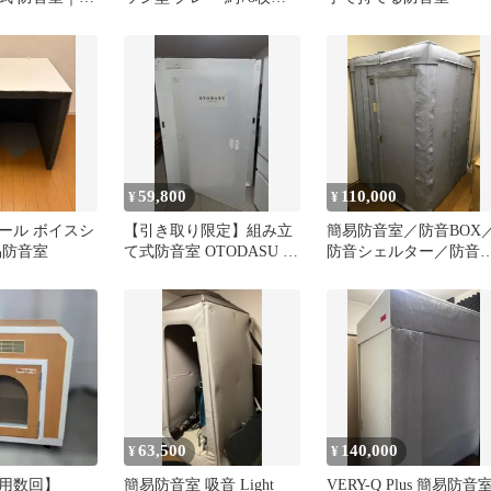
)大幅値引き可
ット30cm×30cm
59,800
110,000
¥
¥
ール ボイスシ
【引き取り限定】組み立
簡易防音室／防音BOX
易防音室
て式防音室 OTODASU II
防音シェルター／防音
light オトダス 分解済み分
ース／パーソナル防音
を手渡し
室 組み立て式
63,500
140,000
¥
¥
用数回】
簡易防音室 吸音 Light
VERY-Q Plus 簡易防音