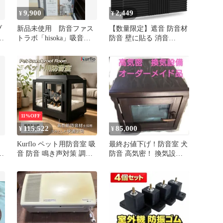
9,900
2,449
¥
¥
ブ
新品未使用 防音ファス
【数量限定】遮音 防音材
内
トラボ「hisoka」吸音パ
防音 壁に貼る 消音
ネル12枚✖4セット
2.5*30*30cm 騷音 吸音パ
ネル 吸音対策 防音シー
ト 樂器 室裝飾 吸音材 ウ
レタンフォーム ウェッジ
JBER 12枚入 （黒）
11%OFF
115,522
85,000
¥
¥
Kurflo ペット用防音室 吸
最終お値下げ！防音室 犬
音 防音 鳴き声対策 調節
防音 高気密！ 換気設備
換気ファン付き 高耐久合
付 重厚感 インテリア性
金フレーム 遮音強化ガラ
ス ロック付きキャスター
屋内 室内 屋根タイプ 保
温防音室