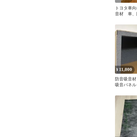
トヨタ車向
音材 車、
に
11,000
¥
防音吸音材
吸音パネル 
LEDライ