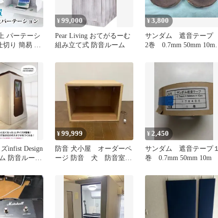
99,000
3,800
¥
¥
 卓上 パーテーシ
Pear Living おてがるーむ
サンダム 遮音テー
仕切り 簡易 防
組み立て式 防音ルーム
2巻 0.7mm 50mm 10
吸音パネル 防
防音 防音室
折り畳み式 (グ
99,999
2,450
¥
¥
fist Design
防音 犬小屋 オーダーペ
サンダム 遮音テープ
ム 防音ルーム
ージ 防音 犬 防音室
巻 0.7mm 50mm 10m
防音ケージ 防音ゲージ