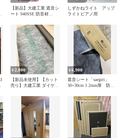
【新品】大建工業 遮音シ
しずかねライト アップ
ート 940SSE 防音材
ライトピアノ用
GB03053E
2,800
6,900
¥
¥
I
【新品未使用】【カット
遮音シート「saegiri」
ト
売り】大建工業 ダイケン
30×30cm 1.2mm厚 防音
遮音シート
ファストラボ49枚