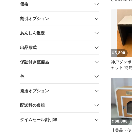
価格
(期間限定
能！
割引オプション
あんしん鑑定
出品形式
5,800
¥
保証付き整備品
神戸ダンボ
ャット 簡
色
発送オプション
配送料の負担
タイムセール割引率
88,000
¥
【美品・使