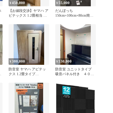
450,000
55,000
¥
¥
ホ
【お値段交渉】ヤマハ ア
だんぼっち
ビテックス 1.2畳相当 防
150cm×100cm×80cm簡易
音室 搬入設置込み 要相
防音室 千葉県白井市 配
談
送可能
380,000
530,000
¥
¥
防音室 ヤマハ アビテッ
防音室 ユニットタイプ
クス 1.2畳タイプ
吸音パネル付き ４０デ
AWA3012H Dr-30
シベル