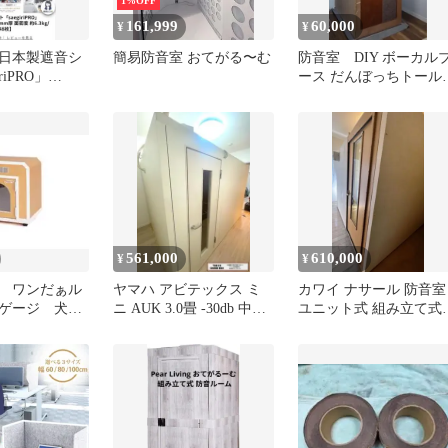
1%OFF
161,999
60,000
¥
¥
日本製遮音シ
簡易防音室 おてがる〜む
防音室 DIY ボーカル
riPRO」
ース だんぼっちトール
 3mm厚‼️
部設置可
561,000
610,000
¥
¥
 ワンだぁル
ヤマハ アビテックス ミ
カワイ ナサール 防音室
ゲージ 犬用
ニ AUK 3.0畳 -30db 中古
ユニット式 組み立て式
防音室
防音ブース MHC22-22