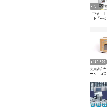
7,300
¥
【正規品】
ート「saegi
30cm×30cm
109,800
¥
犬用防音室
ーム 防音
品