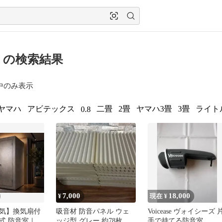
 の検索結果
中のみ表示
ヤマハ
アビテックス
二畳
2畳
ヤマハ3畳
3畳
ライト
0.8
7,000
18,000
¥
現在 ¥
気】換気扇付
吸音材 防音パネル ウェ
Voicease ヴォイシーズ 
式 防音室｜
ッジ型 グレー 約78枚セ
手で持てる防音室