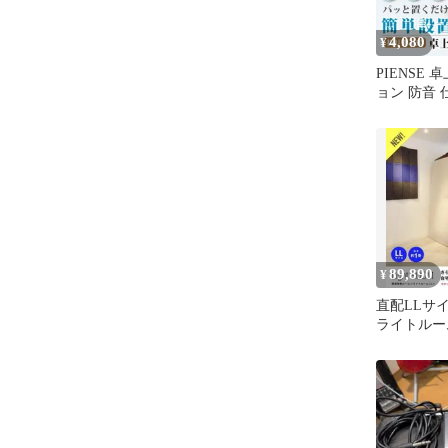
4,080
¥
PIENSE
ョン 防音 
音パネル 
音室 衝立 
レー, 60cm)
89,890
¥
直配LLサイズin
ライトルー
簡易防音室