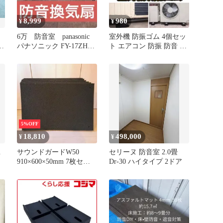
8,999
980
¥
¥
プ
6万 防音室 panasonic
室外機 防振ゴム 4個セッ
m
パナソニック FY-17ZH3A
ト エアコン 防振 防音 振
換気扇 静音
動対策 かさ上げ ナット
5%OFF
18,810
498,000
¥
¥
１
サウンドガードW50
セリーヌ 防音室 2.0畳
910×600×50mm 7枚セッ
Dr-30 ハイタイプ 2ドア
ト 防音パネル