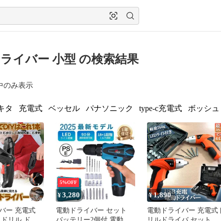
ライバー 小型 の検索結果
中のみ表示
キタ
充電式
ベッセル
パナソニック
type-c充電式
ボッシュ
5%OFF
3,280
1,890
¥
¥
バー 充電式
電動ドライバー セット
電動ドライバー 充電式
 ドリル ドラ
バッテリー2個付 電動ド
リルドライバ セット 電