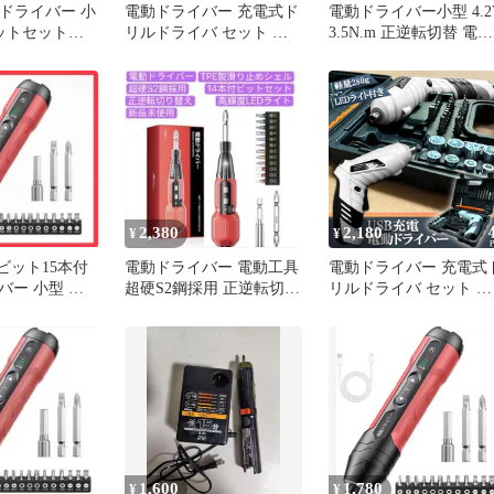
電動ドライバー 小
電動ドライバー 充電式ド
電動ドライバー小型 4.2
ビットセット付
リルドライバ セット 電
3.5N.m 正逆転切替 電動
動ドリル 充電式 47点セ
ドリル 充電式
ット 1300mAh容量 正逆
転切り替え コードレス
小型 コンパクト 2Way
LEDライト付き ケース付
き トライバードリル ド
リルドライバー DIY 大工
2,380
2,180
¥
¥
 ビット15本付
電動ドライバー 電動工具
電動ドライバー 充電式
バー 小型 高
超硬S2鋼採用 正逆転切り
リルドライバ セット 電
ライト 滑り止め
替え 14本付ビットセット
動ドリル 充電式 47点セ
ット 1300mAh容量 正逆
転切り替え コードレス
小型 コンパクト 2Way
LEDライト付き ケース
き トライバードリル ド
リルドライバー DIY 大
1,600
1,780
¥
¥