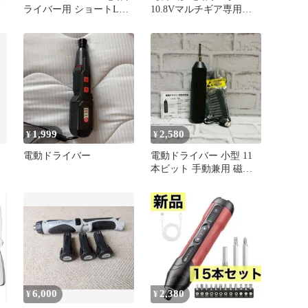
ライバー用 ショートL型
10.8Vマルチギア専用ヘ
アダプター
ッドパーツ 充電式マルチ
ツール 小型 コードレス
り
研磨 粗削り ヤスリ掛け
コ
DIY 電動工具 初心者 ア
き
イリスオーヤマ JM10SN
ド
1,999
2,580
¥
¥
電動ドライバー
電動ドライバー 小型 11
本ビット 手動兼用 磁気
ビット付き USB充電式
20
6,000
2,380
¥
¥