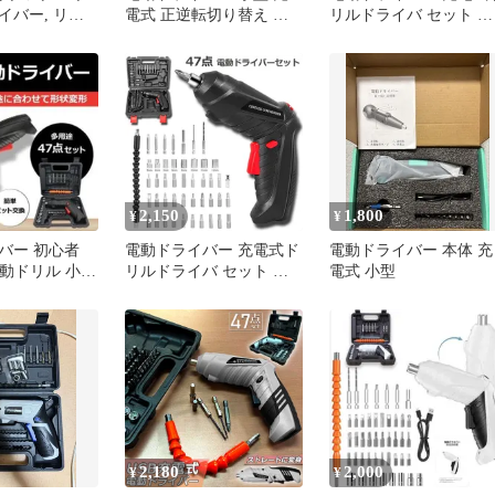
イバー, リチ
電式 正逆転切り替え 手
リルドライバ セット 電
ッテ3.6 V
動兼用 軽量 大容量バッ
動ドリル 充電式 46点セ
テリー
ット 44種 ビット
1300mAh容量 正逆転切
替え コードレス 小型 
ンパクト LEDライト付
ケース付き トライバー
リル ドリルドライバー
DIY 大工
2,150
1,800
¥
¥
バー 初心者
電動ドライバー 充電式ド
電動ドライバー 本体 充
電動ドリル 小型
リルドライバ セット 電
電式 小型
充電式
動ドリル 充電式 47点セ
ット 1300mAh容量 フレ
キシブルシャフト付き 正
逆転切り替え LEDライト
付き ケース付き
2,180
2,000
¥
¥