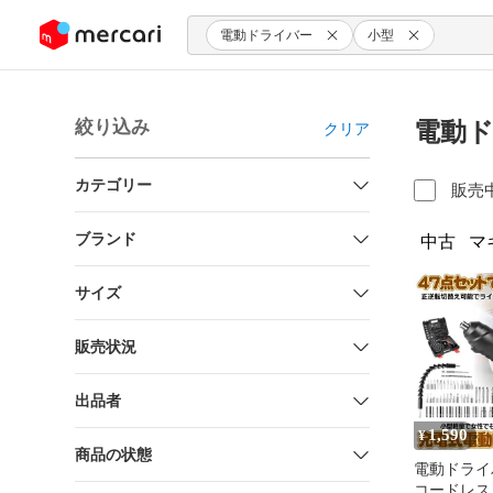
ンツにスキップ
電動ドライバー
小型
絞り込み
電動ド
クリア
カテゴリー
販売
ブランド
中古
マ
サイズ
販売状況
出品者
1,590
¥
商品の状態
電動ドライ
コードレス