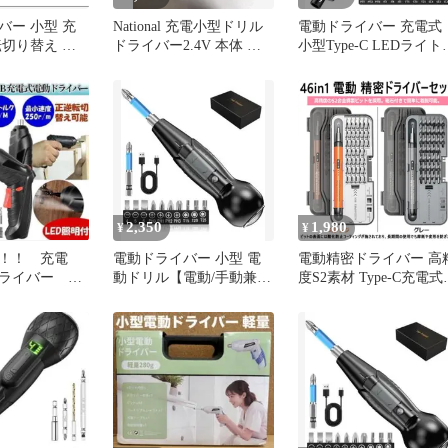
バー 小型 充
National 充電小型ドリル
電動ドライバー 充電式
転切り替え 手
ドライバー2.4V 本体 充
小型Type-C LEDライト
量 大容量バッ
電器セット
正逆転 ビット15本付き
2,350
1,980
¥
¥
！！ 充電
電動ドライバー 小型 電
電動精密ドライバー 高
ライバー コ
動ドリル【電動/手動兼用
度S2素材 Type-C充電式
IY
&正逆転切替】Type-C 充
磁石付 ドライバーセッ
電
46in1 特殊ドライバー 
逆転切替 トルクス マイ
ナス 六角 三角 星型 Y
プラス 多機能 ペン型 
替式 スマホ カメラ 時
メガネ パソコン DIY 収
納ケース付