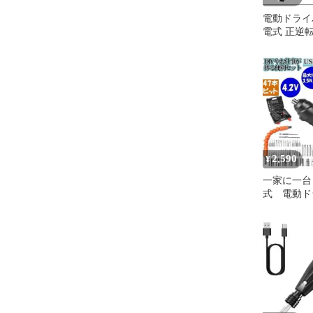
電動ドライ
電式 正逆
動兼用 軽
テリ
2,590
¥
一家に一台
式 電動ド
ードレス D