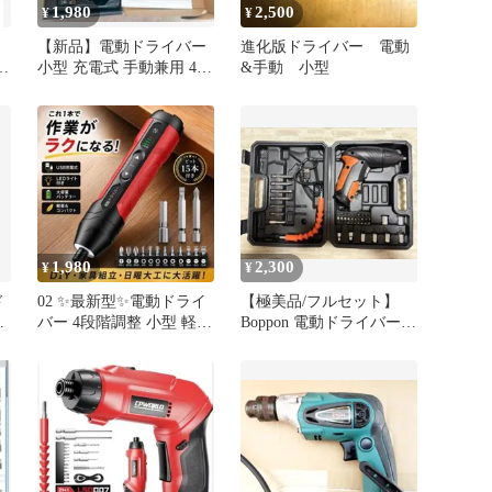
1,980
2,500
¥
¥
【新品】電動ドライバー
進化版ドライバー 電動
用
小型 充電式 手動兼用 4段
&手動 小型
階切替 LED付 DIY
1,980
2,300
¥
¥
ド
02 ✨最新型✨電動ドライ
【極美品/フルセット】
セ
バー 4段階調整 小型 軽量
Boppon 電動ドライバー
き
Type-C DIY
45点フルセット DIY