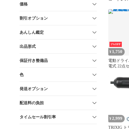
価格
イバーセッ
ドリル DIY
延長棒色ラ
割引オプション
イト付き 
LED照明 
工具セット
あんしん鑑定
DENDODO
1%OFF
出品形式
1,750
¥
保証付き整備品
電動ドライ
電式 22点
形ハンドル
色
DIY 家具
発送オプション
配送料の負担
タイムセール割引率
2,999
¥
TRIXIG 