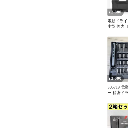
2,880
¥
電動ドライ
小型 強力 
整【プロ仕
精度】
3,600
¥
S05719
ー 精密ド
JD1006 
小型 ペン型
USB-C 充
ト DIY 電