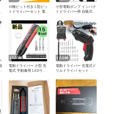
10種ビット付き L型ビッ
小型電動ポンプ インパク
トドライバーセット 電動
トドライバー用 自吸式
ドリル対応 家具組立 車
[送料無料(一部地域を除
整備用 小型 軽量 ブラッ
く)]mer001
ク
1,950
2,140
¥
¥
精
電動ドライバー 小型 充
電動ドライバー 充電式ド
電式 手動兼用 LEDライ
リルドライバ セット 電
ト
ト ビット 15本付
動ドリル 充電式 47点セ
正
ット 1300mAh容量 フレ
キシブルシャフト付き 正
字
逆転切り替え LEDライト
差
付き ケース付き
計