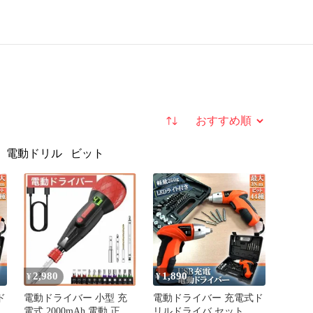
並び替え
電動ドリル
ビット
2,980
1,890
¥
¥
ド
電動ドライバー 小型 充
電動ドライバー 充電式ド
電式 2000mAh 電動 正逆
リルドライバ セット 電