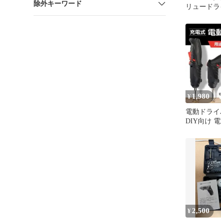
除外キーワード
リュードラ
ウムイオンバ
1,980
¥
電動ドライ
DIY向け 
軽量 USB
2,500
¥