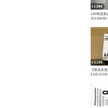
1,880
¥
24H発送
JENABO
イバー
3,199
¥
【新品未使用】
EZ8L0319
ック