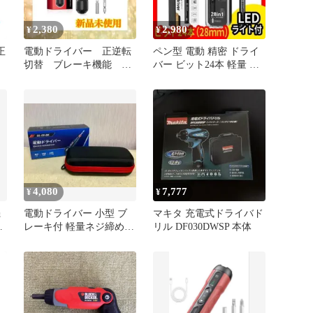
2,380
2,980
¥
¥
正
電動ドライバー 正逆転
ペン型 電動 精密 ドライ
切替 ブレーキ機能
バー ビット24本 軽量 小
型
LEDライト ビットセッ
型 ミニ 初心者 充電式
ト
4,080
7,777
¥
¥
機
電動ドライバー 小型 ブ
マキタ 充電式ドライバド
ド
レーキ付 軽量ネジ締め
リル DF030DWSP 本体
ー
操作簡単 収納ケース付き