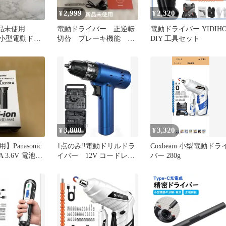
2,999
2,320
¥
¥
新品未使用
電動ドライバー 正逆転
電動ドライバー YIDIH
M 小型電動ドラ
切替 ブレーキ機能
DIY 工具セット
LEDライト ビットセッ
ト
3,800
3,320
¥
¥
Panasonic
1点のみ‼️電動ドリルドラ
Coxbeam 小型電動ドラ
FA 3.6V 電池パ
イバー 12V コードレ
バー 280g
ス 30段階調整 LEDラ
イト