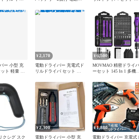
ト 小型 電動
リル 充電式 コードレス
動ドリル 充電式 46点セ
 47本ビット
小型 12V大容量バッテリ
ット 44種 ビット
ンダム LEDラ
ー 最大トルク25N.m 無断
1300mAh容量 正逆転切
正逆転切り替え
変速 正逆切替 18+1段階
替え コードレス 小型 
軽量 大工 工具
トルク調節 DIY家具組み
ンパクト LEDライト付
立て LED照明ライト付き
ケース付き トライバー
RB
安全ロック 強力 片手 軽
リル ドリルドライバー
量
DIY 大工
2,170
6,500
¥
¥
バー 小型 充
電動ドライバー 充電式ド
MOVMAO 精密ドライ
セット 軽量 変
リルドライバ セット 電
ーセット 145 In 1 多機
 初心者 女性
動ドリル 充電式 47点セ
ツールキット専用ケー
組立
ット 1300mAh容量 正逆
磁石付き トルクス マイ
転切り替え コードレス
ナス 三角 六角 星型 y字
小型 コンパクト 2Way
ビット Switch Mac PS5
LEDライト付き ケース付
iPhone スマホ メガネ 修
き トライバードリル ド
理 帯電防止リストバン
リルドライバー DIY 大工
付属 パープ f99eeb00
2,300
1,880
¥
¥
トリクシグ スク
電動ドライバー 小型 充
電動ドライバー 充電式