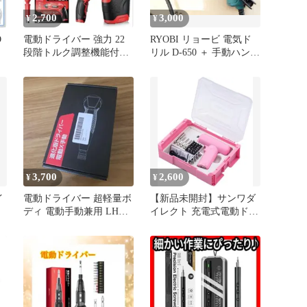
2,700
3,000
¥
¥
O
電動ドライバー 強力 22
RYOBI リョービ 電気ド
段階トルク調整機能付き
リル D-650 ＋ 手動ハンド
4000mAh 大容量
ドリル ペンチ
3,700
2,600
¥
¥
イ
電動ドライバー 超軽量ボ
【新品未開封】サンワダ
ディ 電動手動兼用 LHS-
イレクト 充電式電動ドラ
LSD 小型 携帯 新品
イバー 800-TK055P