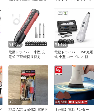
回転 ドライバー
動ドリル 充電式 46点セ
ット 44種 ビット
り
1300mAh容量 正逆転切り
コ
替え コードレス 小型 コ
き
ンパクト LEDライト付き
ド
ケース付き トライバード
リル ドリルドライバー
DIY 大工
1,780
1,480
¥
¥
バ
電動ドライバー 小型 充
電動ドライバー USB充電
能
電式 正逆転切り替え 手
式 小型 コードレス 軽量
ス
動兼用 軽量 大容量バッ
ビットセット付き 正逆転
テリー
切
ド
2,200
3,280
¥
¥
ド
PRO-ACT x ANEX 電動ド
【公式】電動サンダー