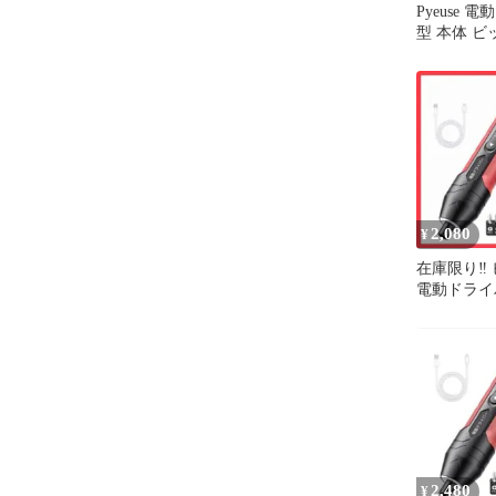
Pyeuse 
型 本体 
き
2,080
¥
在庫限り‼️
電動ドライ
輝度LED
設
2,480
¥