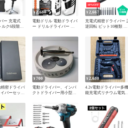
10%OFF
2,680
2,667
¥
¥
バー 充電式
電動ドリル 電動ドライバ
充電式精密ドライバー 
トルク6段階調
ー ドリルドライバー 変
逆回転 ビット10種類 ハ
様のパワーと
形可能 コードレス 電動
ンディドライバー ペン
ドリル
ドライバー 電動 アルミ
ニウム合金 LDD121
700
2,680
¥
¥
 電動精密ドライバ
電動ドライバー、インパ
4.2v電動ドライバー多
ライバーセット
クトドライバー用小型ソ
能充電式リチウム電気
電動 ドライバー
ー
ライバーミニドライバ
 軽量 静音
セット48
電式 LEDライ
動 工具