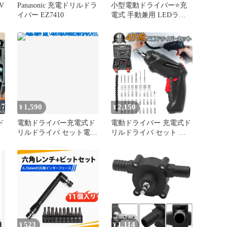
V
Panasonic 充電ドリルドラ
小型電動ドライバー⭐️充
イバー EZ7410
電式 手動兼用 LEDライ
ト ビット 15本付 DIY
1,590
2,150
¥
¥
ド
電動ドライバー充電式ド
電動ドライバー 充電式ド
リルドライバ セット電動
リルドライバ セット 電
ドリル 47本ビット延長棒
動ドリル 充電式 47点セ
色ランダム 正逆転切り替
ット 1300mAh容量 フレ
え LED照明
キシブルシャフト付き 正
DENDODORB
逆転切り替え LEDライト
付
付き ケース付き
工
523
1,114
¥
¥