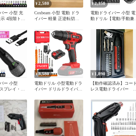
2,580
2,350
¥
¥
バー 小型 充
Coxbeam 小型 電動 ドラ
電動ドライバー 小型 電
表示 4段階トル
イバー 軽量 正逆転切替
動ドリル【電動/手動兼
動兼用 ブラッ
2WAYグリップ 工具
&正逆転切替】 Type-C
5%OFF
3,580
1,890
¥
¥
バー 小型
電動ドリル 小型電動ドラ
【動作確認済み】コー
ィスプレイ・4
イバー ドリルドライバー
レス電動ドライバー 
2000mAh大容
21v 2000mAh バッテリー
ット 日本語説明書付
付き 最大30N.m 26本ビッ
ト 1本延長アダプター
LED照明機能 トルク調節
正逆転切替 充電式 DIY工
具セット コードレス 軽
量 安全ロックネジ締め
收ケース