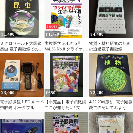
5%OFF
1,400
1,770
4,480
¥
¥
¥
ミクロワールド大図鑑
実験医学 2018年5月
物質・材料研究のため
昆虫 電子顕微鏡でのぞ
Vol.36 No.8 クライオ電
の透過電子顕微鏡
いてみよう！ 小峰書店
子顕微鏡で見えた生命
のかたちとしくみ [単
行本] 佐藤 主税
3,000
650
2,200
¥
¥
¥
電子顕微鏡 LED ルーペ
【非売品】電子顕微鏡
4/22.29◉植物 : 電子顕微
虫眼鏡 ポータブル
ここが知りたい! 文庫
鏡でのぞいてみよう!
まんが 読みとくシリー
ズ 10