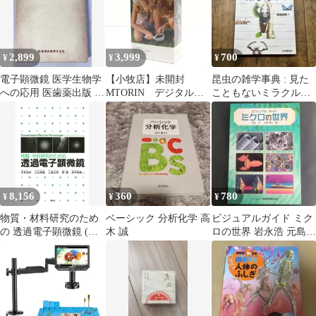
2,899
3,999
700
¥
¥
¥
電子顕微鏡 医学生物学
【小牧店】未開封
昆虫の雑学事典 : 見た
への応用 医歯薬出版 水
MTORIN デジタル顕
こともないミラクルワ
平敏和
微鏡 MS200 【I426-
ールド
5359】
8,156
360
780
¥
¥
¥
物質・材料研究のため
ベーシック 分析化学 高
ビジュアルガイド ミク
の 透過電子顕微鏡 (KS
木 誠
ロの世界 岩永浩 元島栖
化学専門書)
二