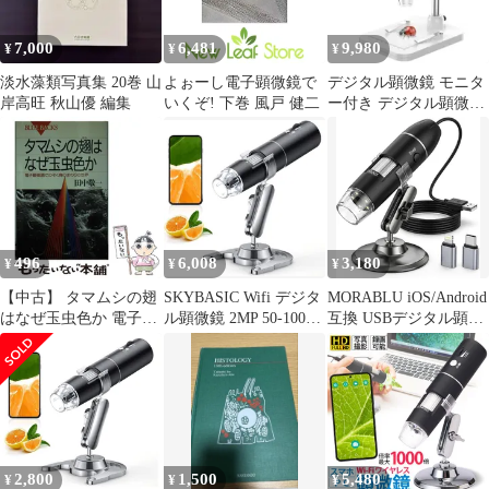
7,000
6,481
9,980
¥
¥
¥
淡水藻類写真集 20巻 山
よぉーし電子顕微鏡で
デジタル顕微鏡 モニタ
岸高旺 秋山優 編集
いくぞ! 下巻 風戸 健二
ー付き デジタル顕微鏡
子供 USB充電式 1000x
496
6,008
3,180
¥
¥
¥
【中古】 タマムシの翅
SKYBASIC Wifi デジタ
MORABLU iOS/Android
はなぜ玉虫色か 電子顕
ル顕微鏡 2MP 50-1000
互換 USBデジタル顕微
微鏡でのぞく身のまわ
倍電子顕微鏡 拡大鏡 ポ
鏡カメラ 50～1600倍拡
りの世界 (ブルーバッ
ータブルハンドヘルド
大 スマホPC対応 ポー
クス) / 田中敬一 / 講談
顕微鏡カメラマイクロ
タブル電子顕微鏡 HD
社
スコープ 、8 LED 、
カメラ付き LED搭載 作
iPhone、Android、
業観察用
iPad、Windows、Macコ
ンピューターと互換性
2,800
1,500
5,480
¥
¥
¥
あり、肌チ ...