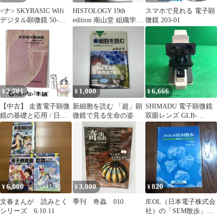
<ナ> SKYBASIC Wifi
HISTOLOGY 19th
スマホで見れる 電子顕
デジタル顕微鏡 50-
edition 南山堂 組織学
微鏡 203-01
1000倍電子顕微鏡 拡大
医学書
鏡
2,701
1,000
6,666
¥
¥
¥
【中古】 走査電子顕微
新細胞を読む 「超」顕
SHIMADU 電子顕微鏡
鏡の基礎と応用 / 日本
微鏡で見る生命の姿
双眼レンズ GLB-
電子顕微鏡学会関東支
B1500MBITb 現状渡し
部 / 共立出版
6,000
3,000
820
¥
¥
¥
文春まんが 読みとく
季刊 奇蟲 010
JEOL（日本電子株式会
シリーズ 6.10.11
社）の「SEM散歩」小