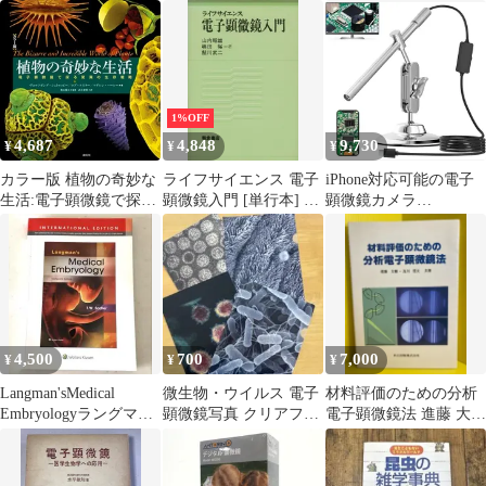
冊子
1%OFF
4,687
4,848
9,730
¥
¥
¥
カラー版 植物の奇妙な
ライフサイエンス 電子
iPhone対応可能の電子
生活:電子顕微鏡で探る
顕微鏡入門 [単行本] 昭
顕微鏡カメラ
驚異の生存戦略
雄，山内、 裕，嶋田;
AMTORIN USB顕微鏡
武二，鮎川
IOS Android Windows
MacBook対応可能です
有線接続で画面遅延な
し、WiFiや充電不要 最
大200倍の拡大 昆虫観
察や精密器具のメンテ
4,500
700
7,000
¥
¥
¥
ナンス、小学生
f43487fe
Langman'sMedical
微生物・ウイルス 電子
材料評価のための分析
Embryologyラングマン
顕微鏡写真 クリアファ
電子顕微鏡法 進藤 大
人体発生学13版
イル 4枚セット
輔; 及川 哲夫