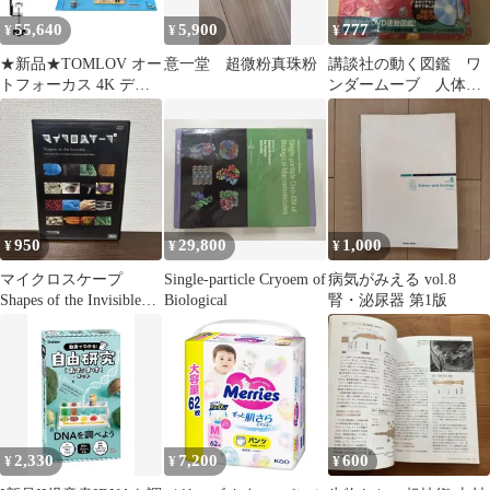
55,640
5,900
777
¥
¥
¥
★新品★TOMLOV オー
意一堂 超微粉真珠粉
講談社の動く図鑑 ワ
トフォーカス 4K デジ
ンダームーブ 人体の
タル顕微鏡【業界唯一
ふしぎ ※DVDなし
自動焦点】 たわみアー
ム2000X HDMI LCD 電
子 8インチ液晶 コイン
顕微鏡 52MP 電子修理
パッド付き 16GB 革新
的な自動ピント合わせ
950
29,800
1,000
¥
¥
¥
8"溶接マイクロ
3cf8e2ab
マイクロスケープ
Single-particle Cryoem of
病気がみえる vol.8
Shapes of the Invisible
Biological
腎・泌尿器 第1版
DVD
2,330
7,200
600
¥
¥
¥