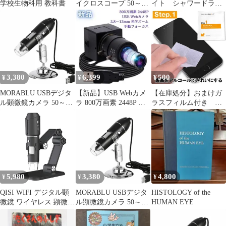
学校生物科用 教科書
イクロスコープ 50～
イト シャワードライ
1000倍率 ワイヤレス
ヤー BRT-SD173WH
PCと接続 フルHD画質
8LEDライト 1ヶ月保証
送料無料「MSCOPE-
F201.B」
3,380
6,399
500
¥
¥
¥
MORABLU USBデジタ
【新品】USB Webカメ
【在庫処分】おまけガ
ル顕微鏡カメラ 50～
ラ 800万画素 2448P 可
ラスフィルム付き 液
1600倍拡大 スマホPC対
変光学ズーム 手動焦点
体コーティング剤 す
応 ポータブル電子顕微
べてのスマートフォン
鏡 HDカメラ付き LED
対応 スマホコーティ
搭載 Android互換 作業
ング 液体ガラスコー
観察用
ティング ガラス強
化 画面割れ スマ
ホ 液体保護 ガラ
5,980
3,380
4,800
¥
¥
¥
ス PC 傷防止
iPhone Android 液体
QISI WIFI デジタル顕
MORABLU USBデジタ
HISTOLOGY of the
ナノコーティング
微鏡 ワイヤレス 顕微鏡
ル顕微鏡カメラ 50～
HUMAN EYE
肌チェック 毛穴ケア 女
1600倍拡大 スマホPC対
性大人気 キッズ 小学生
応 ポータブル電子顕微