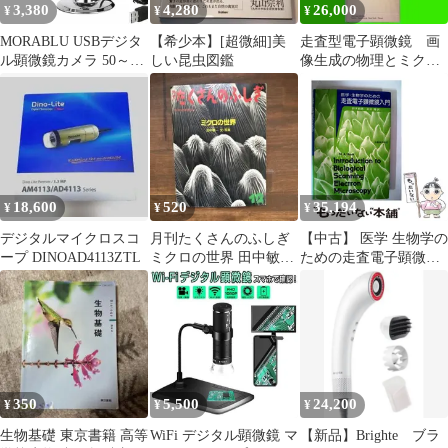
3,380
4,280
26,000
¥
¥
¥
MORABLU USBデジタ
【希少本】[超微細]美
走査型電子顕微鏡 画
ル顕微鏡カメラ 50～
しい昆虫図鑑
像生成の物理とミクロ
1600倍拡大 スマホPC対
分析 REIMER
応 ポータブル電子顕微
鏡 HDカメラ付き LED
搭載 Android互換 作業
観察用
18,600
520
35,194
¥
¥
¥
デジタルマイクロスコ
月刊たくさんのふしぎ
【中古】 医学 生物学の
ープ DINOAD4113ZTL
ミクロの世界 田中敏
ための走査電子顕微鏡
一 ふしぎ新聞付き
入門 / 鈴木昭男 永谷 隆
訳 / 丸善
350
5,500
24,200
¥
¥
¥
生物基礎 東京書籍 高等
WiFi デジタル顕微鏡 マ
【新品】Brighte ブラ