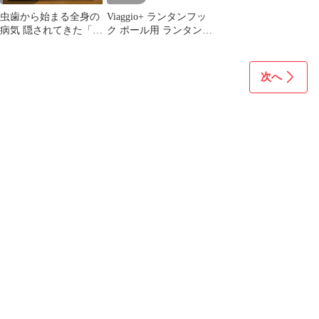
虫歯から始まる全身の
Viaggio+ ランタンフッ
病気 隠されてきた「歯
ク ポール用 ランタンハ
原病」の実態
ンガー 本革 レザー ア
ウトドア キャンプ用品
ポール径24mm～32mm
次へ
対応 (単品 CS ブラウ
ン)