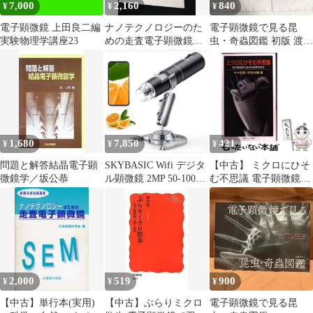
7,000
2,160
840
¥
¥
¥
新品 送料無料
電子顕微鏡 上田良二編
ナノテクノロジーのた
電子顕微鏡で見る昆
実験物理学講座23
めの走査電子顕微鏡
虫・奇蟲図鑑 初版 渡邊
(表面分析技術選書)
孝平 状態良好 昆虫図鑑
1,680
7,850
421
¥
¥
¥
問題と解答結晶電子顕
SKYBASIC Wifi デジタ
【中古】 ミクロにひそ
微鏡学／坂公恭
ル顕微鏡 2MP 50-1000
む不思議 電子顕微鏡で
倍電子顕微鏡 拡大鏡 ポ
身近な世界を見る （岩
ータブルハンドヘルド
波ジュニア新書） / 牛
顕微鏡カメラマイクロ
木 辰男、 甲賀 大輔 /
スコープ 、8 LED 、
岩波書店
iPhone、Android、
iPad、Windows、Macコ
ンピューターと互換性
2,000
519
900
¥
¥
¥
あ 925af97e
【中古】単行本(実用)
【中古】ぶらりミクロ
電子顕微鏡で見る昆