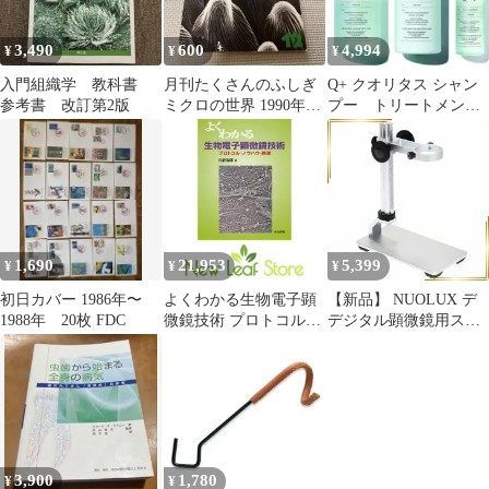
リート 自動巻き メンズ
3,490
600
4,994
¥
¥
¥
入門組織学 教科書
月刊たくさんのふしぎ
Q+ クオリタス シャン
参考書 改訂第2版
ミクロの世界 1990年12
プー トリートメント
月号
オイル ヘアセット ト
ラベルセット
1,690
21,953
5,399
¥
¥
¥
初日カバー 1986年〜
よくわかる生物電子顕
【新品】 NUOLUX デ
1988年 20枚 FDC
微鏡技術 プロトコル・
デジタル顕微鏡用スタ
ノウハウ・原理 臼倉 治
ンド アルミニウム合金
郎
製 多機能 昇降式ブラケ
ット 上下調整 電子顕微
鏡 モニター付き顕微鏡
対応 固定ホルダー 保持
台 電子部品検査 宝石鑑
定 精密機器修理 観察作
3,900
1,780
¥
¥
業用 1