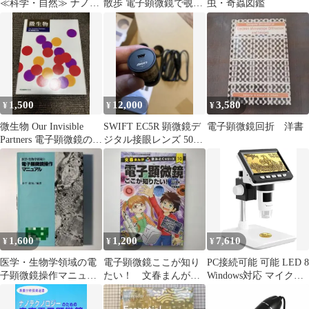
≪科学・自然≫ ナノテ
散歩 電子顕微鏡で覗く
虫・奇蟲図鑑
クノロジーのための走
世界 (岩波新書)
査電子顕微鏡 / 日本表
面科学会
1,500
12,000
3,580
¥
¥
¥
微生物 Our Invisible
SWIFT EC5R 顕微鏡デ
電子顕微鏡回折 洋書
Partners 電子顕微鏡の世
ジタル接眼レンズ 500
界
万画素 5MP
1,600
1,200
7,610
¥
¥
¥
医学・生物学領域の電
電子顕微鏡ここが知り
PC接続可能 可能 LED 8
子顕微鏡操作マニュア
たい！ 文春まんが読
Windows対応 マイクロ
ル 水平敏知
みとくシリーズ10【匿
スコープ 内視鏡 拡大鏡
名配送】
USB顕微鏡 電子 充電式