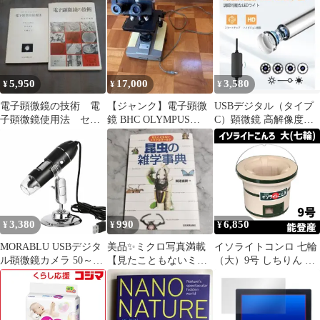
(表面分析技術選書)
5,950
17,000
3,580
¥
¥
¥
電子顕微鏡の技術 電
【ジャンク】電子顕微
USBデジタル（タイプ
子顕微鏡使用法 セッ
鏡 BHC OLYMPUS
C）顕微鏡 高解像度
ト
BH☆
1920x1080
3,380
990
6,850
¥
¥
¥
MORABLU USBデジタ
美品✨ミクロ写真満載
イソライトコンロ 七輪
ル顕微鏡カメラ 50～
【見たこともないミラ
（大）9号 しちりん 定
1600倍拡大 スマホPC対
クルワールド昆虫の雑
番 珪藻土 能登地方 七
応 ポータブル電子顕微
学事典】大人も子供も
尾市 北海道・沖縄以
鏡 HDカメラ付き LED
外送料無料
搭載 Android互換 作業