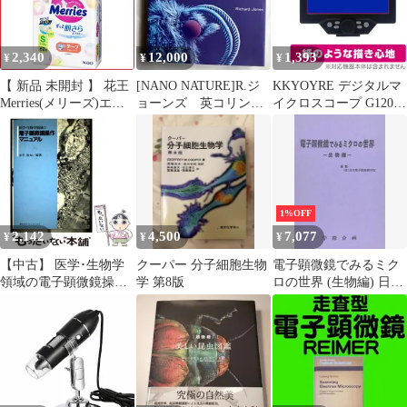
観察用
2,340
12,000
1,393
¥
¥
¥
【 新品 未開封 】 花王
[NANO NATURE]R.ジ
KKYOYRE デジタルマ
Merries(メリーズ)エア
ョーンズ 英コリンズ
イクロスコープ G1200
スルー テープ Sサイズ
社電子顕微鏡による驚
保護 フィルム OverLay
(4-8kg) 62枚入 未使用
異の実相
Paper for 電子顕微鏡 書
送料無料
き味向上 紙のような描
き心地
1%OFF
2,142
4,500
7,077
¥
¥
¥
【中古】 医学･生物学
クーパー 分子細胞生物
電子顕微鏡でみるミク
領域の電子顕微鏡操作
学 第8版
ロの世界 (生物編) 日本
マニュアル / 水平敏知 /
電子顕微鏡学会
講談社