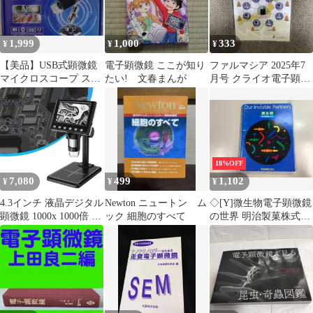
1,999
1,000
333
¥
¥
¥
【美品】USB式顕微鏡
電子顕微鏡 ここが知り
ファルマシア 2025年7
マイクロスコープ スマ
たい! 文春まんが
月号 クライオ電子顕微
ホPC対応 電子顕微鏡
鏡
1600x
18%OFF
7,080
499
1,102
¥
¥
¥
4.3インチ 液晶デジタル
Newton ニュートン ム
◇[Y]微生物電子顕微鏡
顕微鏡 1000x 1000倍 コ
ック 細胞のすべて
の世界 明治製菓株式会
イン顕微鏡 USB 拡大鏡
社
付き ハイスタンド 子供
用 はんだ付け 電子顕微
鏡 拡大鏡 マイクロスコ
ープ Windows対応 肌チ
ェック 生物観察 部品チ
ェック 実験 USB充電