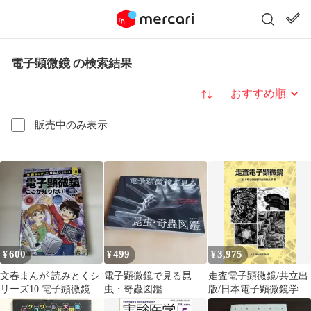
電子顕微鏡 の検索結果
並び替え
販売中のみ表示
600
499
3,975
¥
¥
¥
文春まんが 読みとくシ
電子顕微鏡で見る昆
走査電子顕微鏡/共立出
リーズ10 電子顕微鏡 こ
虫・奇蟲図鑑
版/日本電子顕微鏡学会
こが知りたい！
（単行本）