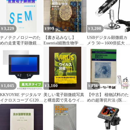
USB 50-1000倍 肌チェ
ック/回路基板修理/生物
観察/細かい部品チェッ
ク実験に コイン顕微鏡
4.3 顕微鏡 -白い デジタ
3,229
999
3,200
¥
¥
¥
ル CIMELR
ナノテクノロジーのた
【書き込みなし】
USBデジタル顕微鏡カ
めの走査電子顕微鏡
Essential細胞生物学 原
メラ 50～1600倍拡大 ス
(表面分析技術選書)
書第4版
マホPC対応 ポータブル
電子顕微鏡 HDカメラ
付き LED搭載 Android
互換 作業観察用
1,045
3,100
476
¥
¥
¥
KKYOYRE デジタルマ
美しい電子顕微鏡写真
【中古】 植物試料のた
イクロスコープ G1200
と構造図で見るウイル
めの超薄切片法 (医学･
保護 フィルム OverLay
ス図鑑101 | マリリン J.
生物学のための電子顕
Brilliant for 電子顕微鏡
ルーシンク, 北川 玲
微鏡実験法 5) / 遠山益 /
液晶保護 指紋がつきに
学会出版センター
くい 指紋防止 高光沢