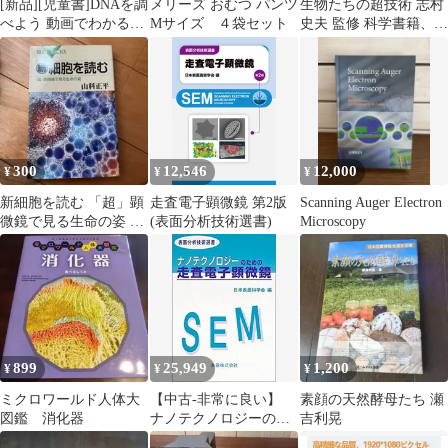
[新品][児童書]DNAを調
メリーズ おむつ パンツ
生物たちの超技術 志村
べよう 動画でわかる!
Mサイズ ４袋セット
史夫 監修 科学書籍、カ
自由研究おたすけキッ
バーなし
ト
300
12,546
12,000
¥
¥
¥
新細胞を読む 「超」顕
走査電子顕微鏡 第2版
Scanning Auger Electron
微鏡で見る生命の姿 ブ
(表面分析技術選書)
Microscopy
ルーバックス
899
25,949
1,200
¥
¥
¥
ミクロワールド人体大
【中古-非常に良い】
素顔の天然酵母たち 瀬
図鑑 消化器
ナノテクノロジーのた
吉利晃
めの走査電子顕微鏡