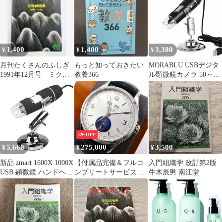
ハンディ スマホ 50-
鏡 HDカメラ付き LED
1000倍 充電式 電子顕微
搭載 Android互換 作業
鏡 拡大鏡 マイクロスコ
観察用
ープ IOS Android
Windows対応
1,400
1,400
3,380
¥
¥
¥
月刊たくさんのふしぎ
もっと知っておきたい
MORABLU USBデジタ
1991年12月号 ミクロ
教養366
ル顕微鏡カメラ 50～
の世界 田中敬一
1600倍拡大 スマホPC対
応 ポータブル電子顕微
鏡 HDカメラ付き LED
搭載 Android互換 作業
観察用
8%OFF
5,660
275,000
3,500
¥
¥
¥
新品 zmart 1600X 1000X
【付属品完備＆フルコ
入門組織学 改訂第2版
USB 顕微鏡 ハンドヘル
ンプリートサービス】
牛木辰男 南江堂
ド ポータブル デジタル
A（未使用品に近い）
顕微鏡 インターフェー
モンブラン ヘリテイジ
ス 電子顕微鏡 ブラケッ
クロノメトリー ムーン
ト付き 8個 LED
フェイズ PLCF3VCM6
カンティエーム コンプ