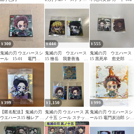
ルメシール 2枚セット
〈1枚は開封済〉
300
444
555
¥
¥
¥
鬼滅の刃 ウエハースシ
鬼滅の刃 ウエハース
鬼滅の刃 ウエハース
ール 15-01 竈門炭
15 獪岳 我妻善逸 2
15 黒死牟 愈史郎 珠
治郎 1枚 ②
枚セット
世
399
1,150
999
¥
¥
¥
【匿名配送】鬼滅の刃
鬼滅の刃 ウエハース 其
鬼滅の刃 ウエハースシ
ウエハース15 極レア 胡
ノ十五 シール ステッカ
ール15 竈門炭治郎 シー
蝶しのぶ
ー 炭治郎3枚
クレット