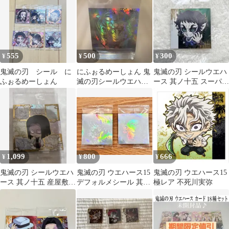
555
500
300
¥
¥
¥
鬼滅の刃 シール に
にふぉるめーしょん 鬼
鬼滅の刃 シールウエハ
ふぉるめーしょん
滅の刃シールウエハー
ース 其ノ十五 スーパー
スvol.15 宇髄天元 5周
レア SR 獪岳
年記念
1,099
800
666
¥
¥
¥
鬼滅の刃 シールウエハ
鬼滅の刃 ウエハース15
鬼滅の刃 ウエハース15
ース 其ノ十五 産屋敷耀
デフォルメシール 其ノ
極レア 不死川実弥
哉と柱たち シークレッ
十五 甘露寺 、悲鳴2
ト15-33
枚セット