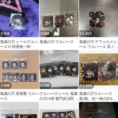
350
500
1,055
¥
¥
¥
鬼滅の刃 シールウエハ
鬼滅の刃 ウエハース
鬼滅の刃 デフォルメシ
ース15 時透無一郎
ール ウエハース 其ノ十
五 鬼舞辻無惨 シークレ
ット
300
799
1,444
¥
¥
¥
鬼滅の刃 産屋敷 ウエハ
ウエハースシール 鬼滅
鬼滅の刃ウエハース
ース
の刃14弾 竈門炭治郎 冨
鬼3枚、柱一枚の計4枚
岡義勇
⭐️3 ⭐️4