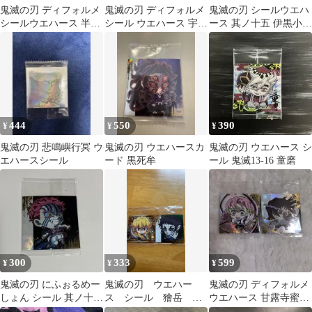
鬼滅の刃 ディフォルメ
鬼滅の刃 ディフォルメ
鬼滅の刃 シールウエハ
シールウエハース 半天
シール ウエハース 宇髄
ース 其ノ十五 伊黒小芭
狗・憎珀天 2枚セット
天元 5周年 レア
内 極レア 15-27
444
550
390
¥
¥
¥
鬼滅の刃 悲鳴嶼行冥 ウ
鬼滅の刃 ウエハースカ
鬼滅の刃 ウエハース シ
エハースシール
ード 黒死牟
ール 鬼滅13-16 童磨
300
333
599
¥
¥
¥
鬼滅の刃 にふぉるめー
鬼滅の刃 ウエハー
鬼滅の刃 ディフォルメ
しょん シール 其ノ十五
ス シール 獪岳 善
ウエハース 甘露寺蜜璃
15-15 猗窩座 上弦の参
逸
伊黒小芭内