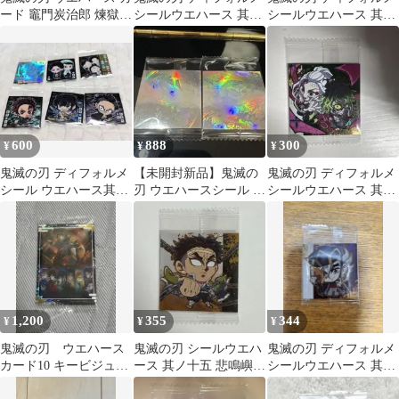
ード 竈門炭治郎 煉獄杏
シールウエハース 其ノ
シールウエハース 其ノ
寿郎 など 20枚
十五 高田なほ寺内きよ
十五 SR 黒死牟 童磨 猗
中原すみ50枚
窩座
600
888
300
¥
¥
¥
鬼滅の刃 ディフォルメ
【未開封新品】鬼滅の
鬼滅の刃 ディフォルメ
シール ウエハース其の
刃 ウエハースシール 甘
シールウエハース 其ノ
十五 天元レア含む 6
露寺蜜璃 悲鳴嶼行冥 5
十五 スーパーレア 堕姫
枚セット
周年記念
妓夫太郎
1,200
355
344
¥
¥
¥
鬼滅の刃 ウエハース
鬼滅の刃 シールウエハ
鬼滅の刃 ディフォルメ
カード10 キービジュア
ース 其ノ十五 悲鳴嶼行
シールウエハース 其ノ
ル
冥 極レア 15-28
十五 スーパーレア 童磨