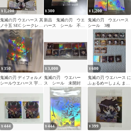
1,200
300
1,200
¥
¥
¥
鬼滅の刃 ウエハース 其
新品 鬼滅の刃 ウエ
鬼滅の刃 ウエハース
ノ十五 SEC シークレッ
ハース シール 不死
シール 3種
ト 産屋敷耀哉
川実弥
350
3,000
600
¥
¥
¥
鬼滅の刃 ディフォルメ
鬼滅の刃 ウエハー
鬼滅の刃 ウエハース に
シールウエハース 宇髄
ス シール 未開封
ふぉるめーしょん まと
天元
め売り
444
444
399
¥
¥
¥