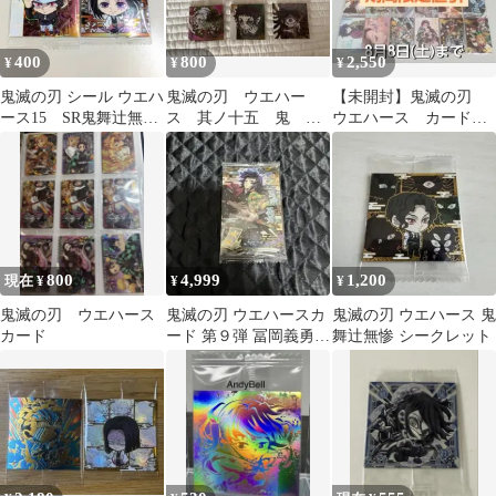
400
800
2,550
¥
¥
¥
鬼滅の刃 シール ウエハ
鬼滅の刃 ウエハー
【未開封】鬼滅の刃
ース15 SR鬼舞辻無惨
ス 其ノ十五 鬼 童
ウエハース カード
産屋敷耀哉
磨 獪岳 猗窩座 鳴
18種 セット
女 憎珀天 シール
800
4,999
1,200
現在 ¥
¥
¥
鬼滅の刃 ウエハース
鬼滅の刃 ウエハースカ
鬼滅の刃 ウエハース 鬼
カード
ード 第９弾 冨岡義勇
舞辻無惨 シークレット
SR