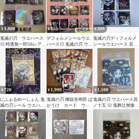
1,000
855
399
¥
¥
¥
鬼滅の刃 ウエハース
デフォルメシールウエ
鬼滅の刃ディフォルメ
15 時透無一郎5thレア他
ハース15 鬼滅の刃 ウエ
シールウエハース 其ノ
6枚セット！
ハースシール12枚
十五 4枚セット
720
1,999
1,100
¥
¥
¥
にふぉるめーしょん 鬼
鬼滅の刃 煉獄杏寿郎 ば
鬼滅の刃 ウエハース其
滅の刃シール ウエハー
かうけ カード ウエ
ノ十五 32 鬼舞辻無惨と
ス 不死川実弥 鬼滅11-
ハース レア
上弦の鬼
28