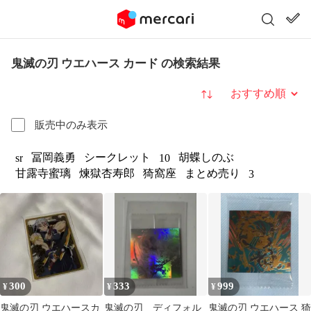
鬼滅の刃 ウエハース カード の検索結果
並び替え
販売中のみ表示
冨岡義勇
シークレット
胡蝶しのぶ
sr
10
甘露寺蜜璃
煉獄杏寿郎
猗窩座
まとめ売り
3
300
333
999
¥
¥
¥
鬼滅の刃 ウエハースカ
鬼滅の刃 ディフォル
鬼滅の刃 ウエハース 猗