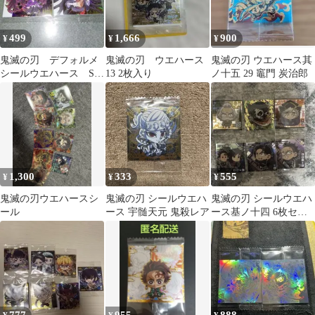
499
1,666
900
¥
¥
¥
鬼滅の刃 デフォルメ
鬼滅の刃 ウエハース
鬼滅の刃 ウエハース其
シールウエハース SR
13 2枚入り
ノ十五 29 竈門 炭治郎
黒死牟 鳴女
1,300
333
555
¥
¥
¥
鬼滅の刃ウエハースシ
鬼滅の刃 シールウエハ
鬼滅の刃 シールウエハ
ール
ース 宇髄天元 鬼殺レア
ース基ノ十四 6枚セッ
ト