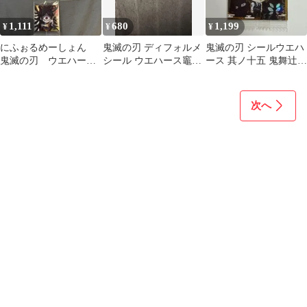
1,111
680
1,199
¥
¥
¥
にふぉるめーしょん
鬼滅の刃 ディフォルメ
鬼滅の刃 シールウエハ
鬼滅の刃 ウエハー
シール ウエハース竈門
ース 其ノ十五 鬼舞辻無
ス 其のノ十五 上弦
炭治郎 禰豆子2枚極幻
惨 シークレット 15-32
の鬼 7枚セット
レア 極めレア
次へ