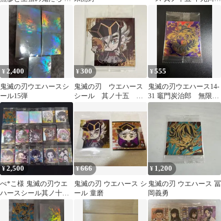
ール ウエハース 15弾
弥 極レア 15-26
2,400
300
555
¥
¥
¥
鬼滅の刃ウエハースシ
鬼滅の刃 ウエハース
鬼滅の刃ウエハース14-
ール15弾
シール 其ノ十五 童
31 竈門炭治郎 無限レ
磨
ア
2,500
666
1,200
¥
¥
¥
ぺ*こ様 鬼滅の刃ウエ
鬼滅の刃 ウエハース シ
鬼滅の刃 ウエハース 冨
ハースシール其ノ十
ール 童磨
岡義勇
五 まとめ売り