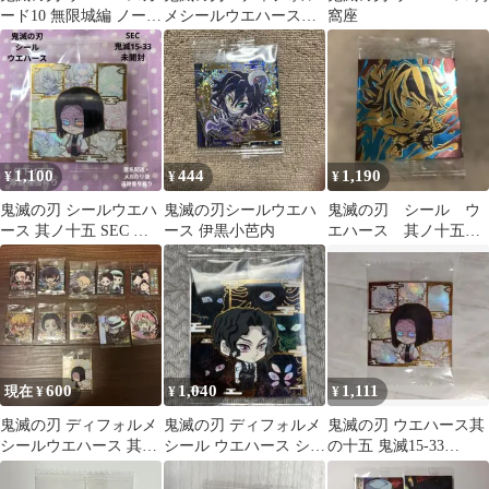
ード10 無限城編 ノーマ
メシールウエハース
窩座
ルキービジュアル 宇髄
其ノ十五 5thレア 宇
天元
髄天元
1,100
444
1,190
¥
¥
¥
鬼滅の刃 シールウエハ
鬼滅の刃シールウエハ
鬼滅の刃 シール ウ
ース 其ノ十五 SEC 産
ース 伊黒小芭内
エハース 其ノ十五
屋敷耀哉 未開封
無限レア 冨岡義勇
600
1,040
1,111
現在 ¥
¥
¥
鬼滅の刃 ディフォルメ
鬼滅の刃 ディフォルメ
鬼滅の刃 ウエハース其
シールウエハース 其ノ
シール ウエハース シー
の十五 鬼滅15-33
十五 SEC その他
クレット 鬼舞辻無惨
【★★★★】 産屋敷耀
哉と柱たち