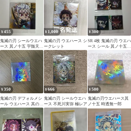
455
1,000
300
¥
¥
¥
鬼滅の刃 シールウエハ
鬼滅の刃 ウエハース シ
SR 4枚 鬼滅の刃 ウエハ
ース 其ノ十五 宇髄天元
ークレット
ース シール 其ノ十五
極レア 15-23
レア
350
666
500
¥
¥
¥
鬼滅の刃 デフォルメシ
鬼滅の刃 シールウエハ
鬼滅の刃ウエハース其
ール ウエハース 其の十
ース 不死川実弥 極レア
ノ十五 時透無一郎
五 5thレア 宇髄天元