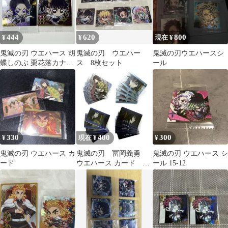
444
620
800
¥
¥
現在 ¥
鬼滅の刃 ウエハース 胡
鬼滅の刃 ウエハー
鬼滅の刃ウエハースシ
蝶しのぶ 栗花落カナヲ
ス 8枚セット
ール
セット
330
400
300
¥
現在 ¥
¥
鬼滅の刃 ウエハース カ
鬼滅の刃 冨岡義勇
鬼滅の刃 ウエハース シ
ード
ウエハース カード ま
ール 15-12
とめて 4種 各5枚
20枚セット