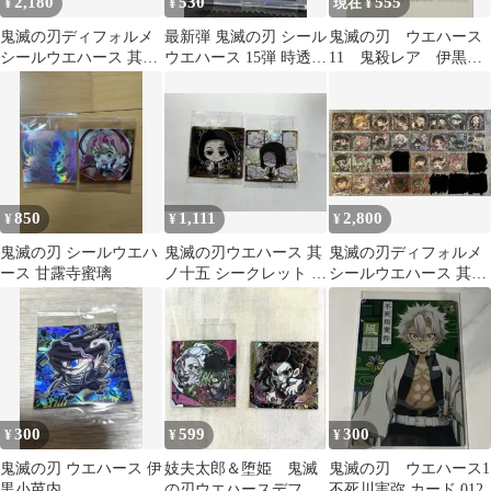
2,180
530
555
¥
¥
現在 ¥
鬼滅の刃ディフォルメ
最新弾 鬼滅の刃 シール
鬼滅の刃 ウエハース
シールウエハース 其ノ
ウエハース 15弾 時透無
11 鬼殺レア 伊黒小
十五 15-31 15-33
一郎 5周年レア
芭内
850
1,111
2,800
¥
¥
¥
鬼滅の刃 シールウエハ
鬼滅の刃ウエハース 其
鬼滅の刃ディフォルメ
ース 甘露寺蜜璃
ノ十五 シークレット 産
シールウエハース 其ノ
屋敷耀哉と柱たち
十三 27枚
300
599
300
¥
¥
¥
鬼滅の刃 ウエハース 伊
妓夫太郎＆堕姫 鬼滅
鬼滅の刃 ウエハース1
黒小芭内
の刃ウエハースデフォ
不死川実弥 カード 012