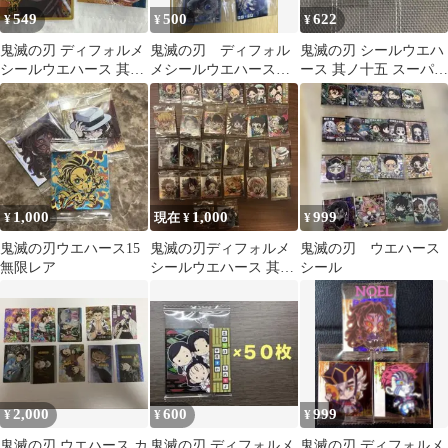
549
500
622
¥
¥
¥
鬼滅の刃 ディフォルメ
鬼滅の刃 ディフォル
鬼滅の刃 シールウエハ
シールウエハース 其ノ
メシールウエハース
ース 其ノ十五 スーパー
十五 煉獄杏寿郎 ウエ
伊之助
レア SR 猗窩座 2枚
ハース10
1,000
1,000
999
¥
現在 ¥
¥
鬼滅の刃ウエハース15
鬼滅の刃ディフォルメ
鬼滅の刃 ウエハース
無限レア
シールウエハース 其ノ
シール
十五 26枚セット
2,000
600
999
¥
¥
¥
鬼滅の刃 ウエハース カ
鬼滅の刃 ディフォルメ
鬼滅の刃 ディフォルメ