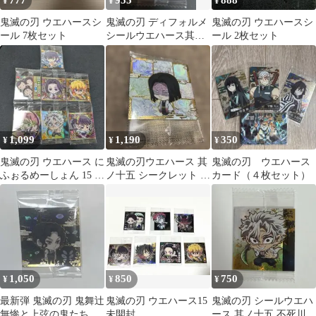
777
955
888
¥
¥
¥
鬼滅の刃 ウエハースシ
鬼滅の刃 ディフォルメ
鬼滅の刃 ウエハースシ
ール 7枚セット
シールウエハース其ノ
ール 2枚セット
十五 竈門炭治郎たち シ
ークレット
1,099
1,190
350
¥
¥
¥
鬼滅の刃 ウエハース に
鬼滅の刃ウエハース 其
鬼滅の刃 ウエハース
ふぉるめーしょん 15 不
ノ十五 シークレット 産
カード（４枚セット）
死川実弥 甘露寺蜜璃 シ
屋敷耀哉と柱たち
ール
1,050
850
750
¥
¥
¥
最新弾 鬼滅の刃 鬼舞辻
鬼滅の刃 ウエハース15
鬼滅の刃 シールウエハ
無惨と上弦の鬼たち シ
未開封
ース 其ノ十五 不死川実