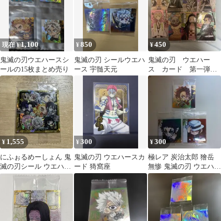
1,100
850
450
現在 ¥
¥
¥
鬼滅の刃ウエハースシ
鬼滅の刃 シールウエハ
鬼滅の刃 ウエハー
ールの15枚まとめ売り
ース 宇髄天元
ス カード 第一弾
まとめ
1,555
300
300
¥
¥
¥
にふぉるめーしょん 鬼
鬼滅の刃 ウエハースカ
極レア 炭治太郎 獪岳
滅の刃シール ウエハー
ード 猗窩座
無惨 鬼滅の刃 ウエハー
ス 9人の柱 鬼滅7-01
ス シール 其ノ十五 レ
ア