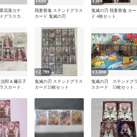
699
300
¥
¥
栗花落カナ
我妻善逸 ステンドグラス
鬼滅の刃 我妻善逸 カー
ドグラスカー
カード 鬼滅の刃
ド 4枚セット
le 2枚
2,799
3,000
¥
¥
炭治郎＆禰豆子
鬼滅の刃 ステンドグラス
鬼滅の刃 ステンドグ
ラスカードセ
カード23枚セット
スカード 53枚セッ
箔押しあり