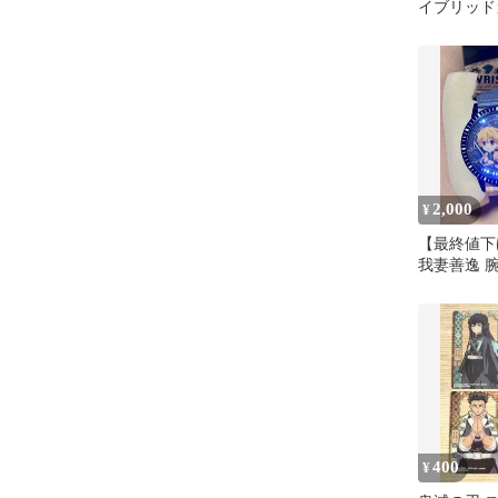
イブリッド
我妻善逸
2,000
¥
【最終値下
我妻善逸 
ウォッチ
400
¥