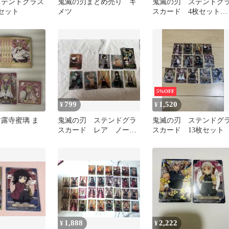
ステンドグラス
鬼滅の刃まとめ売り キ
鬼滅の刃 ステンドグ
枚セット
メツ
スカード 4枚セット
竈門炭治郎
5%OFF
799
1,520
¥
¥
甘露寺蜜璃 ま
鬼滅の刃 ステンドグラ
鬼滅の刃 ステンドグ
スカード レア ノーマ
スカード 13枚セット
ル まとめ売り
1,888
2,222
¥
¥