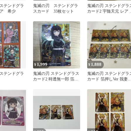
ステンドグラ
鬼滅の刃 ステンドグラ
鬼滅の刃 ステンドグラ
ア 希少
スカード 33枚セット
カード2 宇髄天元 レア 
押し パックver.
1,999
1,888
¥
¥
ステンドグラ
鬼滅の刃 ステンドグラス
鬼滅の刃 ステンドグラ
カード2 時透無一郎 箔押
カード 箔押しVer 我妻
し
逸