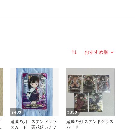
並び替え
499
399
¥
¥
グ
鬼滅の刃 ステンドグラ
鬼滅の刃 ステンドグラス
押
スカード 栗花落カナヲ
カード