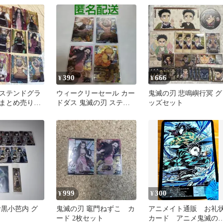
390
666
¥
¥
ステンドグラ
ウィークリーセール カー
鬼滅の刃 悲鳴嶼行冥 グ
 まとめ売り
ドダス 鬼滅の刃 ステン
ッズセット
真確認11.12
ドグラスカード 箔押
999
300
¥
¥
伊黒小芭内 グ
鬼滅の刃 竈門ねずこ カ
アニメイト通販 お礼
ード 2枚セット
カード アニメ鬼滅の