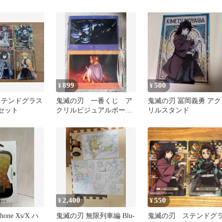
刃 竈門炭治郎 冨岡義
899
500
¥
¥
ステンドグラス
鬼滅の刃 一番くじ ア
鬼滅の刃 冨岡義勇 アク
点セット
クリルビジュアルボード
リルスタンド
煉獄杏寿郎 宇髄天元
2,400
550
¥
¥
one Xs/X ハ
鬼滅の刃 無限列車編 Blu-
鬼滅の刃 ステンドグ