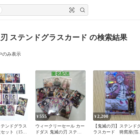
刃 ステンドグラスカード の検索結果
中のみ表示
555
2,200
¥
¥
ステンドグラス
ウィークリーセール カー
【鬼滅の刃】ステンド
枚セット（15
ドダス 鬼滅の刃 ステン
ラスカード 猗窩座(箔
め売り
ドグラスカード 自販機
しレア)