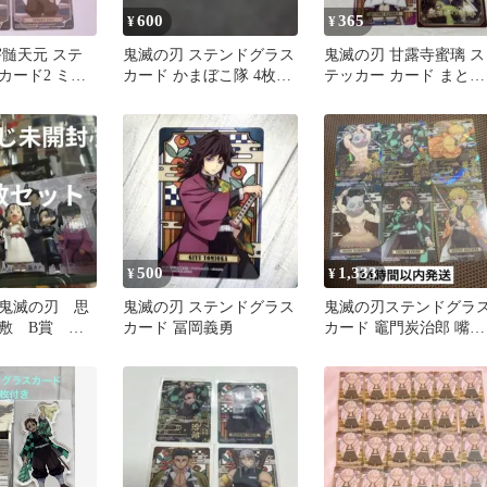
600
365
¥
¥
宇髄天元 ステ
鬼滅の刃 ステンドグラス
鬼滅の刃 甘露寺蜜璃 ス
カード2 ミニ
カード かまぼこ隊 4枚セ
テッカー カード まとめ
 まとめ売り
ット
売り
500
1,333
¥
¥
鬼滅の刃 思
鬼滅の刃 ステンドグラス
鬼滅の刃ステンドグラ
敷 B賞 ラ
カード 冨岡義勇
カード 竈門炭治郎 嘴平
伊之助 我妻善逸