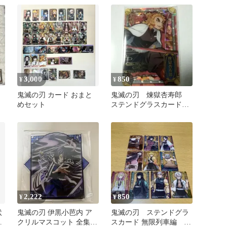
3,000
850
¥
¥
鬼滅の刃 カード おまと
鬼滅の刃 煉獄杏寿郎
めセット
ステンドグラスカード
レア箔押し BANDAI
2,222
850
¥
¥
状
鬼滅の刃 伊黒小芭内 ア
鬼滅の刃 ステンドグラ
クリルマスコット 全集中
スカード 無限列車編 10