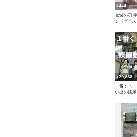
444
¥
鬼滅の刃 
ンドグラス
キャラ SD
20,888
¥
一番くじ 
い出の蝶屋
ストワン賞