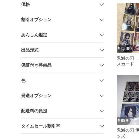
価格
割引オプション
あんしん鑑定
1,300
¥
出品形式
鬼滅の刃 
スカード
保証付き整備品
追加あり 写
色
発送オプション
配送料の負担
899
¥
タイムセール割引率
鬼滅の刃 
ッズ