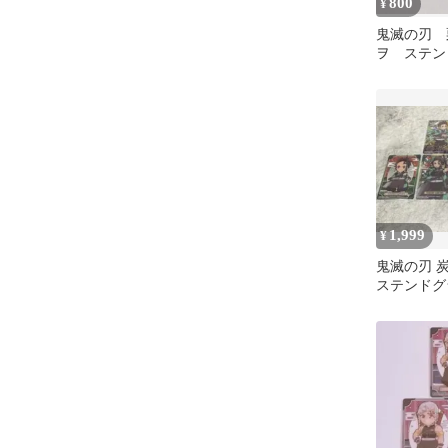
800
¥
鬼滅の刃 
ヲ ステン
ド ufotab
1,999
¥
鬼滅の刃 
ステンドグ
ット