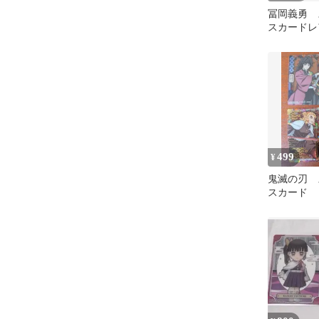
冨岡義勇 
スカードレ
499
¥
鬼滅の刃 
スカード