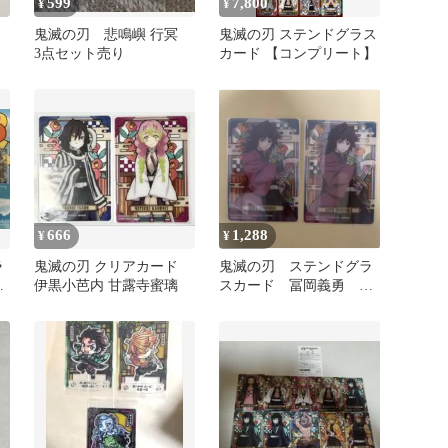
599
7,800
¥
¥
鬼滅の刃 悲鳴嶼 行冥
鬼滅の刃 ステンドグラス
3点セット売り
カード 【コンプリート】
666
1,288
¥
¥
ラ
鬼滅の刃 クリアカード
鬼滅の刃 ステンドグラ
ト
伊黒小芭内 甘露寺蜜璃
スカード 冨岡義勇 2
枚