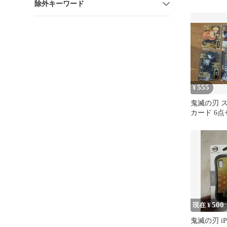
除外キーワード
555
¥
鬼滅の刃 
カード 6
500
現在 ¥
鬼滅の刃 iPh