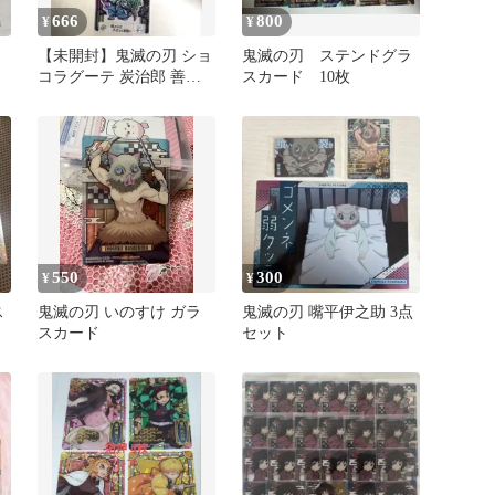
666
800
¥
¥
【未開封】鬼滅の刃 ショ
鬼滅の刃 ステンドグラ
コラグーテ 炭治郎 善逸
スカード 10枚
妓夫太郎堕姫
550
300
¥
¥
ス
鬼滅の刃 いのすけ ガラ
鬼滅の刃 嘴平伊之助 3点
スカード
セット