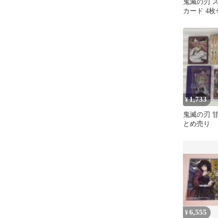
鬼滅の刃 
カード 4
1,733
¥
鬼滅の刃 
とめ売り
6,555
¥