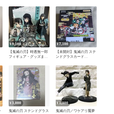
勇
展
枚セット
9,100
7,100
¥
¥
【鬼滅の刃】時透無一郎
【未開封】鬼滅の刃 ステ
フィギュア・グッズまと
ンドグラスカード
め売り
1BOX パックver
3,000
1,300
¥
¥
ラ
鬼滅の刃 ステンドグラス
鬼滅の刃／ワケアリ魘夢