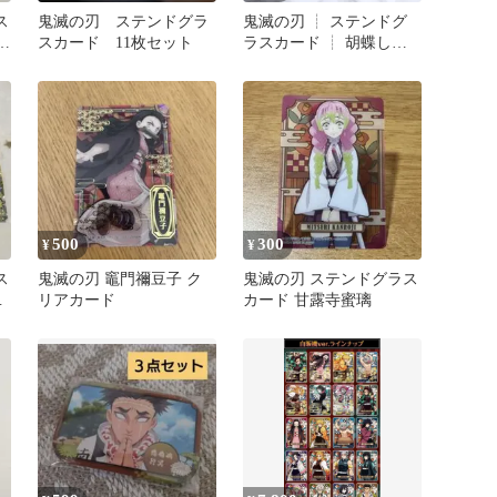
ス
鬼滅の刃 ステンドグラ
鬼滅の刃 ┊ ステンドグ
箔
スカード 11枚セット
ラスカード ┊ 胡蝶しの
ぶ ┊ 2点
500
300
¥
¥
ス
鬼滅の刃 竈門禰豆子 ク
鬼滅の刃 ステンドグラス
善
リアカード
カード 甘露寺蜜璃