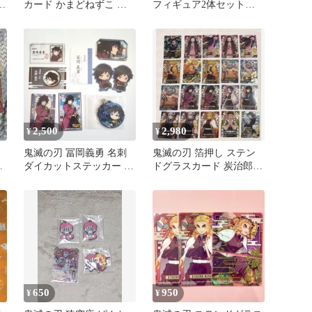
冨
カード かまどねずこ
フィギュア2体セット！
レア 箔押し
一番くじ 鬼ノ装 セピア
（箱無し）
2,500
2,980
¥
¥
鬼滅の刃 冨岡義勇 名刺
鬼滅の刃 箔押し ステン
ス
ダイカットステッカー 一
ドグラスカード 炭治郎
番くじ ステンドグラスカ
禰豆子 善逸 伊之助 魘夢
ード
650
950
¥
¥