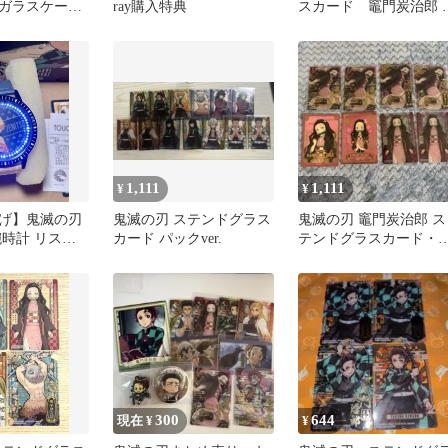
ガラスケース
ray購入特典
スカード 竈門炭治郎 
岡義勇
1,111
1,111
¥
¥
げ】鬼滅の刃
鬼滅の刃 ステンドグラス
鬼滅の刃 竈門炭治郎 ス
腕時計 リスト
カード パックver.
テンドグラスカード・
テッカー
300
644
現在 ¥
¥