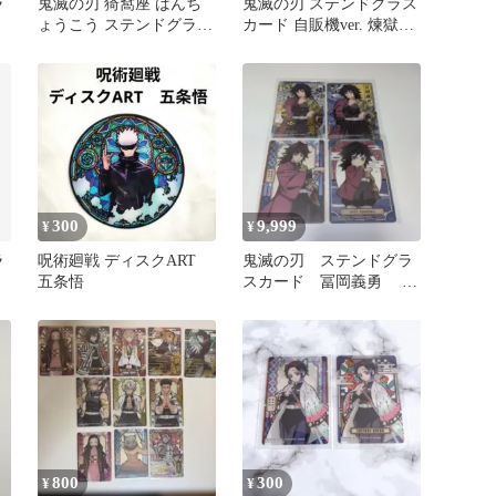
ラ
鬼滅の刃 猗窩座 ばんち
鬼滅の刃 ステンドグラス
ょうこう ステンドグラス
カード 自販機ver. 煉獄杏
カード
寿郎 レア 3枚セット
300
9,999
¥
¥
ラ
呪術廻戦 ディスクART
鬼滅の刃 ステンドグラ
五条悟
スカード 冨岡義勇 箔
押し レア ノーマル
800
300
¥
¥