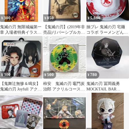
300
850
5,600
¥
¥
¥
鬼滅の刃 無限城編第一
【鬼滅の刃】(2019年非
抽プレ 鬼滅の刃 宅麺
章 入場者特典イラスト
売品)リバーシブルカー
コラボ ラーメンどんぶ
ボード 炭治郎 義勇 猗
ド（冨岡義勇＆胡蝶し
り 猗窩座
窩座 非売品
のぶ）
300
500
780
¥
¥
¥
【鬼舞辻無惨＆鳴女】
柿安 鬼滅の刃 竈門炭
鬼滅の刃 冨岡義勇
鬼滅の刃 Joyfull アクリ
治郎 アクリルコースタ
MOCKTAIL BAR
ルキーホルダー 非売品
ー 非売品
GINZA 非売品コースタ
ー