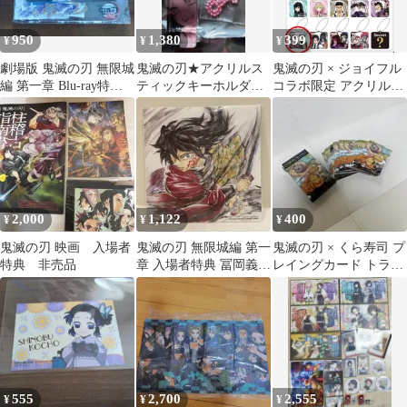
950
1,380
399
¥
¥
¥
劇場版 鬼滅の刃 無限城
鬼滅の刃★アクリルス
鬼滅の刃 × ジョイフル
編 第一章 Blu-ray特
ティックキーホルダー
コラボ限定 アクリルキ
典 胡蝶しのぶキーホ
コレクション★禰豆子
ーホルダー 珠世＆愈史
ルダー
★おまけ付
郎 非売品
2,000
1,122
400
¥
¥
¥
鬼滅の刃 映画 入場者
鬼滅の刃 無限城編 第一
鬼滅の刃 × くら寿司 プ
特典 非売品
章 入場者特典 冨岡義勇
レイングカード トラン
非売品
プ 我妻善逸 嘴平伊之助
非売品
555
2,700
2,555
¥
¥
¥