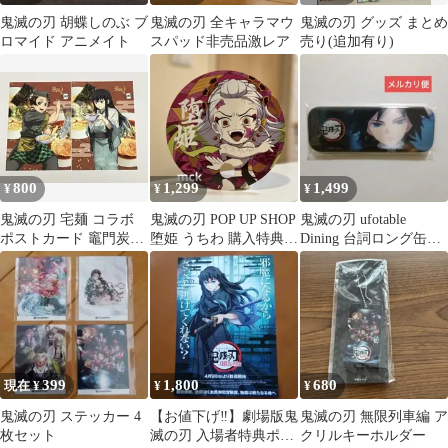
鬼滅の刃 胡蝶しのぶ ブ
鬼滅の刃 全キャラマウ
鬼滅の刃 グッズ まとめ
ロマイド アニメイト
スパッド非売品激レア
売り(追加有り)
800
1,299
1,499
¥
¥
¥
鬼滅の刃 宅麺 コラボ
鬼滅の刃 POP UP SHOP
鬼滅の刃 ufotable
ポストカード 竈門炭治
堕姫 うちわ 購入特典
Dining 台詞ロング缶バ
郎 時透無一郎 特典 非
非売品
ッジ 冨岡義勇
売品
399
1,800
680
現在 ¥
¥
¥
鬼滅の刃 ステッカー 4
【お値下げ‼️】劇場版鬼
鬼滅の刃 無限列車編 ア
枚セット
滅の刃 入場者特典ポス
クリルキーホルダー