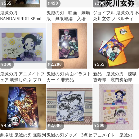
555
499
300
¥
¥
¥
鬼滅の刃
鬼滅の刃 映画 劇場
ジョイフル 鬼滅の刃 不
BANDAISPIRITSProduc
版 無限城編 入場特
死川玄弥 ノベルティ
tCatalogNo.1非売品
典 富岡義勇 非売品
Joyfull 限定品 非売品
300
2,200
555
¥
¥
¥
鬼滅の刃 アニメイトフ
鬼滅の刃 両面イラスト
新品 鬼滅の刃 煉獄
ェア 胡蝶しのぶ ブロマ
カード 非売品
杏寿郎 竈門炭治郎
イド
タオル 劇場版 無限列
車編 非売品
450
2,000
500
¥
¥
¥
劇場版 鬼滅の刃 無限列
鬼滅の刃グッズ 3点セ
アニメイト 鬼滅の