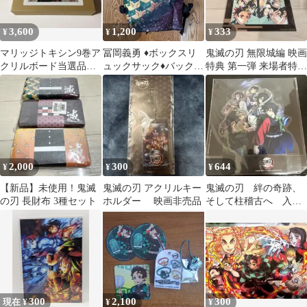
3,600
1,200
333
¥
¥
¥
マリッジトキシン9巻ア
冨岡義勇 ♦︎ボックスリ
鬼滅の刃 無限城編 映画
クリルボード当選品最
ュックサック♦︎バックパ
特典 第一弾 来場者特典
終値下げ
ック♦︎ナップサック♦︎鬼
4点セット 非売品
滅の刃
2,000
300
644
¥
¥
¥
【新品】未使用！鬼滅
鬼滅の刃 アクリルキー
鬼滅の刃 絆の奇跡、
の刃 長財布 3種セット
ホルダー 映画非売品
そして柱稽古へ 入場
特典 クリアスタン
ド 非売品 柱稽古編
300
2,100
300
現在 ¥
¥
¥