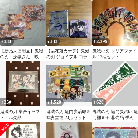
ター〈甘露寺蜜璃・時
透無一郎〉2枚
333
333
2,399
¥
¥
¥
【新品未使用品】鬼滅
【栗花落カナヲ】鬼滅
鬼滅の刃 クリアファイ
の刃 煉獄さん 映画
の刃 ジョイフル コラボ
ル 12種セット
入場者特典 非売品
アクリルキーホルダー
350
1,520
620
¥
¥
¥
鬼滅の刃 集合イラス
鬼滅の刃 竈門炭治郎＆
鬼滅の刃 竈門炭治郎 竈
ト 非売品
我妻善逸 20点セット
門禰豆子 非売品 手ぬぐ
いTSUTAYA限定