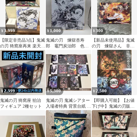
3,999
1,000
300
¥
¥
¥
【限定非売品3点】鬼滅
鬼滅の刃 煉獄杏寿
【新品未使用品】鬼滅
の刃 猗窩座再来 楽天限
郎 竈門炭治郎 色
の刃 煉獄さん 非売
定BOX ＋ タンブラー
紙 非売品
品
＋ 色紙
2,399
5,300
2,500
¥
¥
¥
鬼滅の刃 猗窩座 狛治
鬼滅の刃 鬼滅シアター
【即購入可能】【お値
フィギュア 2種セット
入場者特典 背景台紙 ク
下げ中】鬼滅の刃販促
リアスタンド 11枚セッ
非売品ポスター2点セッ
ト 非売品
ト