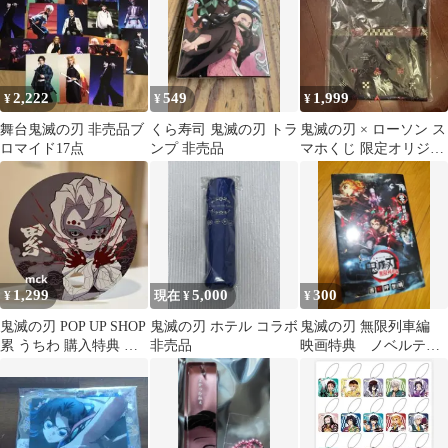
2,222
549
1,999
¥
¥
¥
舞台鬼滅の刃 非売品ブ
くら寿司 鬼滅の刃 トラ
鬼滅の刃 × ローソン ス
ロマイド17点
ンプ 非売品
マホくじ 限定オリジナ
ルTシャツ
1,299
5,000
300
¥
現在 ¥
¥
鬼滅の刃 POP UP SHOP
鬼滅の刃 ホテル コラボ
鬼滅の刃 無限列車編
累 うちわ 購入特典 非
非売品
映画特典 ノベルテ
売品
ィ 非売品