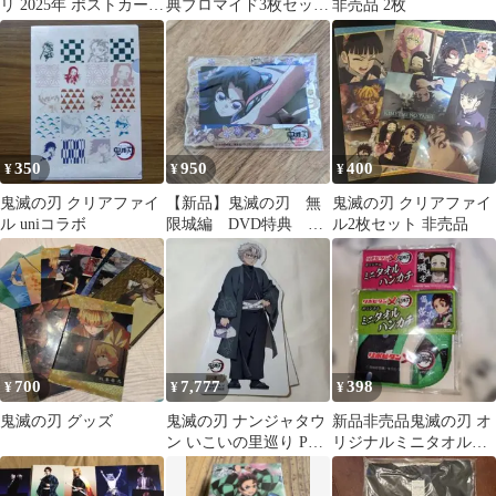
リ 2025年 ポストカード
典ブロマイド3枚セット
非売品 2枚
非売品
【炭治郎＆善逸＆恋
雪】
350
950
400
¥
¥
¥
鬼滅の刃 クリアファイ
【新品】鬼滅の刃 無
鬼滅の刃 クリアファイ
ル uniコラボ
限城編 DVD特典 ア
ル2枚セット 非売品
クリルキーホルダー
胡蝶しのぶ
700
7,777
398
¥
¥
¥
鬼滅の刃 グッズ
鬼滅の刃 ナンジャタウ
新品非売品鬼滅の刃 オ
ン いこいの里巡り POP
リジナルミニタオルハ
スタンド 不死川 実
ンカチ 2種セット
弥 非売品