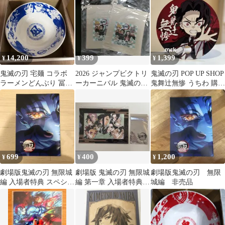
品
14,200
399
1,399
¥
¥
¥
鬼滅の刃 宅麺 コラボ
2026 ジャンプビクトリ
鬼滅の刃 POP UP SHOP
ラーメンどんぶり 冨岡
ーカーニバル 鬼滅の刃
鬼舞辻無惨 うちわ 購入
義勇
巾着袋 ステッカー 非売
特典 非売品
品
699
400
1,200
¥
¥
¥
劇場版鬼滅の刃 無限城
劇場版 鬼滅の刃 無限城
劇場版鬼滅の刃 無限
編 入場者特典 スペシャ
編 第一章 入場者特典
城編 非売品
ルインタビューブック
アニメ ゲーム 非売
非売品
品