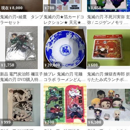
8,000
780
1,650
現在 ¥
¥
¥
鬼滅の刃×綾鷹 タンブ
鬼滅の刃★箔カードコ
鬼滅の刃 不死川実弥 玄
ラーセット
レクション★ 天元★お
弥 / ニジゲンノモリ 購
まけ付
入者特典 ラバーストラ
ップ
1,750
20,000
600
¥
¥
¥
新品 竈門炭治郎 禰豆子
抽プレ 鬼滅の刃 宅麺
鬼滅の刃 煉獄杏寿郎 折
鬼滅の刃 DVD購入特典
コラボ ラーメンどんぶ
りたたみ式ランチボッ
アクリルスタンド 非売
り 冨岡義勇
クス
品
999
300
6,500
¥
¥
¥