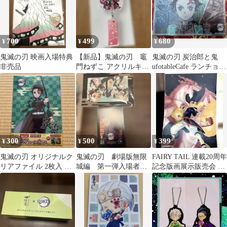
700
499
680
¥
¥
¥
鬼滅の刃 映画入場特典
【新品】鬼滅の刃 竈
鬼滅の刃 炭治郎と鬼
非売品
門ねずこ アクリルキー
ufotableCafe ランチョン
ホルダー 非売品
マット非売品
300
500
399
¥
¥
¥
鬼滅の刃 オリジナルク
鬼滅の刃 劇場版無限
FAIRY TAIL 連載20周年
リアファイル 2枚入 竈
城編 第一弾入場者特
記念版画展示販売会 ク
門炭治郎
典
リアポスター 非売品