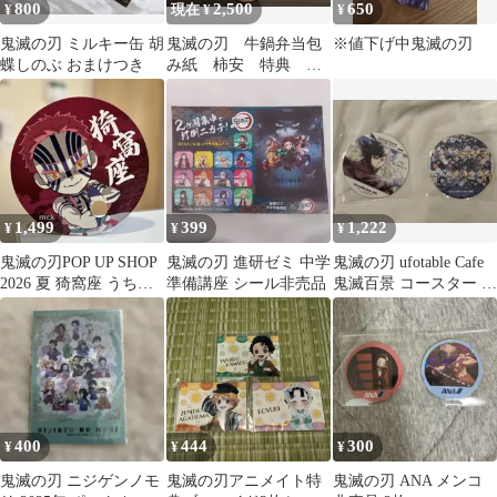
800
2,500
650
¥
現在 ¥
¥
鬼滅の刃 ミルキー缶 胡
鬼滅の刃 牛鍋弁当包
※値下げ中鬼滅の刃
蝶しのぶ おまけつき
み紙 柿安 特典 煉
獄杏寿郎 アクリルコ
ースター
1,499
399
1,222
¥
¥
¥
鬼滅の刃POP UP SHOP
鬼滅の刃 進研ゼミ 中学
鬼滅の刃 ufotable Cafe
2026 夏 猗窩座 うちわ
準備講座 シール非売品
鬼滅百景 コースター 冨
購入特典 非売品
岡義勇2枚セット
400
444
300
¥
¥
¥
鬼滅の刃 ニジゲンノモ
鬼滅の刃アニメイト特
鬼滅の刃 ANA メンコ