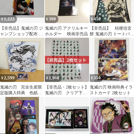
1,222
300
450
¥
¥
¥
【非売品】鬼滅の刃 ジ
鬼滅の刃 アクリルキー
【非売品】 桔梗信玄
ャンプショップ配布 ク
ホルダー 映画非売品
餅 鬼滅の刃 トートバッ
リアカード 煉獄杏寿郎
ク 竈門炭治郎バージ
2019年
ョン
2,599
1,666
350
¥
¥
¥
鬼滅の刃 完全生産限
【非売品・2枚セット】
鬼滅の刃 映画特典イラ
定版購入特典 色紙
鬼滅の刃 クリア下敷
ストカード 2枚セット
無限城編 第一章 猗窩座
き
再来