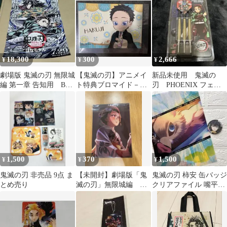
18,300
300
2,666
¥
¥
¥
劇場版 鬼滅の刃 無限城
【鬼滅の刃】アニメイ
新品未使用 鬼滅の
編 第一章 告知用 B2
ト特典ブロマイド－狛
刃 PHOENIX フェニ
ポスター 非売品
治－
ックス ダーツ 非売
品
1,500
370
1,500
¥
¥
¥
鬼滅の刃 非売品 9点 ま
【未開封】劇場版「鬼
鬼滅の刃 柿安 缶バッジ
とめ売り
滅の刃」無限城編 特
クリアファイル 嘴平伊
典
之助 非売品