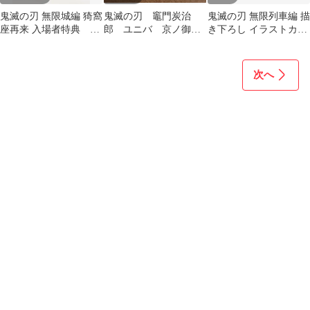
鬼滅の刃 無限城編 猗窩
鬼滅の刃 竈門炭治
鬼滅の刃 無限列車編 描
座再来 入場者特典 未
郎 ユニバ 京ノ御仕
き下ろし イラストカー
開封
事 鬼滅の刃展 ノベ
ド 来場者特典 非売品
ルティ 特典 非売品
次へ