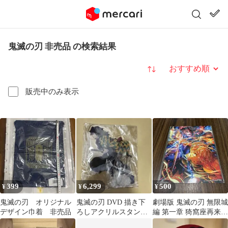
鬼滅の刃 非売品 の検索結果
並び替え
販売中のみ表示
399
6,299
500
¥
¥
¥
鬼滅の刃 オリジナル
鬼滅の刃 DVD 描き下
劇場版 鬼滅の刃 無限城
デザイン巾着 非売品
ろしアクリルスタンド
編 第一章 猗窩座再来
冨岡義勇 ufotable 非売
入場者特典 非売品