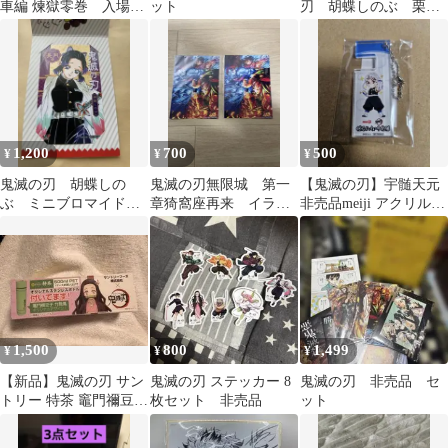
車編 煉獄零巻 入場者
ット
刃 胡蝶しのぶ 栗花
特典 非売品
落カナヲ ブロマイド
購入特典 非売品
1,200
700
500
¥
¥
¥
鬼滅の刃 胡蝶しの
鬼滅の刃無限城 第一
【鬼滅の刃】宇髄天元
ぶ ミニブロマイド
章猗窩座再来 イラス
非売品meiji アクリルキ
非売品
トカード 2枚セット
ーホルダースマートフ
新品未開封 非売品
ォンスタンド
1,500
800
1,499
¥
¥
¥
【新品】鬼滅の刃 サン
鬼滅の刃 ステッカー 8
鬼滅の刃 非売品 セ
トリー 特茶 竈門禰豆子
枚セット 非売品
ット
竹筒風ステンレスボト
ル 非売品