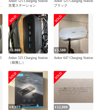
Anker 525 Charging Station
Anker 525 Charging Station
タッ
充電ステーション
ブラック
3,000
5,500
¥
¥
5
Anker 525 Charging Station
Anker 647 Charging Station
（箱無し）
8,977
12,000
¥
¥