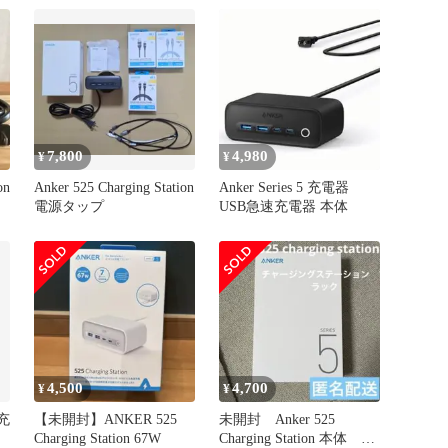
7,800
4,980
¥
¥
on
Anker 525 Charging Station
Anker Series 5 充電器
電源タップ
USB急速充電器 本体
4,500
4,700
¥
¥
充
【未開封】ANKER 525
未開封 Anker 525
Charging Station 67W
Charging Station 本体 ブ