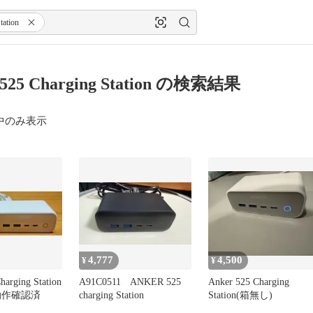
tation
 525 Charging Station の検索結果
中のみ表示
4,777
4,500
¥
¥
harging Station
A91C0511 ANKER 525
Anker 525 Charging
動作確認済
charging Station
Station(箱無し)