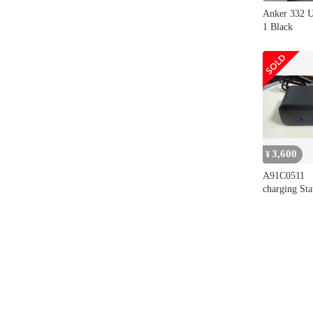
Anker 332 
1 Black
3,600
¥
A91C0511
charging Sta