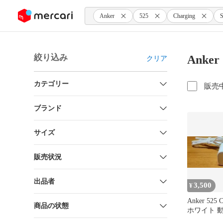
ンツにスキップ
Anker
525
Charging
S
絞り込み
Anker
クリア
カテゴリー
販売
ブランド
サイズ
販売状況
出品者
3,500
¥
Anker 525 C
商品の状態
ホワイト 