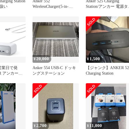
harging Station
Anker 552
Anker 525 Charging
扱い
WirelessCharger(5-in-
Station/アンカー 電源
Station)
プ
20,000
1,500
¥
¥
営業日で発
Anker 554 USB-C ドッキ
【ジャンク】ANKER 52
R アンカー
ングステーション
Charging Station
harging Station
A91C0N21)
2,700
11,000
¥
¥