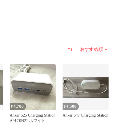
並び替え
4,700
4,500
¥
¥
Anker 525 Charging Station
Anker 647 Charging Station
A91C0N21 ホワイト