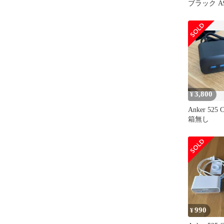
ブラック A9
3,800
¥
Anker 525 C
箱無し
990
¥