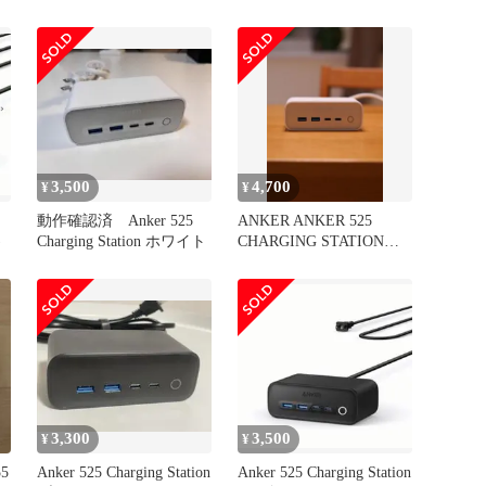
ラック
3,500
4,700
¥
¥
動作確認済 Anker 525
ANKER ANKER 525
)
Charging Station ホワイト
CHARGING STATION
WHITE
3,300
3,500
¥
¥
5
Anker 525 Charging Station
Anker 525 Charging Station