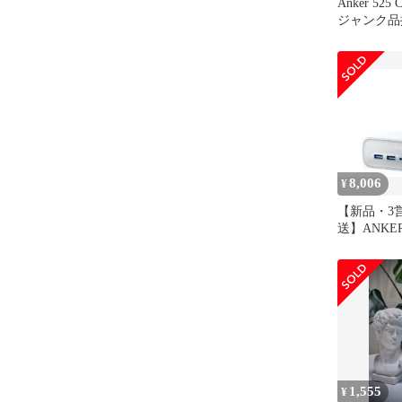
Anker 525 C
ジャンク品
8,006
¥
【新品・3
送】ANKE
Anker 525 C
White
A91C0N21(
1,555
¥