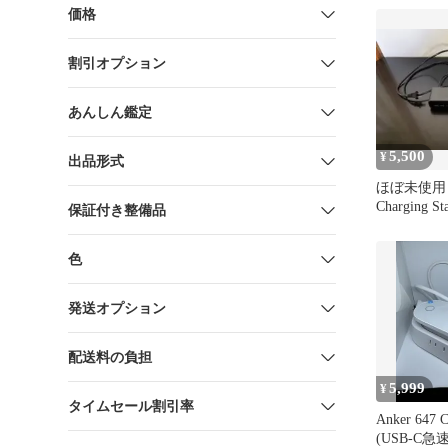
価格
割引オプション
あんしん鑑定
5,500
¥
出品形式
ほぼ未使用 An
Charging Sta
保証付き整備品
色
発送オプション
配送料の負担
5,999
¥
タイムセール割引率
Anker 647 C
(USB-C