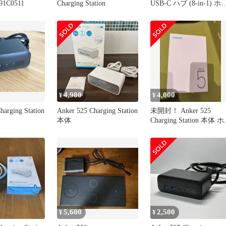
1C0511
Charging Station
USB-C ハブ (8-in-1) ホ
イト
4,980
4,000
¥
¥
harging Station
Anker 525 Charging Station
未開封！ Anker 525
本体
Charging Station 本体 
イト
5,600
2,500
¥
¥