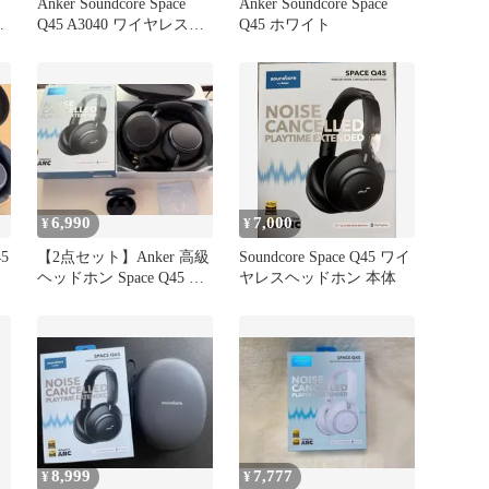
Anker Soundcore Space
Anker Soundcore Space
ホ
Q45 A3040 ワイヤレスヘ
Q45 ホワイト
ッドホン☆0518-585/80・
JN
6,990
7,000
¥
¥
45
⁠【2点セット】Anker 高級
Soundcore Space Q45 ワイ
ヘッドホン Space Q45 ＆
ヤレスヘッドホン 本体
イヤホン⁠
8,999
7,777
¥
¥