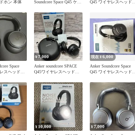
ドホン 本体
Soundcore Space Q45 ケー
Q45 ワイヤレスヘッド
ス付き
ン
7,000
6,000
¥
現在 ¥
core Space
Anker soundcore SPACE
Anker Soundcore Space
ヤレスヘッドホ
Q45ワイヤレスヘッドホ
Q45 ワイヤレスヘッド
ン ブラック
ン 本体
10,000
7,000
¥
¥