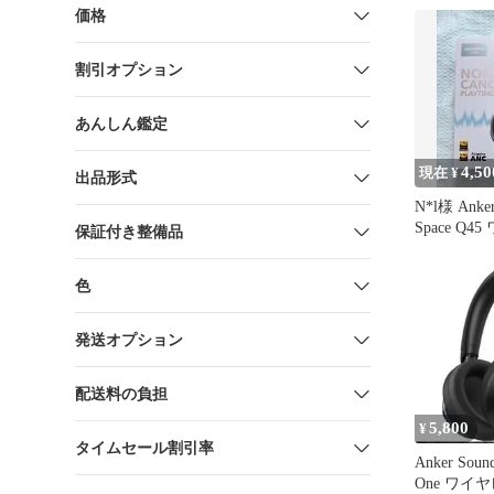
価格
割引オプション
あんしん鑑定
4,50
現在 ¥
出品形式
N*l様 Anker
Space Q
保証付き整備品
ッドホ
色
発送オプション
配送料の負担
5,800
¥
タイムセール割引率
Anker Sound
One ワイ