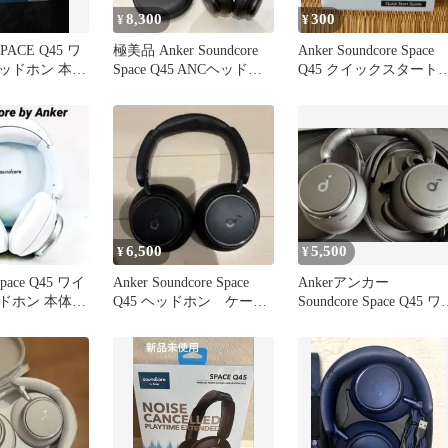
8,300
300
¥
¥
 SPACE Q45 ワ
極美品 Anker Soundcore
Anker Soundcore Space
ッドホン 本体
Space Q45 ANCヘッドホ
Q45 クイックスタート
ン
イド 取説
6,500
5,500
¥
¥
Space Q45 ワイ
Anker Soundcore Space
Ankerアンカー
ドホン 本体
Q45 ヘッドホン ケース
Soundcore Space Q45 ワ
付き
ヤレスヘッドホン