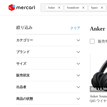
ンツにスキップ
Anker
Soundcore
Space
絞り込み
Anker
クリア
カテゴリー
販売
ブランド
サイズ
販売状況
出品者
4,30
現在 ¥
Anker Sound
商品の状態
Q45 ワイ
ン