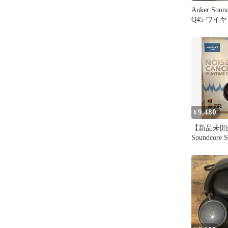
Anker Sound
Q45 ワイ
ン 本体
9,480
¥
【新品未開封
Soundcore 