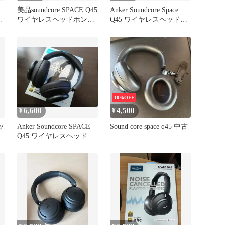
美品soundcore SPACE Q45
Anker Soundcore Space
ホ
ワイヤレスヘッドホン
Q45 ワイヤレスヘッドホ
サウンドコア
ン 本体
10%OFF
6,600
4,500
¥
¥
ッ
Anker Soundcore SPACE
Sound core space q45 中古
Q45 ワイヤレスヘッドホ
ン 本体