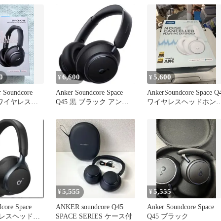
0
6,600
5,600
¥
¥
 Soundcore
Anker Soundcore Space
AnkerSoundcore Space Q
45 ワイヤレスヘ
Q45 黒 ブラック アンカ
ワイヤレスヘッドホン
ー
ハイレゾ
5,555
5,555
¥
¥
core Space
ANKER soundcore Q45
Anker Soundcore Space
ヤレスヘッドホ
SPACE SERIES ケース付
Q45 ブラック