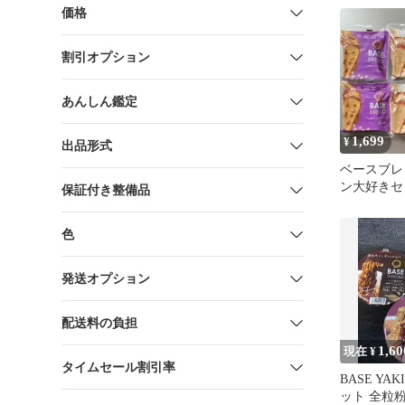
価格
割引オプション
あんしん鑑定
1,699
¥
出品形式
ベースブレ
ン大好きセ
保証付き整備品
色
発送オプション
配送料の負担
1,60
現在 ¥
タイムセール割引率
BASE YAK
ット 全粒