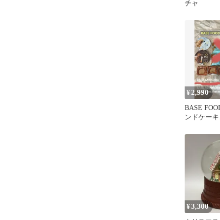
チャ
2,990
¥
BASE FO
ンドケーキ
パンケーキm
3,300
¥