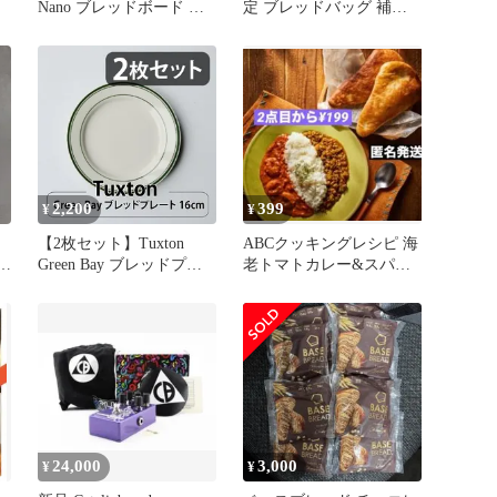
Nano ブレッドボード 実
定 ブレッドバッグ 補修
験セット
ベース
2,200
399
¥
¥
【2枚セット】Tuxton
ABCクッキングレシピ 海
s
Green Bay ブレッドプレ
老トマトカレー&スパイ
ート 16cm | タクストン
シーキーマ/ナン風ブレッ
食器 磁器 アメリカ ダイ
ド
ナー 業務用
24,000
3,000
¥
¥