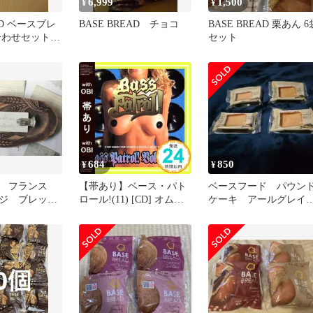
6,999
1,500
¥
¥
OD ベースブレ
BASE BREAD チョコ
BASE BREAD 栗あん 6
わせセット 7
セット
684
850
¥
¥
少 フランス
【帯あり】ベース・パト
ベースフード パウン
ジ ブレッド
ロール!(11) [CD] オムニ
ケーキ アールグレ
の穂 オーバ
バス? ドッグジラズ?
4個
C.M.B.? D.Y.C.? ホワイ
ト・ブレッド? ジョニ
ー・Z? デビー・デブ? ベ
ース・トリップ? ハー
フ・パイント? コスミッ
ク・コンスピラシー; キ
ンスイ_07