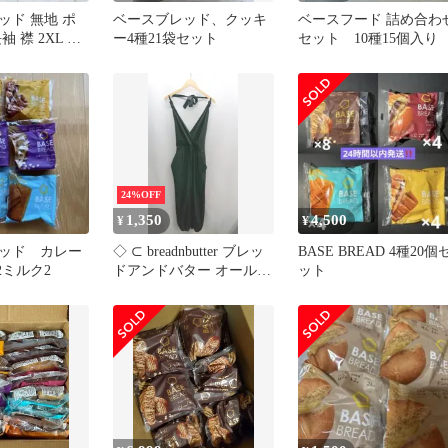
ッド 無地 ポ
ベースブレッド、クッキ
ベースフード 詰め合わ
 襟 2XL ビ
ー4種21袋セット
セット 10種15個入り
黒 綿
24%OFF
1,350
4,500
¥
¥
ッド カレー
◇ ⊂ breadnbutter ブレッ
BASE BREAD 4種20個
2ミルク2
ドアンドバター オールイ
ット
ンワン サイズ1 ブラック
系 レディース E
【1502060002271】