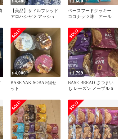
4,480
1,600
¥
¥
袋
【美品】サドルブレッド
ベースフードクッキー
アロハシャツ アッシュブ
ココナッツ味 アールグ
ルー 4XL 超特大 0265
レー味 各5個
4,000
1,799
¥
¥
ド
BASE YAKISOBA 8個セ
BASE BREAD さつまい
イ
ット
も レーズン メープル 6個
セット