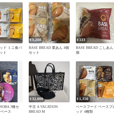
1,200
333
¥
¥
ッド ミニ食パ
BASE BREAD 栗あん 4個
BASE BREAD こしあん 
ット
セット
個
0
32,000
1,350
¥
¥
ISOBA 3種セ
中古 A VACATION
ベースフード ベースブ
粉ベース
BREAD M
ッド 4種類