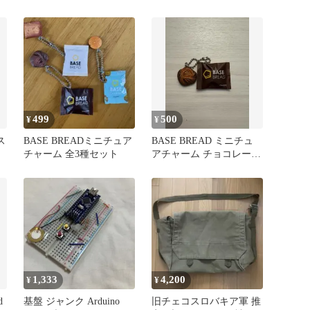
ット
499
500
¥
¥
ス
BASE BREADミニチュア
BASE BREAD ミニチュ
チャーム 全3種セット
アチャーム チョコレート
ガチャガチャ
1,333
4,200
¥
¥
d
基盤 ジャンク Arduino
旧チェコスロバキア軍 推