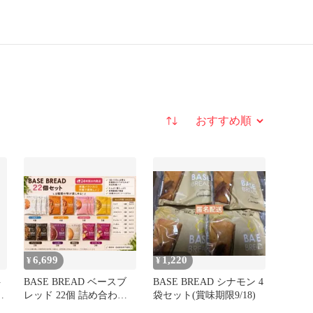
並び替え
6,699
1,220
¥
¥
ト
BASE BREAD ベースブ
BASE BREAD シナモン 4
✕
レッド 22個 詰め合わせ
袋セット(賞味期限9/18)
ダイエット