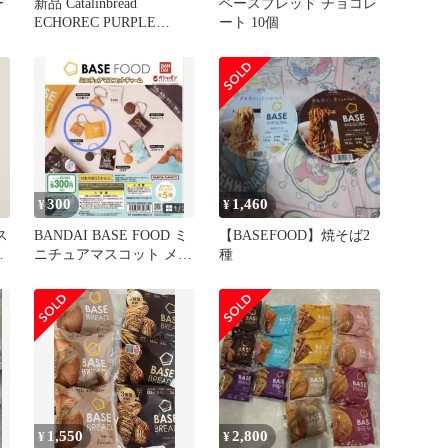
ー
新品 Catalinbread
ベースブレッド チョコレ
ECHOREC PURPLE
ート 10個
GAZE
300
1,460
¥
¥
ス
BANDAI BASE FOOD ミ
【BASEFOOD】焼そば2
赤
ニチュアマスコット メー
種
ン
プル
1,550
2,800
¥
¥