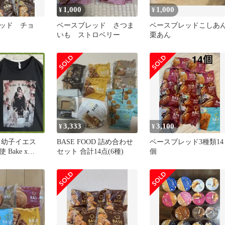
1,000
1,000
¥
¥
ッド チョ
ベースブレッド さつま
ベースブレッドこしあ
いも ストロベリー
栗あん
3,333
3,100
¥
¥
 幼子イエス
BASE FOOD 詰め合わせ
ベースブレッド3種類14
Bake x
セット 合計14点(6種)
個
ートtシャツ