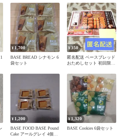
1,700
350
¥
¥
1
BASE BREAD シナモン 6
匿名配送 ベースブレッド
袋セット
おためしセット 初回限定
特別価格ハガキ付きチラ
シ
1,200
1,320
¥
¥
レ
BASE FOOD BASE Pound
BASE Cookies 6袋セット
Cake アールグレイ 4個セ