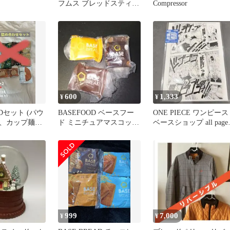
フムス ブレッドスティッ
Compressor
ク★
600
1,333
¥
¥
ODセット (パウ
BASEFOOD ベースフー
ONE PIECE ワンピース
、カップ麺、
ド ミニチュアマスコット
ベースショップ all page
ix)
チャーム 3種セット
ルフィ
999
7,000
¥
¥