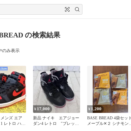
 BREAD の検索結果
中のみ表示
17,000
1,200
¥
¥
ィメンズ エア
新品 ナイキ エアジョー
BASE BREAD 4袋セッ
1 レトロ ハイ
ダン4 レトロ "ブレッド
メープル✕２ シナモン
ンブレッド"
リイマジンド" 25センチ
２