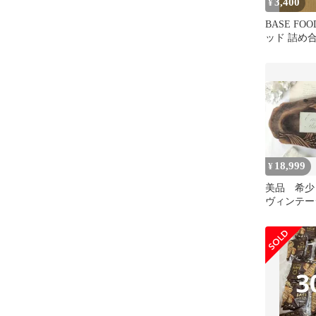
3,400
¥
BASE FO
ッド 詰め合
種 14袋
18,999
¥
美品 希
ヴィンテー
ボード 麦
ル