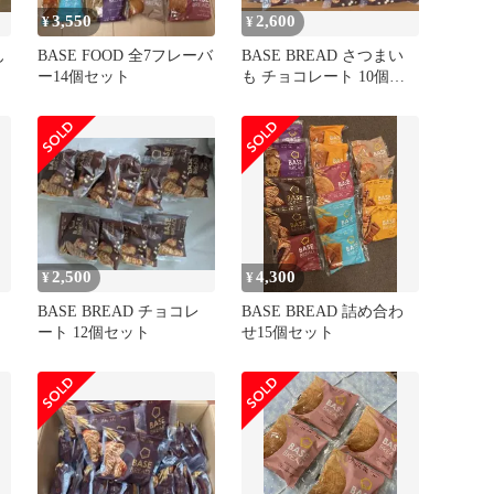
3,550
2,600
¥
¥
ん
BASE FOOD 全7フレーバ
BASE BREAD さつまい
ー14個セット
も チョコレート 10個セ
ット
2,500
4,300
¥
¥
BASE BREAD チョコレ
BASE BREAD 詰め合わ
ート 12個セット
せ15個セット