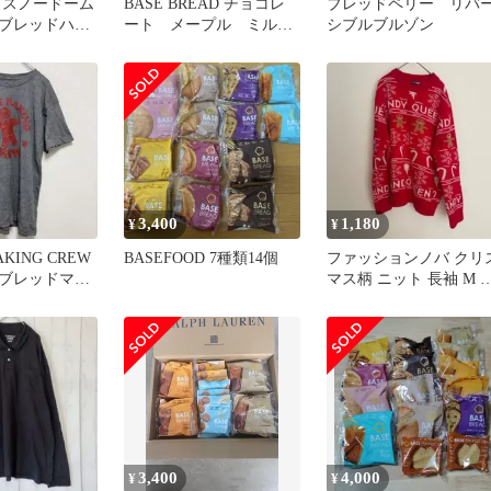
 スノードーム
BASE BREAD チョコレ
ブレッドペリー リバ
ブレッドハウ
ート メープル ミルク
シブルブルゾン
×2
3,400
1,180
¥
¥
AKING CREW
BASEFOOD 7種類14個
ファッションノバ クリ
ブレッドマン
マス柄 ニット 長袖 M 
 グレー
ジンジャーブレッドマ
3,400
4,000
¥
¥