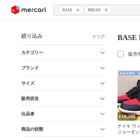
ンツにスキップ
BASE
BREAD
絞り込み
BASE
クリア
カテゴリー
販売
ブランド
サイズ
販売状況
出品者
10,200
¥
ナイキ ウ
商品の状態
ジョーダン 
OG "サテ