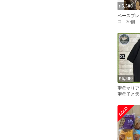
5,500
¥
ベースブレ
コ 30個
6,380
¥
聖母マリア
聖母子と天使 
Bread ア