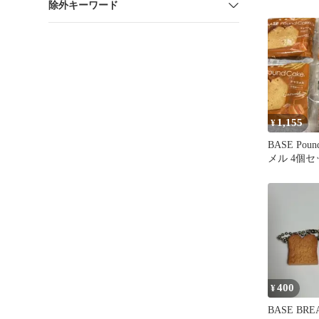
除外キーワード
1,155
¥
BASE Pou
メル 4個セ
400
¥
BASE BR