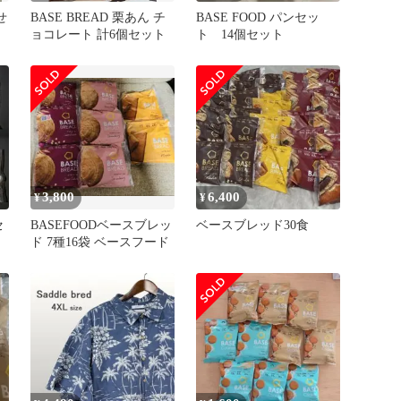
せ
BASE BREAD 栗あん チ
BASE FOOD パンセッ
ョコレート 計6個セット
ト 14個セット
3,800
6,400
¥
¥
セ
BASEFOODベースブレッ
ベースブレッド30食
ド 7種16袋 ベースフード