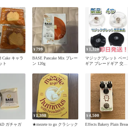
799
1,320
¥
¥
nd Cake キャラ
BASE Pancake Mix プレー
マジックブレット ベー
ット
ン 120g
ギア ブレードギア 交換
互換品 4個
1,398
4,500
¥
¥
EAD ガチャガ
★mezete to go クラシック
Effects Bakery Plain Brea