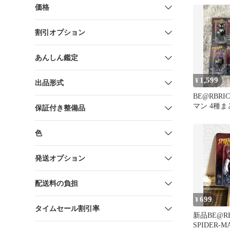
価格
割引オプション
あんしん鑑定
1,599
¥
出品形式
BE@RBR
マン 4種
保証付き整備品
色
発送オプション
配送料の負担
699
¥
タイムセール割引率
新品BE@RB
SPIDER-