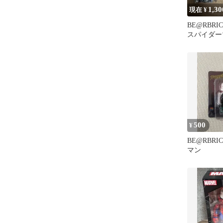
1,30
現在 ¥
BE@RBRIC
スパイダー
ト
500
¥
BE@RBR
マン