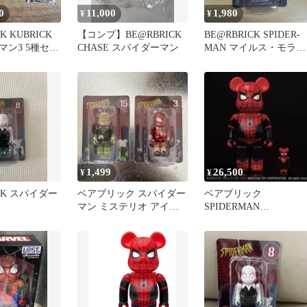
0
11,000
1,980
¥
¥
K KUBRICK
【コンプ】BE@RBRICK
BE@RBRICK SPIDER-
マン3 5種セッ
CHASE スパイダーマン
MAN マイルス・モラレ
ス
1,499
26,500
¥
¥
ICK スパイダー
ベアブリック スパイダー
ベアブリック
マン ミステリオ アイア
SPIDERMAN
ン・スパイダー 2種
UPGRADED SUIT
100%&400%