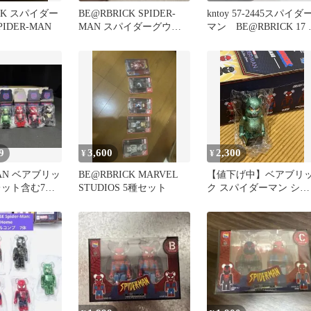
ICK スパイダー
BE@RBRICK SPIDER-
kntoy 57-2445スパイダ
IDER-MAN
MAN スパイダーグウェ
マン BE@RBRICK 17
ン
ブゴブリン
9
3,600
2,300
¥
¥
MAN ベアブリッ
BE@RBRICK MARVEL
【値下げ中】ベアブリ
レット含む7個
STUDIOS 5種セット
ク スパイダーマン シー
（レア）
クレット グリーンゴブ
ン