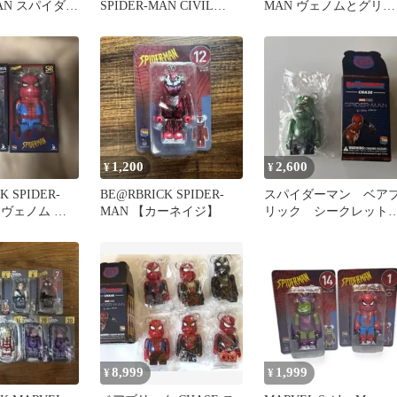
MAN スパイダー
SPIDER-MAN CIVIL
MAN ヴェノムとグリー
WAR 未開封品
ンゴブリン
1,200
2,600
¥
¥
K SPIDER-
BE@RBRICK SPIDER-
スパイダーマン ベア
% ヴェノム ス
MAN 【カーネイジ】
リック シークレッ
ン
グリーンゴブリン
8,999
1,999
¥
¥