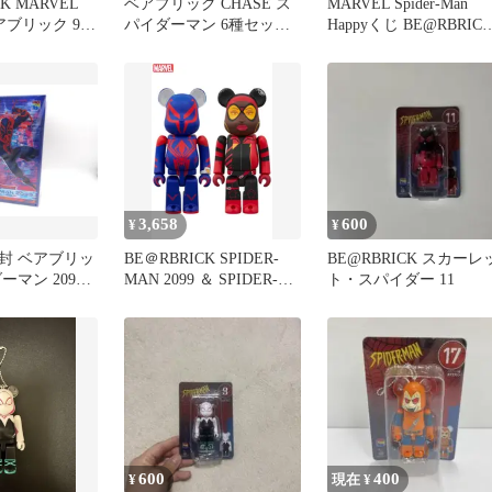
K MARVEL
ベアブリック CHASE ス
MARVEL Spider-Man
ベアブリック 9種
パイダーマン 6種セッ
Happyくじ BE@RBRIC
ト BE@RBRICK
1.スパイダーマン & 14.
リーン・ゴブリン 2点
ット
3,658
600
¥
¥
封 ベアブリッ
BE＠RBRICK SPIDER-
BE@RBRICK スカーレ
ーマン 2099
MAN 2099 ＆ SPIDER-
ト・スパイダー 11
 Medicom Toy
WOMAN 2PCS SET
 管ME114
600
400
¥
現在 ¥