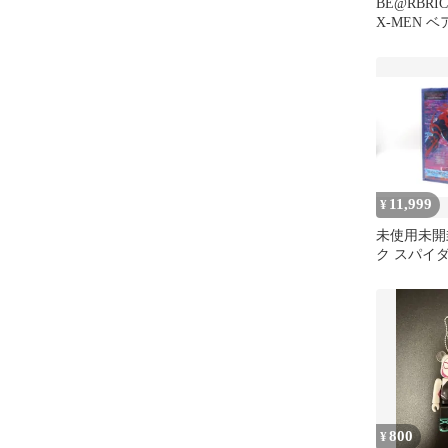
BE@RBRIC
X-MEN 
セット
11,999
¥
未使用未開
ク スパイダ
100% 400%
Spiderman
800
¥