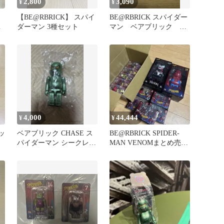
2,800
3,090
¥
¥
【BE@RBRICK】 スパイ
BE@RBRICK スパイダー
ス
ダーマン 3種セット
マン ベアブリック シ
ークレット グリーンゴ
ブリン
4,000
44,444
¥
¥
ッ
ベアブリック CHASE ス
BE@RBRICK SPIDER-
パイダーマン シークレッ
MAN VENOMまとめ売り
ト 箱なし グリーンゴブ
1->20
リン