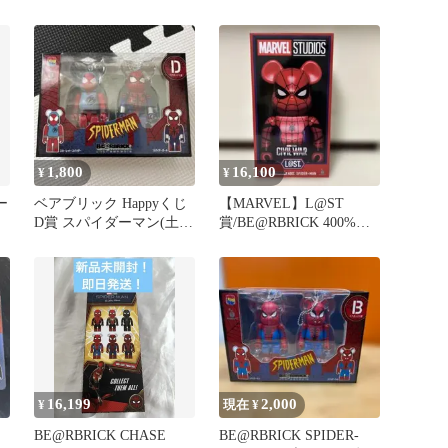
ック
1,800
16,100
¥
¥
ー
ベアブリック Happyくじ
【MARVEL】L@ST
D賞 スパイダーマン(土日
賞/BE@RBRICK 400%
限定値下げ！)
Spider-Man
16,199
2,000
¥
現在 ¥
BE@RBRICK CHASE
BE@RBRICK SPIDER-