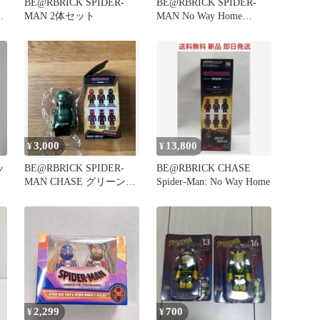
BE@RBRICK SPIDER-
BE@RBRICK SPIDER-
K
MAN 2体セット
MAN No Way Home
グ
CHASE
セ
3,000
13,800
¥
¥
ッ
BE@RBRICK SPIDER-
BE@RBRICK CHASE
MAN CHASE グリーンゴ
Spider-Man: No Way Home
ブリン
2,299
700
¥
¥