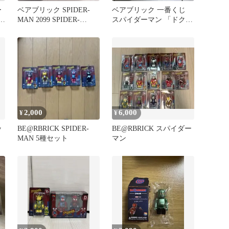
ー
ベアブリック SPIDER-
ベアブリック 一番くじ
 ホ
MAN 2099 SPIDER-
スパイダーマン 「ドクタ
WOMAN
ー・オクトパス」「エレ
クトロ」
2,000
6,000
¥
¥
ッ
BE@RBRICK SPIDER-
BE@RBRICK スパイダー
MAN 5種セット
マン
リ