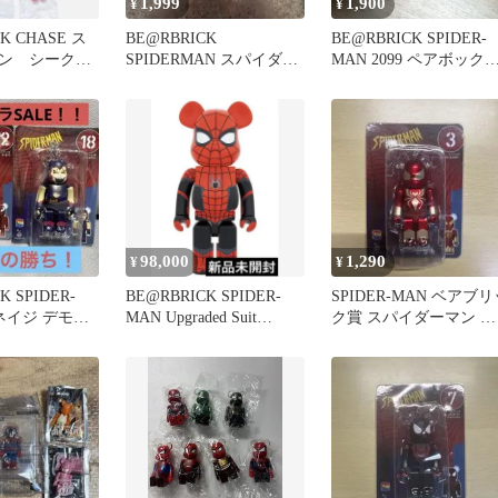
1,999
1,900
¥
¥
K CHASE ス
BE@RBRICK
BE@RBRICK SPIDER-
ン シークレ
SPIDERMAN スパイダー
MAN 2099 ペアボック
フル コンプ
マン ベアブリック くじ
賞
B賞
98,000
1,290
¥
¥
K SPIDER-
BE@RBRICK SPIDER-
SPIDER-MAN ベアブリ
ネイジ デモゴ
MAN Upgraded Suit
ク賞 スパイダーマン キ
1000%
ーホルダー