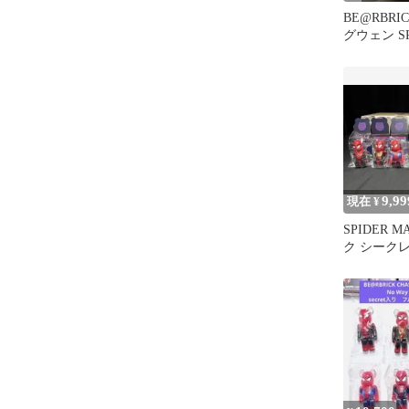
BE@RBR
グウェン SP
9,99
現在 ¥
SPIDER 
ク シーク
フルセット