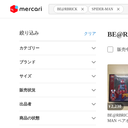
ンツにスキップ
BE@RBRICK
SPIDER-MAN
絞り込み
BE@R
クリア
カテゴリー
販売
ブランド
サイズ
販売状況
出品者
2,230
¥
BE@RBRIC
商品の状態
MAN ペ