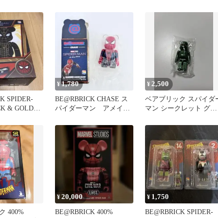
ィギュア激安
ーテッドスーツ
1,780
2,500
¥
¥
K SPIDER-
BE@RBRICK CHASE ス
ベアブリック スパイダ
K & GOLD
パイダーマン アメイジ
マン シークレット グリ
ングスパイダーマン
ーンゴブリン
20,000
1,750
¥
¥
 400%
BE@RBRICK 400%
BE@RBRICK SPIDER-