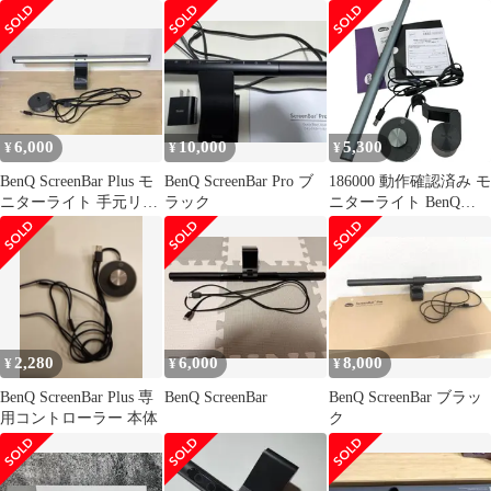
クリーンバー
6,000
10,000
5,300
¥
¥
¥
BenQ ScreenBar Plus モ
BenQ ScreenBar Pro ブ
186000 動作確認済み モ
ニターライト 手元リモ
ラック
ニターライト BenQ
コン付
ScreenBar Plus
2,280
6,000
8,000
¥
¥
¥
BenQ ScreenBar Plus 専
BenQ ScreenBar
BenQ ScreenBar ブラッ
用コントローラー 本体
ク