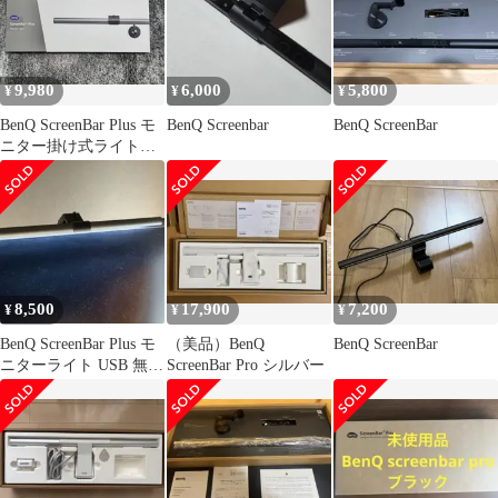
9,980
6,000
5,800
¥
¥
¥
BenQ ScreenBar Plus モ
BenQ Screenbar
BenQ ScreenBar
ニター掛け式ライトス
クリーンバー
8,500
17,900
7,200
¥
¥
¥
BenQ ScreenBar Plus モ
（美品）BenQ
BenQ ScreenBar
ニターライト USB 無段
ScreenBar Pro シルバー
調光 廃盤