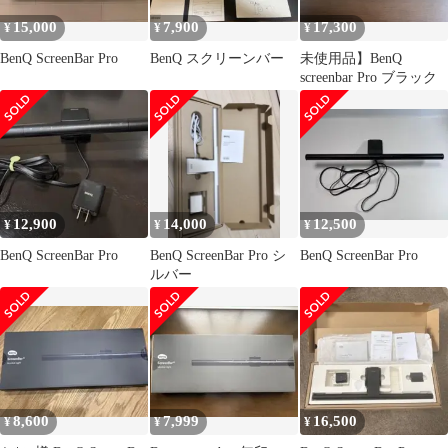
15,000
7,900
17,300
¥
¥
¥
BenQ ScreenBar Pro
BenQ スクリーンバー
未使用品】BenQ
screenbar Pro ブラック
12,900
14,000
12,500
¥
¥
¥
BenQ ScreenBar Pro
BenQ ScreenBar Pro シ
BenQ ScreenBar Pro
ルバー
8,600
7,999
16,500
¥
¥
¥