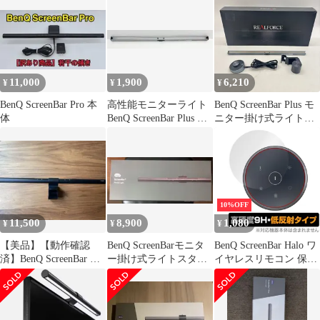
11,000
1,900
6,210
¥
¥
¥
BenQ ScreenBar Pro 本
高性能モニターライト
BenQ ScreenBar Plus モ
体
BenQ ScreenBar Plus ラ
ニター掛け式ライトス
イト本体のみ
クリーンバー プラス [
デスクライト monitor
lamp]【HNo.5950】
10%OFF
11,500
8,900
1,080
¥
¥
¥
【美品】【動作確認
BenQ ScreenBarモニタ
BenQ ScreenBar Halo ワ
済】BenQ ScreenBar ス
ー掛け式ライトスタン
イヤレスリモコン 保護
クリーンバー LED
ダードモデル
フィルム OverLay 9H
Plus ベンキュー 9H 高
硬度 反射防止