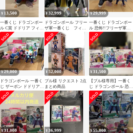
13,500
32,999
29,999
¥
¥
¥
一番くじ ドラゴンボー
ドラゴンボール フリー
一番くじ ドラゴンボー
ル C賞 ドドリア フィギ
ザ軍一番くじ フィギ
ル 恐怖!!フリーザ軍
ュア
ュア
MASTERLISE 2体セッ
ト
29,000
52,000
31,500
¥
¥
¥
ドラゴンボール 一番く
ブル様 リクエスト 2点
【ブル様専用】一番く
じ ザーボン ドドリア
まとめ商品
じ ドラゴンボール 恐
Ｃ賞 Ｂ賞
怖！フリーザ軍 フィ
ギュア３点
31,000
36,999
55,000
¥
¥
¥