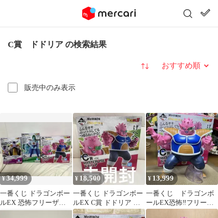
C賞 ドドリア の検索結果
並び替え
販売中のみ表示
34,999
18,500
13,999
¥
¥
¥
一番くじ ドラゴンボー
一番くじ ドラゴンボー
一番くじ ドラゴンボ
ルEX 恐怖フリーザ軍
ルEX C賞 ドドリア フ
ールEX恐怖‼︎フリーザ
フリーザ ザーボン
ィギュア
軍 C賞 ドドリア