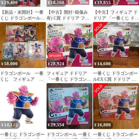
29,400
18,160
19,855
¥
¥
¥
【新品・未開封】一番
【中古】開封･箱傷み
【中古】フィギュア ド
くじ ドラゴンボール
有) C賞 ドドリア フィ
ドリア 「一番くじ ドラ
EX 恐怖！ フリーザ軍
ギュア MASTERLISE
ゴンボール EX 恐怖!!
フィギュア
一番くじ ドラゴンボー
フリーザ軍」
ル EX 恐怖!!フリーザ
MASTERLISE C賞 フィ
軍[66]
ギュア
10%OFF
58,000
28,924
14,600
¥
¥
¥
ドラゴンボール 一番
フィギュア ドドリア
一番くじ ドラゴンボー
くじ フィギュア ５
「一番くじ ドラゴンボ
ルEX C賞 ドドリア フ
点セット
ール EX 恐怖!!フリー
ィギュア
ザ軍」 MASTERLISE C
賞 フィギュア【10日以
内発送】
14,125
29,554
16,800
¥
¥
¥
一番くじ ドラゴンボー
ドラゴンボール 一番く
一番くじ ドラゴンボー