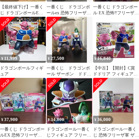
【最終値下げ】一番く
一番くじ ドラゴンボ
一番くじ ドラゴンボー
じ ドラゴンボールEX
ールex 恐怖フリーザ軍
ル EX 恐怖‼フリーザ軍
ザーボン ドドリア
ザーボン ドドリア
フィギュアセット
11,999
27,500
16,840
¥
¥
¥
ドラゴンボールフィギ
一番くじ ドラゴンボ
【中古】【開封】C賞
ュア
ール ザーボン ドドリ
ドドリア フィギュア
ア 国内正規品
MASTERLISE ｢一番く
じ ドラゴンボール EX
恐怖!!フリーザ軍｣[95]
37,900
34,800
36,000
¥
¥
¥
一番くじ ドラゴンボー
ドラゴンボール一番く
ドラゴンボール一番く
ルEX 恐怖フリーザ軍
じフィギュア フリーザ
じ 恐怖フリーザ軍 ザー