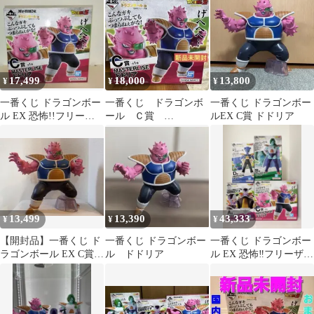
ドドリア
17,499
18,000
13,800
¥
¥
¥
一番くじ ドラゴンボー
一番くじ ドラゴンボ
一番くじ ドラゴンボー
ル EX 恐怖!!フリーザ
ール Ｃ賞
ルEX C賞 ドドリア
軍 C賞 ドドリア
MASTERLISE ドドリア
❗️
13,499
13,390
43,333
¥
¥
¥
【開封品】一番くじ ド
一番くじ ドラゴンボー
一番くじ ドラゴンボー
ラゴンボール EX C賞
ル ドドリア
ル EX 恐怖‼フリーザ軍
ドドリア フィギュア
A賞 B賞 C賞 D賞 4種