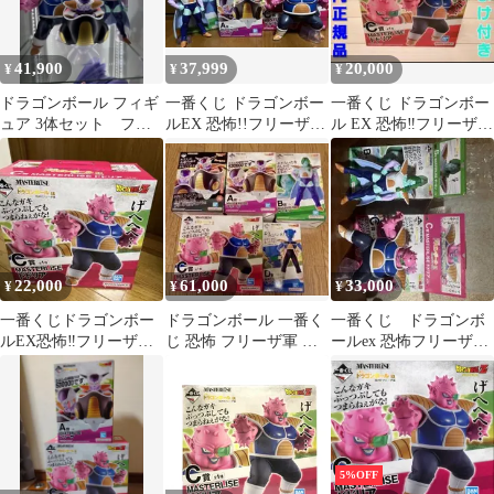
41,900
37,999
20,000
¥
¥
¥
ドラゴンボール フィギ
一番くじ ドラゴンボー
一番くじ ドラゴンボー
ュア 3体セット フリ
ルEX 恐怖!!フリーザ軍
ル EX 恐怖‼フリーザ
ーザ ザーボン ドド
フィギュア3種
軍 ドドリア + おまけ
リア 一番くじ
付き
22,000
61,000
33,000
¥
¥
¥
一番くじドラゴンボー
ドラゴンボール 一番く
一番くじ ドラゴンボ
ルEX恐怖‼フリーザ軍
じ 恐怖 フリーザ軍 ザ
ールex 恐怖フリーザ軍
C賞 MASTERLISE ドド
ーボン ドドリア キュイ
ザーボン ドドリア
リア
フリーザ
5%OFF