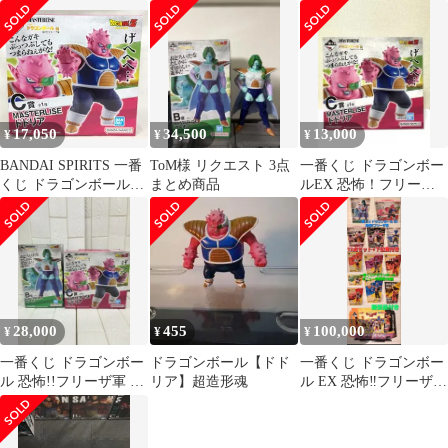
フリーザ ザーボン
ザーボン ドドリア 3体
ボン ドドリア フィギュ
ドドリア
セット
ア2体セット
17,050
34,500
13,000
¥
¥
¥
BANDAI SPIRITS 一番
ToM様 リクエスト 3点
一番くじ ドラゴンボー
くじ ドラゴンボール
まとめ商品
ルEX 恐怖！フリーザ
EX 恐怖!!フリーザ軍 C
軍 C賞 ドドリア
賞 ドドリア
MASTERLISE ドラゴ
ンボールZ
28,000
455
100,000
¥
¥
¥
一番くじ ドラゴンボー
ドラゴンボール【ドド
一番くじ ドラゴンボー
ル 恐怖!!フリーザ軍 ザ
リア】超造形魂
ル EX 恐怖‼フリーザ
ーボン ドドリア セ
軍 + ギニュー特戦
ット
隊‼来襲セット