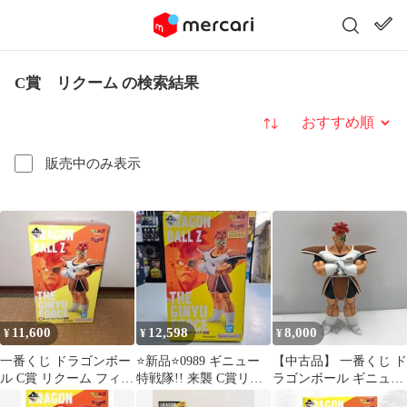
C賞 リクーム の検索結果
並び替え
販売中のみ表示
11,600
12,598
8,000
¥
¥
¥
一番くじ ドラゴンボー
⭐新品⭐0989 ギニュー
【中古品】 一番くじ ド
ル C賞 リクーム フィギ
特戦隊!! 来襲 C賞リク
ラゴンボール ギニュー
ュア
ーム
特戦隊！！来襲 C賞 リ