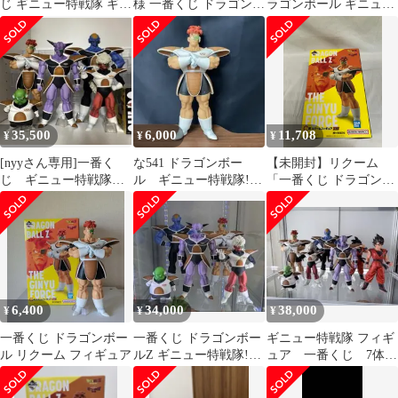
じ ギニュー特戦隊 ギニ
様 一番くじ ドラゴンボ
ラゴンボール ギニュー
ューリクーム
ールZ ギニュー特戦隊
特戦隊 C賞 リクーム
来襲 C
35,500
6,000
11,708
¥
¥
¥
[nyyさん専用]一番く
な541 ドラゴンボー
【未開封】リクーム
じ ギニュー特戦隊 5
ル ギニュー特戦隊!!
「一番くじ ドラゴンボ
体セット
来襲 一番くじ C賞 リク
ール ギニュー特戦隊!!
ーム
来襲」 MASTERLISE C
賞 フィギュア
6,400
34,000
38,000
¥
¥
¥
一番くじ ドラゴンボー
一番くじ ドラゴンボー
ギニュー特戦隊 フィギ
ル リクーム フィギュア
ルZ ギニュー特戦隊!!
ュア 一番くじ 7体
来襲 5体セット
開封品