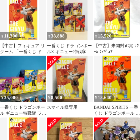
クーム フィギュア 本
体・台座のみ 【050-
260730-ti-01-tagh】
11,300
38,888
15,520
¥
¥
¥
【中古】フィギュア リ
一番くじ ドラゴンボー
【中古】未開封)C賞 ﾘｸ
クーム 「一番くじ ドラ
ルZ ギニュー特戦隊 フ
ｰﾑ ﾌｨｷﾞｭｱ
ゴンボール ギニュー特
ィギュア 5種セット
MASTERLISE ｢一番く
戦隊!!来襲」
じ ﾄﾞﾗｺﾞﾝﾎﾞｰﾙ ｷﾞﾆｭ-特
MASTERLISE C賞 フィ
戦隊!!来襲｣[79]
ギュア
35,000
8,500
13,640
¥
¥
¥
一番くじ ドラゴンボー
スマイル様専用
BANDAI SPIRITS 一番
ル ギニュー特戦隊 フィ
くじ ドラゴンボール ギ
ギュア ギニュー リク
ニュー特戦隊!!来襲 C
ーム バータ
賞 リクームフィギュア