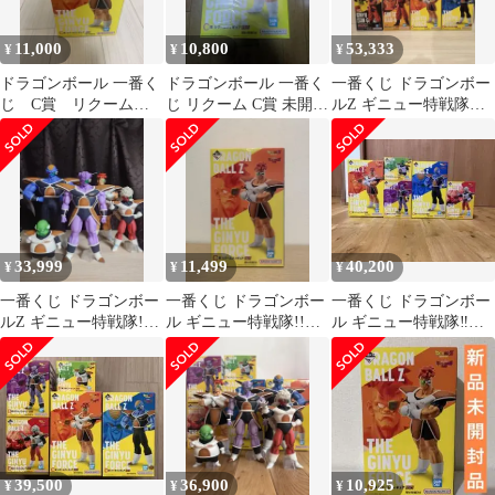
11,000
10,800
53,333
¥
¥
¥
ドラゴンボール 一番く
ドラゴンボール 一番く
一番くじ ドラゴンボー
じ C賞 リクーム
じ リクーム C賞 未開封
ルZ ギニュー特戦隊
フィギュア ギニュー
品 ギニュー特戦隊
フィギュア コンプセ
特戦隊
ット おまけ付き
33,999
11,499
40,200
¥
¥
¥
一番くじ ドラゴンボー
一番くじ ドラゴンボー
一番くじ ドラゴンボー
ルZ ギニュー特戦隊!!
ル ギニュー特戦隊!!来
ル ギニュー特戦隊‼︎来
来襲 5体セット
襲 C賞 リクーム フィギ
襲 MASTERLISE フィ
ュア
ギュア
39,500
36,900
10,925
¥
¥
¥