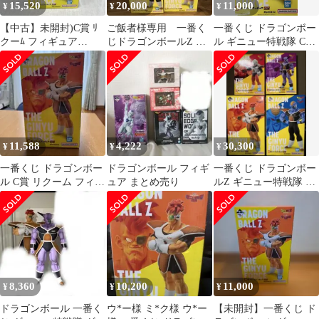
15,520
20,000
11,000
¥
¥
¥
【中古】未開封)C賞 ﾘ
ご飯者様専用 一番く
一番くじ ドラゴンボー
クーﾑ フィギュア
じドラゴンボールZ ギ
ル ギニュー特戦隊 C賞
MASTERLISE ｢一番く
ニュー特戦隊
リクーム MASTERLISE
じ ﾄﾞﾗｺﾞﾝﾎﾞーﾙ ギﾆｭー
特戦隊!!来襲｣[91]
11,588
4,222
30,300
¥
¥
¥
一番くじ ドラゴンボー
ドラゴンボール フィギ
一番くじ ドラゴンボー
ル C賞 リクーム フィギ
ュア まとめ売り
ルZ ギニュー特戦隊 フ
ュア・値下げ品
ィギュア4種セット
8,360
10,200
11,000
¥
¥
¥
ドラゴンボール 一番く
ウ*ー様 ミ*ク様 ウ*ー
【未開封】一番くじ ド