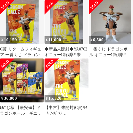
体セット 一番くじ
ーザ フィギュア セット
10,159
11,000
6,500
¥
¥
¥
C賞 リクームフィギュ
◆新品未開封◆YA0762
一番くじ ドラゴンボー
ア 一番くじ ドラゴンボ
ギニュー特戦隊!!来襲
ル ギニュー特戦隊‼来
ール ギニュー特戦隊‼
C賞 リクーム
襲 C賞 リクーム フィギ
来襲
ュア
36,000
15,520
¥
¥
ゆ*じ様 【最安値】ド
【中古】未開封)C賞 ﾘｸ
ラゴンボール ギニュ
ｰﾑ ﾌｨｷﾞｭｱ
ー特戦隊!!来襲
MASTERLISE ｢一番く
MASTERLISE
じ ﾄﾞﾗｺﾞﾝﾎﾞｰﾙ ｷﾞﾆｭ-特
戦隊!!来襲｣[79]