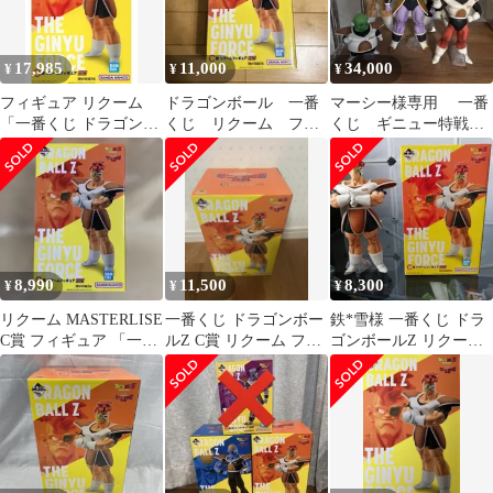
17,985
11,000
34,000
¥
¥
¥
フィギュア リクーム
ドラゴンボール 一番
マーシー様専用 一番
「一番くじ ドラゴンボ
くじ リクーム フィ
くじ ギニュー特戦
ール ギニュー特戦隊!!
ギュア
隊 5体セット
来襲」 MASTERLISE C
賞 フィギュア【14日以
内発送】
8,990
11,500
8,300
¥
¥
¥
リクーム MASTERLISE
一番くじ ドラゴンボー
鉄*雪様 一番くじ ドラ
C賞 フィギュア 「一番
ルZ C賞 リクーム フィ
ゴンボールZ リクーム
くじ ドラゴンボール」
ギュア
フィギュア C賞