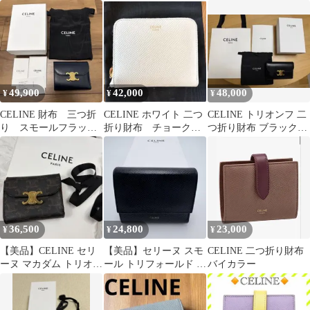
レザー ゴールド金具 ペ
ンフ 財布
ンフ ライトブルー 三
ブル
つ折り財布
49,900
42,000
48,000
¥
¥
¥
CELINE 財布 三つ折
CELINE ホワイト 二つ
CELINE トリオンフ 二
り スモールフラップ
折り財布 チョーク
つ折り財布 ブラック
ウォレット トリオンフ
スモールジップウォレ
レシート掲載有
ネイビー
ット
36,500
24,800
23,000
¥
¥
¥
【美品】CELINE セリ
【美品】セリーヌ スモ
CELINE 二つ折り財布
ーヌ マカダム トリオン
ール トリフォールド ウ
バイカラー
フ 三つ折り財布 ブラウ
ォレット 三つ折り財布
ン
ブラック