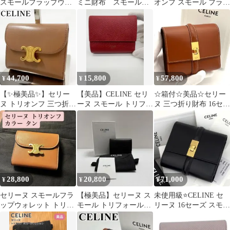
スモールフラップウォ
ミニ財布 スモールス
オンフ スモール フラッ
レット
トラップウォレット
プ ウォレット ブラウン
カーフレザー
44,700
15,800
57,800
¥
¥
¥
【✨極美品✨】セリー
【美品】CELINE セリ
☆箱付☆美品☆セリー
ヌ トリオンフ 三つ折り
ーヌ スモール トリフォ
ヌ 三つ折り財布 16セー
財布 カーフスキン ブラ
ールドウォレット 三つ
ズ スモールウォレット
ウン
折り財布
ブラウン
28,800
20,800
71,000
¥
¥
¥
セリーヌ スモールフラ
【極美品】セリーヌ ス
未使用級⭐️CELINE セ
ップウォレット トリオ
モール トリフォールド
リーヌ 16セーズ スモー
ンフ
ウォレット ブラック
ルウォレット 財布 レザ
ー