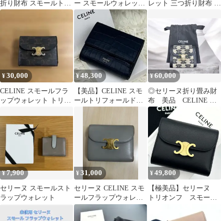
折り財布 スモールトリ
ー スモールウォレット
レット 三つ折り財布 セ
フォールドウォレット
折り財布 8989
ーズ 16 レザー 黄色 現
イエロー
行
30,000
48,300
60,000
¥
¥
¥
CELINE スモールフラ
【美品】CELINE スモ
◎セリーヌ折り畳み財
ップウォレット トリン
ールトリフォールドウ
布 美品 CELINE 財
オフ
ォレット 財布 クロコ型
布 ブランド
押し
7,900
31,000
49,800
¥
¥
¥
セリーヌ スモールスト
セリーヌ CELINE スモ
【極美品】セリーヌ
ラップウォレット
ールフラップウォレッ
トリオンフ スモール
ト シャイニーカーフ
フラップウォレット 折
スキン
財布 黒