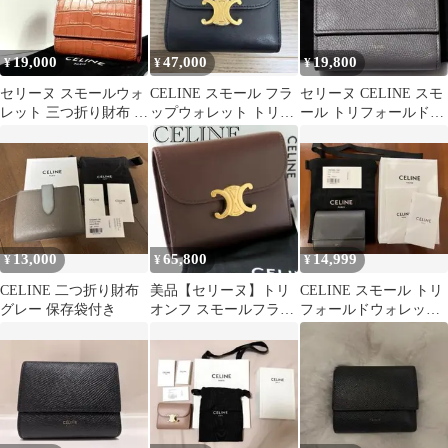
19,000
47,000
19,800
¥
¥
¥
セリーヌ スモールウォ
CELINE スモール フラ
セリーヌ CELINE スモ
レット 三つ折り財布 ク
ップウォレット トリオ
ール トリフォールドウ
ロコ型押し 刻印 オレン
ンフ 財布 セリーヌ
ォレット 三つ折り財布
ジ 橙
13,000
65,800
14,999
¥
¥
¥
CELINE 二つ折り財布
美品【セリーヌ】トリ
CELINE スモール トリ
グレー 保存袋付き
オンフ スモールフラッ
フォールドウォレット
プウォレット レザー ブ
グレー
ラウン