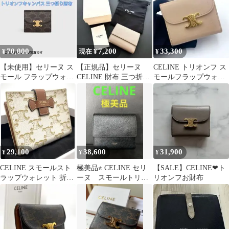
70,000
7,200
33,300
¥
現在 ¥
¥
【未使用】セリーヌ ス
【正規品】セリーヌ
CELINE トリオンフ ス
モール フラップウォレ
CELINE 財布 三つ折り
モールフラップウォレ
ット トリオンフキャン
スモールトリフォール
ット 三つ折り財布 ベー
バス
ド ペブル
ジュ
29,100
38,600
31,900
¥
¥
¥
CELINE スモールスト
極美品⭐︎ CELINE セリ
【SALE】CELINE❤︎ト
ラップウォレット 折り
ーヌ スモールトリフ
リオンフお財布
たたみ財布
ォールドウォレット
三つ折り財布