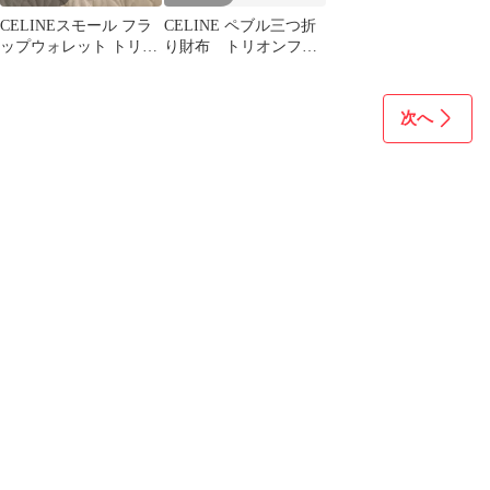
CELINEスモール フラ
CELINE ペブル三つ折
ップウォレット トリオ
り財布 トリオンフ
ンフ / シャイニーカー
セリーヌ ミニ財布
フスキン
次へ