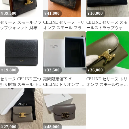
39,580
41,800
16,000
¥
¥
¥
セリーヌ スモールフラ
CELINE セリーヌ トリ
CELINE セリーヌ スモ
ップウォレット 財布 ト
オンフ スモール フラッ
ールストラップウォレ
リオンフ 総柄 三つ折り
プウォレット 三つ折り
ット ブラック 二つ折り
金具
財布
財布
19,800
33,500
36,000
¥
¥
¥
セリーヌ CELINE 三つ
期間限定値下げ
CELINE セリーヌ トリ
折り財布 スモール トリ
CELINE トリオンフ ス
オンフ スモールウォレ
フォールド ウォレット
モールウォレットシャ
ット 三つ折り財布
イニーカーフスキン
27,000
48,000
¥
¥