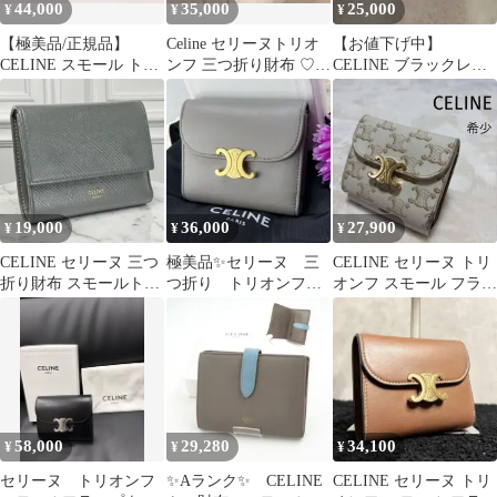
44,000
35,000
25,000
¥
¥
¥
【極美品/正規品】
Celine セリーヌトリオ
【お値下げ中】
CELINE スモール トリ
ンフ 三つ折り財布 ♡ピ
CELINE ブラックレザ
フォールド ウォレット
ンク♡
ー 三つ折り財布
19,000
36,000
27,900
¥
¥
¥
CELINE セリーヌ 三つ
極美品✨セリーヌ 三
CELINE セリーヌ トリ
折り財布 スモールトリ
つ折り トリオンフ
オンフ スモール フラッ
フォールド グレー コン
スモールウォレット
プウォレット 財布 三つ
パクト
レザー
折り
58,000
29,280
34,100
¥
¥
¥
セリーヌ トリオンフ
✨Aランク✨ CELINE
CELINE セリーヌ トリ