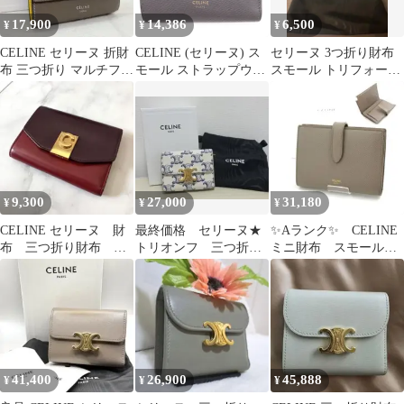
17,900
14,386
6,500
¥
¥
¥
CELINE セリーヌ 折財
CELINE (セリーヌ) ス
セリーヌ 3つ折り財布
布 三つ折り マルチファ
モール ストラップウォ
スモール トリフォール
ンクション バイカラー
レット 2つ折り財布 レ
ドウォレット レザー
美品
ディース グレー
9,300
27,000
31,180
¥
¥
¥
CELINE セリーヌ 財
最終価格 セリーヌ★
✨Aランク✨ CELINE
布 三つ折り財布 箱
トリオンフ 三つ折り
ミニ財布 スモールス
あり
財布 アイボリー×ネイ
トラップウォレット
ビー
カーフレザー
41,400
26,900
45,888
¥
¥
¥