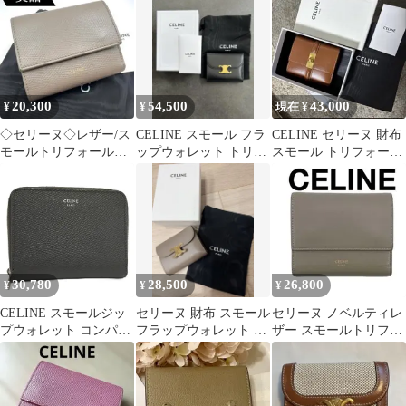
レット
ォレット/グレー
ラウン 財布
20,300
54,500
43,000
¥
¥
現在 ¥
◇セリーヌ◇レザー/ス
CELINE スモール フラ
CELINE セリーヌ 財布
モールトリフォールド/
ップウォレット トリオ
スモール トリフォール
コンパクトウォレット/
ンフ ブラック 黒
ドウォレット16(
三つ折り財布
30,780
28,500
26,800
¥
¥
¥
CELINE スモールジッ
セリーヌ 財布 スモール
セリーヌ ノベルティレ
プウォレット コンパク
フラップウォレット ト
ザー スモールトリフォ
トウォレット レザー ダ
リオンフ グレー
ールド コンパクトウォ
ークグレー
レット 3折り