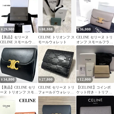
財布
29,900
88,888
36,000
¥
¥
¥
【美品】セリーヌ
CELINE トリオンフ ス
CELINE セリーヌ トリ
CELINE スモールウォ
モールウォレット
オンフ スモールフラッ
レット グレー 三つ折り
プウォレット ペブル 財
財布
布
34,800
27,800
12,000
¥
¥
¥
【美品】CELINE セリ
CELINE セリーヌ トリ
【CELINE】コインポ
ーヌ トリオンフ スモー
フォールドウォレット
ケット付き・トリフォ
ル 三つ折り 財布 ブラ
エンボス 三つ折り財布
ールドウォレット
ック
レザー