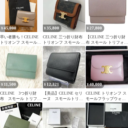
45,000
35,800
27,800
¥
¥
¥
早い者勝ち！CELINE
CELINE 三つ折り財布
【CELINE 三つ折り財
トリオンフ スモールウ
トリオンフ スモール ゴ
布 スモール トリフォー
ォレット
ールド金具 PVC レザー
ルド ウォレット グレー
ジュ】
11,500
12,321
40,000
¥
¥
¥
CELINE 3つ折り財
【美品】CELINE セリ
CELINE トリオンフ ス
布 スモール トリフォ
ーヌ スモールトリフ
モールフラップウォレ
ールドウォレット グ
ォールド コンパクトウ
ット ピンク
リーン
ォレット 黒