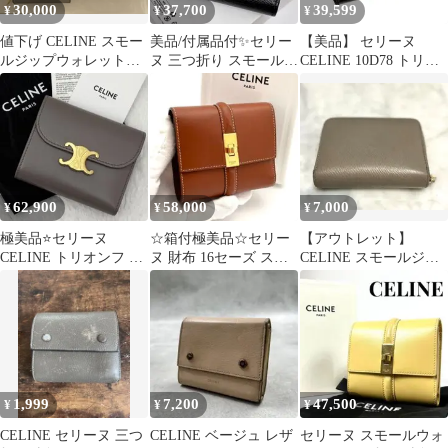
30,000
37,700
39,599
¥
¥
¥
値下げ CELINE スモー
美品/付属品付✨セリー
【美品】 セリーヌ
ルジップウォレットエ
ヌ 三つ折り スモールト
CELINE 10D78 トリオ
ッセンシャル ペブル
リフォールドウォレッ
ンフキャンバス 三つ折
ト レザー 黒
り財布
62,900
58,000
7,000
¥
¥
¥
極美品⭐️セリーヌ
☆箱付極美品☆セリー
【アウトレット】
CELINE トリオンフ ス
ヌ 財布 16セーズ スモ
CELINE スモールジッ
モールウォレット 三つ
ールトリフォールドウ
プウォレット
折り財布
ォレット 茶
1,999
7,200
47,500
¥
¥
¥
CELINE セリーヌ 三つ
CELINE ベージュ レザ
セリーヌ スモールウォ