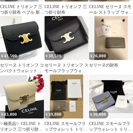
CELINE トリオンフ 三
CELINE トリオンフ 三
CELINE セリーヌ スモ
つ折り財布 ペブル 新品
つ折り財布
ール ストラップ ウォレ
未使用
ット 二つ折り財布
43,500
38,500
26,000
¥
¥
¥
セリーヌ トリオンフ コ
セリーヌ トリオンフ ス
セリーヌの財布
ンパクトウォレット 三
モールフラップウォレ
つ折り レザー ブラック
ット 三つ折り財布
C437
43,800
39,800
30,000
¥
¥
¥
✨極美品✨ CELINE ト
CELINE スモールフラ
CELINE スモールフラ
リオンフ 三つ折り財布
ップウォレット トリオ
ップウォレット トリオ