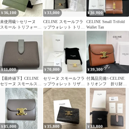
36,100
33,000
36,000
¥
¥
¥
未使用級✨セリーヌ
CELINE スモールフラ
CELINE Small Trifold
スモール トリフォール
ップウォレット トリオ
Wallet Tan
ドウォレット グリー
ンフ
ン コンパクト
11,000
70,000
39,300
¥
¥
¥
【最終値下】CELINE
セリーヌ スモールフラ
付属品完備✨CELINE
セリーヌ スモールスト
ップウォレット リザー
トリオンフ 折り財
ラップウォレット二つ
ド トリオンフ 財布
布 シャイニーカーフ
折り財布
スキン
85,000
35,800
33,800
¥
¥
¥