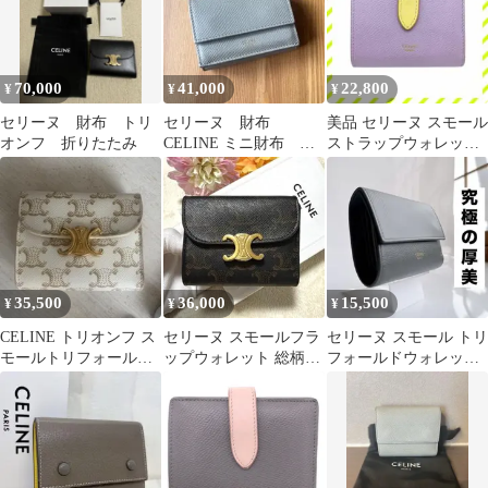
70,000
41,000
22,800
¥
¥
¥
セリーヌ 財布 トリ
セリーヌ 財布
美品 セリーヌ スモール
オンフ 折りたたみ
CELINE ミニ財布 三
ストラップウォレット
つ折り ブランド
折り財布 レザー 紫 パ
ープル 黄
35,500
36,000
15,500
¥
¥
¥
CELINE トリオンフ ス
セリーヌ スモールフラ
セリーヌ スモール トリ
モールトリフォールド
ップウォレット 総柄
フォールドウォレット
ウォレット
トリオンフ コンパクト
コンパクト 三つ折り財
ミニ財布
布 グレー