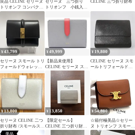
良品 CELINE セリーヌ
セリーヌ 三つ折り
CELINE 三つ折り財布
トリオンフ コンパクト
トリオンフ 小銭入
フラップウォレット ス
れ コインケース ゴ
モール
ールド金具 レザー
43,799
49,999
19,800
¥
¥
¥
セリーヌ スモール トリ
【新品未使用】
CELINE セリーヌ スモ
フォールドウォレット
CELINE セリーヌ スモ
ールトリフォールドウ
16 セーズ 黒 美品 財
ールストラップウォレ
ォレット ブラック
布
ット ミニ財布
13,800
13,850
54,800
¥
¥
¥
セリーヌ CELINE 二つ
【限定セール】
☆箱付極美品☆セリー
折り財布 /スモールスト
CELINE 三つ折り財布/
ヌ トリオンフ スモール
ラップコンパクトウォ
スモールコンパクトウ
フラップウォレット ブ