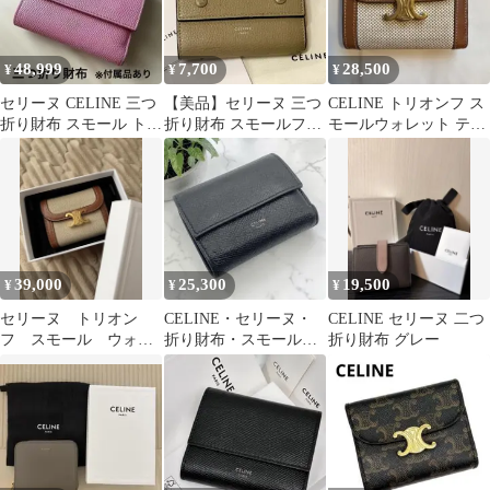
48,999
7,700
28,500
¥
¥
¥
セリーヌ CELINE 三つ
【美品】セリーヌ 三つ
CELINE トリオンフ ス
折り財布 スモール トリ
折り財布 スモールフォ
モールウォレット テキ
フォールドウォレット
ールデッド バイカラー
スタイル＆カーフスキ
ピンク
ベージュ 赤
ン
39,000
25,300
19,500
¥
¥
¥
セリーヌ トリオン
CELINE・セリーヌ・
CELINE セリーヌ 二つ
フ スモール ウォレ
折り財布・スモール・
折り財布 グレー
ット 3つ折り財布 キ
トリフォールドウォレ
ャンバス×レザー
ット・黒