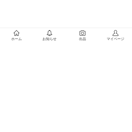
メルカリについて
ホーム
お知らせ
出品
マイページ
会社概要（運営会社）
採用情報
プレスリリース
公式ブログ
プレスキット
メルカリUS
メルカリShops
m department（エムデパ）
ヘルプ
ヘルプセンター（ガイド・お問い合わせ）
メルカリShopsでショップを開設する
メルカリShops ショップ管理画面にログイン
メルカリShops出店者向けガイド
お問い合わせ一覧