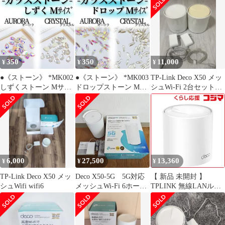
350
350
11,000
¥
¥
¥
●《ストーン》 *MK002
●《ストーン》 *MK003
TP-Link Deco X50 メッ
しずくストーン Mサイ
ドロップストーン Mサ
シュWi-Fi 2台セット
ズ / ネイルストーン し
イズ / ネイルストーン
AX3000
ずく型 ドロップストー
ドロップ型 水滴 涙 オ
ン レ 涙型 ドロップ オ
ーロラ クリスタル ネイ
ーロラ クリスタル ネイ
ルパーツ ラインストー
ルパーツ ラインストー
ン ガラスストーン
ン ガラスストーン
6,000
27,500
13,360
¥
¥
¥
TP-Link Deco X50 メッ
Deco X50-5G 5G対応
【 新品 未開封 】
シュWifi wifi6
メッシュWi-Fi 6ホーム
TPLINK 無線LANルー
ルーター
ター(Wi-Fiルーター)
Wi-Fi 6(ax)/ac/n/a/g/b 目
安：～3LDK/2階建
DecoX501P 未使用 送料