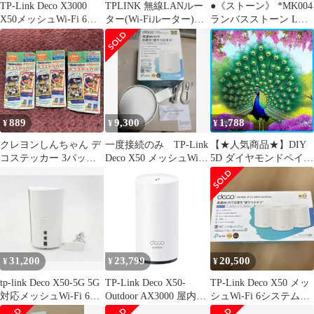
TP-Link Deco X3000
TPLINK 無線LANルー
●《ストーン》 *MK004
X50メッシュWi-Fi 6ル
ター(Wi-Fiルーター)
ランバスストーン Lサ
ーター 1個
Wi-Fi 6(ax)/ac/n/a/g/b 目
イズ / ネイルストーン
安：～3LDK/2階建
ランバス型 ダイヤスト
DecoX501P
ーン ひし形ストーン ク
リスタル オーロラ ネイ
ルパーツ ラインストー
ン ガラスストーン
889
9,300
1,788
¥
¥
¥
クレヨンしんちゃん デ
一度接続のみ TP-Link
【★人気商品★】DIY
コステッカー 3パック
Deco X50 メッシュWi-
5D ダイヤモンドペイン
setです。※被りなし
Fi 6ルーター
ティングキット マクジ
ャク 絵画 クロスステッ
チ フルドリル クリスタ
ル ラインストーン 刺繍
DIY アート クラフト ホ
ーム ウォールデコ
40x40 cm
31,200
23,799
20,500
¥
¥
¥
tp-link Deco X50-5G 5G
TP-Link Deco X50-
TP-Link Deco X50 メッ
対応メッシュWi-Fi 6ホ
Outdoor AX3000 屋内外
シュWi-Fi 6システム未
ームルーター NanoSim
対応 メッシュWi-Fi 6シ
使用品2個