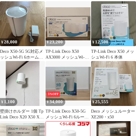
2台
Wi-Fi 6ユニット
6
28,000
23,200
12,500
¥
¥
¥
Deco X50-5G 5G対応メ
TP-Link Deco X50
TP-Link Deco X50 メッ
ッシュWi-Fi 6ホームル
AX3000 メッシュWi-Fi6
シュWi-Fi 6 本体
ーター
3個セット
5%OFF
1,100
34,000
25,555
¥
¥
¥
壁掛けホルダー 1個 Tp
TP-Link Deco X50-5G
Deco メッシュルーター
Link Deco X20 X50 X60
メッシュWi-Fi 6ルータ
XE200・x50
X55 Deco Mesh Wifi 6
ー
WiFi ルーター ブラケッ
ト