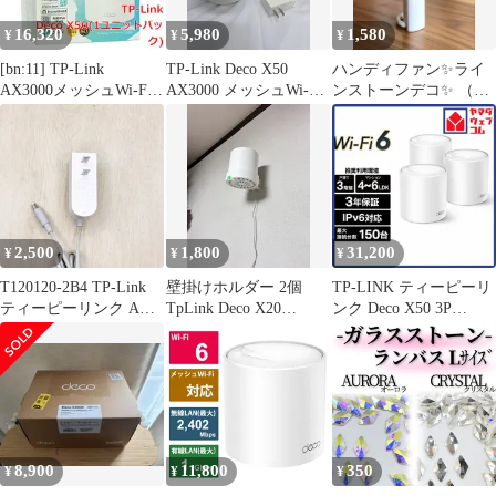
16,320
5,980
1,580
¥
¥
¥
[bn:11] TP-Link
TP-Link Deco X50
ハンディファン✨ライ
AX3000メッシュWi-Fi 6
AX3000 メッシュWi-Fi
ンストーンデコ✨ （ハ
システム Deco X50(1
6 925231 ++
ンドメイド装飾）
ユニットパック)
2,500
1,800
31,200
¥
¥
¥
T120120-2B4 TP-Link
壁掛けホルダー 2個
TP-LINK ティーピーリ
ティーピーリンク ACア
TpLink Deco X20
ンク Deco X50 3P
ダプター 電源アダプタ
X50X60X55 Deco
AX3000 Wi-Fi 6メッシ
Deco X50 AX3000 メッ
ュWi-Fiシステム 3年保
シュWi-Fi ルーター 無
証 DECO X50 3P
線LAN 12V 1.2A プラグ
外径 約 5.5mm センタ
ープラス 80512-697
8,900
11,800
350
¥
¥
¥