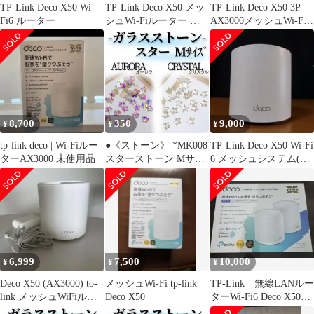
TP-Link Deco X50 Wi-
TP-Link Deco X50 メッ
TP-Link Deco X50 3P
Fi6 ルーター
シュWi-Fiルーター 本
AX3000メッシュWi-Fi 6
体
システム 3個パック
8,700
350
9,000
¥
¥
¥
tp-link deco | Wi-Fiルー
●《ストーン》 *MK008
TP-Link Deco X50 Wi-Fi
ターAX3000 未使用品
スターストーン Mサイ
6 メッシュシステム(1
ズ / ネイルストーン ス
個)
ター型 星ストーン オー
ロラ クリスタル ネイル
パーツ ラインストーン
ガラスストーン
6,999
7,500
10,000
¥
¥
¥
Deco X50 (AX3000) to-
メッシュWi-Fi tp-link
TP-Link 無線LANルー
link メッシュWiFiルー
Deco X50
ターWi-Fi6 Deco X50
タ
2ユニット