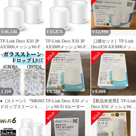
36,140
35,870
12,990
¥
¥
¥
TP-Link Deco X50 3P
TP-Link Deco X50 3P
［2個セット］TP-Link
AX3000メッシュWi-Fi 6
AX3000メッシュWi-Fi 6
DecoX50 AX3000メッシ
システム 3個パック
システム 3個パック
ュWi-Fi 6
350
8,500
9,000
¥
¥
¥
●《ストーン》 *MK003
TP-Link Deco X50 メッ
【新品未使用】TP-Link
ドロップストーン Lサ
シュWi-Fi 6ルーター 本
Deco X50 メッシュWi-
イズ / ネイルストーン
体
Fi 6ルーター
ドロップ型 水滴 涙 オ
ーロラ クリスタル ネイ
ルパーツ ラインストー
ン ガラスストーン