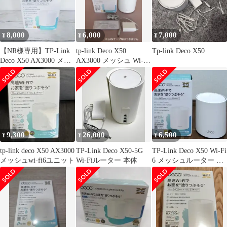
無料
8,000
6,000
7,000
¥
¥
¥
【NR様専用】TP-Link
tp-link Deco X50
Tp-link Deco X50
Deco X50 AX3000 メッ
AX3000 メッシュ Wi-Fi
シュ
6ユニット
9,300
26,000
6,500
¥
¥
¥
tp-link deco X50 AX3000
TP-Link Deco X50-5G
TP-Link Deco X50 Wi-Fi
メッシュwi-fi6ユニット
Wi-Fiルーター 本体
6 メッシュルーター 本
体