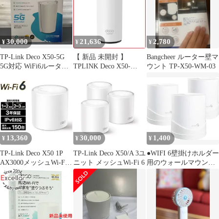
30,000
21,636
2,780
¥
¥
¥
TP-Link Deco X50-5G
【 新品 未開封 】
Bangcheer ルーター壁マ
5G対応 WiFi6ルーター
TPLINK Deco X50-
ウント TP-X50-WM-03
AX3000 **4421017
Outdoor AX3000 屋内外
対応メッシュWi-Fi 6シ
ステム ［Wi-Fi 6(ax)
/IPv6対応］ DECOX50-
OUTDOOR 未使用 送料
無料
13,360
30,000
1,400
¥
¥
¥
TP-Link Deco X50 1P
TP-Link Deco X50/A 3ユ
●WIFI 6壁掛けホルダー
AX3000メッシュWi-Fi 6
ニット メッシュWi-Fi 6
用のウォールマウント
システム 1個パック
ホルダー
DECOX501P