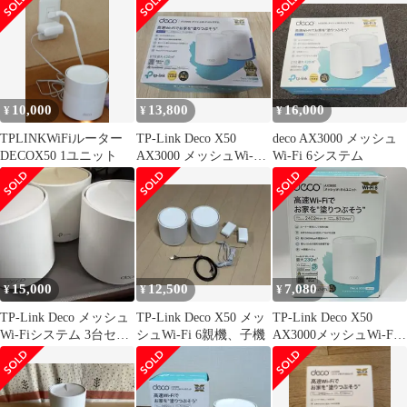
カード搭載可能 設定初
ステム PoE/AC給電対
期化済 中古
応 IP65防水・防塵性能
DECOX50OUTDOOR
10,000
13,800
16,000
¥
¥
¥
TPLINKWiFiルーター
TP-Link Deco X50
deco AX3000 メッシュ
DECOX50 1ユニット
AX3000 メッシュWi-Fi
Wi-Fi 6システム
6
15,000
12,500
7,080
¥
¥
¥
TP-Link Deco メッシュ
TP-Link Deco X50 メッ
TP-Link Deco X50
Wi-Fiシステム 3台セッ
シュWi-Fi 6親機、子機
AX3000メッシュWi-Fi 6
ト
1P **4424274
4897098680117