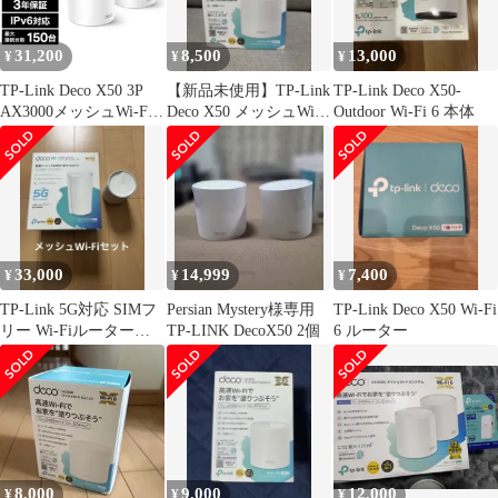
31,200
8,500
13,000
¥
¥
¥
TP-Link Deco X50 3P
【新品未使用】TP-Link
TP-Link Deco X50-
AX3000メッシュWi-Fi 6
Deco X50 メッシュWi-
Outdoor Wi-Fi 6 本体
システム 3個パック
Fi 6ルーター
DECOX503P
33,000
14,999
7,400
¥
¥
¥
TP-Link 5G対応 SIMフ
Persian Mystery様専用
TP-Link Deco X50 Wi-Fi
リー Wi-Fiルーター
TP-LINK DecoX50 2個
6 ルーター
セット
8,000
9,000
12,000
¥
¥
¥