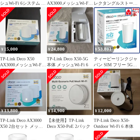
シュWi-Fi 6システム 本
AX3000メッシュWi-Fi 6
レクタングルストーン
体2台
システム Deco X50(2
Lサイズ / ネイルストー
ユニットパック)
ン レクタングル型 長方
形ストーン 宝石ストー
ン オーロラ クリスタル
ネイルパーツ ラインス
トーン ガラスストーン
15,000
24,800
53,801
¥
¥
¥
TP-Link Deco X50
TP-Link Deco X50-5G
ティーピーリンクジャ
AX3000メッシュWi-Fi
本体 メッシュWi-Fi 6
パン SIM フリー 5G対
6（未使用）
応Wi-Fi6メッシュルー
ター 2402+574Mbps 3年
保証 DECO X50-5G
13,800
14,900
12,000
¥
¥
¥
TP-Link Deco AX3000
【未使用】TP-Link
TP-Link Deco X50-
X50 2台セット メッシ
Deco X50-PoE 2パック
Outdoor Wi-Fi 6 本体
ュ