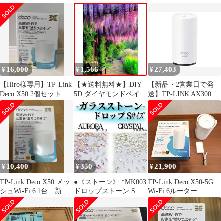
パック
ズ / ネイルストーン ス
ター型 星ストーン オー
ロラ クリスタル ネイル
パーツ ラインストーン
ガラスストーン
16,000
1,566
27,403
¥
¥
¥
【Hiro様専用】TP-Link
【★送料無料★】DIY
【新品・2営業日で発
Deco X50 2個セット
5D ダイヤモンドペイン
送】TP-LINK AX3000
ティングキット 庭の木
屋内外対応メッシュWi-
絵画 クロスステッチ フ
Fi 6システム(DECO
ルドリル クリスタル ラ
X50-OUTDOOR(1-
インストーン 刺繍 DIY
PACK)(JP))
アート クラフト ホーム
ウォールデコ 30x40 cm
10,400
350
21,900
¥
¥
¥
TP-Link Deco X50 メッ
●《ストーン》 *MK003
TP-Link Deco X50-5G
シュWi-Fi 6 1台 新品
ドロップストーン Sサ
Wi-Fi 6ルーター
未開封
イズ / ネイルストーン
ドロップ型 水滴 涙 オ
ーロラ クリスタル ネイ