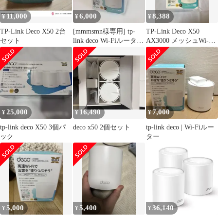
11,000
6,000
8,388
¥
¥
¥
TP-Link Deco X50 2台
[mmmsmn様専用] tp-
TP-Link Deco X50
セット
link deco Wi-Fiルーター
AX3000 メッシュWi-Fi
AX3000
6ルーター
25,000
16,490
7,000
¥
¥
¥
tp-link deco X50 3個パ
deco x50 2個セット
tp-link deco | Wi-Fiルー
ック
ター
5,000
5,400
36,140
¥
¥
¥