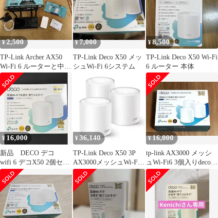
ルパーツ ラインストー
ン ガラスストーン
2,500
7,000
8,500
¥
¥
¥
TP-Link Archer AX50
TP-Link Deco X50 メッ
TP-Link Deco X50 Wi-Fi
Wi-Fi 6 ルーターと中継
シュWi-Fi 6システム
6 ルーター 本体
機のセット
16,000
36,140
16,000
¥
¥
¥
新品 DECO デコ
TP-Link Deco X50 3P
tp-link AX3000 メッシ
wifi 6 デコX50 2個セッ
AX3000メッシュWi-Fi 6
ュWi-Fi6 3個入りdeco
ト
システム 3個パック
X50