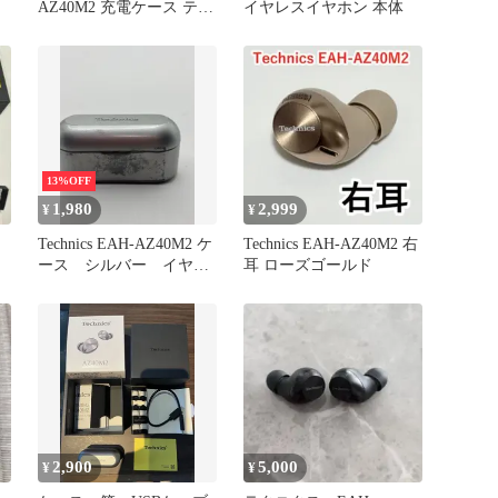
AZ40M2 充電ケース テク
イヤレスイヤホン 本体
ニクス Panasonic
13%OFF
1,980
2,999
¥
¥
Technics EAH-AZ40M2 ケ
Technics EAH-AZ40M2 右
ース シルバー イヤホ
耳 ローズゴールド
ン
2,900
5,000
¥
¥