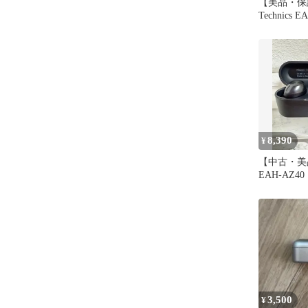
【美品・保
Technics 
ローズゴー
8,390
¥
【中古・美品】
EAH-AZ4
ホン
3,500
¥