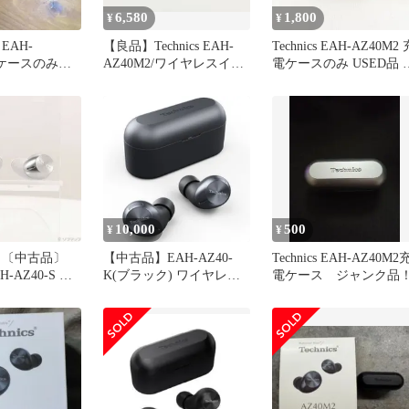
6,580
1,800
¥
¥
EAH-
【良品】Technics EAH-
Technics EAH-AZ40M2 
2 ケースのみ
AZ40M2/ワイヤレスイヤ
電ケースのみ USED品 
ホン/ブラック
動品
10,000
500
¥
¥
 〔中古品〕
【中古品】EAH-AZ40-
Technics EAH-AZ40M2
AH-AZ40-S シ
K(ブラック) ワイヤレス
電ケース ジャンク品
6】
ステレオインサイドホン