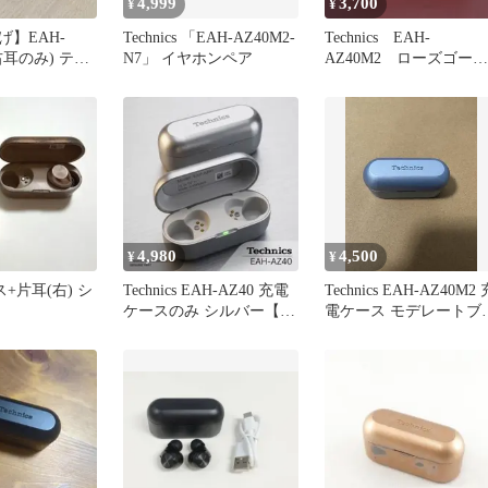
4,999
3,700
¥
¥
】EAH-
Technics 「EAH-AZ40M2-
Technics EAH-
(右耳のみ) テク
N7」 イヤホンペア
AZ40M2 ローズゴール
onic
ド ジャンク ワイヤ
ス
4,980
4,500
¥
¥
ース+片耳(右) シ
Technics EAH-AZ40 充電
Technics EAH-AZ40M2 
ケースのみ シルバー【動
電ケース モデレートブ
作確認済/純正】
ー