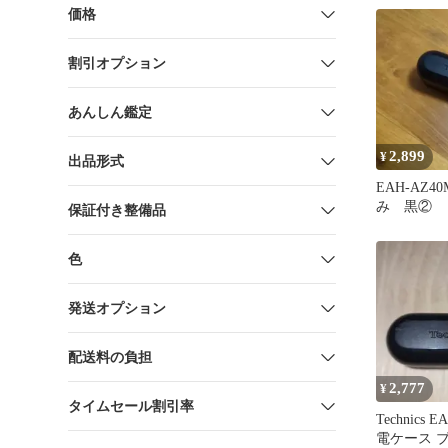
価格
割引オプション
あんしん鑑定
2,899
¥
出品形式
EAH-AZ
み 黒②
保証付き整備品
色
発送オプション
配送料の負担
2,777
¥
タイムセール割引率
Technics 
電ケース 