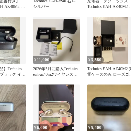
証書付き】
Technics EAH-az40 右耳
充電器 テクニック
EAH-AZ40M2-N
シルバー
Technics EAH-AZ40M2 
ルド
ースのみ
11,000
3,580
¥
¥
Technics
2026年5月に購入Technics
Technics EAH-AZ40M2 
0 ブラック イヤ
eah-az40m2ワイヤレスイ
電ケースのみ ローズゴ
ヤホン
ルド
6,000
5,400
¥
¥