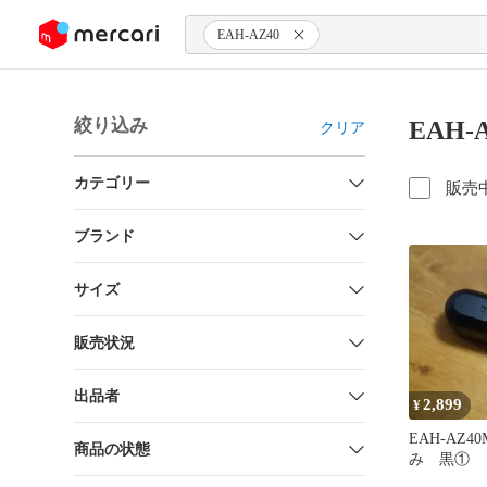
ンツにスキップ
EAH-AZ40
絞り込み
EAH-
クリア
カテゴリー
販売
ブランド
サイズ
販売状況
出品者
2,899
¥
EAH-AZ
商品の状態
み 黒①