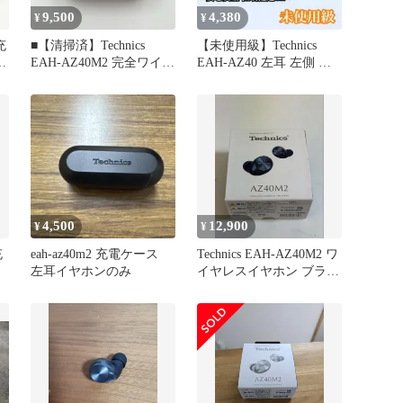
9,500
4,380
¥
¥
充
■【清掃済】Technics
【未使用級】Technics
完
EAH-AZ40M2 完全ワイヤ
EAH-AZ40 左耳 左側 ロ
レスイヤホン ローズゴー
ーズゴールド
ルド
4,500
12,900
¥
¥
充
eah-az40m2 充電ケース
Technics EAH-AZ40M2 ワ
！
左耳イヤホンのみ
イヤレスイヤホン ブラッ
ク