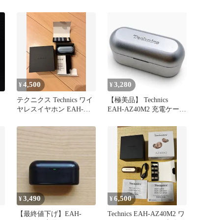
4,500
3,280
¥
¥
イ
テクニクス Technics ワイ
【極美品】 Technics
ヤレスイヤホン EAH-
EAH-AZ40M2 充電ケース
AZ40M2-A
のみ シルバー
3,490
6,500
¥
¥
イ
【最終値下げ】EAH-
Technics EAH-AZ40M2 ワ