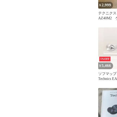
2,999
¥
テクニクス 
AZ40M
④
5%OFF
5,466
¥
ソフマップ
Technics E
ルバー【19