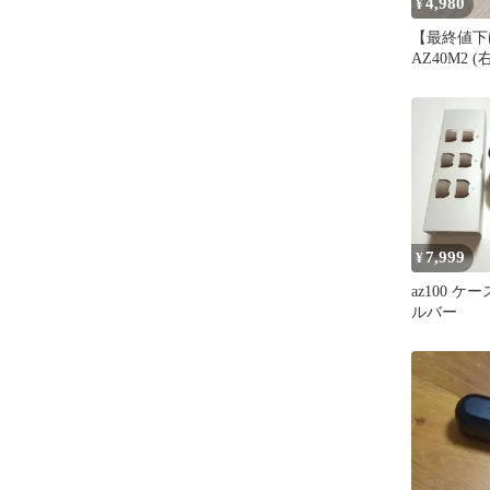
4,980
¥
【最終値下げ
AZ40M2 
ニクス Panas
7,999
¥
az100 ケ
ルバー