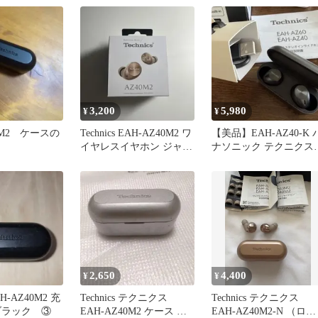
3,200
5,980
¥
¥
40M2 ケースの
Technics EAH-AZ40M2 ワ
【美品】EAH-AZ40-K 
イヤレスイヤホン ジャン
ナソニック テクニクス
ク品お値下げ可
ワイヤレスイヤホン
2,650
4,400
¥
¥
EAH-AZ40M2 充
Technics テクニクス
Technics テクニクス
ブラック ③
EAH-AZ40M2 ケース 充
EAH-AZ40M2-N （ロー