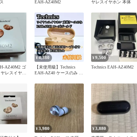
ス
EAH-AZ40M2
ヤレスイヤホン 本体
4,380
9,500
¥
¥
EAH-AZ40M2 ゴ
【未使用級】Technics
Technics EAH-AZ40M2
イヤレスイヤホ
EAH-AZ40 ケースのみ ロ
ーズゴールド
3,980
3,880
¥
¥