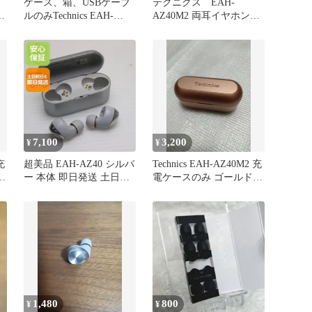
ス
ケース、箱、USBケーブ
テクニクス EAH-
ケ
ルのみTechnics EAH-
AZ40M2 両耳イヤホンの
AZ40M2 イヤホン
み
7,100
3,200
¥
¥
充
超美品 EAH-AZ40 シルバ
Technics EAH-AZ40M2 充
ー
ー 本体 即日発送 土日祝
電ケースのみ ゴールド
発送OK あすつく 05000
充電器
1,480
800
¥
¥