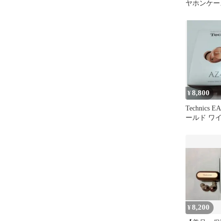
ヤホンケー
8,800
¥
Technics 
ールド ワ
ン 本体
8,200
¥