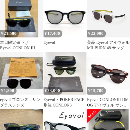
21,500
17,400
22,000
¥
¥
¥
本日限定値下げ
Eyevol
美品 Eyevol アイヴォル
Eyevol CONLON III XL
MILBURN 48 サングラ
サングラス
ス
1,800
33,000
15,700
¥
¥
¥
eyevol ブロンズ サン
Eyevol × POKER FACE
Eyevol CONLONIII DM-
グラスレンズ
別注 CONLON3
OG アイヴォル サング
ラス ▼AC26602