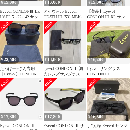
15,000
16,000
15,000
¥
¥
¥
Eyevol CONLONⅢ BK-
アイヴォル Eyevol
【美品】Eyevol
LY-PL 51-22-142 サング
HEATH III (53) MBK-
CONLON III XL サング
ラス
LY-MGY
ラス
22,500
18,800
16,200
¥
¥
¥
たっぱー⭐︎さん専用！
eyevol CONLON III 調
Eyevol サングラス
【Eyevol】CONLON III
光レンズサングラス べ
CONLON III
(53)サングラス
っ甲
17,800
17,800
16,500
¥
¥
¥
Eyevol CONLON Ⅲ
Eyevol CONLON III サ
よ*ん様 Eyevol サング