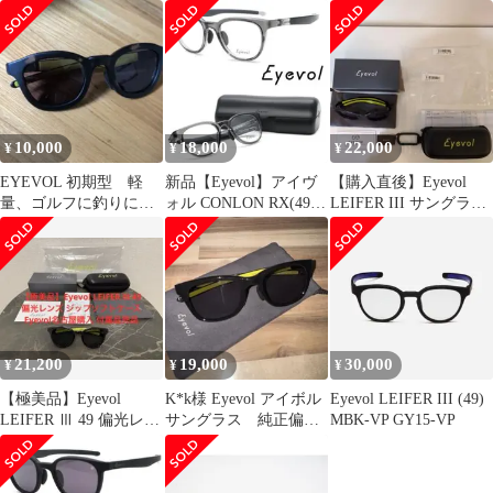
付 定価3万円
純正レンズ付き
10,000
18,000
22,000
¥
¥
¥
EYEVOL 初期型 軽
新品【Eyevol】アイヴ
【購入直後】Eyevol
量、ゴルフに釣りにレ
ォル CONLON RX(49)
LEIFER III サングラス
ンズ替えれば眼鏡にも
col.GRY-LG
+ ケースつき
21,200
19,000
30,000
¥
¥
¥
【極美品】Eyevol
K*k様 Eyevol アイボル
Eyevol LEIFER III (49)
LEIFER Ⅲ 49 偏光レン
サングラス 純正偏光
MBK-VP GY15-VP
ズ ジップソフトケース
レンズ