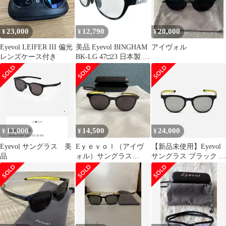
23,000
12,790
20,000
¥
¥
¥
Eyevol LEIFER III 偏光
美品 Eyevol BINGHAM
アイヴォル
レンズケース付き
BK-LG 47□23 日本製 ア
イヴォル
13,000
14,500
24,000
¥
¥
¥
Eyevol サングラス 美
Eｙｅｖｏｌ（アイヴ
【新品未使用】Eyevol
品
ォル）サングラス
サングラス ブラック イ
CONLON Ⅲ (51)
エロー