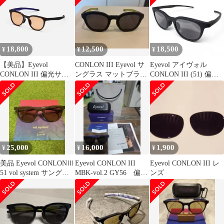
18,800
12,500
18,500
¥
¥
¥
【美品】Eyevol
CONLON III Eyevol サ
Eyevol アイヴォル
CONLON III 偏光サン
ングラス マットブラッ
CONLON III (51) 偏
グラス ケース付
ク イエロー
光 サングラス
25,000
16,000
1,900
¥
¥
¥
美品 Eyevol CONLONⅢ
Eyevol CONLON III
Eyevol CONLON III レ
51 vol system サングラ
MBK-vol.2 GY56 偏光
ンズ
ス
サングラス