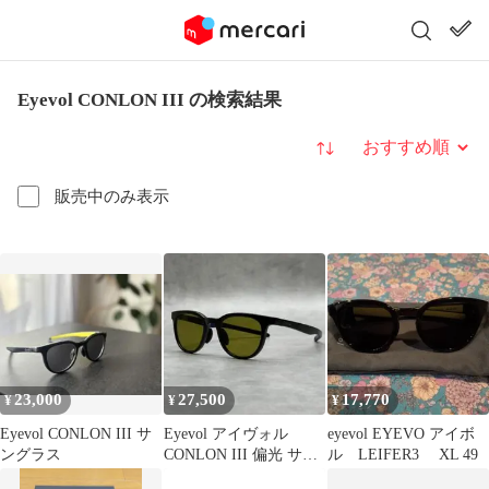
Eyevol CONLON III の検索結果
並び替え
販売中のみ表示
23,000
27,500
17,770
¥
¥
¥
Eyevol CONLON III サ
Eyevol アイヴォル
eyevol EYEVO アイボ
ングラス
CONLON III 偏光 サン
ル LEIFER3 XL 49
グラス 日本製