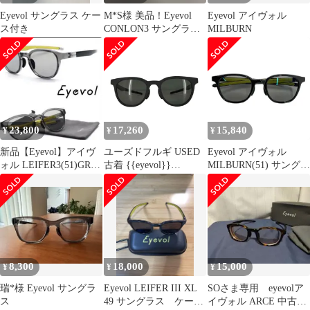
Eyevol サングラス ケー
M*S様 美品！Eyevol
Eyevol アイヴォル
ス付き
CONLON3 サングラス
MILBURN
51BK-DG-DK.
23,800
17,260
15,840
¥
¥
¥
新品【Eyevol】アイヴ
ユーズドフルギ USED
Eyevol アイヴォル
ォル LEIFER3(51)GRY-
古着 {{eyevol}}
MILBURN(51) サングラ
LY-MGY2PL
CONLON 3 (51) サング
ス ブラック系 51□23-
ラス メンズ 51□22-142
142 [240101692307] ゴ
ルフウェア ストスト
8,300
18,000
15,000
¥
¥
¥
瑞*様 Eyevol サングラ
Eyevol LEIFER III XL
SOさま専用 eyevolア
ス
49 サングラス ケース
イヴォル ARCE 中古