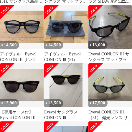
(51). サングラス新品
ングラス マットブラッ
ラス SHAW AW 52□21-
（試着のみ）
ク
142
14,500
14,500
13,000
¥
¥
¥
アイヴォル Eyevol
アイヴォル Eyevol
Eyevol CONLON III サ
CONLON III サングラ
CONLON Ⅲ (51)
ングラス マットブラッ
ス ブルー 大きめ
ク
12,900
13,500
17,500
¥
¥
¥
【専用ケース付】
Eyevol サングラス
Eyevol CONLON III
Eyevol CONLON III
CONLON Ⅲ
（51） 偏光レンズ サン
DM-DG-DK.GRY
グラス