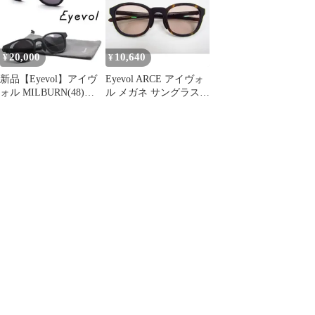
20,000
10,640
¥
¥
新品【Eyevol】アイヴ
Eyevol ARCE アイヴォ
ォル MILBURN(48)
ル メガネ サングラス
col.MBK-DG
度入りレンズ
★AC26829