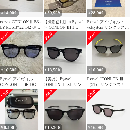
14,000
29,999
28,000
¥
¥
¥
eyevol CONLONⅢ BK-
【撮影使用】＜Eyevol
Eyevol アイヴォル ×
LY-PL 51◻︎22-142 偏光
＞ CONLON III 3
volsystem サングラス
レンズ
Volststem
CONLON Ⅲ
16,500
18,500
10,000
¥
¥
¥
Eyevol アイヴォル
【美品】Eyevol
Eyevol “CONLON Ⅲ“
CONLON Ⅲ BK-DG-
CONLON III XL サング
（51） サングラス /
MBL 51サイズ
ラス
<No.2768>
8,500
10,500
16,000
¥
¥
¥