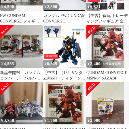
4,500
2,800
6,821
¥
¥
¥
FW GUNDAM
ガンダム FW GUNDAM
【中古】食玩 トレーデ
CONVERGE フィギュ
CONVERGE
ィングフィギュア 全6
ア 4種+ガシャポン
OPERATION JABURO
種セット 「FW
f#03×1種
GUNDAM CONVERGE
10周年 #SELECTION
02」
10%OFF
4,555
6,525
2,400
¥
¥
¥
新品未開封 ガンダム
【中古】（152.ガンダ
GUNDAM CONVERGE
コンバージ バルバト
ムMk-II（ティターンズ
MSN-04 SAZABI
スルプスレクス2点セッ
カラー）（Revive
ト
Ver.）） ガンダム コン
バージ FW GUNDAM
CONVERGE 10周年
SELECTION 01
3,758
1,760
2,000
¥
¥
¥