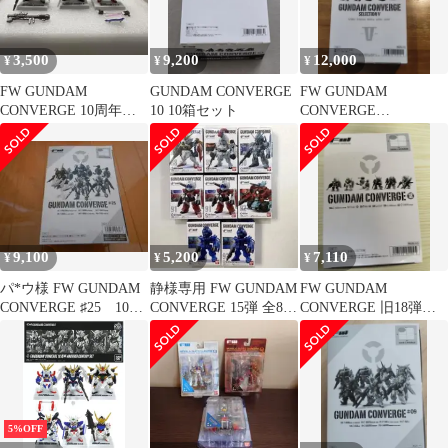
#SELECTION 01」
02」
3,500
9,200
12,000
¥
¥
¥
FW GUNDAM
GUNDAM CONVERGE
FW GUNDAM
CONVERGE 10周年
10 10箱セット
CONVERGE
まとめ ガンダムコン
SELECTION V 10個入
バージ
9,100
5,200
7,110
¥
¥
¥
パ*ウ様 FW GUNDAM
静様専用 FW GUNDAM
FW GUNDAM
CONVERGE ♯25 10個
CONVERGE 15弾 全8種
CONVERGE 旧18弾
入りセット 未開封
コンプセット
10個入り BOX
5%OFF