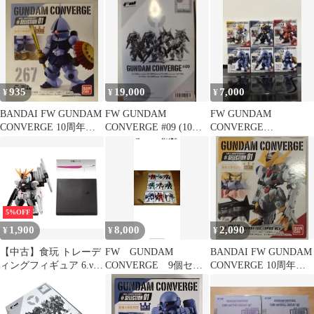
ンダム・バルバトスル
#SELECTION 01 ヅダ(1
念セット 2種セット
プスレクス 「FW
番機) 268
コンバージ
GUNDAM CONVERGE
10周年 #SELECTION
01」
935
19,000
7,000
¥
¥
¥
BANDAI FW GUNDAM
FW GUNDAM
FW GUNDAM
CONVERGE 10周年
CONVERGE #09 (10個
CONVERGE
#SELECTION 01 ギャ
入)
#SELECTION 01 全6種
ン 267
5%OFF
1,900
8,000
2,090
¥
¥
¥
【中古】食玩 トレーデ
FW GUNDAM
BANDAI FW GUNDAM
ィングフィギュア 6.νガ
CONVERGE 9個セッ
CONVERGE 10周年
ンダム(Revive Ver.)
ト 80 113 96 58
#SELECTION 01 ガン
「FW GUNDAM
他
ダムバルバトスルプス
CONVERGE 10周年
レクス 266