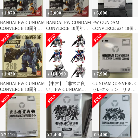
1,870
2,090
6,000
¥
¥
¥
BANDAI FW GUNDAM
BANDAI FW GUNDAM
FW GUNDAM
CONVERGE 10周年
CONVERGE 10周年
CONVERGE #24 10個入
#SELECTION 01 ガン
#SELECTION 01 ガン
BOX
ダムバルバトスルプス
ダムバルバトスルプス
レクス 266
レクス 266
1,430
114,990
7,900
¥
¥
¥
BANDAI FW GUNDAM
【中古】「非常に良
GUNDAM CONVERGE
CONVERGE 10周年
い」FW GUNDAM
セレクション リミテ
#SELECTION 01 ヅダ(1
CONVERGE 10周年
ッドカラー 8個入り
番機) 268
UNIVERSAL CENTURY
SET
7,110
7,400
9,400
¥
¥
¥