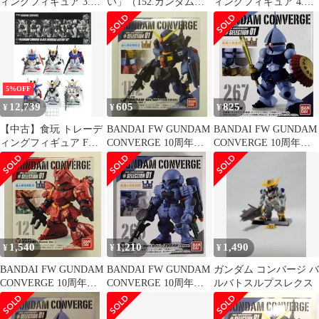
ィングフィギュア 3.ザ
い」（152.ガンダムMk-
ィングフィギュア 4.ヅ
クIII改 「FW GUNDAM
II（ティターンズカラ
ダ(2・3番機)/ヅダ(予備
CONVERGE 10周年
ー）（Revive Ver.））
機) 「FW GUNDAM
#SELECTION 02」
ガンダム コンバージ
CONVERGE 10周年
FW GUNDAM
#SELECTION 01」
CONVERGE 10周年
SELECTION 01
5%OFF
12,739
605
825
¥
¥
¥
【中古】食玩 トレーデ
BANDAI FW GUNDAM
BANDAI FW GUNDAM
ィングフィギュア FW
CONVERGE 10周年
CONVERGE 10周年
GUNDAM CONVERGE
#SELECTION 01 ガン
#SELECTION 01 ギャ
10周年 UNIVERSAL
ダムMk-II(ティターン
ン 267
CENTURY SET プレミ
ズカラー)(Revive Ver.)
アムバンダイ限定
152
1,540
1,210
1,490
¥
¥
¥
BANDAI FW GUNDAM
BANDAI FW GUNDAM
ガンダム コンバージ バ
CONVERGE 10周年
CONVERGE 10周年
ルバトスルプスレクス
#SELECTION 01 サザ
#SELECTION 01 ヅダ
ビー(Revive Ver.) 121
(2・3番機)/ヅダ(予備