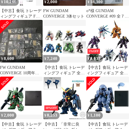
10,260
2,000
18,300
¥
¥
¥
【中古】食玩 トレーデ
FW GUNDAM
o*様 GUNDAM
ィングフィギュア FW
CONVERGE 3体セット
CONVERGE #09 全７
GUNDAM CONVERGE
種、１０個入り
10周年 ANOTHER
CENTURY SET プレミ
アムバンダイ限定
5%OFF
8,600
7,240
8,037
¥
¥
¥
FW GUNDAM
【中古】食玩 トレーデ
【中古】食玩 トレーデ
CONVERGE 10周年
ィングフィギュア 全8
ィングフィギュア 全7
ANOTHER CENTURY
種セット 「FW
種セット 「FW
GUNDAM
GUNDAM CONVERGE
CONVERGE17」
10周年 ♯SELECTION
03」
10%OFF
2,000
8,253
1,100
¥
¥
¥
【中古】食玩 トレーデ
【中古】「非常に良
【中古】食玩 トレーデ