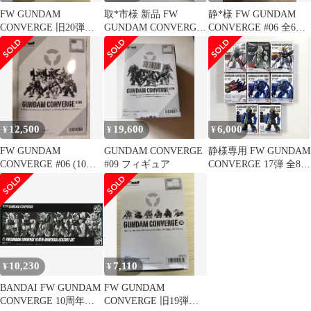
FW GUNDAM
取*市様 新品 FW
静*様 FW GUNDAM
CONVERGE 旧20弾
GUNDAM CONVERGE
CONVERGE #06 全6種
10個入り BOX
10周年 ♯SELECTI
セット
12,500
19,600
6,000
¥
¥
¥
FW GUNDAM
GUNDAM CONVERGE
静様専用 FW GUNDAM
CONVERGE #06 (10個
#09 フィギュア
CONVERGE 17弾 全8種
入)
コンプセット
10,230
7,110
¥
¥
BANDAI FW GUNDAM
FW GUNDAM
CONVERGE 10周年
CONVERGE 旧19弾