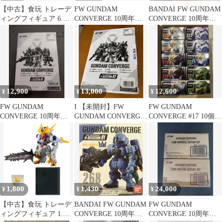
【中古】食玩 トレーデ
FW GUNDAM
BANDAI FW GUNDAM
ィングフィギュア 6.サ
CONVERGE 10周年セ
CONVERGE 10周年
ザビー(Revive Ver.)
レクション 01 新品未
#SELECTION 01 ヅダ(1
「FW GUNDAM
開封
番機) 268
CONVERGE 10周年
#SELECTION 01」
12,900
13,000
12,600
¥
¥
¥
FW GUNDAM
I 【未開封】FW
FW GUNDAM
CONVERGE 10周年
GUNDAM CONVERGE
CONVERGE #17 10個入
♯SELECTION 01
#SELECTION 02
未開封
1,800
1,430
24,000
¥
¥
¥
【中古】食玩 トレーデ
BANDAI FW GUNDAM
FW GUNDAM
ィングフィギュア 1.ガ
CONVERGE 10周年
CONVERGE 10周年記