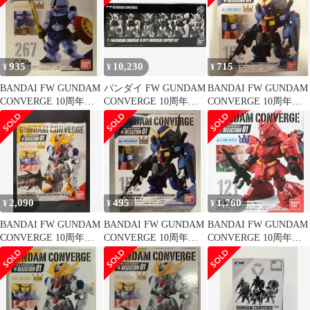
機) 269
935
10,230
715
¥
¥
¥
BANDAI FW GUNDAM
バンダイ FW GUNDAM
BANDAI FW GUNDAM
CONVERGE 10周年
CONVERGE 10周年
CONVERGE 10周年
#SELECTION 01 ギャ
UNIVERSAL CENTURY
#SELECTION 01 ガン
ン 267
SET
ダムMk-II(ティターン
ズカラー)(Revive Ver.)
152
2,090
495
1,760
¥
¥
¥
BANDAI FW GUNDAM
BANDAI FW GUNDAM
BANDAI FW GUNDAM
CONVERGE 10周年
CONVERGE 10周年
CONVERGE 10周年
#SELECTION 01 機動
#SELECTION 01 ガン
#SELECTION 01 サザ
戦士ガンダム ガンダム
ダムMk-II(ティターン
ビー(Revive Ver.) 121
バルバトスルプスレク
ズカラー)(Revive Ver.)
ス 266
152