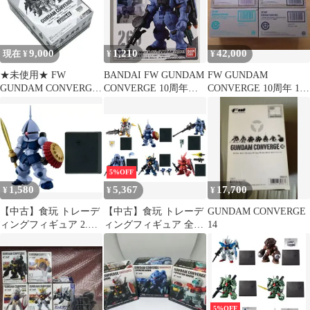
#SELECTION 02」
9,000
1,210
42,000
現在 ¥
¥
¥
★未使用★ FW
BANDAI FW GUNDAM
FW GUNDAM
GUNDAM CONVERGE
CONVERGE 10周年
CONVERGE 10周年 15
♯Selection 03
#SELECTION 01 ヅダ
周年 プレバン限定セッ
(2・3番機)/ヅダ(予備
ト
機) 269
5%OFF
1,580
5,367
17,700
¥
¥
¥
【中古】食玩 トレーデ
【中古】食玩 トレーデ
GUNDAM CONVERGE
ィングフィギュア 2.ギ
ィングフィギュア 全6
14
ャン 「FW GUNDAM
種セット 「FW
CONVERGE 10周年
GUNDAM CONVERGE
#SELECTION 01」
10周年 #SELECTION
01」
5%OFF