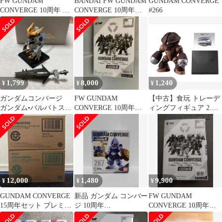
FW GUNDAM
BANDAI FW GUNDAM
GUNDAM CONVERGE
CONVERGE 10周年 三
CONVERGE 10周年
#266
点セット
#SELECTION 01 サザ
ビー(Revive Ver.) 121
1,799
8,000
1,240
¥
¥
¥
ガンダムコンバージ
FW GUNDAM
【中古】食玩 トレーデ
ガンダム•バルバトスル
CONVERGE 10周年
ィングフィギュア 2.ア
プスレクス
SELECTION 03
ッガイ 「FW GUNDAM
CONVERGE 10周年
#SELECTION 02」
12,000
1,480
9,900
¥
¥
¥
GUNDAM CONVERGE
新品 ガンダム コンバー
FW GUNDAM
15周年セット プレミア
ジ 10周年
CONVERGE 10周年
ムバンダイ限定
♯SELECTION 01 ギャ
♯SELECTION 03