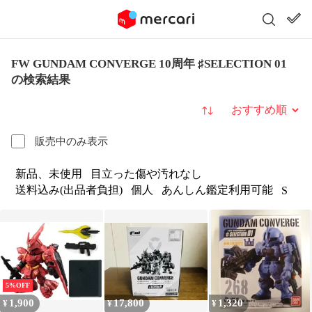
FW GUNDAM CONVERGE 10周年 ♯SELECTION 01
の検索結果
並び替え
販売中のみ表示
新品、未使用
目立った傷や汚れなし
送料込み(出品者負担)
個人
あんしん鑑定利用可能
S
5%OFF
1,900
17,800
1,320
¥
¥
¥