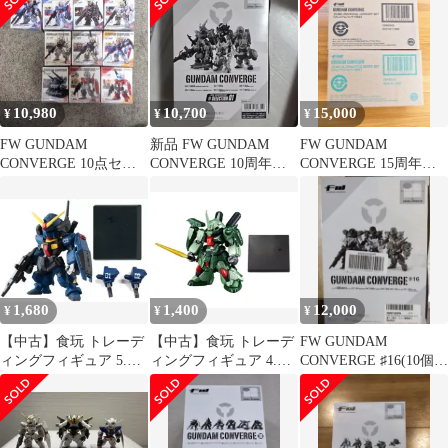
ン
10,980
10,700
15,000
¥
¥
¥
FW GUNDAM
新品 FW GUNDAM
FW GUNDAM
CONVERGE 10点セッ
CONVERGE 10周年
CONVERGE 15周年
ト
#SELECTION 01
CENTURY
1,680
1,400
12,000
¥
¥
¥
【中古】食玩 トレーデ
【中古】食玩 トレーデ
FW GUNDAM
ィングフィギュア 5.ガ
ィングフィギュア 4.ザ
CONVERGE ♯16(10個
ンダムMk-II(ティター
クIII改(サイコ・プレッ
入)
ンズカラー)(Revive
シャーVer.) 「FW
Ver.) 「FW GUNDAM
GUNDAM CONVERGE
CONVERGE 10周年
10周年 #SELECTION