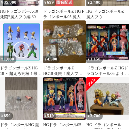
35,000
699
2,400
¥
¥
¥
HGドラゴンボール10
ドラゴンボールZ HGド
HG ドラゴンボールZ
死闘‼︎魔人ブウ編 30個
ラゴンボール05 魔人ブ
魔人ブウ
セット
ウ
1,000
4,500
1,150
¥
¥
¥
ドラゴンボールZ HG
ドラゴンボールZ
ドラゴンボールZ HGド
18 ～超えろ究極！最強
HG10 死闘！魔人ブウ
ラゴンボール05 より 魔
の合体戦士編～ 魔人ブ
編 ガチャ 全4種コン
人ブウ、アルティメッ
ウ
プリートセット
ト悟飯
850
519
3,700
¥
¥
¥
ドラゴンボールHG 魔
HGドラゴンボール05
HG ドラゴンボール