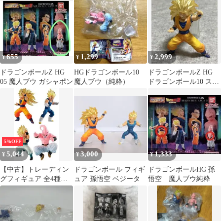
し）
655
1,299
2,999
¥
¥
¥
ドラゴンボールZ HG
HGドラゴンボール10
ドラゴンボールZ HG
05 魔人ブウ ガシャポン
魔人ブウ（純粋）
ドラゴンボール10 スー
パーサイヤ人3 孫悟
空 ブウ編
5%OFF
5,044
3,000
1,333
¥
¥
¥
【中古】トレーディン
ドラゴンボール フィギ
ドラゴンボールHG 孫
グフィギュア 全4種セ
ュア 孫悟空 ベジータ
悟空 魔人ブウ純粋
ット 「HGドラゴンボ
ール10 死闘!魔人ブウ
編」