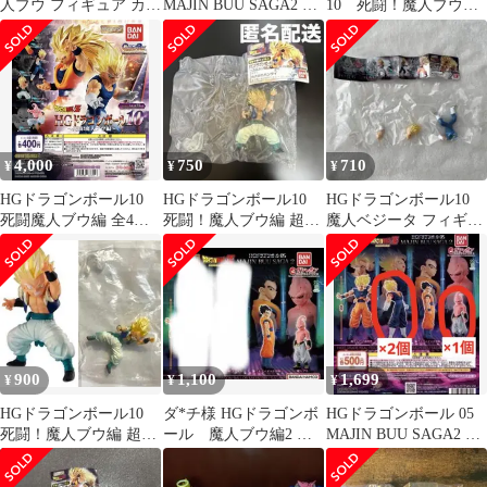
人ブウ フィギュア カプ
MAJIN BUU SAGA2 魔
10 死闘！魔人ブウ
セルトイ
人ブウ純粋
編 【全4種セット】
4,000
750
710
¥
¥
¥
HGドラゴンボール10
HGドラゴンボール10
HGドラゴンボール10
死闘魔人ブウ編 全4種
死闘！魔人ブウ編 超サ
魔人ベジータ フィギュ
コンプセット
イヤ人ゴテンクス 新品
ア ガチャガチャ 新
未開封
品未開封
900
1,100
1,699
¥
¥
¥
HGドラゴンボール10
ダ*チ様 HGドラゴンボ
HGドラゴンボール 05
死闘！魔人ブウ編 超サ
ール 魔人ブウ編2 魔
MAJIN BUU SAGA2 ガ
イヤ人ゴテンクス 新品
人ブウ、アルティメッ
チャ 3個セット
未開封
ト悟飯セット