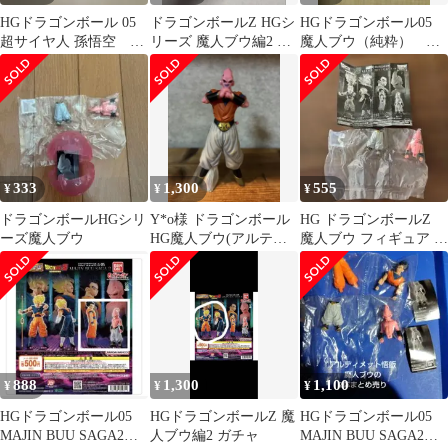
HGドラゴンボール 05
ドラゴンボールZ HGシ
HGドラゴンボール05
超サイヤ人 孫悟空
リーズ 魔人ブウ編2 フ
魔人ブウ（純粋） ガ
＆ 魔人 ブウ
ィギュア 2種セット
チャ
333
1,300
555
¥
¥
¥
ドラゴンボールHGシリ
Y*o様 ドラゴンボール
HG ドラゴンボールZ
ーズ魔人ブウ
HG魔人ブウ(アルティ
魔人ブウ フィギュア カ
メット悟飯吸収) フィ
プセルトイ
ギュア
888
1,300
1,100
¥
¥
¥
HGドラゴンボール05
HGドラゴンボールZ 魔
HGドラゴンボール05
MAJIN BUU SAGA2ア
人ブウ編2 ガチャ
MAJIN BUU SAGA2ア