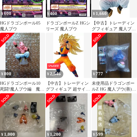
600
400
1,660
¥
¥
¥
HGドラゴンボール05
ドラゴンボールZ HGシ
【中古】トレーディン
魔人ブウ
リーズ 魔人ブウ
グフィギュア 魔人ブウ
(純粋) 「HGドラゴンボ
ール10 死闘!魔人ブウ
編」
5%OFF
800
2,546
777
¥
¥
¥
HGドラゴンボール10
【中古】トレーディン
未使用品ドラゴンボー
死闘!魔人ブウ編 魔人
グフィギュア 超サイヤ
ルZ HG 魔人ブウ(善)
ブウ (純粋)
人3孫悟空 「HGドラゴ
リニューアルカラーVer.
ンボール10 死闘!魔人
ブウ編」
1,000
1,200
599
¥
¥
¥