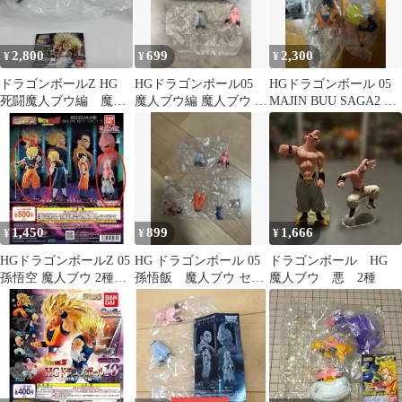
2,800
699
2,300
¥
¥
¥
ドラゴンボールZ HG
HGドラゴンボール05
HGドラゴンボール 05
死闘魔人ブウ編 魔人
魔人ブウ編 魔人ブウ フ
MAJIN BUU SAGA2 全
ベジータ
ィギュア
4種セット ガチャ
1,450
899
1,666
¥
¥
¥
HGドラゴンボールZ 05
HG ドラゴンボール 05
ドラゴンボール HG
孫悟空 魔人ブウ 2種セ
孫悟飯 魔人ブウ セッ
魔人ブウ 悪 2種
ット
ト