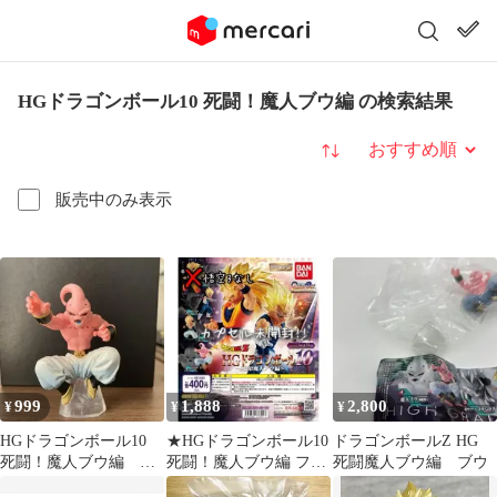
HGドラゴンボール10 死闘！魔人ブウ編 の検索結果
並び替え
販売中のみ表示
999
1,888
2,800
¥
¥
¥
HGドラゴンボール10
★HGドラゴンボール10
ドラゴンボールZ HG
死闘！魔人ブウ編 魔
死闘！魔人ブウ編 フィ
死闘魔人ブウ編 ブウ
人ブウ(純粋)
ギュア3種（※悟空3な