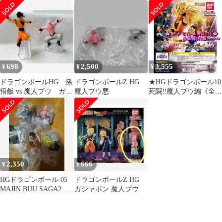
ルティメット悟飯魔人
ルティメット悟飯魔人
ブウ
ブウ
698
2,500
3,555
¥
¥
¥
ドラゴンボールHG 孫
ドラゴンボールZ HG
★HGドラゴンボール10
悟飯 vs 魔人ブウ ガシ
魔人ブウ悪
死闘‼︎魔人ブウ編《全4
ャポン フィギュア
種》
2,350
666
¥
¥
HGドラゴンボール 05
ドラゴンボールZ HG
MAJIN BUU SAGA2 全
ガシャポン 魔人ブウ
4種セット ガチャ