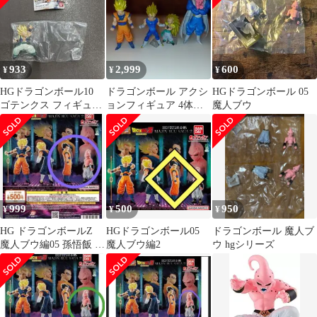
933
2,999
600
¥
¥
¥
HGドラゴンボール10
ドラゴンボール アクシ
HGドラゴンボール 05
ゴテンクス フィギュア
ョンフィギュア 4体セ
魔人ブウ
死闘 魔人ブウ編
ット HGシリーズ魔人
ブウ編
999
500
950
¥
¥
¥
HG ドラゴンボールZ
HGドラゴンボール05
ドラゴンボール 魔人ブ
魔人ブウ編05 孫悟飯 魔
魔人ブウ編2
ウ hgシリーズ
人ブウ フィギュア