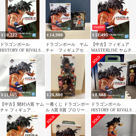
未開封
5%OFF
10,222
14,900
11,495
¥
¥
¥
ドラゴンボール
ドラゴンボール ヤム
【中古】フィギュア
HISTORY OF RIVALS
チャ フィギュアセッ
MASTERLISE ヤムチャ
A賞 ヤムチャ
ト
「一番くじ ドラゴンボ
ール HISTORY OF
RIVALS」 A賞 フィギ
ュア
11,665
26,800
8,888
¥
¥
¥
【中古】開封)A賞 ヤム
一番くじ ドラゴンボー
ドラゴンボール
チャ フィギュア
ル A賞 B賞 ブロリー
HISTORY OF RIVALS
MASTERLISE ｢一番く
2体
A賞 ヤムチャ 新品
じ ドラゴンボール
未開封
HISTORY OF RIVALS｣
[79]