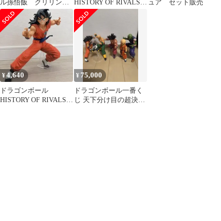
ル孫悟飯 クリリン
HISTORY OF RIVALS A
ュア セット販売
ヤムチャ ピッコ
賞 ヤムチャ
ロ 天津飯
4,640
75,000
¥
¥
ドラゴンボール
ドラゴンボール一番く
HISTORY OF RIVALS
じ 天下分け目の超決戦
A賞 ヤムチャ
地球を守る戦士たち 孫
悟空 界王拳