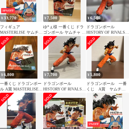
10%OFF
33,770
7,500
6,500
¥
¥
¥
フィギュア
ゆ*ぇ様 一番くじ ドラ
ドラゴンボール
MASTERLISE ヤムチャ
ゴンボール ヤムチャ フ
HISTORY OF RIVALS A
（ラストワンカラー）
ィギュア
賞 ヤムチャ フィギュア
&プーアル 「一番くじ
ドラゴンボール
HISTORY OF RIVALS」
ラストワン賞 フィギュ
ア【14日以内発送】
6,800
7,700
5,800
¥
¥
¥
一番くじ ドラゴンボー
ドラゴンボール
ドラゴンボール 一番
ル A賞 MASTERLISE
HISTORY OF RIVALS A
くじ A賞 ヤムチャ
ヤムチャ
賞 ヤムチャ フィギュア
フィギュア
5%OFF