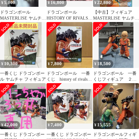
5,000
16,800
22,800
¥
¥
¥
ドラゴンボール
ドラゴンボール
【中古】フィギュア
MASTERLISE ヤムチャ
HISTORY OF RIVALS A
MASTERLISE ヤムチャ
A賞 国内正規品 フィ
賞 地球を守る戦士たち
(ラストワンカラー)＆
ギュア
D賞
プーアル 「一番くじ ド
ラゴンボール HISTORY
OF RIVALS」 ラストワ
ン賞 フィギュア
10,300
7,800
18,500
¥
¥
¥
一番くじ ドラゴンボー
ドラゴンボール 一番
ドラゴンボール 一番
ル ヤムチャ フィギュア
くじ history of rivals a
くじフィギュア ２体
賞 ヤムチャ
セット
42,000
7,400
15,555
¥
¥
¥
一番くじ ドラゴンボー
一番くじ ドラゴンボー
ドラゴンボールフィギ