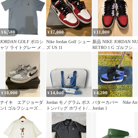
6,580
17,000
11,000
¥
¥
¥
JORDAN GOLF ポロシ
Nike Jordan Golf シュー
新品 NIKE JORDAN NU
ャツ ライトグレー メン
ズ US 11
RETRO 1 G ゴルフシュ
ズ
ーズ 26cm
10,000
14,000
4,200
¥
¥
¥
ナイキ エアジョーダ
Jordan モノグラム ボス
パターカバー Nike Air
ン1 ゴルフシューズ
トンバッグ ホワイト/ブ
Jordan 1
27.5cm
ルー 未使用