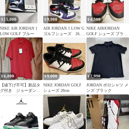
15,000
9,900
4,500
¥
¥
¥
NIKE AIR JORDAN 1
AIR JORDAN 1 LOW G
NIKE AIRJORDAN
LOW GOLF ブルー
ゴルフシューズ 26.5
GOLF シューズ ブラッ
Nike
ク レッドスパイクタイ
プ
6,800
9,000
2,990
¥
¥
¥
【値下げ不可】新品タ
NIKE JORDAN GOLF
JORDAN ポロシャツ メ
グ付き ジョーダン
シューズ 28cm
ンズ ブラック
Dri-Fitゴルフポロ
USXLサイズ①