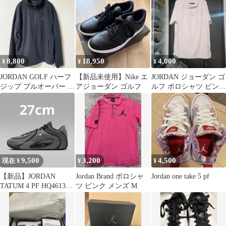
8,800
18,950
4,000
¥
¥
¥
JORDAN GOLF ハーフ
【新品未使用】Nike エ
JORDAN ジョーダン ゴ
ジップ プルオーバー ス
アジョーダン ゴルフ
ルフ ポロシャツ ピンク
ウェット 黒 XXL
XL
9,500
3,200
4,500
現在 ¥
¥
¥
【新品】JORDAN
Jordan Brand ポロシャ
Jordan one take 5 pf
TATUM 4 PF HQ4613-
ツ ピンク メンズ M
002 27cm