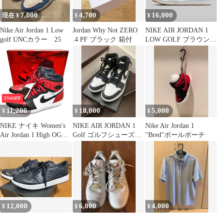
7,000
4,700
16,000
現在 ¥
¥
¥
Nike Air Jordan 1 Low
Jordan Why Not ZERO
NIKE AIR JORDAN 1
golf UNCカラー 25
.4 PF ブラック 箱付
LOW GOLF ブラウン
リネン 25.5
5%OFF
11,200
18,000
5,000
¥
¥
¥
NIKE ナイキ Women's
NIKE AIR JORDAN 1
Nike Air Jordan 1
Air Jordan 1 High OG
Golf ゴルフシューズ
"Bred"ボールポーチ
Ruby エアジョーダン1
26
ハイ スニーカー
FD2596-602 28cm ルビ
ー メンズ
12,000
6,000
4,000
¥
¥
¥