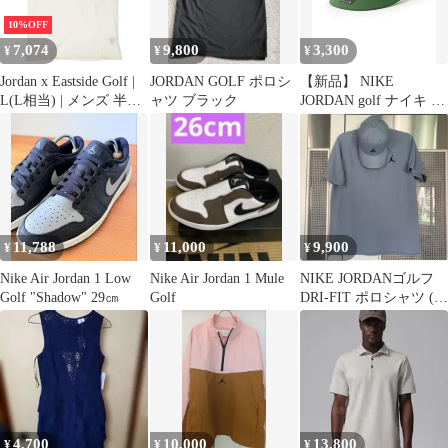
10%OFF
7,074
9,800
3,300
¥
¥
¥
Jordan x Eastside Golf |
JORDAN GOLF ポロシ
【新品】 NIKE
L(L相当) | メンズ 半袖
ャツ ブラック
JORDAN golf ナイキ ジ
シャツ ホワイト系 春夏
ョーダン ゴルフ バイザ
【中古】ゴルフウェア
ー
11,788
11,000
9,900
¥
¥
¥
Nike Air Jordan 1 Low
Nike Air Jordan 1 Mule
NIKE JORDANゴルフ
Golf "Shadow" 29㎝
Golf
DRI-FIT ポロシャツ (L)
キャップセット
4,700
10,000
13,800
¥
¥
¥