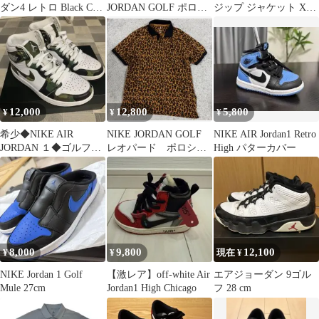
ダン4 レトロ Black Cat
JORDAN GOLF ポロシ
ジップ ジャケット XL
パターカバー
ャツ メンズ L レオパー
新品
ド 総柄 Dri-FIT ジョー
ダンゴルフ
12,000
12,800
5,800
¥
¥
¥
希少◆NIKE AIR
NIKE JORDAN GOLF
NIKE AIR Jordan1 Retro
JORDAN １◆ゴルフシ
レオパード ポロシャ
High パターカバー
ューズ レディース
ツ L 豹柄
8,000
9,800
12,100
¥
¥
現在 ¥
NIKE Jordan 1 Golf
【激レア】off-white Air
エアジョーダン 9ゴル
Mule 27cm
Jordan1 High Chicago
フ 28 cm