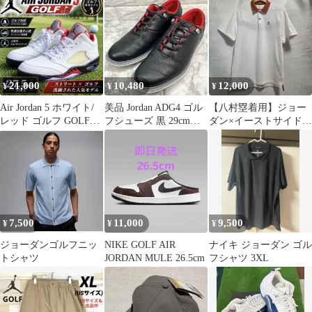
フ
21,000
10,480
12,000
¥
¥
¥
Air Jordan 5 ホワイト/
美品 Jordan ADG4 ゴル
【八村塁着用】ジョー
レッド ゴルフ GOLF
フシューズ 黒 29cm
ダン×イーストサイドゴ
27.5cm
US11
ルフ 半袖ポロシャツ M
白 ナイキ
7,500
11,000
9,500
¥
¥
¥
ジョーダンゴルフニッ
NIKE GOLF AIR
ナイキ ジョーダン ゴル
トシャツ
JORDAN MULE 26.5cm
フシャツ 3XL