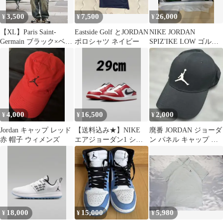
3,500
7,500
26,000
¥
¥
¥
【XL】Paris Saint-
Eastside Golf とJORDAN
NIKE JORDAN
Germain ブラック×ベー
ポロシャツ ネイビー
SPIZ'IKE LOW ゴルフ
ジュ ジョーダン
シューズ
4,000
16,500
2,000
¥
¥
¥
Jordan キャップ レッド
【送料込み★】NIKE
廃番 JORDAN ジョーダ
赤 帽子 ウィメンズ
エアジョーダン1 シカ
ン パネル キャップ 帽
ゴカラーミュール 29
子 ストレッチ素材 ナイ
㎝ ゴルフ
キ
18,000
15,000
5,980
¥
¥
¥