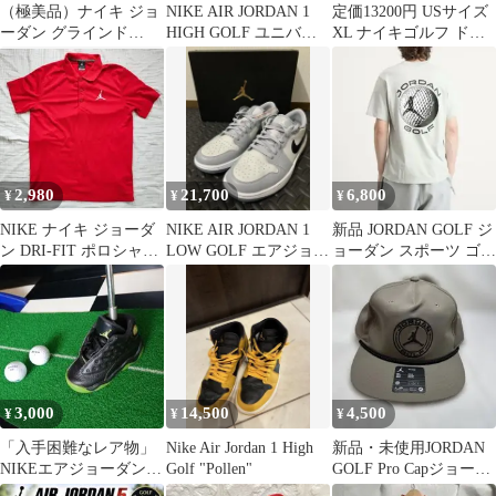
（極美品）ナイキ ジョ
NIKE AIR JORDAN 1
定価13200円 USサイズ
ーダン グラインド
HIGH GOLF ユニバー
XL ナイキゴルフ ドラ
NIKE JORDAN GRIND
シティブルー
イフィット ジョーダン
ポロ
2,980
21,700
6,800
¥
¥
¥
NIKE ナイキ ジョーダ
NIKE AIR JORDAN 1
新品 JORDAN GOLF ジ
ン DRI-FIT ポロシャツ
LOW GOLF エアジョー
ョーダン スポーツ ゴル
M 赤 刺繍マーク
ダン1 ロー
フ Tシャツ NIKE
3,000
14,500
4,500
¥
¥
¥
「入手困難なレア物」
Nike Air Jordan 1 High
新品・未使用JORDAN
NIKEエアジョーダン13
Golf "Pollen"
GOLF Pro Capジョーダ
パターカバー
ンロープキャップゴル