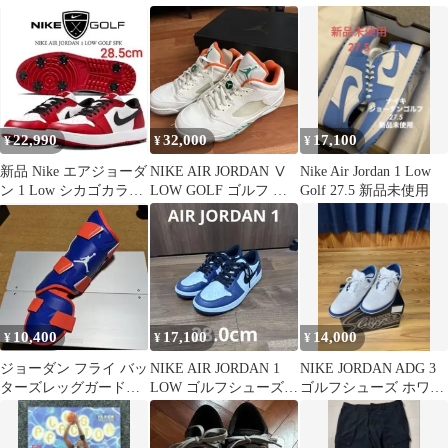
27cm 2足セット
26cm ホワイト/ブルー
22,990
32,000
17,100
¥
¥
¥
新品 Nike エアジョーダ
NIKE AIR JORDAN Ⅴ
Nike Air Jordan 1 Low
ン 1 Low シカゴカラー
LOW GOLF ゴルフ エ
Golf 27.5 新品未使用
28.5cm ゴルフ
アジョーダン5
10,400
17,100
14,000
¥
¥
¥
ジョーダン フライ バッ
NIKE AIR JORDAN 1
NIKE JORDAN ADG 3
ターズレッグガード
LOW ゴルフシューズ
ゴルフシューズ ホワイ
右打者用
28.0cm
ト