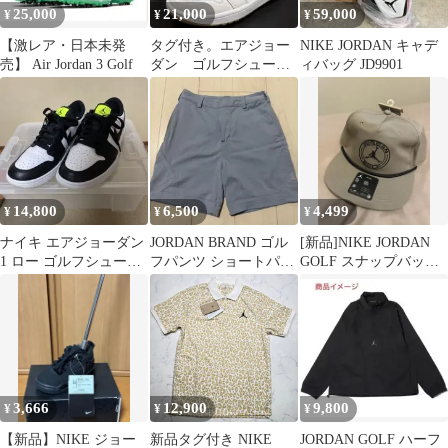
25,000
21,000
59,000
¥
¥
¥
【激レア・日本未発
タグ付き。エアジョー
NIKE JORDAN キャデ
売】 Air Jordan 3 Golf
ダン ゴルフシュー
ィバッグ JD9901
ズ 24cm
14,800
6,500
4,499
¥
¥
¥
ナイキ エアジョーダン
JORDAN BRAND ゴル
[新品]NIKE JORDAN
1 ロー ゴルフシューズ
フパンツ ショートパン
GOLF スナップバック
Air Jordan1 Low
ツMサイズ
キャップ CAP ゴルフ
3,666
12,900
9,800
¥
¥
¥
【新品】NIKE ジョー
新品タグ付き NIKE
JORDAN GOLF ハーフ