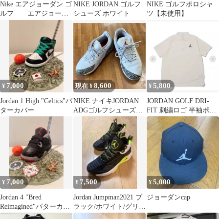
Nike エアジョーダン ゴ
NIKE JORDAN ゴルフ
NIKE ゴルフポロシャ
ルフ エアジョーダ
シューズ ホワイト
ツ【未使用】
ン1 LOW G
7,000
8,600
5,800
¥
現在 ¥
¥
Jordan 1 High "Celtics"パ
NIKE ナイキJORDAN
JORDAN GOLF DRI-
ターカバー
ADGゴルフシューズ
FIT 刺繍ロゴ 半袖ポロ
25.5
シャツ Lホワイト
7,000
7,500
5,000
¥
¥
¥
Jordan 4 "Bred
Jordan Jumpman2021 ブ
ジョーダンcap
Reimagined"パターカバ
ラック/ホワイト/グリー
ー
ングロー27cm