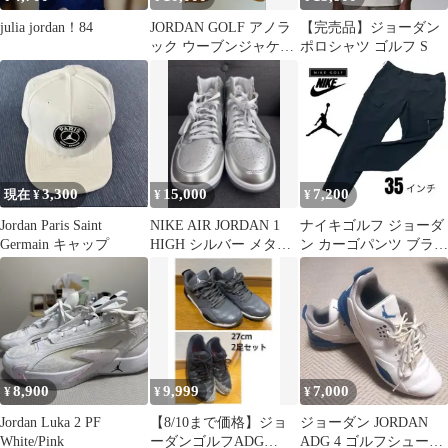
julia jordan！84
JORDAN GOLF アノラ
【完売品】ジョーダン
ック ウーブンジャケッ
ポロシャツ ゴルフ S
トジョーダン ゴルフ 美
品
3,300
15,000
7,200
現在 ¥
¥
¥
Jordan Paris Saint
NIKE AIR JORDAN 1
ナイキゴルフ ジョーダ
Germain キャップ
HIGH シルバー メタリ
ン カーゴパンツ ブラッ
ック
ク 黒 35インチ L〜XL
相当
8,900
9,999
7,000
¥
¥
¥
Jordan Luka 2 PF
【8/10まで価格】ジョ
ジョーダン JORDAN
White/Pink
ーダンゴルフADG
ADG 4 ゴルフシューズ