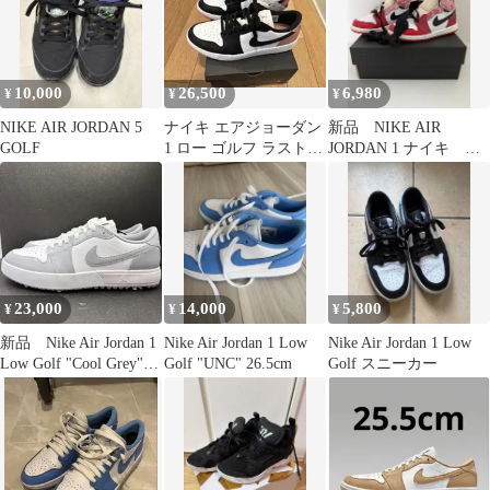
10,000
26,500
6,980
¥
¥
¥
NIKE AIR JORDAN 5
ナイキ エアジョーダン
新品 NIKE AIR
GOLF
1 ロー ゴルフ ラストピ
JORDAN 1 ナイキ エ
ンク 27.5cm
アジョーダン15cm
23,000
14,000
5,800
¥
¥
¥
新品 Nike Air Jordan 1
Nike Air Jordan 1 Low
Nike Air Jordan 1 Low
Low Golf "Cool Grey"
Golf "UNC" 26.5cm
Golf スニーカー
ナイキ エアジョーダン
1 ロー ゴルフ "クール
グレー" IQ3417-001