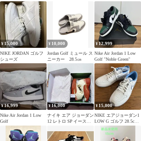
カー MULE
JORDAN エアジョー
ダン
15,000
10,000
12,999
¥
¥
¥
NIKE JORDAN ゴルフ
Jordan Golf ミュール ス
Nike Air Jordan 1 Low
シューズ
ニーカー 28.5㎝
Golf "Noble Green"
16,999
16,000
15,000
¥
¥
¥
Nike Air Jordan 1 Low
ナイキ エア ジョーダン
NIKE エアジョーダン1
Golf
12 レトロ SP イースト
LOW G ゴルフ 28.5cm
サイドゴルフ 27.0cm
新品未使用 箱無し