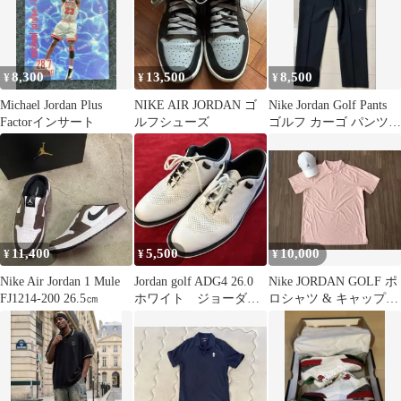
8,300
13,500
8,500
¥
¥
¥
Michael Jordan Plus
NIKE AIR JORDAN ゴ
Nike Jordan Golf Pants
Factorインサート
ルフシューズ
ゴルフ カーゴ パンツ
35×32
11,400
5,500
10,000
¥
¥
¥
Nike Air Jordan 1 Mule
Jordan golf ADG4 26.0
Nike JORDAN GOLF ポ
FJ1214-200 26.5㎝
ホワイト ジョーダン
ロシャツ & キャップ
ゴルフ
セット ピンク XL