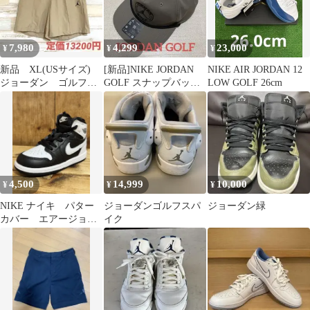
7,980
4,299
23,000
¥
¥
¥
新品 XL(USサイズ)
[新品]NIKE JORDAN
NIKE AIR JORDAN 12
ジョーダン ゴルフ
GOLF スナップバック
LOW GOLF 26cm
ゴルフ ショートパン
キャップ CAP ゴルフ
ツ ベージュ
4,500
14,999
10,000
¥
¥
¥
NIKE ナイキ パター
ジョーダンゴルフスパ
ジョーダン緑
カバー エアージョー
イク
ダン