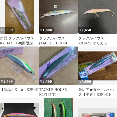
2,399
1,800
1,650
¥
¥
¥
新品 タックルハウス
タックルハウス
タックルハウス
K2F142 T1 初回限定カ
(TACKLE HOUSE)
k2f142t2 オリカラ
ラー
K2F142
2,599
2,500
5,800
¥
¥
¥
【新品】K-ten K2F142
TACKLE HOUSE
激レア★タックルハウ
K2F142 T2
ス【平専】K2F142ヒラ
スズキ磯ヒラ
TACKLEHOUSE