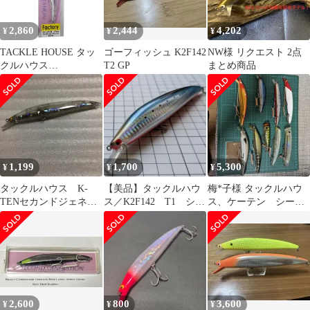
2,860
2,444
4,202
¥
¥
¥
TACKLE HOUSE タッ
ゴーフィッシュ K2F142
NW様 リクエスト 2点
クルハウス
T2 GP
まとめ商品
K2F142Factory(針ナシ)
HHクリア
1,199
1,700
5,300
¥
¥
¥
タックルハウス K-
【美品】タックルハウ
梅*子様 タックルハウ
TENセカンドジェネレ
ス／K2F142 T1 シー
ス、ケーテン シーバ
ーション K2F142 や
バス ヒラスズキ フ
スルアーまとめ売り総
や訳あり品
ローティング
額2万五千超え
2,600
800
3,600
¥
¥
¥