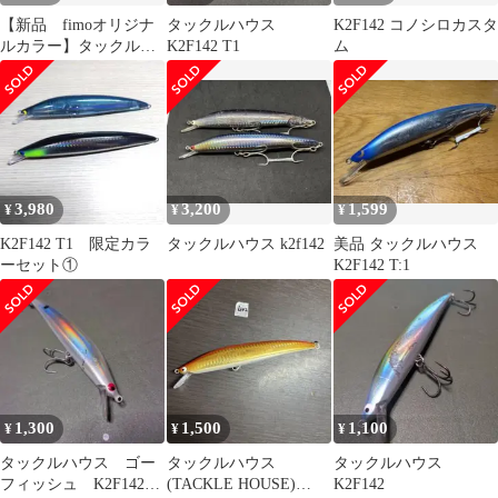
【新品 fimoオリジナ
タックルハウス
K2F142 コノシロカスタ
ルカラー】タックルハ
K2F142 T1
ム
ウス K2F142 ノアール
3,980
3,200
1,599
¥
¥
¥
K2F142 T1 限定カラ
タックルハウス k2f142
美品 タックルハウス
ーセット①
K2F142 T:1
1,300
1,500
1,100
¥
¥
¥
タックルハウス ゴー
タックルハウス
タックルハウス
フィッシュ K2F142
(TACKLE HOUSE)
K2F142