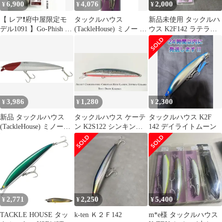
6,900
4,076
2,000
¥
¥
¥
【 レア❗️府中屋限定モ
タックルハウス
新品未使用 タックルハ
デル1091 】Go-Phish /
(TackleHouse) ミノー K-
ウス K2F142 ラテラル
K2F142 GP
TEN セカンドジェネレ
チャート 限定カラー
ーション K2F 142mm
26.5g シルバー・コノシ
ロ #111 K2F142 T:1 ル
アー
3,986
1,280
2,300
¥
¥
¥
新品 タックルハウス
タックルハウス ケーテ
タックルハウス K2F
(TackleHouse) ミノー
ン K2S122 シンキング
142 デイライトムーン
Tuned K-TEN TKW
ワークス イワシ/レッ
140mm 30g SH・レッド
ドベリー
ヘッド #102 TKW140
ルアー
2,771
2,250
5,400
¥
¥
¥
TACKLE HOUSE タッ
k-ten Ｋ２Ｆ142
m*e様 タックルハウス