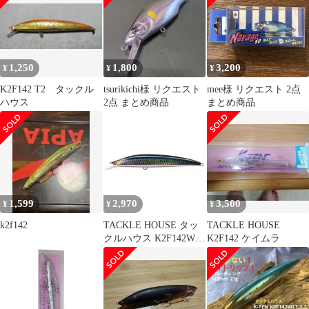
1,250
1,800
3,200
¥
¥
¥
K2F142 T2 タックル
tsurikichi様 リクエスト
mee様 リクエスト 2点
ハウス
2点 まとめ商品
まとめ商品
1,599
2,970
3,500
¥
¥
¥
k2f142
TACKLE HOUSE タッ
TACKLE HOUSE
クルハウス K2F142WL
K2F142 ケイムラ
No110 SH･イワシ/RB