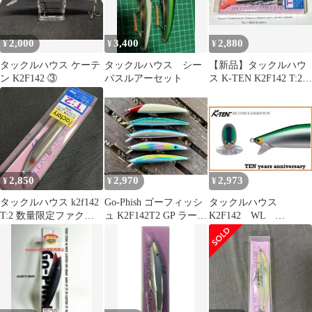
2,000
3,400
2,880
¥
¥
¥
タックルハウス ケーテ
タックルハウス シー
【新品】タックルハウ
ン K2F142 ③
バスルアーセット
ス K-TEN K2F142 T:2
コノシロCustom
2,850
2,970
2,973
¥
¥
¥
タックルハウス k2f142
Go-Phish ゴーフィッシ
タックルハウス
T:2 数量限定ファクト
ュ K2F142T2 GP ラージ
K2F142 WL
リーチューンモデル ①
アイモデル #6 SPR GP
T2.2 142mm 27g
K2F142WL ワイドリ
ップ K2F 142 WL
1個当たりの販売価格
です カラーをご選択
ください