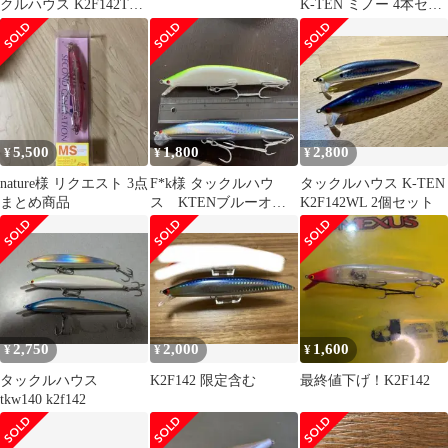
クルハウス K2F142T1
K-TEN ミノー 4本セッ
落ちアユ
ト
5,500
1,800
2,800
¥
¥
¥
nature様 リクエスト 3点
F*k様 タックルハウ
タックルハウス K-TEN
まとめ商品
ス KTENブルーオー
K2F142WL 2個セット
シャン140 k2F1422個セ
ット
2,750
2,000
1,600
¥
¥
¥
タックルハウス
K2F142 限定含む
最終値下げ！K2F142
tkw140 k2f142