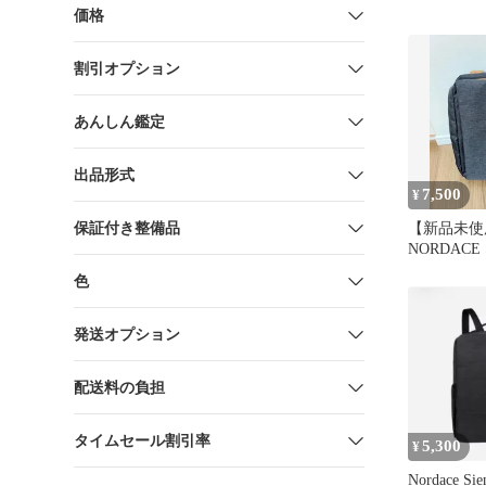
価格
割引オプション
あんしん鑑定
出品形式
7,500
¥
保証付き整備品
【新品未使
NORDACE 
パック ブ
色
発送オプション
配送料の負担
タイムセール割引率
5,300
¥
Nordace 