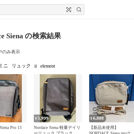
ace Siena の検索結果
中のみ表示
ミニ
リュック
ii
element
5,999
6,888
¥
¥
ena Pro 13
Nordace Siena 軽量デイリ
【新品未使用】
ーリュック ブラック
NORDACE Siena proク