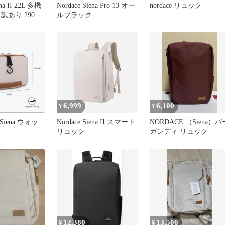
ena II 22L 多機
Nordace Siena Pro 13 オー
nordace リュック
訳あり 290
ルブラック
6,999
6,100
¥
¥
Siena ウォッ
Nordace Siena II スマート
NORDACE （Siena）バ
リュック
ガンディ リュック
12,380
13,500
¥
¥