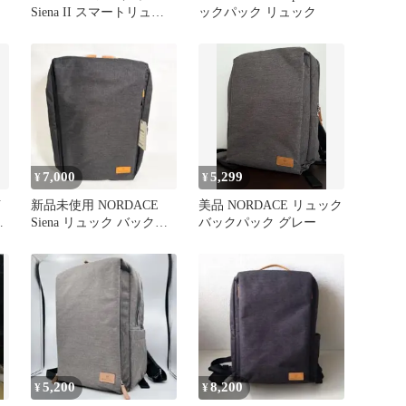
Siena II スマートリュッ
ックパック リュック
ク ビジネスリュック
7,000
5,299
¥
¥
イ
新品未使用 NORDACE
美品 NORDACE リュック
グ
Siena リュック バックパ
バックパック グレー
ック ブラック
5,200
8,200
¥
¥