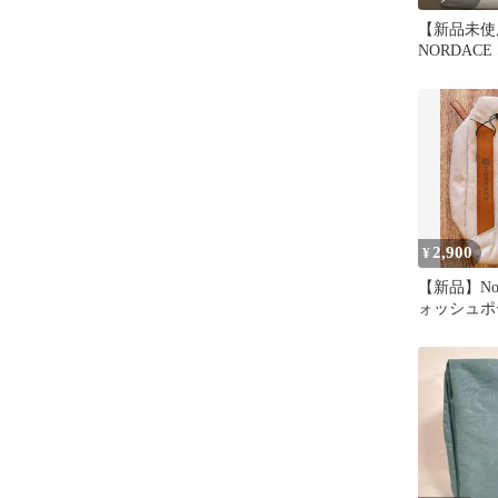
【新品未使
NORDACE 
ク 軽量デ
19L
2,900
¥
【新品】Nord
ォッシュポ
リーバッグ