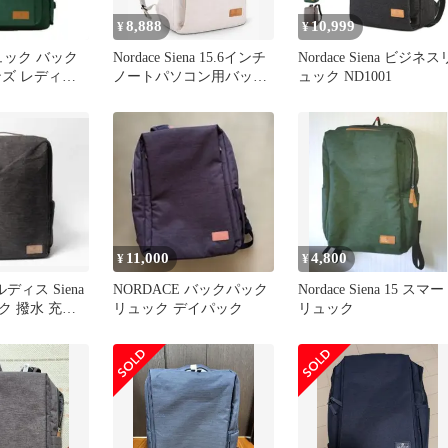
8,888
10,999
¥
¥
 リュック バック
Nordace Siena 15.6インチ
Nordace Siena ビジネス
ンズ レディー
ノートパソコン用バック
ュック ND1001
学 旅行
パックUSB充電
11,000
4,800
¥
¥
ノルディス Siena
NORDACE バックパック
Nordace Siena 15 スマ
ク 撥水 充電
リュック デイパック
リュック
確認済