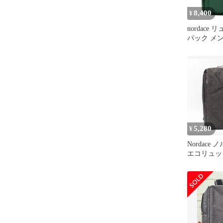
8,400
¥
nordace
パック メ
ス 通勤 通
5,280
¥
Nordace 
エコリュッ
ポート動作