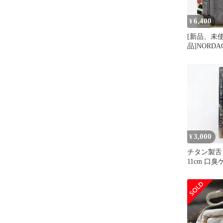
6,400
¥
[新品、未
品]NORDA
ックパック
3,000
¥
チタン製舌
11cm 口臭
三条 日本
品