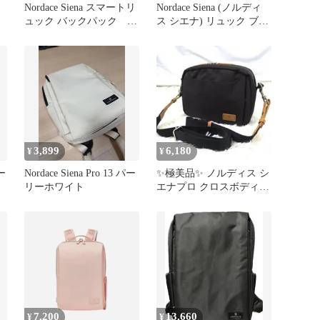
Nordace Siena スマートリ
Nordace Siena (ノルディ
ュック バックパック グ
ス シエナ) リュック ブラ
レー 軽量
ック
3,899
6,180
¥
¥
ー
Nordace Siena Pro 13 パー
✨極美品✨ ノルディス シ
リーホワイト
エナプロ クロスボディバ
ッグ ポリエステル 黒灰
色
7,200
13,660
¥
¥