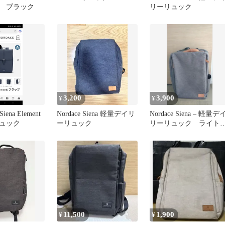
 ブラック
リーリュック
3,200
3,900
¥
¥
iena Element
Nordace Siena 軽量デイリ
Nordace Siena – 軽量デ
ュック
ーリュック
リーリュック ライト
レー
11,500
1,900
¥
¥