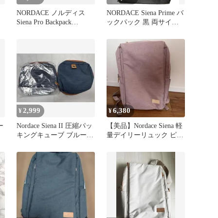
NORDACE ノルディス
NORDACE Siena Prime バ
Siena Pro Backpack
ックパック 黒 両サイド
ND1120
ポケット付
2,999
6,380
¥
¥
ー
Nordace Siena II 圧縮パッ
【美品】Nordace Siena 軽
キングキューブ ブルー 2
量デイリーリュック ピン
個セット
ク