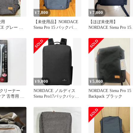
7,800
7,000
¥
¥
使用
【未使用品】NORDACE
【ほぼ未使用】
CE グレー バ
Siena Pro 15 バックパッ
NORDACE Siena Pro 15
ク ネイビー
バックパック ネイビー
9,000
5,000
¥
¥
クリーナー
NORDACE ノルディス
NORDACE Siena Pro 15
ケア 舌専用 燕
Siena Pro17バックパック
Backpack ブラック
製 オーラル用
ブラック