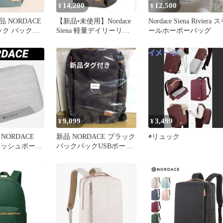
14,200
12,500
¥
¥
 NORDACE
【新品•未使用】Nordace
Nordace Siena Riviera 
ュック バックパ
Siena 軽量デイリーリュ
ールホーボーバッグ
ア
ック グレー
9,099
3,499
¥
¥
NORDACE
新品 NORDACE ブラック
◉リュック
Iウォッシュポーチ
バックパックUSBポート
付 大容量19L 通勤通学