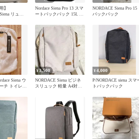
用】
Nordace Siena Pro 13 スマ
NORDACE Siena Pro 15
Siena リュッ
ートバックパック 15L ブ
バックパック
イリーバック
ラック
3,500
4,000
¥
¥
ace Siena ウ
NORDACE Siena ビジネ
P/NORDACE siena スマ
ーチ トイレタ
スリュック 軽量 A4対応
トバックパック
ノルディス