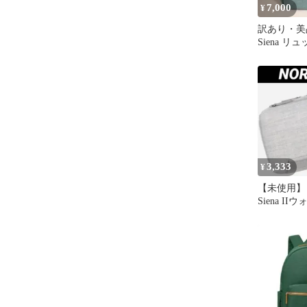
7,000
¥
訳あり・美品
Siena リ
ック アク
3,333
¥
【未使用】 
Siena I
タグ付き