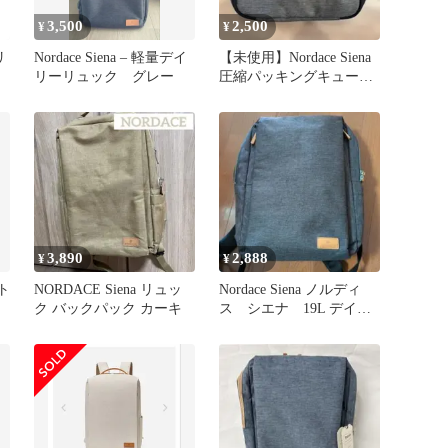
3,500
2,500
¥
¥
リ
Nordace Siena – 軽量デイ
【未使用】Nordace Siena
リーリュック グレー
圧縮パッキングキューブ
& ウォッシュポーチ
3,890
2,888
¥
¥
ート
NORDACE Siena リュッ
Nordace Siena ノルディ
ク バックパック カーキ
ス シエナ 19L デイパ
ック