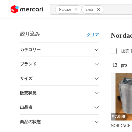
ンツにスキップ
Nordace
Siena
絞り込み
Nord
クリア
カテゴリー
販売
ブランド
13
pro
サイズ
販売状況
出品者
7,000
¥
商品の状態
NORDACE Si