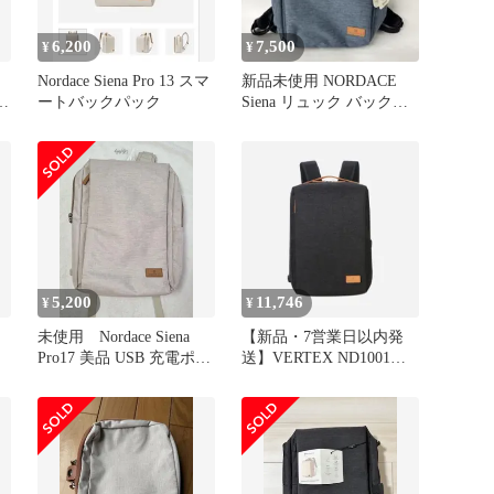
6,200
7,500
¥
¥
Nordace Siena Pro 13 スマ
新品未使用 NORDACE
ートバックパック
Siena リュック バックパ
ック ブルー
5,200
11,746
¥
¥
未使用 Nordace Siena
【新品・7営業日以内発
Pro17 美品 USB 充電ポー
送】VERTEX ND1001
ト
SIENA BKA Siena軽量リ
ュック ブラック
ND1001SIENABKA【沖
縄離島販売不可】