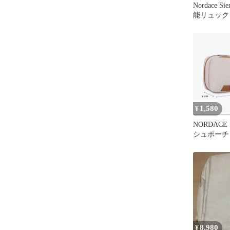
Nordace Si
能リュック 
1,580
¥
NORDACE 
シュポーチ
8,980
¥