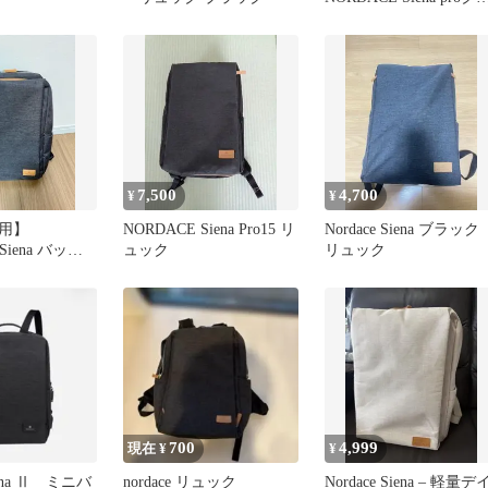
スボディバッグ
7,500
4,700
¥
¥
用】
NORDACE Siena Pro15 リ
Nordace Siena ブラッ
Siena バック
ュック
リュック
ラック
700
4,999
現在 ¥
¥
Siena Ⅱ ミニバ
nordace リュック
Nordace Siena – 軽量デ