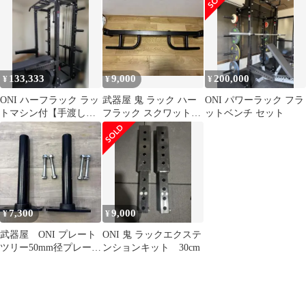
取限定】
133,333
9,000
200,000
¥
¥
¥
ONI ハーフラック ラッ
武器屋 鬼 ラック ハー
ONI パワーラック フラ
トマシン付【手渡し限
フラック スクワットス
ットベンチ セット
定】
タンド対応 チンニング
バー
7,300
9,000
¥
¥
武器屋 ONI プレート
ONI 鬼 ラックエクステ
ツリー50mm径プレート
ンションキット 30cm
ハーフラック パワーラ
ック用