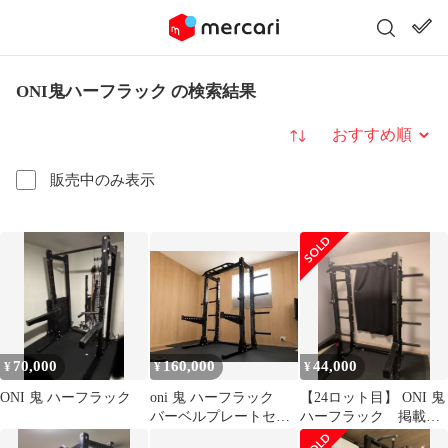
ONI鬼ハーフラック の検索結果
並び替え
販売中のみ表示
70,000
160,000
44,000
¥
¥
¥
ONI 鬼 ハーフラック
oni 鬼 ハーフラック
【24ロット目】 ONI 鬼
バーベルプレートセッ
ハーフラック 掲載期
ト パワーラック【引
間8/21(金)まで