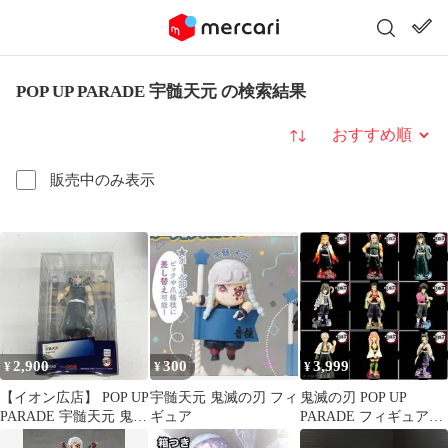
POP UP PARADE 宇髄天元 の検索結果
並び替え
販売中のみ表示
2,900
300
3,999
¥
¥
¥
【イオン広店】 POP UP
宇髄天元 鬼滅の刃 フィ
鬼滅の刃 POP UP
PARADE 宇髄天元 鬼滅
ギュア
PARADE フィギュア用
の刃 【701】
アクリル台座 柱