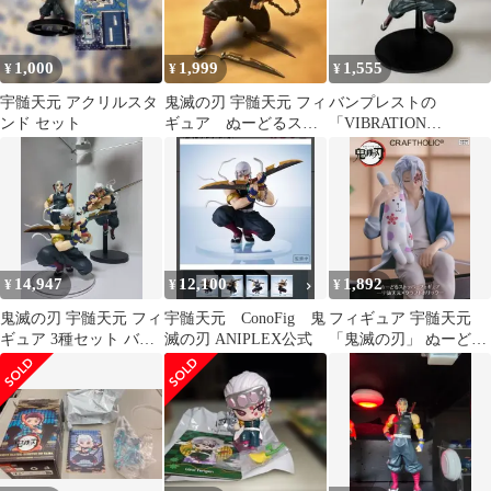
1,000
1,999
1,555
¥
¥
¥
宇髄天元 アクリルスタ
鬼滅の刃 宇髄天元 フィ
バンプレストの
ンド セット
ギュア ぬーどるスト
「VIBRATION
ッパー
STARS」シリーズの宇
髄天元
14,947
12,100
1,892
¥
¥
¥
鬼滅の刃 宇髄天元 フィ
宇髄天元 ConoFig 鬼
フィギュア 宇髄天元
ギュア 3種セット バイ
滅の刃 ANIPLEX公式
「鬼滅の刃」 ぬーどる
ブレーション ポップア
ストッパーフィギュア-
ップパレード 等
宇髄天元×クラフトホリ
ック-【14日以内発送】