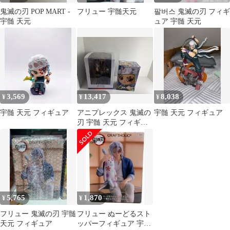
鬼滅の刃 POP MART -
フリュー 宇髄天元
팔버스 鬼滅の刃 フィギ
宇髄 天元
ュア 宇髄 天元
3,569
13,417
8,038
¥
¥
¥
宇髄 天元 フィギュア
アニプレックス 鬼滅の
宇髄 天元 フィギュア
刃 宇髄 天元 フィギュ
ア ＋ Q posket（キュー
ポスケット）
5,765
1,870
¥
¥
フリュー 鬼滅の刃 宇髄
フリュー ぬーどるスト
天元 フィギュア
ッパーフィギュア 宇髄