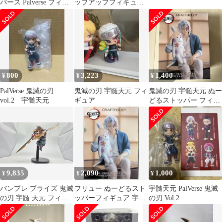
バース Palverse フィギ
ップアップフィギュア
ュア
開封のみ
800
3,223
1,400
¥
¥
¥
PalVerse 鬼滅の刃
鬼滅の刃 宇髄天元 フィ
鬼滅の刃 宇髄天元 ぬー
vol.2 宇髄天元
ギュア
どるストッパー フィギ
ュア ROUND1 限定 ぬ
ーすと
9,835
2,090
1,000
¥
¥
¥
バンプレ プライズ 鬼滅
フリュー ぬーどるスト
宇髄天元 PalVerse 鬼滅
の刃 宇髄 天元 フィギ
ッパーフィギュア 宇髄
の刃 Vol.2
ュア 出品
天元×クラフトホリック
20149