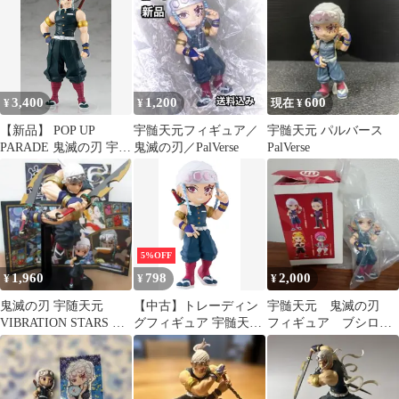
3,400
1,200
600
¥
¥
現在 ¥
【新品】 POP UP
宇髄天元フィギュア／
宇髄天元 パルバース
PARADE 鬼滅の刃 宇髄
鬼滅の刃／PalVerse
PalVerse
天元 ノンスケール プラ
スチック製 塗装済み完
成品フィギュア 佐賀
5%OFF
1,960
798
2,000
¥
¥
¥
鬼滅の刃 宇随天元
【中古】トレーディン
宇髄天元 鬼滅の刃
VIBRATION STARS Q
グフィギュア 宇髄天元
フィギュア ブシロー
posket petit
「PalVerse 鬼滅の刃
ドクリエイティブ
vol.2」