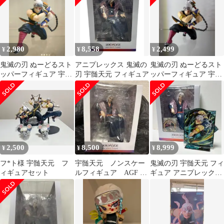
2,980
8,558
2,499
¥
¥
¥
鬼滅の刃 ぬーどるスト
アニプレックス 鬼滅の
鬼滅の刃 ぬーどるスト
ッパーフィギュア 宇髄
刃 宇髄天元 フィギュア
ッパーフィギュア 宇髄
天元
天元
2,500
8,500
8,999
¥
¥
¥
フ*ト様 宇髄天元 フ
宇髄天元 ノンスケー
鬼滅の刃 宇髄天元 フィ
ィギュアセット
ルフィギュア AGF 鬼
ギュア アニプレックス
滅の刃 特典つき
限定特典+オマケ付き
AGF