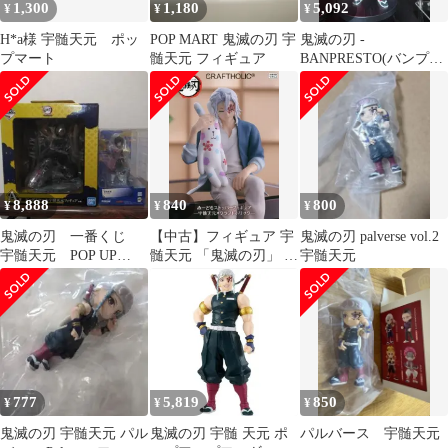
1,300
1,180
5,092
¥
¥
¥
H*a様 宇髄天元 ポッ
POP MART 鬼滅の刃 宇
鬼滅の刃 -
プマート
髄天元 フィギュア
BANPRESTO(バンプレ
スト) 宇髄 天元 フィギ
ュア (ボックスX)
8,888
840
800
¥
¥
¥
鬼滅の刃 一番くじ
【中古】フィギュア 宇
鬼滅の刃 palverse vol.2
宇髄天元 POP UP
髄天元 「鬼滅の刃」 ぬ
宇髄天元
PARADE 冨岡義勇
ーどるストッパーフィ
ギュア-宇髄天元×クラ
フトホリック-
777
5,819
850
¥
¥
¥
鬼滅の刃 宇髄天元 パル
鬼滅の刃 宇髄 天元 ポ
パルバース 宇髄天元