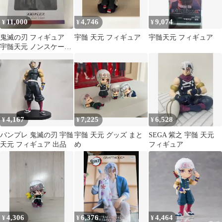
11,000
4,746
9,074
¥
¥
¥
鬼滅の刃 フィギュア
宇髄 天元 フィギュア
宇髄天元 フィギュア
宇髄天元 ノンスケール
フィギュア AGF アニプ
レックス
4,167
7,225
6,528
¥
¥
¥
バンプレ 鬼滅の刃 宇髄
宇髄 天元 グッズ まと
SEGA 紫之 宇髄 天元
天元 フィギュア 出品
め
フィギュア
4,306
6,376
4,464
¥
¥
¥