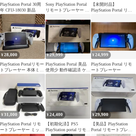
PlayStation Portal 30周
Sony PlayStation Portal
【未開封品】
年 CFIJ-18030 新品
リモートプレーヤー 本
PlayStation Portal リモ
体
ートプレーヤー
28,000
29,999
24,999
¥
¥
¥
PlayStation Portalリモー
PlayStation Portal 美品
PlayStation Portal リモ
トプレーヤー 本体ミッ
使用少 動作確認済 ケー
ートプレーヤー
ドナイトブラック
ス・カバー付
31,000
24,400
29,900
¥
¥
¥
PlayStation Portal リモ
【初期化済】PS5
【美品】PlayStation
ートプレーヤー ミッド
PlayStation portal リモー
Portal リモートプレー
ナイト ブラック
トプレーヤー
ヤー 本体