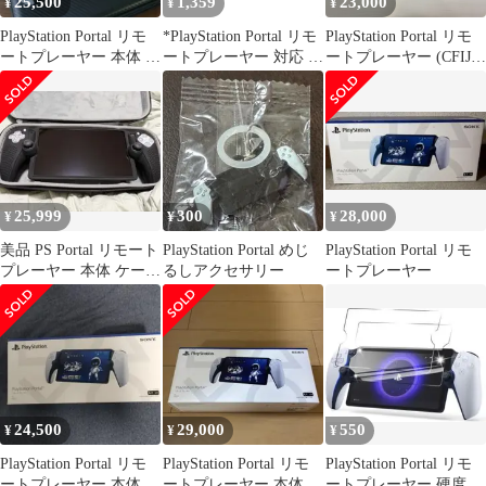
25,500
1,359
23,000
¥
¥
¥
PlayStation Portal リモ
*PlayStation Portal リモ
PlayStation Portal リモ
ートプレーヤー 本体 ケ
ートプレーヤー 対応 保
ートプレーヤー (CFIJ-
ース付
護フィルム
18000) ※保護ガラス付
き 中古品
smghold097939
25,999
300
28,000
¥
¥
¥
美品 PS Portal リモート
PlayStation Portal めじ
PlayStation Portal リモ
プレーヤー 本体 ケース
るしアクセサリー
ートプレーヤー
付き
24,500
29,000
550
¥
¥
¥
PlayStation Portal リモ
PlayStation Portal リモ
PlayStation Portal リモ
ートプレーヤー 本体
ートプレーヤー 本体
ートプレーヤー 硬度9H