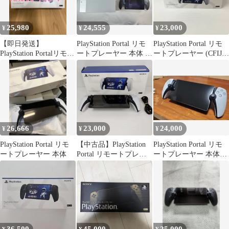
25,980
24,555
23,000
¥
¥
¥
【即日発送】
PlayStation Portal リモ
PlayStation Portal リモ
PlayStation Portalリモー
ートプレーヤー 本体 ブ
ートプレーヤー (CFIJ-
トプレーヤー
ラック
18000) 中古品
smghold097935
26,666
23,000
24,000
¥
¥
¥
PlayStation Portal リモ
【中古品】PlayStation
PlayStation Portal リモ
ートプレーヤー 本体
Portal リモートプレー
ートプレーヤー 本体
ヤー CFIJ-18000 ホワイ
箱あり
ト 〇YR-54566〇