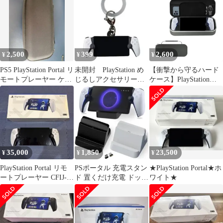
2,500
399
2,600
¥
¥
¥
PS5 PlayStation Portal リ
未開封 PlayStation め
【衝撃から守るハード
モートプレーヤー ケー
じるしアクセサリー
ケース】PlayStation
スとカバー
Portal
Portal ケース ハードケ
ース PS ポータル リモ
ートプレーヤー 収納バ
ッグ 持ち運び 保護ケー
ス 傷防止 _d
35,000
1,850
23,500
¥
¥
¥
PlayStation Portal リモ
PSポータル 充電スタン
★PlayStation Portal★ホ
ートプレーヤー CFIJ-
ド 置くだけ充電 ドック
ワイト★
18000
コネクタ保護 省スペー
ス