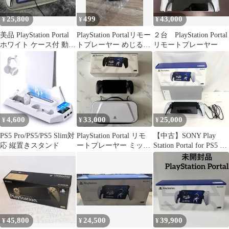
25,800
499
43,000
¥
¥
¥
美品 PlayStation Portal
PlayStation Portalリモー
２台 PlayStation Portal
ホワイト ケース付 動作
トプレーヤー めじるし
リモートプレーヤー
確認済
アクセサリー
4,600
33,000
25,000
¥
¥
¥
PS5 Pro/PS5/PS5 Slim対
PlayStation Portal リモ
【中古】SONY Play
応 縦置きスタンド
ートプレーヤー ミッド
Station Portal for PS5 プ
ナイト ブラック
レステ リモートプレー
ヤー CFI-Y1000 店舗併
売品 M80805-3
45,800
24,500
39,900
¥
¥
¥