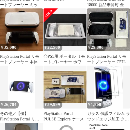
ートプレーヤー ミッド
18000 新品未開封 金土
ナイト ブラック
日祝休
35,000
22,500
29,800
¥
¥
¥
PlayStation Portal リモ
◇PS5用 ポータル リモ
PlayStation Portal リモ
ートプレーヤー 本体
ートプレーヤー ホワイ
ートプレーヤー CFIJ-
+専用ケース
ト CFIJ-18000 967
18000
26,784
59,999
1,900
¥
¥
¥
その他／【優】
PlayStation Portal
ガラス 保護フィルム ラ
PlayStation Portal リモ
PULSE Explore ケース
ウンドエッジ加工 クリ
ートプレーヤー
ア PSポータブル PS5