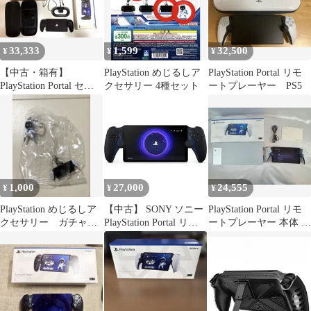
33,333
1,599
32,500
¥
¥
¥
【中古・箱有】
PlayStation めじるしア
PlayStation Portal リモ
PlayStation Portal セッ
クセサリー 4種セット
ートプレーヤー PS5
ト品
1,000
27,000
24,555
¥
¥
¥
PlayStation めじるしア
【中古】 SONY ソニー
PlayStation Portal リモ
クセサリー ガチャ 2
PlayStation Portal リモ
ートプレーヤー 本体 ホ
種セット
ートプレーヤー ミッド
ワイト
ナイト ブラック PSP プ
レイステーション ポー
タル