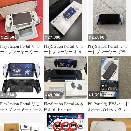
29,500
27,000
25,800
¥
¥
¥
PlayStation Portal リモ
PlayStation Portal リモ
PlayStation Portal リモ
ートプレーヤー ケース
ートプレーヤー キャリ
ートプレーヤー（PS5
カバー付き
ングケース付
用）
1,680
49,000
1,300
¥
¥
¥
PlayStation Portal リモ
PlayStation Portal 本体
PS Portal用 EVAハード
ートプレーヤー ケース
PULSE Explore
ポーチ A'class アクラス
ブラック