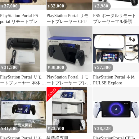
37,000
32,000
2,980
¥
¥
¥
PlayStation Portal PS
PlayStation Portal リモ
PS5 ポータルリモート
portal リモートプレー
ートプレーヤー CFIJ-
プレーヤーフル保護カ
ヤー
18000
バー用ケース スタンド
付き 黒
31,500
38,000
57,300
¥
¥
¥
PlayStation Portal リモ
PlayStation Portal リモ
PlayStation Portal 本体
ートプレーヤー 本体 箱
ートプレーヤー プレス
PULSE Explore
付き
テ5 ブラック
41,000
23,500
38,328
¥
¥
¥
PlayStation Portal リモ
後藤様専用
PlayStationPortal CFIJ-