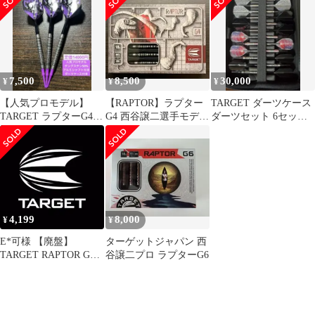
7,500
8,500
30,000
¥
¥
¥
【人気プロモデル】
【RAPTOR】ラプター
TARGET ダーツケース
TARGET ラプターG4
G4 西谷譲二選手モデル
ダーツセット 6セット
西谷譲二モデル【ダー
2BA【TARGET】
わりと美品も
ツケース付き】
4,199
8,000
¥
¥
E*可様 【廃盤】
ターゲットジャパン 西
TARGET RAPTOR G4
谷譲二プロ ラプターG6
西谷譲二 ダーツケース
付