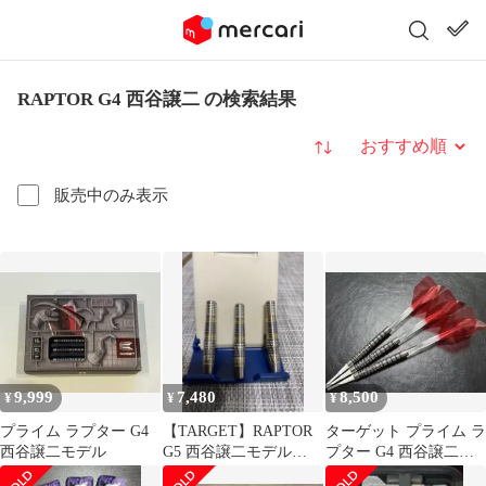
RAPTOR G4 西谷譲二 の検索結果
並び替え
販売中のみ表示
9,999
7,480
8,500
¥
¥
¥
プライム ラプター G4
【TARGET】RAPTOR
ターゲット プライム ラ
西谷譲二モデル
G5 西谷譲二モデル
プター G4 西谷譲二モ
2BA
デル