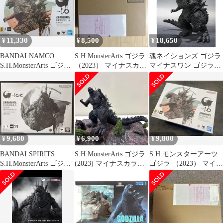
11,330
8,500
18,650
¥
¥
¥
BANDAI NAMCO
S.H.MonsterArts ゴジラ
魂ネイションズ ゴジラ
S.H.MonsterArts ゴジラ
（2023） マイナスカラ
マイナスワン ゴジラ
(2023)
ーVer.
(2023)マイナス カラー
Ver.バンダイスピリッツ
S.H.MonsterArts アクシ
ョンフィギュア [ゴジ
ラ(2023)マイナスカラ
ーver.]
9,680
6,900
9,800
¥
¥
¥
BANDAI SPIRITS
S.H.MonsterArts ゴジラ
S.H.モンスターアーツ
S.H.MonsterArts ゴジラ
(2023) マイナスカラー
ゴジラ （2023） マイナ
(2023) マイナスカラー
Ver.
スワン
Ver.