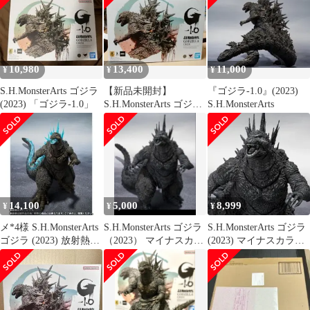
10,980
13,400
11,000
¥
¥
¥
S.H.MonsterArts ゴジラ
【新品未開封】
『ゴジラ-1.0』(2023)
(2023) 「ゴジラ-1.0」
S.H.MonsterArts ゴジ
S.H.MonsterArts
ラ-1.0(2023)
14,100
5,000
8,999
¥
¥
¥
メ*4様 S.H.MonsterArts
S.H.MonsterArts ゴジラ
S.H.MonsterArts ゴジラ
ゴジラ (2023) 放射熱線
（2023） マイナスカラ
(2023) マイナスカラー
Ver.
ーVer. 開封
Ver