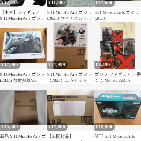
12,635
11,800
17,600
¥
¥
¥
【中古】フィギュア
S.H.MonsterArts ゴジラ
S.H.MonsterArts ゴジラ
S.H.MonsterArts ゴジラ
(2023) マイナスカラー
(2023）
(2023) 「ゴジラ-1.0」
Ver.
17,000
21,999
8,499
¥
¥
¥
S.H.MonsterArts ゴジラ
S.H.MonsterArts ゴジラ
ゴジラ フィギュア 一番
(2023) 放射熱線Ver.
（2023）二点セット
くじ MonsterARTS
35,800
17,800
15,900
¥
¥
¥
新品 S.H.MonsterArts ゴ
【未開封品】
値下 S.H.MonsterArts