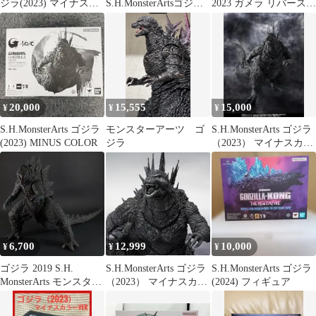
ジラ(2023) マイナスカ
S.H.MonsterArtsゴジラ
2023 ガメラ リバース
ラー
(2023) 放射熱線Ver.
可動フィギュア
20,000
15,555
15,000
¥
¥
¥
S.H.MonsterArts ゴジラ
モンスターアーツ ゴ
S.H.MonsterArts ゴジラ
(2023) MINUS COLOR
ジラ
（2023） マイナスカラ
ーVer.
6,700
12,999
10,000
¥
¥
¥
ゴジラ 2019 S.H.
S.H.MonsterArts ゴジラ
S.H.MonsterArts ゴジラ
MonsterArts モンスター
（2023） マイナスカラ
(2024) フィギュア
アーツ
ーVer.