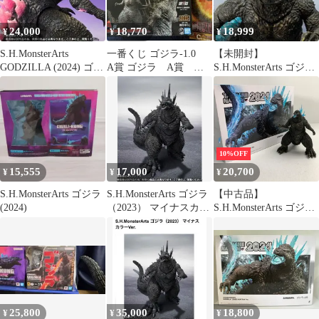
24,000
18,770
18,999
¥
¥
¥
S.H.MonsterArts
一番くじ ゴジラ-1.0
【未開封】
GODZILLA (2024) ゴジ
A賞 ゴジラ A賞 ゴ
S.H.MonsterArts ゴジラ
ラ2024
ジラエヴォルブ 2024
(2023) 放射熱線Ver.
10%OFF
15,555
17,000
20,700
¥
¥
¥
S.H.MonsterArts ゴジラ
S.H.MonsterArts ゴジラ
【中古品】
(2024)
（2023） マイナスカラ
S.H.MonsterArts ゴジラ
ーVer.２点
(2023) 放射熱線Ver. フ
ィギュア 【044-260402-
io-50-fuzh】
25,800
35,000
18,800
¥
¥
¥