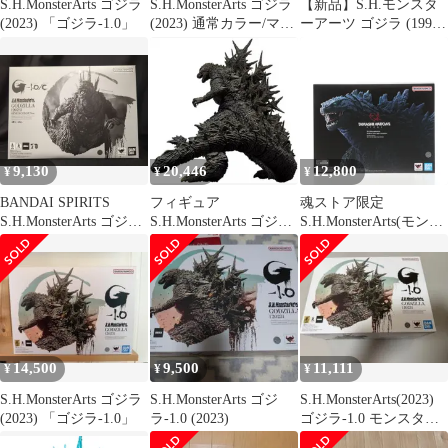
S.H.MonsterArts ゴジラ
S.H.MonsterArts ゴジラ
【新品】S.H.モンスタ
(2023) 「ゴジラ-1.0」
(2023) 通常カラー/マイ
ーアーツ ゴジラ (1991)
ナスカラー
-新宿決戦- 約160mm
PVC製 塗装済み可動フ
ィギュア
9,130
20,446
12,800
¥
¥
¥
BANDAI SPIRITS
フィギュア
魂ストア限定
S.H.MonsterArts ゴジラ
S.H.MonsterArts ゴジラ
S.H.MonsterArts(モンス
(2023) マイナスカラー
（2023） 「ゴジ
ターアーツ) ゴジラ
Ver.
ラ-1.0」【10日以内発
(2019) -Night Color
送】
Edition- ゴジラ キン
グ・オブ・モンスター
ズ 完成品 可動フィギュ
ア バンダイスピリッツ
14,500
9,500
11,111
¥
¥
¥
S.H.MonsterArts ゴジラ
S.H.MonsterArts ゴジ
S.H.MonsterArts(2023)
(2023) 「ゴジラ-1.0」
ラ-1.0 (2023)
ゴジラ-1.0 モンスター
アーツ