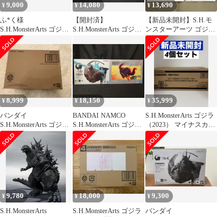
9,000
14,080
13,690
¥
¥
¥
ふ*く様
【開封済】
【新品未開封】S.H.モ
S.H.MonsterArts ゴジラ
S.H.MonsterArts ゴジラ
ンスターアーツ ゴジラ
(2023)
(2023) ゴジラ-1.0
(2023)『ゴジラ-1.0』
8,999
18,150
35,999
¥
¥
¥
バンダイ
BANDAI NAMCO
S.H.MonsterArts ゴジラ
S.H.MonsterArts ゴジ
S.H.MonsterArts ゴジラ
（2023） マイナスカラ
ラ -1.0 （2023）
(2023) 放射熱線Ver.
ーVer. 4個
9,780
18,000
9,300
¥
¥
¥
S.H.MonsterArts
S.H.MonsterArts ゴジラ
バンダイ