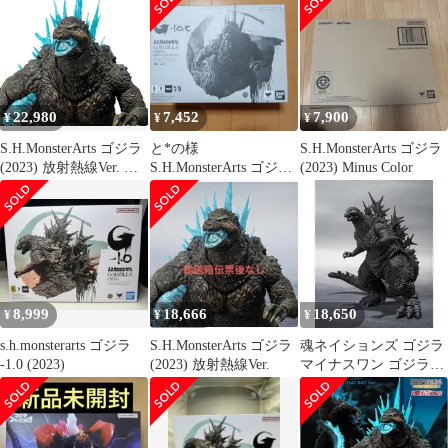
22,980
7,452
7,900
¥
¥
¥
S.H.MonsterArts ゴジラ
と*の様
S.H.MonsterArts ゴジラ
(2023) 放射熱線Ver. 約
S.H.MonsterArts ゴジラ
(2023) Minus Color
160mm PVC製 塗装済み
(2023) マイナスカラー
可動フィギュア【新
Ve
品】
8,999
18,666
18,650
¥
¥
¥
s.h.monsterarts ゴジラ
S.H.MonsterArts ゴジラ
魂ネイションズ ゴジラ
-1.0 (2023)
(2023) 放射熱線Ver.
マイナスワン ゴジラ
(2023)マイナス カラー
Ver.バンダイスピリッツ
S.H.MonsterArts アクシ
ョンフィギュア [ゴジ