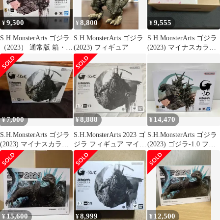
9,500
8,800
9,555
¥
¥
¥
S.H.MonsterArts ゴジラ
S.H.MonsterArts ゴジラ
S.H.MonsterArts ゴジラ
（2023） 通常版 箱・付
(2023) フィギュア
(2023) マイナスカラー
属品完備 中古
Ver.
7,000
8,888
14,470
¥
¥
¥
S.H.MonsterArts ゴジラ
S.H.MonsterArts 2023 ゴ
S.H.MonsterArts ゴジラ
(2023) マイナスカラー
ジラ フィギュア マイナ
(2023) ゴジラ-1.0 フィ
Ver
スカラー
ギュア
15,600
8,999
12,500
¥
¥
¥