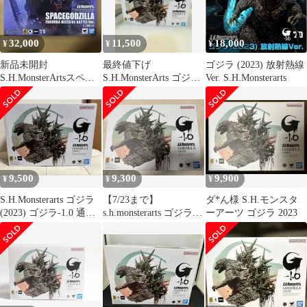
ラ(2023)マイナスカラ
ーver.]
32,000
11,500
18,000
¥
¥
¥
新品未開封
最終値下げ
ゴジラ (2023) 放射熱線
S.H.MonsterArtsスペー
S.H.MonsterArts ゴジラ
Ver. S.H.Monsterarts
スゴジラ 福岡決戦Ver.
(2023) 「ゴジラ-1.0」
9,500
9,300
9,900
¥
¥
¥
S.H.Monsterarts ゴジラ
【7/23まで】
ダ*ん様 S.H.モンスタ
(2023) ゴジラ-1.0 通常
s.h.monsterarts ゴジラ
ーアーツ ゴジラ 2023
版
-1.0 (2023)