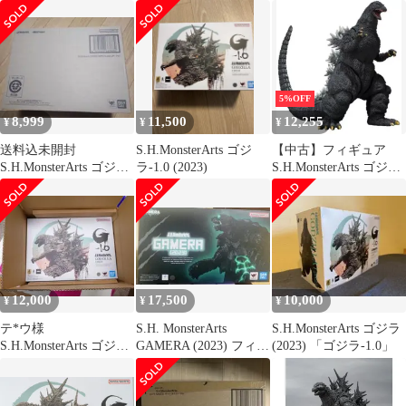
ズ(2019)5体セット
(2023) 放射熱線Ver. ゴ
ジラ-1.0◆新品Ss
5%OFF
8,999
11,500
12,255
¥
¥
¥
送料込未開封
S.H.MonsterArts ゴジ
【中古】フィギュア
S.H.MonsterArts ゴジラ
ラ-1.0 (2023)
S.H.MonsterArts ゴジラ
2023マイナスカラーVer
(1991) -新宿決戦- 「ゴ
ジラVSキングギドラ」
12,000
17,500
10,000
¥
¥
¥
テ*ウ様
S.H. MonsterArts
S.H.MonsterArts ゴジラ
S.H.MonsterArts ゴジラ
GAMERA (2023) フィギ
(2023) 「ゴジラ-1.0」
(2023)
ュア