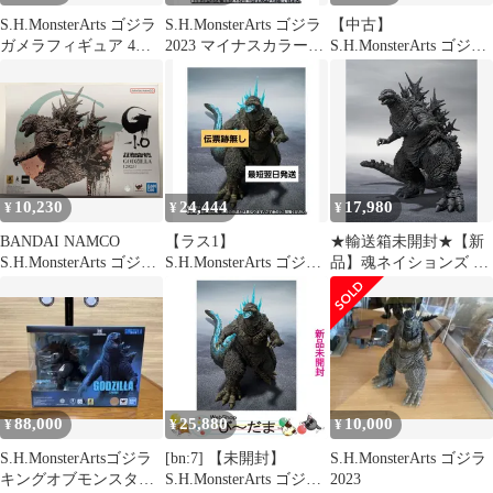
S.H.MonsterArts ゴジラ
S.H.MonsterArts ゴジラ
【中古】
ガメラフィギュア 4種
2023 マイナスカラー
S.H.MonsterArts ゴジラ
セット
Ver 4個
(2023) 放射熱線Ver.
10,230
24,444
17,980
¥
¥
¥
BANDAI NAMCO
【ラス1】
★輸送箱未開封★【新
S.H.MonsterArts ゴジラ
S.H.MonsterArts ゴジラ
品】魂ネイションズ ゴ
(2023)
(2023) 放射熱線Ver.
ジラマイナスワン ゴジ
ラ(2023)マイナス カラ
ーVer.バンダイスピリッ
ツ S.H.MonsterArts アク
ションフィギュア
88,000
25,880
10,000
¥
¥
¥
S.H.MonsterArtsゴジラ
[bn:7] 【未開封】
S.H.MonsterArts ゴジラ
キングオブモンスター
S.H.MonsterArts ゴジラ
2023