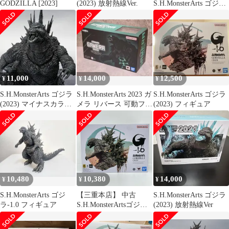
GODZILLA [2023]
(2023) 放射熱線Ver.
S.H.MonsterArts ゴジ
ラ -1.0 （2023）
11,000
14,000
12,500
¥
¥
¥
S.H.MonsterArts ゴジラ
S.H.MonsterArts 2023 ガ
S.H.MonsterArts ゴジラ
(2023) マイナスカラー
メラ リバース 可動フィ
(2023) フィギュア
Ver.
ギュア
10,480
10,380
14,000
¥
¥
¥
S.H.MonsterArts ゴジ
【三重本店】 中古
S.H.MonsterArts ゴジラ
ラ-1.0 フィギュア
S.H.MonsterArtsゴジラ
(2023) 放射熱線Ver
(2023)「ゴジラ-1.0」