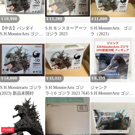
10,900
13,280
11,800
¥
¥
¥
【中古】バンダイ
S.H.モンスターアーツ
S.H.MonsterArts ゴジ
S.H.MonsterArts ゴジラ
ゴジラ 2023
ラ（2023）
2023 ゴジラ-1.0 箱傷み
有り[15]
14,000
11,111
8,399
¥
¥
¥
S.H.Monsterarts ゴジラ
S.H.MonsterArts ゴジ
ジャンク
(2023) 新品未開封
ラ-1.0 ゴジラ 2023 7645
S.H.MonsterArts ゴジラ
1991 新宿決戦 フィギュ
ア
5%OFF