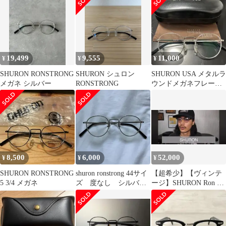
19,499
9,555
11,000
¥
¥
¥
SHURON RONSTRONG
SHURON シュロン
SHURON USA メタルラ
メガネ シルバー
RONSTRONG
ウンドメガネフレーム
ケース付き
8,500
6,000
52,000
¥
¥
¥
SHURON RONSTRONG
shuron ronstrong 44サイ
【超希少】【ヴィンテ
5 3/4 メガネ
ズ 度なし シルバ
ージ】SHURON Ron Sir
ー シュロン
1960s-