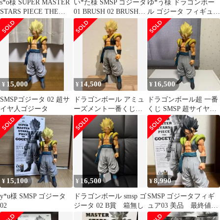
s*o様 SUPER MASTER
い*た様 SMSP ゴジータ
ゆ*う様 ドラゴンボー
STARS PIECE THE
01 BRUSH 02 BRUSH II
ル ゴジータ フィギュア
GOGETA
セット
3体セット smsp 01、
02
15,000
14,500
16,500
¥
¥
¥
SMSPゴジータ 02 超サ
ドラゴンボール アミュ
ドラゴンボール超 一番
イヤ人ゴジータ
ーズメント一番くじ
くじ SMSP 超サイヤ人
SMSP ゴジータ 02 B賞
ゴジータ 02 B賞
15,100
16,500
8,990
¥
¥
¥
y*u様 SMSP ゴジータ
ドラゴンボール smsp ゴ
SMSP ゴジータフィギ
02
ジータ 02 B賞 箱無し
ュア03 美品 最終値下
げ