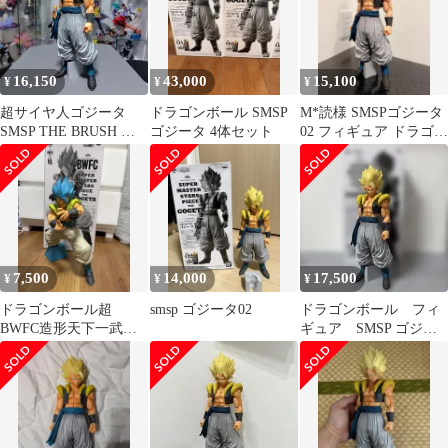
16,150
43,000
15,100
¥
¥
¥
超サイヤ人ゴジータ
ドラゴンボール SMSP
M*読様 SMSPゴジータ
SMSP THE BRUSH Ⅱ
ゴジータ 4体セット
02 フィギュア ドラゴン
賞
ボール 一番くじ
7,500
14,000
17,500
¥
¥
¥
ドラゴンボール超
smsp ゴジータ02
ドラゴンボール フィ
BWFC造形天下一武道
ギュア SMSP ゴジー
会3SMSPTHEGOGETA
タ 02 B賞 超サイヤ
ゴジータ02
人