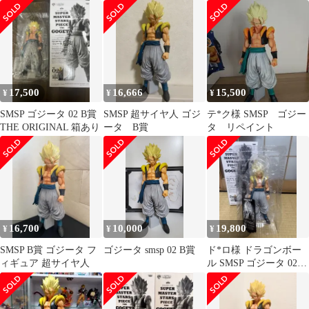
02
ア
17,500
16,666
15,500
¥
¥
¥
SMSP ゴジータ 02 B賞
SMSP 超サイヤ人 ゴジ
テ*ク様 SMSP ゴジー
THE ORIGINAL 箱あり
ータ B賞
タ リペイント
16,700
10,000
19,800
¥
¥
¥
SMSP B賞 ゴジータ フ
ゴジータ smsp 02 B賞
ド*ロ様 ドラゴンボー
ィギュア 超サイヤ人
ル SMSP ゴジータ 02 B
賞 一番くじ 正規品
箱半