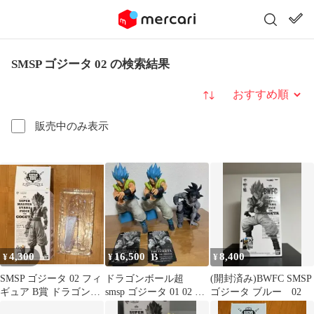
SMSP ゴジータ 02 の検索結果
並び替え
販売中のみ表示
4,300
16,500
8,400
¥
¥
¥
SMSP ゴジータ 02 フィ
ドラゴンボール超
(開封済み)BWFC SMSP
ギュア B賞 ドラゴンボ
smsp ゴジータ 01 02 バ
ゴジータ ブルー 02
ール 一番くじ 箱のみ
ーダック 03