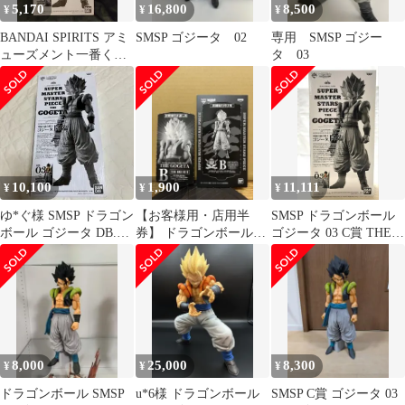
5,170
16,800
8,500
¥
¥
¥
BANDAI SPIRITS アミ
SMSP ゴジータ 02
専用 SMSP ゴジー
ューズメント一番くじ
タ 03
ドラゴンボール超
SUPER MASTER
STARS PIECE THE
GOGETA 02 B賞 超サイ
ヤ人 ゴジータ THE
BRUSH II
10,100
1,900
11,111
¥
¥
¥
ゆ*ぐ様 SMSP ドラゴン
【お客様用・店用半
SMSP ドラゴンボール
ボール ゴジータ DB.03
券】 ドラゴンボール
ゴジータ 03 C賞 THE
THE BRUSH
SMSP ゴジータ B賞 02
BRUSH
8,000
25,000
8,300
¥
¥
¥
ドラゴンボール SMSP
u*6様 ドラゴンボール
SMSP C賞 ゴジータ 03