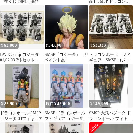
一番くじ 国内正規品
品】SMSP ドラゴンボ
ール ゴジータ フィギュ
ア 3体
62,000
34,000
53,333
¥
¥
¥
BWFC smsp ゴジータ
SMSP「ゴジータ」 リ
ドラゴンボール フィ
01,02,03 3体セット
ペイント品
ギュア SMSP ゴジー
「半券付き」
タ
22,900
45,000
149,999
¥
現在 ¥
¥
ドラゴンボール SMSP
SMSP ドラゴンボール
SMSP 大猿ベジータ ド
ゴジータ 03フィギュア
フィギュア ゴジータ 4
ラゴンボール フィギュ
体セット
ア まとめ売り 引退品