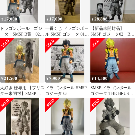
17,000
17,000
28,888
¥
¥
¥
ドラゴンボール ゴジ
一番くじ ドラゴンボー
【新品未開封品】
ータ SMSP B賞 02
ル SMSP ゴジータ 01
SMSP ゴジータ02 B賞
一番くじ フィギュア
THE BRUSH
半券付き
21,500
7,900
14,500
¥
¥
¥
犬好き 様専用 【ブリス
ドラゴンボール SMSP
SMSP ドラゴンボール
ター未開封】SMSP ド
ゴジータ 03
ゴジータ THE BRUSH
ラゴンボール ゴジータ
02
02