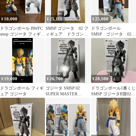
10,000
25,111
25,000
¥
¥
¥
ドラゴンボール BWFC
SMSP ゴジータ 02 フ
ドラゴンボール
smsp ゴジータ フィギュ
ィギュア ドラゴンボ
SMSP ゴジータ 02
ア B賞 02
ール THE GOGETA
フィギュア
19,000
26,700
28,500
¥
¥
¥
ドラゴンボール フィギ
ゴジータ SMSP 02
ドラゴンボール1番くじ
ュア ゴジータ
SUPER MASTER
SMSP ゴジータB賞02
STARS PIECE
半券付き