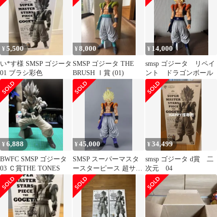
5,500
8,000
14,000
¥
¥
¥
い*す様 SMSP ゴジータ
SMSP ゴジータ THE
smsp ゴジータ リペイ
01 ブラシ彩色
BRUSH Ⅰ賞 (01)
ント ドラゴンボール
6,888
45,000
34,499
¥
¥
¥
BWFC SMSP ゴジータ
SMSP スーパーマスタ
smsp ゴジータ d賞 二
03 Ｃ賞THE TONES
ースターピース 超サイ
次元 04
ヤ人ゴジータ ドラゴン
ボールZ