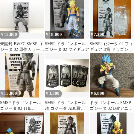
15,000
18,000
7,200
¥
¥
¥
未開封 BWFC SMSP ゴ
SMSP ドラゴンボール
SMSP ゴジータ 02 フィ
ジータ 02 原作カラー
ゴジータ 02 フィギュア
ギュア B賞 ドラゴンボ
【F7329-007】083
ール 一番くじ 箱のみ
15,000
3,300
6,800
¥
¥
¥
SMSP ドラゴンボール
SMSP ドラゴンボール
ドラゴンボール SMSP
ゴジータ 03 THE
超 ゴジータ ABC賞
ゴジータ 02 B賞アニメ
BRUSH
010203賞 半券 まと
カラー フィギュア
め売り
BWFC