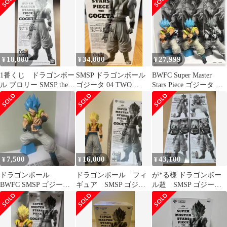
18,000
34,000
27,999
¥
¥
¥
1番くじ ドラゴンボー
SMSP ドラゴンボール
BWFC Super Master
ル ブロリー SMSP theゴ
ゴジータ 04 TWO
Stars Piece ゴジータ フ
ジータ 02 B賞
DIMENSIONS
ィギュア
7,500
16,000
43,100
¥
¥
¥
ドラゴンボール
ドラゴンボール フィ
が*る様 ドラゴンボー
BWFC SMSP ゴジー
ギュア SMSP ゴジー
ル超 SMSP ゴジータ
タ B賞02
タ 02 B賞 超サイヤ
01 02 03＋かめはめは4
人
体