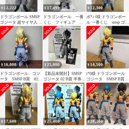
12,222
17,499
12,300
¥
¥
¥
ドラゴンボール SMSP
ドラゴンボール 一番
ボ*バ様 ドラゴンボー
ゴジータ 超サイヤ人 02
くじ フィギュア ゴ
ル 一番くじ smsp ゴジ
B賞
ジータ
ータ02 B賞 箱なし
正規品
16,000
25,000
14,500
¥
¥
¥
ドラゴンボール ゴジ
【新品未開封】SMSP
t*0様 ドラゴンボール
ータ SMSP B賞 02
ゴジータ 02 B賞 半券付
ゴジータ SMSP B賞
一番くじ フィギュア
き
02 一番くじ フィギュ
ア
17,600
25,400
28,300
¥
¥
¥