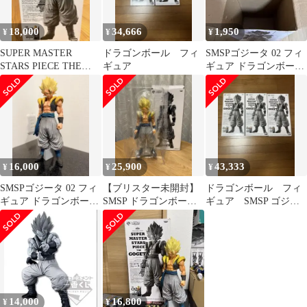
18,000
34,666
1,950
¥
¥
¥
SUPER MASTER
ドラゴンボール フィ
SMSPゴジータ 02 フィ
STARS PIECE THE
ギュア
ギュア ドラゴンボール
GOGETA 02
一番くじ 箱のみ
16,000
25,900
43,333
¥
¥
¥
SMSPゴジータ 02 フィ
【ブリスター未開封】
ドラゴンボール フィ
ギュア ドラゴンボール
SMSP ドラゴンボール
ギュア SMSP ゴジー
一番くじ
ゴジータ 02 THE
タ
BRUSH
14,000
16,800
¥
¥