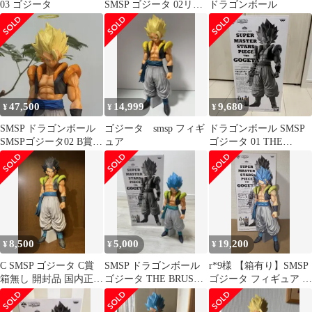
03 ゴジータ
SMSP ゴジータ 02リペ
ドラゴンボール
イント
47,500
14,999
9,680
¥
¥
¥
SMSP ドラゴンボール
ゴジータ smsp フィギ
ドラゴンボール SMSP
SMSPゴジータ02 B賞
ュア
ゴジータ 01 THE
リペイント
BRUSH
8,500
5,000
19,200
¥
¥
¥
C SMSP ゴジータ C賞
SMSP ドラゴンボール
r*9様 【箱有り】SMSP
箱無し 開封品 国内正規
ゴジータ THE BRUSH
ゴジータ フィギュア D
品
01
賞 THE GOGETA