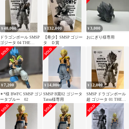
40,000
132,000
3,000
¥
¥
¥
ドラゴンボール SMSP
【希少】SMSP ゴジー
おにぎり様専用
ゴジータ 04 THE
タ Ｄ賞
BRUSH
7,200
14,000
12,000
¥
¥
¥
✴*︎様 BWFC SMSP ゴジ
SMSP B賞02 ゴジータ
SMSP ドラゴンボール
ータブルー 02
Tatsu様専用
超 ゴジータ 01 THE
BRUSH