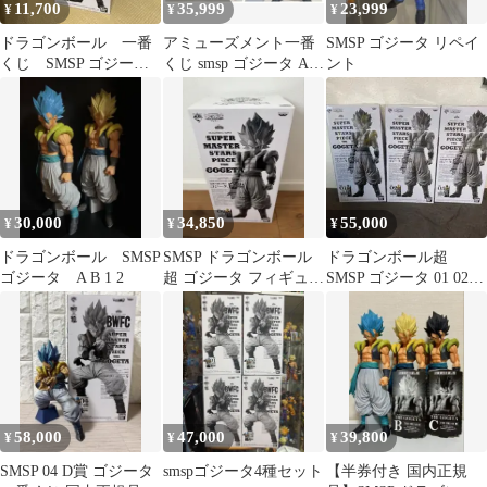
11,700
35,999
23,999
¥
¥
¥
ドラゴンボール 一番
アミューズメント一番
SMSP ゴジータ リペイ
くじ SMSP ゴジー
くじ smsp ゴジータ A賞
ント
タ 01 フィギュア
B賞 C賞 まとめ売り
30,000
34,850
55,000
¥
¥
¥
ドラゴンボール SMSP
SMSP ドラゴンボール
ドラゴンボール超
ゴジータ A B 1 2
超 ゴジータ フィギュア
SMSP ゴジータ 01 02
02
03 A賞 B賞 C賞半券付
き
58,000
47,000
39,800
¥
¥
¥
SMSP 04 D賞 ゴジータ
smspゴジータ4種セット
【半券付き 国内正規