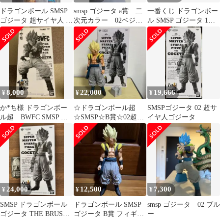
ドラゴンボール SMSP
smsp ゴジータ a賞 二
一番くじ ドラゴンボー
ゴジータ 超サイヤ人 02
次元カラー 02ベジー
ル SMSP ゴジータ 1ロ
B賞 プロフ説明欄必読
タ 孫悟空 フィギュ
ット
ア
8,000
22,000
19,666
¥
¥
¥
か*ち様 ドラゴンボー
☆ドラゴンボール超
SMSPゴジータ 02 超サ
ル超 BWFC SMSP ゴ
☆SMSP☆B賞☆02超ゴ
イヤ人ゴジータ
ジータ 02 B
ジータ☆フィギュア☆
早い者勝ち☆
24,000
12,500
7,300
¥
¥
¥
SMSP ドラゴンボール
ドラゴンボール SMSP
smsp ゴジータ 02 ブル
ゴジータ THE BRUSH
ゴジータ B賞 フィギュ
ー