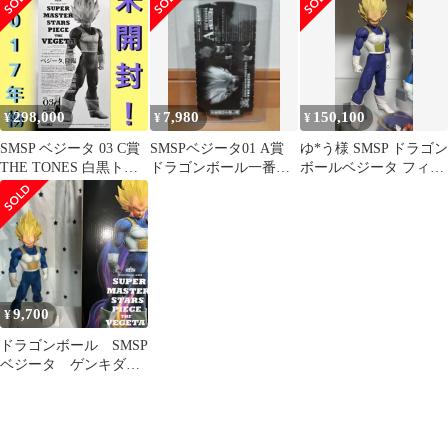
298,000
7,980
150,100
¥
¥
¥
SMSP ベジータ 03 C賞
SMSPベジータ01 A賞
ゆ*う様 SMSP ドラゴン
THE TONES 白黒トー
ドラゴンボール一番く
ボールベジータ フィギ
ン フィギュア
じ
ュア 国内正規品 02 B賞
9,700
¥
ドラゴンボール SMSP
ベジータ ゲンキダマ
ツリ