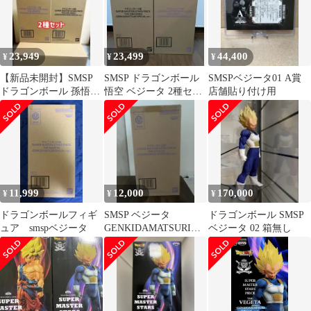
23,949
23,499
44,400
¥
¥
¥
【新品未開封】SMSP
SMSP ドラゴンボール
SMSPベジータ01 A賞
ドラゴンボール 孫悟空
悟空 ベジータ 2種セッ
店舗貼り付け用
ベジータ 2種セット
ト
11,999
12,000
170,000
¥
¥
¥
ドラゴンボールフィギ
SMSP ベジータ
ドラゴンボール SMSP
ュア smspベジータ
GENKIDAMATSURI
ベジータ 02 箱無し
SPECIAL ver