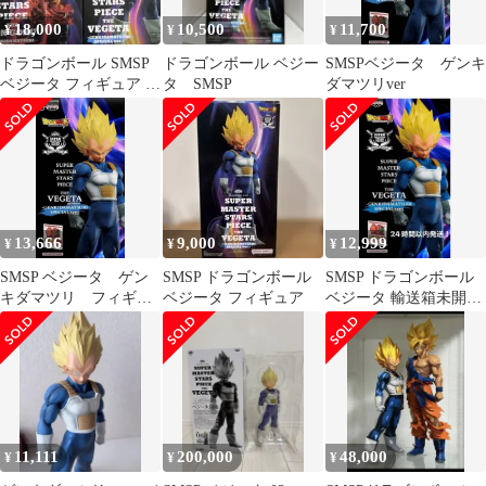
18,000
10,500
11,700
¥
¥
¥
ドラゴンボール SMSP
ドラゴンボール ベジー
SMSPベジータ ゲンキ
ベジータ フィギュア 2
タ SMSP
ダマツリver
体セット
13,666
9,000
12,999
¥
¥
¥
SMSP ベジータ ゲン
SMSP ドラゴンボール
SMSP ドラゴンボール
キダマツリ フィギュ
ベジータ フィギュア
ベジータ 輸送箱未開
ア ドラゴンボール
封 ゲンキダマツリ
11,111
200,000
48,000
¥
¥
¥