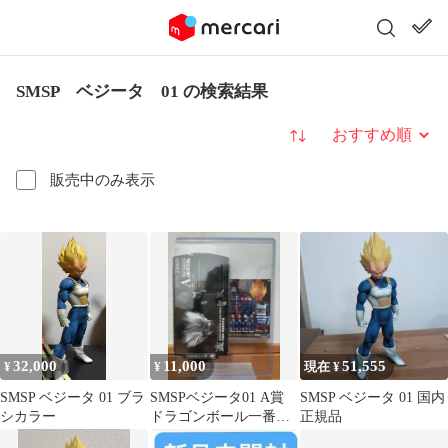
SMSP ベジータ 01 の検索結果
並び替え
販売中のみ表示
32,000
11,000
51,555
¥
¥
現在 ¥
SMSP ベジータ 01 ブラ
SMSPベジータ01 A賞
SMSP ベジータ 01 国内
シカラー
ドラゴンボール一番く
正規品
じ SMSP孫悟空