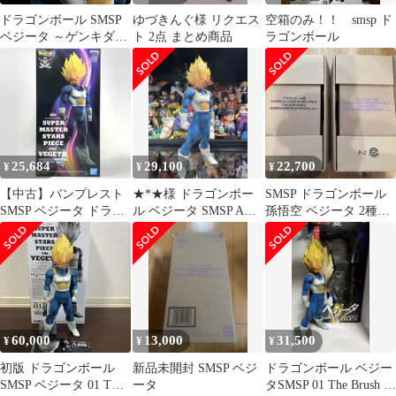
ドラゴンボール SMSP
ゆづきんぐ様 リクエス
空箱のみ！！ smsp ド
ベジータ ～ゲンキダマ
ト 2点 まとめ商品
ラゴンボール
ツリVer.～
25,684
29,100
22,700
¥
¥
¥
【中古】バンプレスト
★*★様 ドラゴンボー
SMSP ドラゴンボール
SMSP ベジータ ドラゴ
ル ベジータ SMSP A賞
孫悟空 ベジータ 2種セ
ンボール超 SUPER
01 smsp 一番くじ 国
ット
MASTER STARS PIECE
THE VEGETA
GENKIDAMATSURI
SPECIAL ver.[10]
60,000
13,000
31,500
¥
¥
¥
初版 ドラゴンボール
新品未開封 SMSP ベジ
ドラゴンボール ベジー
SMSP ベジータ 01 THE
ータ
タSMSP 01 The Brush 海