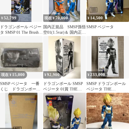
52,799
70,000
14,500
¥
現在 ¥
¥
ドラゴンボール ベジー
国内正規品 SMSP孫悟
SMSP ベジータ
タ SMSP 01 The Brush
空01(1.5var)＆ 国内正規
海外正規品
品SMSPベジータ01
15,000
92,900
233,000
現在 ¥
¥
¥
SMSP ベジータ 一番
ドラゴンボール SMSP
SMSP ドラゴンボール
くじ ドラゴンボー
ベジータ 01賞 THE
ベジータ THE
ル A 01 半券
BRUSH フィギュア
ORIGINAL 02