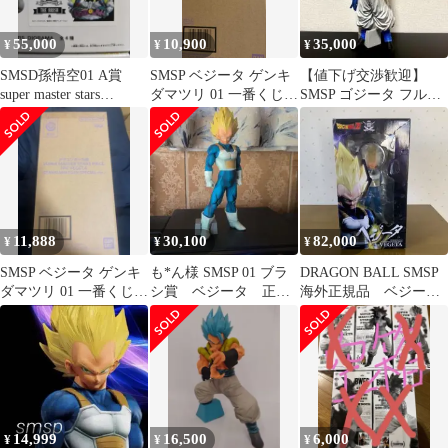
55,000
10,900
35,000
¥
¥
¥
SMSD孫悟空01 A賞
SMSP ベジータ ゲンキ
【値下げ交渉歓迎】
super master stars
ダマツリ 01 一番くじ
SMSP ゴジータ フルリ
diorama
フィギュア ドラゴンボ
ペイント 劇場版カラ
ール
ー
11,888
30,100
82,000
¥
¥
¥
SMSP ベジータ ゲンキ
も*ん様 SMSP 01 ブラ
DRAGON BALL SMSP
ダマツリ 01 一番くじ
シ賞 ベジータ 正規
海外正規品 ベジー
フィギュア ドラゴンボ
品
タ 新品未開封
ール
14,999
16,500
6,000
¥
¥
¥