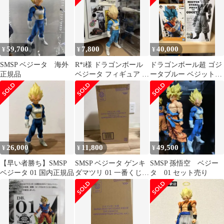
59,700
7,800
40,000
¥
¥
¥
SMSP ベジータ 海外
R*i様 ドラゴンボール
ドラゴンボール超 ゴジ
正規品
ベジータ フィギュア 約
ータブルー ベジットブ
30cm
ルー フィギュア 2体セ
ット
26,000
11,800
49,500
¥
¥
¥
【早い者勝ち】SMSP
SMSP ベジータ ゲンキ
SMSP 孫悟空 ベジー
ベジータ 01 国内正規品
ダマツリ 01 一番くじ
タ 01 セット売り
フィギュア ドラゴンボ
ール