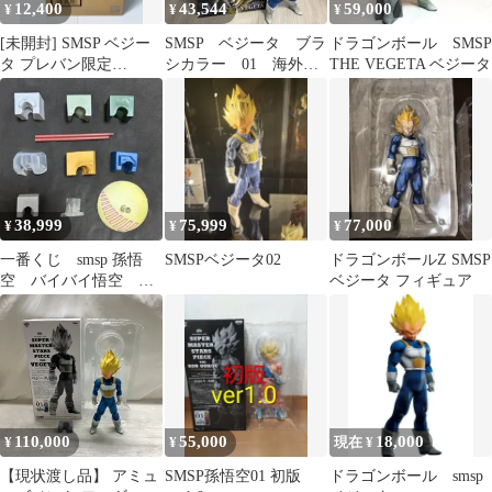
12,400
43,544
59,000
¥
¥
¥
[未開封] SMSP ベジー
SMSP ベジータ ブラ
ドラゴンボール SMSP
タ プレバン限定
シカラー 01 海外正
THE VEGETA ベジータ
GENKIDAMATSURI
規品
38,999
75,999
77,000
¥
¥
¥
一番くじ smsp 孫悟
SMSPベジータ02
ドラゴンボールZ SMSP
空 バイバイ悟空 ベ
ベジータ フィギュア
ジット 身勝手 台
座 まとめ売り
110,000
55,000
18,000
¥
¥
現在 ¥
【現状渡し品】 アミュ
SMSP孫悟空01 初版
ドラゴンボール smsp