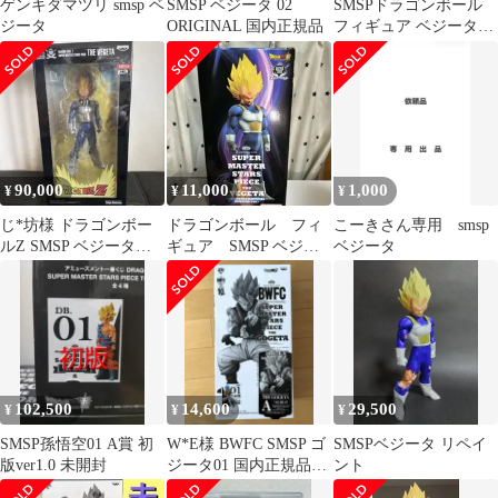
ゲンキダマツリ smsp ベ
SMSP ベジータ 02
SMSPドラゴンボール
ジータ
ORIGINAL 国内正規品
フィギュア ベジータの
み
90,000
11,000
1,000
¥
¥
¥
じ*坊様 ドラゴンボー
ドラゴンボール フィ
こーきさん専用 smsp
ルZ SMSP ベジータ
ギュア SMSP ベジー
ベジータ
Manga dimensions
タ
102,500
14,600
29,500
¥
¥
¥
SMSP孫悟空01 A賞 初
W*E様 BWFC SMSP ゴ
SMSPベジータ リペイ
版ver1.0 未開封
ジータ01 国内正規品！
ント
半券付き！