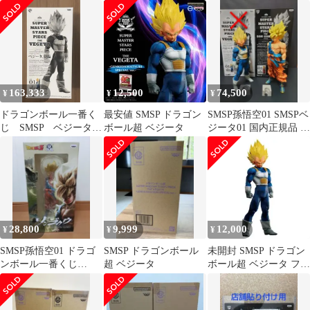
BRUSH フィギュア
外正規品
163,333
12,500
74,500
¥
¥
¥
ドラゴンボール一番く
最安値 SMSP ドラゴン
SMSP孫悟空01 SMSPベ
じ SMSP ベジータ
ボール超 ベジータ
ジータ01 国内正規品 2
01 A賞 半券付き
体セット
28,800
9,999
12,000
¥
¥
¥
SMSP孫悟空01 ドラゴ
SMSP ドラゴンボール
未開封 SMSP ドラゴン
ンボール一番くじ
超 ベジータ
ボール超 ベジータ フィ
SMSPベジータ
ギュア