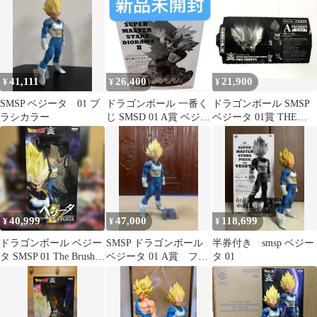
41,111
26,400
21,900
¥
¥
¥
SMSP ベジータ 01 ブ
ドラゴンボール 一番く
ドラゴンボール SMSP
ラシカラー
じ SMSD 01 A賞 ベジー
ベジータ 01賞 THE
タ＆トランクス 未開封
BRUSH 半券
品
40,999
47,000
118,699
¥
¥
¥
ドラゴンボール ベジー
SMSP ドラゴンボール
半券付き smsp ベジー
タ SMSP 01 The Brush
ベジータ 01 A賞 フィ
タ 01
海外正規品
ギュア