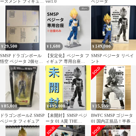
ーズメント フィギュア
ver1.0
ベジータ
一番くじ ドラゴンボー
ル超 SMSP SUPER
MASTER STARS PIECE
ベジータ 01 A賞 【050-
260730-YT-02-min】
29,500
1,680
149,000
¥
¥
¥
SMSP ドラゴンボール
【安定化】ベジータ フ
SMSP ベジータ リペイ
悟空 ベジータ 2個セッ
ィギュア 専用台座
ント
ト
SMSP ゲンキダマツリ
まとめ売り可
85,000
195,000
15,555
¥
¥
¥
ドラゴンボールZ SMSP
【未開封】SMSP ベジ
BWFC SMSP ゴジータ
ベジータ フィギュア
ータ 01 A賞 THE
01 国内正規品！半券付
BRUSH ドラゴンボール
き！