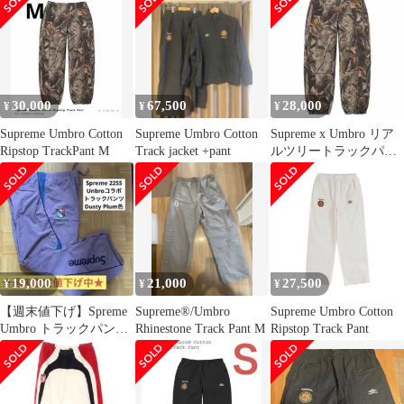
30,000
67,500
28,000
¥
¥
¥
Supreme Umbro Cotton
Supreme Umbro Cotton
Supreme x Umbro リア
Ripstop TrackPant M
Track jacket +pant
ルツリートラックパン
ツ
19,000
21,000
27,500
¥
¥
¥
【週末値下げ】Spreme
Supreme®/Umbro
Supreme Umbro Cotton
Umbro トラックパンツ
Rhinestone Track Pant M
Ripstop Track Pant
Dusty Plum