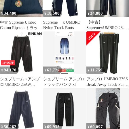
☆AA★250323
34,400
18,500
34,880
¥
¥
¥
中古 Supreme Umbro
Supreme x UMBRO
【中古】
Cotton Ripstop トラック
Nylon Track Pants
Supreme×UMBRO 23ss
パンツ
TRACK PANTS サイズ
M ブラック[19]
13%OFF
94,170
62,777
11,759
¥
¥
¥
シュプリーム ×アンブ
シュプリーム アンブロ
アンブロ UMBRO 23SS
ロ UMBRO 25AW
トラックパンツ xl
Break-Away Track Pant
Leather Track Pant ダブ
ブレイク アウェイ トラ
ルネームロゴ刺繍レザ
ック パンツ ジャージ
ートラックロングパン
メンズ ASIA:XXL
ツ メンズ L
50,262
69,933
60,097
¥
¥
¥