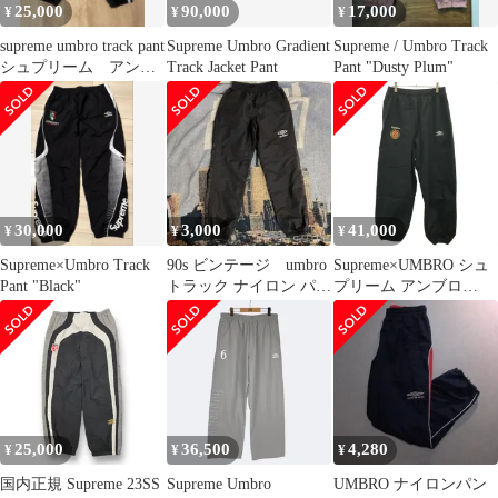
25,000
90,000
17,000
¥
¥
¥
supreme umbro track pant
Supreme Umbro Gradient
Supreme / Umbro Track
シュプリーム アンブ
Track Jacket Pant
Pant "Dusty Plum"
ロ パンツ
30,000
3,000
41,000
¥
¥
¥
Supreme×Umbro Track
90s ビンテージ umbro
Supreme×UMBRO シュ
Pant "Black"
トラック ナイロン パン
プリーム アンブロ
ツ Y2K UMBRO
23AW Cotton Ripstop
Track Pant トラックパ
ンツ ブラック M
25,000
36,500
4,280
¥
¥
¥
国内正規 Supreme 23SS
Supreme Umbro
UMBRO ナイロンパン