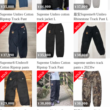
35,000
46,000
37,000
¥
¥
¥
Supreme Umbro Cotton
Supreme Umbro cotton
最安Supreme®/Umbro
Ripstop Track Pant
track jacket L
Rhinestone Track Pant L
37,990
35,000
38,000
¥
¥
¥
Supreme®/Umbro®
Supreme Umbro Cotton
supreme umbro track
Cotton Ripstop pants
Ripstop Track Pant
pants s 2023fw
29,000
38,000
30,000
¥
¥
¥