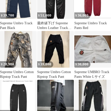
39,700
51,000
36,000
¥
¥
¥
Supreme Umbro Track
最終値下げ Supreme
Supreme Umbro Track
Pant Black
Umbro Leather Track
Pants Red
Pant
28,900
39,000
30,000
¥
¥
¥
Supreme Umbro Cotton
Supreme Umbro Cotton
Supreme UMBRO Track
Ripstop Track Pant
Ripstop Track Pant
Pants White Lサイズ