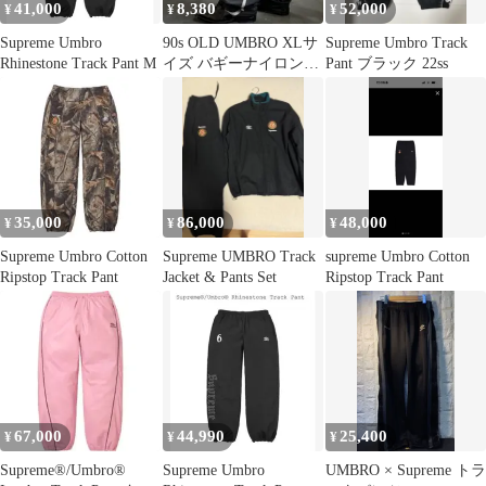
41,000
8,380
52,000
¥
¥
¥
Supreme Umbro
90s OLD UMBRO XLサ
Supreme Umbro Track
Rhinestone Track Pant M
イズ バギーナイロント
Pant ブラック 22ss
ラックパンツ ブラック
35,000
86,000
48,000
¥
¥
¥
Supreme Umbro Cotton
Supreme UMBRO Track
supreme Umbro Cotton
Ripstop Track Pant
Jacket & Pants Set
Ripstop Track Pant
67,000
44,990
25,400
¥
¥
¥
Supreme®/Umbro®
Supreme Umbro
UMBRO × Supreme トラ