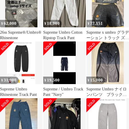
62,000
18,000
77,151
¥
¥
¥
26ss Supreme®/Umbro®
Supreme Umbro Cotton
Supreme x umbro グラデ
Rhinestone
Ripstop Track Pant
ーション トラック ズボ
ン
31,000
19,500
15,000
¥
¥
¥
Supreme Umbro
Supreme / Umbro Track
Supreme Umbro ナイロ
Rhinestone Track Pant
Pant "Navy"
ンパンツ ブラック S
サイズ