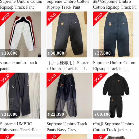
Supreme Umbro Cotton
Supreme Umbro Cotton
新品Supreme Umbro
Ripstop Track Pant
Ripstop Track Pant
Cotton Ripstop Track PT
10,000
38,000
37,800
¥
¥
¥
supreme umbro track
［まつ様専用］Supreme
Supreme Umbro Cotton
pants
x Umbro Track Pant L
Ripstop Track Pant
31,000
22,399
60,100
¥
¥
¥
Supreme UMBRO
Supreme Umbro Track
r*o様 Supreme Umbro
Rhinestone Track Pants
Pants Navy Grey
Cotton Track jacket +