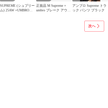
SUPREME (シュプリー
正規品 M Supreme ×
アンブロ Supreme トラ
ム) 25AW ×UMBRO
umbro ブレーク アウェ
ック パンツ ブラック
Leather Track Pant ×ア
ー トラック パンツ ブ
ンブロ ロゴ刺繍レザー
ラック 23SS ズボン
トラックロングパンツ
次へ
ネイビー