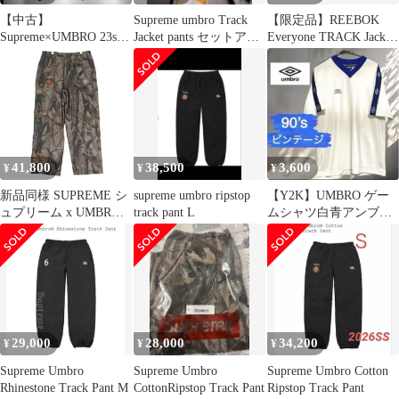
【中古】
Supreme umbro Track
【限定品】REEBOK
Supreme×UMBRO 23ss
Jacket pants セットアッ
Everyone TRACK Jacket
TRACK PANTS サイズ
プ
セットアップ
L グレー[19]
41,800
38,500
3,600
¥
¥
¥
新品同様 SUPREME シ
supreme umbro ripstop
【Y2K】UMBRO ゲー
ュプリーム x UMBRO
track pant L
ムシャツ白青アンブロ
アンブロ 26SS
90s ロゴテープ半袖Tシ
COTTON RIPSTOP
ャツ
TRACK PANT コットン
リップストップ トラッ
ク パンツ リアルツリー
ボトムス サイズ
XL(ASIA XXL) Julz
29,000
28,000
34,200
¥
¥
¥
Supreme Umbro
Supreme Umbro
Supreme Umbro Cotton
Rhinestone Track Pant M
CottonRipstop Track Pant
Ripstop Track Pant