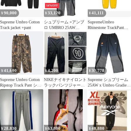
14%OFF
90,000
33,120
41,111
¥
¥
¥
Supreme Umbro Cotton
シュプリーム ×アンブ
SupremeUmbro
Track jacket +pant
ロ UMBRO 25AW
Rhinestone TrackPant
Umbro Gradient Track
Yellow
Pant グラディエントト
ラックロングパンツ メ
ンズ M
41,600
4,200
30,778
¥
¥
¥
Supreme Umbro Cotton
NIKEナイキナイロント
Supreme シュプリーム
Ripstop Track Pant シュ
ラックパンツジャージ
25AW x Umbro Gradient
プリーム アンブロ コッ
黒ブラック刺繍ロゴワ
Track Pant アンブロ グ
トン リップストップ ト
イド90s希少
ラデーション ナイロン
ラック パンツ
トラック パンツ ネイビ
ー系 L【極上美品】
【中古】
28,830
63,800
48,880
¥
¥
¥