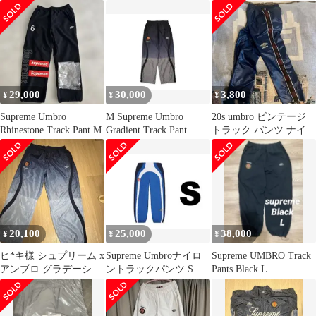
29,000
30,000
3,800
¥
¥
¥
Supreme Umbro
M Supreme Umbro
20s umbro ビンテージ
Rhinestone Track Pant M
Gradient Track Pant
トラック パンツ ナイロ
ン パンツ
20,100
25,000
38,000
¥
¥
¥
ヒ*キ様 シュプリーム x
Supreme Umbroナイロ
Supreme UMBRO Track
アンブロ グラデーショ
ントラックパンツ Sサ
Pants Black L
ン トラック パンツ XL
イズシュプリーム アン
ブロ