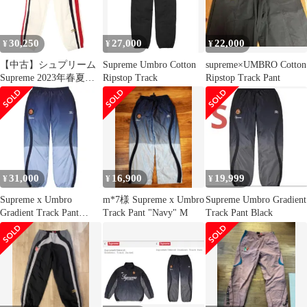
30,250
27,000
22,000
¥
¥
¥
【中古】シュプリーム
Supreme Umbro Cotton
supreme×UMBRO Cotton
Supreme 2023年春夏
Ripstop Track
Ripstop Track Pant
Umbro Track Pant ナイ
ロン トラックパンツ ホ
ワイトxレッドxイエロ
ー【サイズM】【メン
ズ】
31,000
16,900
19,999
¥
¥
¥
Supreme x Umbro
m*7様 Supreme x Umbro
Supreme Umbro Gradient
Gradient Track Pant
Track Pant "Navy" M
Track Pant Black
Navy