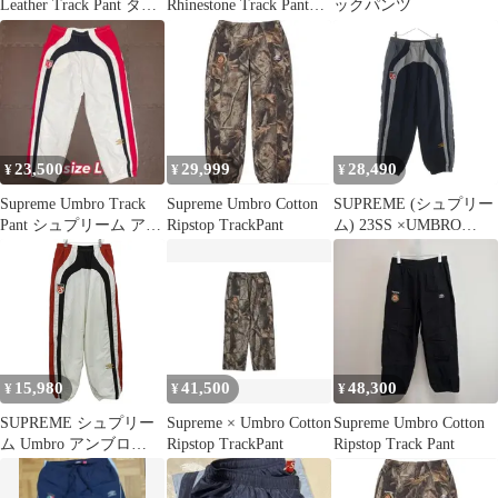
Leather Track Pant タグ
Rhinestone Track Pant
ックパンツ
付き
XL
23,500
29,999
28,490
¥
¥
¥
Supreme Umbro Track
Supreme Umbro Cotton
SUPREME (シュプリー
Pant シュプリーム アン
Ripstop TrackPant
ム) 23SS ×UMBRO
ブロ パンツ
Track Pants トラックナ
イロンパンツ グレー
15,980
41,500
48,300
¥
¥
¥
SUPREME シュプリー
Supreme × Umbro Cotton
Supreme Umbro Cotton
ム Umbro アンブロ
Ripstop TrackPant
Ripstop Track Pant
Track Pant RN101837 サ
イズM ナイロン バック