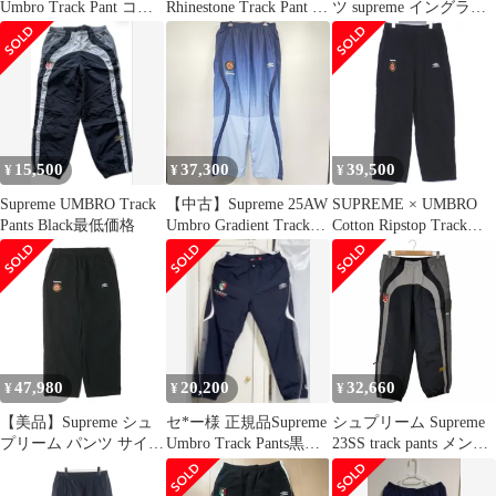
Umbro Track Pant コラ
Rhinestone Track Pant シ
ツ supreme イングラン
ボ イージー トラックパ
ュプリーム アンブロ ラ
ド y2k ワイド 極太
ンツ アンブロ シュプリ
インストーン トラック
ーム M
パンツ
15,500
37,300
39,500
¥
¥
¥
Supreme UMBRO Track
【中古】Supreme 25AW
SUPREME × UMBRO
Pants Black最低価格
Umbro Gradient Track
Cotton Ripstop Track
Pant サイズL ブルー シ
Pant Sサイズ
ュプリーム[17]
47,980
20,200
32,660
¥
¥
¥
【美品】Supreme シュ
セ*ー様 正規品Supreme
シュプリーム Supreme
プリーム パンツ サイ
Umbro Track Pants黒ス
23SS track pants メンズ
ズ:L / 23AW UMBRO コ
ニダンタグ
JPN：M
ットンリップストップ