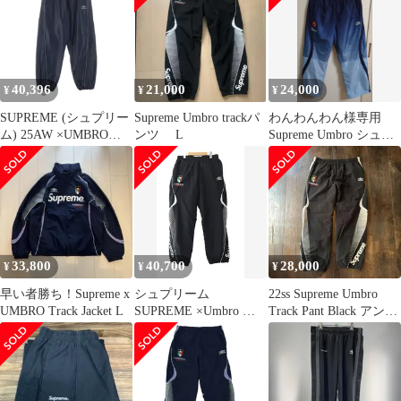
トラック パンツ
(Cotton Ripstop Track
Pant) / ブラック 黒 / ボ
トムス ズボン【メン
ズ】【中古】
40,396
21,000
24,000
¥
¥
¥
SUPREME (シュプリー
Supreme Umbro trackパ
わんわんわん様専用
ム) 25AW ×UMBRO
ンツ L
Supreme Umbro シュプ
Leather Track Pant ×ア
リーム アンブロ パンツ
ンブロ ロゴ刺繍レザー
M
トラックロングパンツ
ネイビー
33,800
40,700
28,000
¥
¥
¥
早い者勝ち！Supreme x
シュプリーム
22ss Supreme Umbro
UMBRO Track Jacket L
SUPREME ×Umbro ア
Track Pant Black アンブ
ンブロ 22SS Track Pant
ロ
ロゴ プリント トラック
パンツ ジャージ L 黒
ブラック ブランド古着
ベクトル 中古