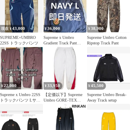
ロゴ トラックパンツ ス
ポーツウェア ボトムス
メンズ ホワイト×ブラ
ック×レッド×イエロー
YB0168 【中古】
43,000
36,000
38,900
現在 ¥
¥
¥
SUPREME×UMBRO
Supreme x Umbro
Supreme Umbro Cotton
22SS トラックパンツ
Gradient Track Pant
Ripstop Track Pant
Navy
22,000
33,950
45,500
¥
¥
¥
Supreme x Umbro 22SS
【定価以下】Supreme
Supreme Umbro Break-
トラックパンツ Lサイ
Umbro GORE-TEX
Away Track setup
ズ ピンク 2
Track Pant