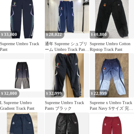
33,000
28,022
40,800
¥
¥
¥
Supreme Umbro Track
通年 Supreme シュプリ
Supreme Umbro Cotton
Pant
ーム Umbro Track Pant
Ripstop Track Pant
'Navy' 22ss アンブロ ト
ラックパンツ ナイロン
ストリート 3XL ネイビ
ー
32,000
32,999
22,999
¥
¥
¥
L Supreme Umbro
Supreme Umbro Track
Supreme x Umbro Track
Gradient Track Pant
Pants ブラック
Pant Navy Sサイズ 完売
品