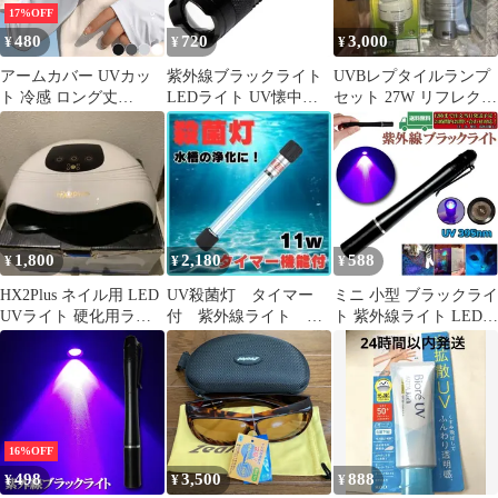
17%OFF
480
720
3,000
¥
¥
¥
アームカバー UVカッ
紫外線ブラックライト
UVBレプタイルランプ
ト 冷感 ロング丈
LEDライト UV懐中電
セット 27W リフレクタ
UPF50+ 紫外線 日焼け
灯 釣り ジェルネイル
ー付き
対策 袖 腕 ゆったり カ
バー 予防 防止 カバー
アームスリーブ 伸縮性
クール ひんやり 涼しい
運転 UV メンズ レディ
ース ブラック 黒 グレ
1,800
2,180
588
¥
¥
¥
ー ライトグレー ホワイ
ト 白
HX2Plus ネイル用 LED
UV殺菌灯 タイマー
ミニ 小型 ブラックライ
UVライト 硬化用ライ
付 紫外線ライト
ト 紫外線ライト LEDラ
ト
11w 滅菌ランプ
イト 395nm UVライト
ハンディUV懐中電灯
防水 レジン用硬化ライ
ト 夜釣り ペットのオシ
ッコ 汚れ対策
16%OFF
498
3,500
888
¥
¥
¥