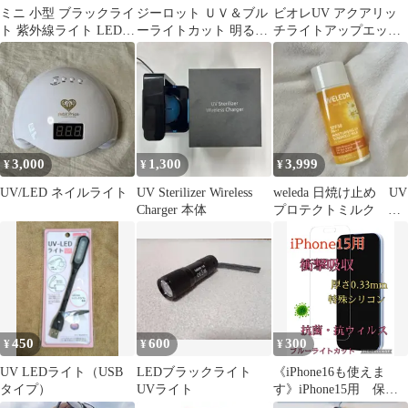
ミニ 小型 ブラックライ
ジーロット ＵＶ＆ブル
ビオレUV アクアリッ
ト 紫外線ライト LEDラ
ーライトカット 明るい
チライトアップエッセ
イト 395nm UVライト
偏光オーバーグラス
ンスa 日焼け止めエッ
ハンディUV懐中電灯
ブラウンデミ
センス
防水 レジン用硬化ライ
ト 夜釣り ペットのオシ
ッコ 汚れ対策
3,000
1,300
3,999
¥
¥
¥
UV/LED ネイルライト
UV Sterilizer Wireless
weleda 日焼け止め UV
Charger 本体
プロテクトミルク ヴ
ェレダ 90ml
450
600
300
¥
¥
¥
UV LEDライト（USB
LEDブラックライト
《iPhone16も使えま
タイプ）
UVライト
す》iPhone15用 保護
フィルム 衝撃吸収