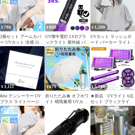
780
860
1,200
¥
¥
¥
2個セット アームカバ
UV懐中電灯 LEDブラ
UVカット ラッシュガ
ー UVカット 冷感 ロン
ックライト 紫外線 バッ
ード パーカー ライトグ
グ丈 UPF50+ 紫外線 日
テリ内蔵 Type-C UV
レー サンバイザー付
焼け対策 袖 腕 ゆった
り カバー 予防 防止 カ
バー アームスリーブ 伸
縮性 クール ひんやり
運転 UV メンズ レディ
ース ブラック 黒 グレ
3,111
679
5,180
¥
¥
¥
ー ライトグレー ホワイ
ト 白
&be テンシーラー UV
折りたたみ傘 オフホワ
★新品 UVライト 6点
プラス ライトベージュ/
イト 晴雨兼用 UVカッ
セット ブラックライト
オレンジ
ト 日傘 完全 遮光 紫外
照明★
線 雨傘