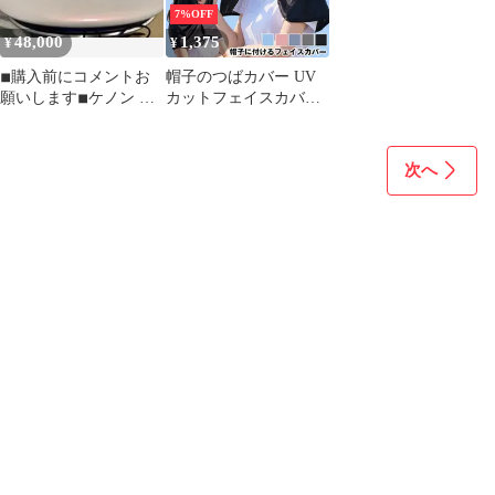
7%OFF
48,000
1,375
¥
¥
◾︎購入前にコメントお
帽子のつばカバー UV
願いします◾︎ケノン 脱
カットフェイスカバー
毛器 UVライト搭載
帽子シールド 帽子カバ
ー キャップラッシュガ
ード フェイスネックカ
次へ
バー ネックカバー スヌ
ード 紫外線対 日除けマ
スク 接触冷感 ランニン
グ 男女兼用 ネックガー
ド 日焼け防止 jianba05