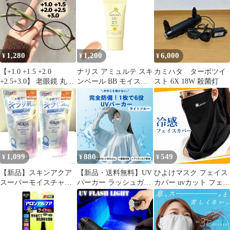
水 屋外照明 120°照明範
り カバー 予防 防止 カ
120°照明範囲 夜間自動
囲 防犯ライト 夜間自動
バー アームスリーブ 伸
点灯 太陽光発電 庭 玄
点灯 太陽光発電 庭 玄
縮性 クール ひんやり
関 駐車場 通路 ガーデ
関 駐車場 通路 ガーデ
運転 UV メンズ レディ
ン LEDライト ガーデン
ンライト 大活躍
ース ブラック 黒 グレ
ライト 人感センサー セ
1,280
1,200
6,000
¥
¥
¥
ー ライトグレー ホワイ
キュリテ
ト 白
【+1.0 +1.5 +2.0
ナリス アミュルテ スキ
カミハタ ターボツイ
+2.5+3.0】 老眼鏡 丸メ
ンベール BB モイスト
スト 6X 18W 殺菌灯
ガネメンズレディース
01 ライトベージュ 30g
ブルーライトカットシ
化粧下地 日焼け止め フ
ニア リーディンググラ
ァンデーション ノンケ
ス ブラウ レトロ おし
ミカル 紫外線吸収剤不
ゃれ ブラウン 抹茶 茶
使用
色 男性女性 丸い 丸型
伊達 軽量 ラウンド ボ
1,099
880
549
¥
¥
¥
ストン 405060代 小顔効
果
【新品】スキンアクア
【新品・送料無料】UV
ひよけマスク フェイス
スーパーモイスチャー
パーカー ラッシュガー
カバー uvカット フェイ
UV ライトアップエッ
ド 【ライトブルー 】レ
スマスク 夏用 接触冷感
センス 2個
ディース 接触冷感 UV
ネックカバー 耳掛け式
カット 95%以上 アイス
日焼け対策 屋外作業・
シルク 日焼け防止 1枚
運転用（ブラック）