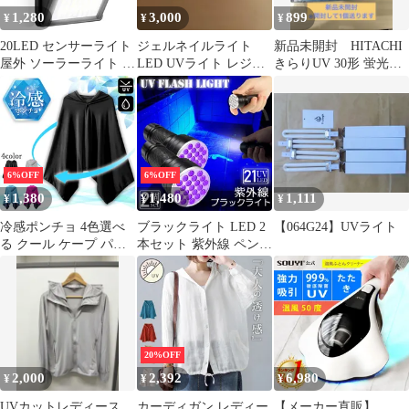
1,280
3,000
899
¥
¥
¥
20LED センサーライト
ジェルネイルライト
新品未開封 HITACHI
屋外 ソーラーライト 高
LED UVライト レジン
きらりUV 30形 蛍光灯
輝度 防犯 人感 防水 屋
用 180W硬化 手足両
FCL30EDK/28
外照明 120°照明範囲 防
用可能
犯ライト 夜間自動点灯
太陽光発電 庭 玄関 駐
車場 通路 ガーデン
LEDライト ガーデンラ
6%OFF
6%OFF
イト 人感センサー セキ
1,380
1,480
1,111
¥
¥
¥
ュリテ
冷感ポンチョ 4色選べ
ブラックライト LED 2
【064G24】UVライト
る クール ケープ パー
本セット 紫外線 ペンラ
カー 冷感タオル 熱中症
イト UVライト 21 灯 ネ
対策 ひんやりグッズ
イルライト ハンディー
UV 紫外線対策 日焼け
ライト UV 懐中電灯 ス
防止 フード付き 冷却
トラップ付き UV レジ
通勤 通学 アウトドア
ン 汚れ 釣り 蓄光力 絨
スポーツ 運動 ジョギン
毯 尿跡 アニサキスライ
20%OFF
グ スポーツ観戦 羽織り
ト
2,000
2,392
6,980
¥
¥
¥
ポンチョ
UVカットレディース
カーディガン レディー
【メーカー直販】