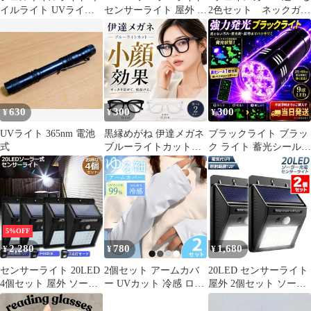
イルライト UVライト
センサーライト 屋外 人
2色セット ネックガー
ホワイト ピンク LEDラ
感センサー 屋内 明るい
ド UVカット UPF50+
イト レジン硬化
防水 太陽光 玄関 防犯
日焼け防止
UVLEDライト ネイル
自動点灯[定形外郵便、
硬化ライト ネイルドラ
送料無料]mer002
イヤー ネイルランプ ジ
ェルネイル 硬化用 セン
サー付き USB給電 大型
630
300
300
¥
¥
¥
ネイルケア ネイルアー
ト セルフネイル 手芸用
UVライト 365nm 電池
黒縁めがね 伊達メガネ
ブラックライト ブラッ
式
ブルーライトカットメ
ク ライト 蓄光シール
ガネ 伊達眼鏡 ブルーラ
付属 9LED UVライト
イトカット 眼鏡 めがね
紫外線 蓄光蛍光反応
大きめフレーム 黒縁 ク
395-400nm ペット尿確
リア 2色展開 韓国風 お
認 鉱物鑑定 釣り ネイ
しゃれ 小顔効果 PCメ
ル 単四電池 硬化 アル
ガネ UVカット 軽量 男
ミ 合金
5%OFF
女兼用
2,280
780
1,680
¥
¥
¥
センサーライト 20LED
2個セット アームカバ
20LED センサーライト
4個セット 屋外 ソーラ
ー UVカット 冷感 ロン
屋外 2個セット ソーラ
ーライト 3つ知能モー
グ丈 UPF50+ 紫外線 日
ーライト 高輝度 防犯
ド 高輝度 防犯 人感 防
焼け対策 袖 腕 ゆった
人感 防水 屋外照明