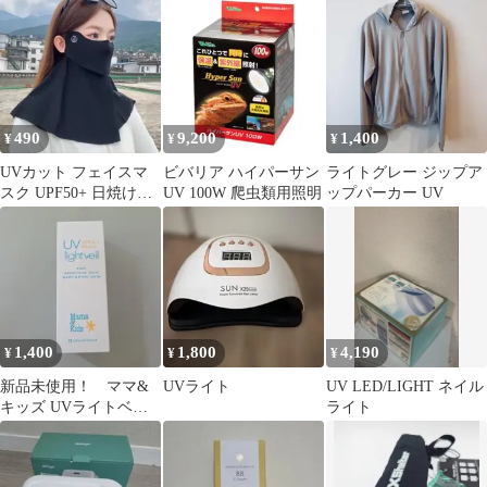
割れない ブルーライ
トカット
490
9,200
1,400
¥
¥
¥
UVカット フェイスマ
ビバリア ハイパーサン
ライトグレー ジップア
スク UPF50+ 日焼け防
UV 100W 爬虫類用照明
ップパーカー UV
止
1,400
1,800
4,190
¥
¥
¥
新品未使用！ ママ&
UVライト
UV LED/LIGHT ネイル
キッズ UVライトベー
ライト
ル 日焼け止め乳液
90ml