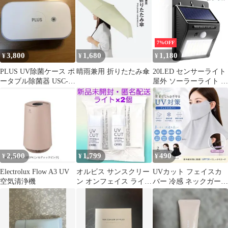
XL
人感 防水 屋外照明
ーフハット サファリハ
120°照明範囲 夜間自動
ット 撥水 折りたたみ
点灯 太陽光発電 庭 玄
つば広 マリン 帽子 サ
関 駐車場 通路 ガーデ
ー
ン LEDライト ガーデン
7%OFF
ライト 人感センサー セ
3,800
1,680
1,180
¥
¥
¥
キュリテ
PLUS UV除菌ケース ポ
晴雨兼用 折りたたみ傘
20LED センサーライト
ータブル除菌器 USC-
屋外 ソーラーライト 高
101WH
輝度 防犯 人感 防水 屋
外照明 120°照明範囲 防
犯ライト 夜間自動点灯
太陽光発電 庭 玄関 駐
車場 通路 ガーデン
LEDライト ガーデンラ
イト 人感センサー セキ
2,500
1,799
490
¥
¥
¥
ュリテ
Electrolux Flow A3 UV
オルビス サンスクリー
UVカット フェイスカ
空気清浄機
ン オンフェイス ライト
バー 冷感 ネックガード
2個セット 日焼け止め
日焼け防止 マスク 紫外
さっぱり
線