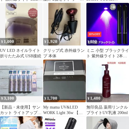
イト 395nm UVライト
ーライト 高輝度 防犯
ESSENCE
ハンディUV懐中電灯
人感 防水 屋外照明
防水 レジン用硬化ライ
120°照明範囲 夜間自動
ト 夜釣り ペットのオシ
点灯 太陽光発電 庭 玄
ッコ 汚れ対策
関 駐車場 通路 ガーデ
ン LEDライト ガーデン
10%OFF
ライト 人感センサー セ
1,000
1,920
890
¥
¥
¥
キュリテ
UV LED ネイルライト
クリップ式 赤外線ラン
ミニ 小型 ブラックライ
折りたたみ式 USB接続
プ 本体
ト 紫外線ライト 2本セ
ット LEDライト 395nm
UVライト ハンディUV
懐中電灯 防水 レジン用
硬化ライト 夜釣り ペッ
トのオシッコ 汚れ対策
3,100
1,700
1,480
¥
¥
¥
【新品・未使用】サン
My mama UV&LED
無印良品 薬用リンクル
カット ライトアップ
WORK Light 36w 【ブ
ブライトUV乳液 200ml
UV スプレー 60g × 5本
ラック
セット