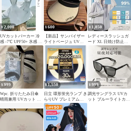
触冷感 UVカット 95%
以上 アイスシルク 日焼
け防止 1枚で6役 フェイ
スガード 指穴 ポニーテ
ール穴 フード付き 長袖
2,000
600
1,850
¥
¥
¥
紫外線対策 自転車 運転
アウトドア
UVカットパーカー 冷
【新品】サンバイザー
レディースラッシュガ
感 -7℃ UPF50+ 氷感 レ
ライトベージュ UVカ
ード XL 日焼け防止
ディース 紫外線対策
ット つば広 紫外線対策
UPF50+ UVカット
折りたたみ
99.9%
999
1,550
999
¥
¥
¥
Wpc. 折りたたみ日傘
日立 環形蛍光ランプ き
調光サングラス UVカ
晴雨兼用 UVカット 東
らりUV プレミアムゴ
ット ブルーライトカッ
急ハンズ グレー ライト
ールド 30形 2本セット
ト 超軽量 スポーツ ド
ブルー
ライブ 釣り