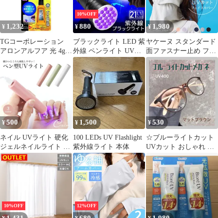
で6役 フェイスガード
指穴 ポニーテール穴 フ
10%OFF
ード付き 長袖 紫外線対
1,232
880
1,980
¥
¥
¥
策 自転車 運転 アウト
ドア
TGコーポレーション
ブラックライト LED 紫
ヤケーヌ スタンダード
アロンアルフア 光 4g
外線 ペンライト UVラ
面ファスナー止め フェ
ライトなし
イト 21 灯 ネイルライ
イスマスク UVカット
ト ハンディーライト
丸福繊維
UV 懐中電灯 ストラッ
プ付き UV レジン 汚れ
釣り 蓄光力 絨毯 尿跡
アニサキスライト
500
1,500
530
¥
¥
¥
ネイル UVライト 硬化
100 LEDs UV Flashlight
☆ブルーライトカット
ジェルネイルライト ラ
紫外線ライト 本体
UVカット おしゃれ メ
イト 給電式 レジン セ
ガネ マットブラウン 伊
ルフ ジェルネイルシー
達眼鏡
ル レジンクラフト ハン
ドメイド セルフネイル
10%OFF
12%OFF