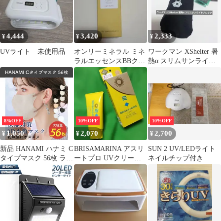
4,444
3,420
2,333
¥
¥
¥
UVライト 未使用品
オンリーミネラル ミネ
ワークマン XShelter 暑
ラルエッセンスBBクリ
熱α スリムサンライト
ーム ウルトラ
ブロック 日傘
8%OFF
10%OFF
10%OFF
1,050
2,070
2,700
¥
¥
¥
新品 HANAMI ハナミ C
BRISAMARINA アスリ
SUN 2 UV/LEDライト
タイプマスク 56枚 ライ
ートプロ UVクリーム
ネイルチップ付き
トラテ グレージュ 保湿
ライトベージュ 70g
対策 丸顔さん向け UV
対策 立体マスク 花粉症
対策 3層構造 防災 バイ
カラーマスク 不織布