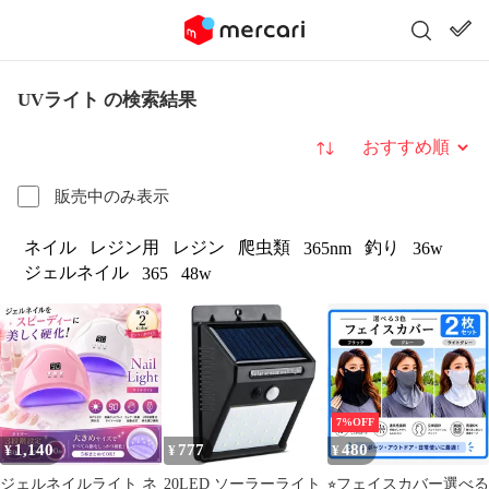
UVライト の検索結果
並び替え
販売中のみ表示
ネイル
レジン用
レジン
爬虫類
釣り
365nm
36w
ジェルネイル
365
48w
7%OFF
1,140
777
480
¥
¥
¥
ジェルネイルライト ネ
20LED ソーラーライト
⭐︎フェイスカバー選べる