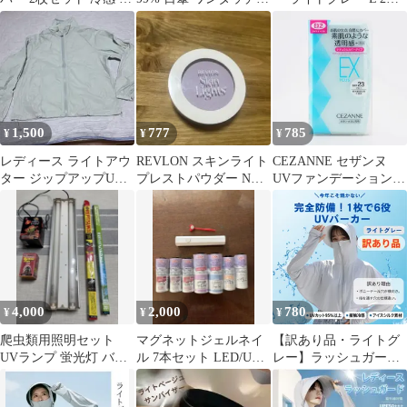
焼け防止 UPF50+
ープン 傘 UV 軽量 自動
ット4枚 UVカット 接触
冷感
1,500
777
785
¥
¥
¥
レディース ライトアウ
REVLON スキンライト
CEZANNE セザンヌ
ター ジップアップUV
プレストパウダー N
UVファンデーション
ジャケット
104
EXプラス EX2 ライト
オークル SPF23 PA++
本体[定形内郵便]
4,000
2,000
780
¥
¥
¥
爬虫類用照明セット
マグネットジェルネイ
【訳あり品・ライトグ
UVランプ 蛍光灯 バス
ル 7本セット LED/UV
レー】ラッシュガード
キングライト
ライト マグネット磁石
UVパーカー ラッシ
付き
ュガード レディース 接