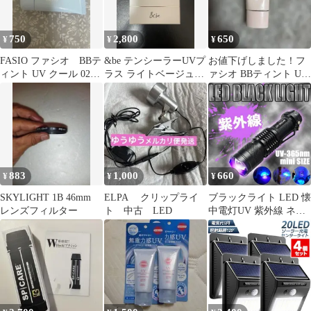
750
2,800
650
¥
¥
¥
FASIO ファシオ BBテ
&be テンシーラーUVプ
お値下げしました！フ
ィント UV クール 02ラ
ラス ライトベージュ&
ァシオ BBティント UV
イトベージュ
オレンジ
カバー 02 ライトベージ
ュ
883
1,000
660
¥
¥
¥
SKYLIGHT 1B 46mm
ELPA クリップライ
ブラックライト LED 懐
レンズフィルター
ト 中古 LED
中電灯UV 紫外線 ネイ
ル