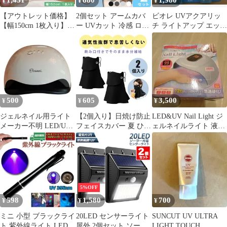
1,431
680
1,980
¥
¥
¥
【アウトレット価格】
2個セット アームカバ
ビオレ UVアクアリッ
【幅150cm 1枚入り】
ー UVカット 冷感 ロン
チ ライトアップ エッセ
レースカーテン ミラー
グ丈 UPF50+ 紫外線 日
ンス 100g 2個
ホワイト 断熱 保温 UV
焼け対策 袖 腕 ゆった
洗える 洗濯 シンプル
り カバー 予防 防止 カ
見えにくい サイズ限定
バー アームスリーブ 伸
丈133cm 198cm 208cm 1
縮性 クール ひんやり
枚入り 特価 激安 格安
運転 UV メンズ レディ
白 高機能 送料無料 直
ース ブラック 黒 グレ
500
605
3,500
¥
¥
¥
送 ユニベール
ー ライトグレー ホワイ
ト 白
ジェルネイル用ライト
【2個入り】日焼け防止
LED&UV Nail Light ジ
メーカー不明 LED/UV
フェイスカバー 夏 ひよ
ェルネイルライト 液晶
lamp【MY300】
けマスク 日焼け マスク
付き
フェイス uv カバー 日
焼け対策 日焼け止めマ
スク 紫外線対策 uvカッ
ト 着用したまま飲める
フェイスカバー 日焼け
5%OFF
対策 ネックカバー付き
598
1,580
700
¥
¥
¥
洗える 通気性 ストレッ
チ(黒)
ミニ 小型 ブラックライ
20LED センサーライト
SUNCUT UV ULTRA
ト 紫外線ライト LEDラ
屋外 2個セット ソーラ
LIGHT TOUCH