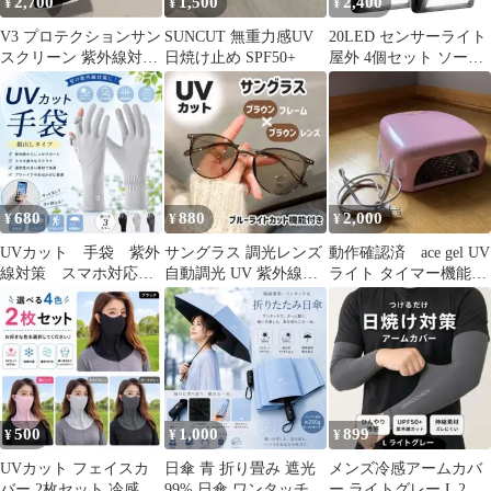
2,700
1,500
2,400
¥
¥
¥
V3 プロテクションサン
SUNCUT 無重力感UV
20LED センサーライト
スクリーン 紫外線対策
日焼け止め SPF50+
屋外 4個セット ソーラ
日焼け止めクリーム
ーライト 高輝度 防犯
人感 防水 屋外照明
120°照明範囲 夜間自動
点灯 太陽光発電 庭 玄
関 駐車場 通路 ガーデ
ン LEDライト ガーデン
ライト 人感センサー セ
680
880
2,000
¥
¥
¥
キュリテ
UVカット 手袋 紫外
サングラス 調光レンズ
動作確認済 ace gel UV
線対策 スマホ対応
自動調光 UV 紫外線
ライト タイマー機能付
指出し アウトドア ラ
ブルーライトカット
き
イトグレー
ブラウン
500
1,000
899
¥
¥
¥
UVカット フェイスカ
日傘 青 折り畳み 遮光
メンズ冷感アームカバ
バー 2枚セット 冷感 日
99% 日傘 ワンタッチオ
ー ライトグレー L 2セ