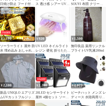
日焼け防止 フード付き
ス 透け感 シアー UV対
SOUYI 布団 クリーナ
ラッシュガード
策 涼しい 裾絞り おし
ー SY-062 ダニ対策
UPF50+冷感
ゃれ フード付 ライトア
99% 除菌 UVランプ 安
ウター 紫外線対策 羽織
心1年保証付き
夏 白 Vネック 前ボタン
羽織り ゆったり カジュ
アル トップス[郵
7%OFF
2]^v175^
1,180
920
1,500
¥
¥
¥
ソーラーライト 屋外 防
UV LED ネイルライト
無印良品 薬用リンクル
水 埋め込み おしゃれ
レジン 硬化 折りたたみ
ブライトUV乳液200ml
ガーデンライト 庭ライ
式 ホワイト
ト 防犯ライト ソーラー
発電 自動点灯 感光式
光センサー スポットラ
イト
5%OFF
2,100
2,280
2,073
¥
¥
¥
新品 UNIQLO エアリズ
20LED センサーライト
ビーチハット メンズ レ
ムUVカットフルジップ
屋外 4個セット ソーラ
ディース 水陸両用 UV
パーカ ライトブルー
ーライト 高輝度 防犯
カット UPF50 帽子 サ