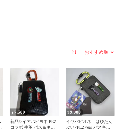
並び替え
7,500
9,980
¥
¥
ッ
新品✨イアパピヨネ PEZ
イヤパピオネ はぴたん
ン
コラボ 牛革 パス＆キー
ぶい×PEZ×ear パスキー
ケース カラビナ付 黒
ケース グレー カラビ