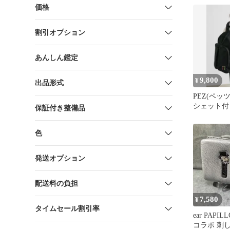
価格
割引オプション
あんしん鑑定
9,800
¥
出品形式
PEZ(ペッツ
シェット付
保証付き整備品
うリュック
色
発送オプション
配送料の負担
7,580
¥
タイムセール割引率
ear PAPIL
コラボ 刺