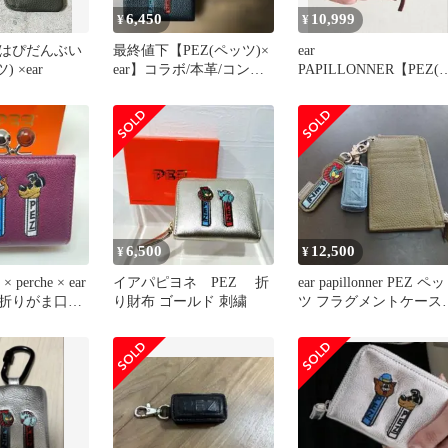
6,450
10,999
¥
¥
はぴだんぶい
最終値下【PEZ(ペッツ)×
ear
) ×ear
ear】コラボ/本革/コンパ
PAPILLONNER【PEZ(
クト/刺しゅう折り財布
ッツ)×ear】本革フラグ
ントケース
6,500
12,500
¥
¥
perche × ear
イアパピヨネ PEZ 折
ear papillonner PEZ ペッ
折りがま口財
り財布 ゴールド 刺繍
ツ フラグメントケース
ル
チャーム付