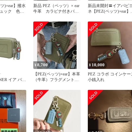
ツ)×ear】撥水
新品 PEZ（ペッツ）× ear
新品未開封〓イアパピ
ュック 色ブ
牛革 カラビナ付きパス
ネ【PEZ(ペッツ)×ear】
＆キーケース 未開封
革フラグメント（カー
キ）
8,700
10,000
¥
¥
r
【PEZ(ペッツ)×ear】本革
PEZ コラボ コインケー
NNER イア パピ
（牛革）フラグメントケ
小銭入れ
Z バッグ カー
ース
 本革 ウォレッ
ダーバッグ 財
斜め掛け チャ
ッツ エンボス
レザー ブラン
 カバン【レデ
中古】