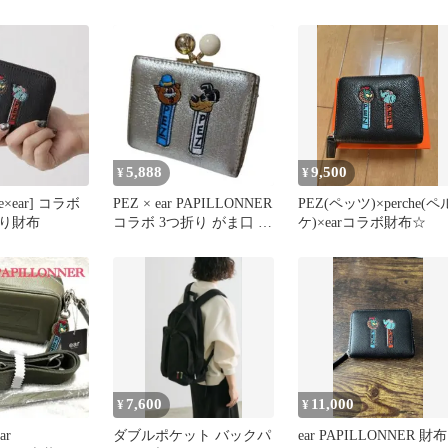
革フラグメントケース
ボジャバラ折り財布 
黒
ルー
5,888
9,500
¥
¥
he×ear] コラボ
PEZ × ear PAPILLONNER
PEZ(ペッツ)×perche(ペ
り財布
コラボ 3つ折り がま口 財
ケ)×earコラボ財布☆
布
7,600
11,000
¥
¥
ar
ダブルポケット バックパ
ear PAPILLONNER 財布