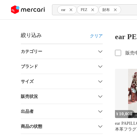
ンツにスキップ
ear
PEZ
財布
絞り込み
ear 
クリア
カテゴリー
販売
ブランド
サイズ
販売状況
出品者
10,000
¥
ear PAPIL
商品の状態
本革フラグ
ペッツぞう