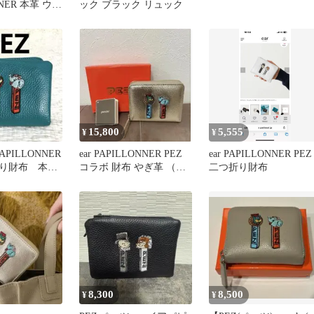
NNER 本革 ウォ
ック ブラック リュック
ョルダーバッグ
15,800
5,555
¥
¥
 PAPILLONNER
ear PAPILLONNER PEZ
ear PAPILLONNER PEZ
り財布 本
コラボ 財布 やぎ革 （未
二つ折り財布
使用）刺繍♩
8,300
8,500
¥
¥