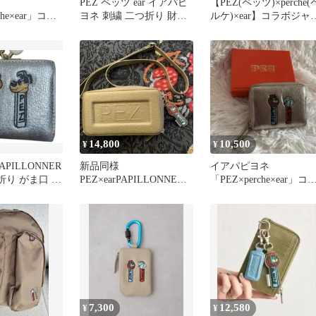
PEZ ペッツ ear イアパピ
【PEZ(ペッツ)×perche(
che×ear」コラ
ヨネ 刺繍 二つ折り 財布
ルケ)×ear】コラボジャ
折り財布 ゴ
ブラック
ラ折り財布
14,800
10,500
¥
¥
 PAPILLONNER
新品同様
イアパピヨネ
折り がま口 財
PEZ×earPAPILLONNER
「PEZ×perche×ear」コ
本革 ウォレット ショル
ボジャバラ折り財布 
ダーバッグ
ールド
7,300
12,580
¥
¥