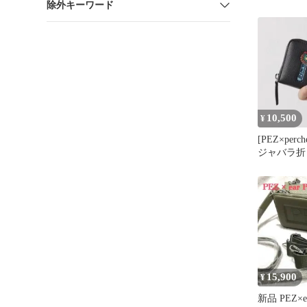
除外キーワード
本革
10,500
¥
[PEZ×perc
ジャバラ折
15,900
¥
新品 PEZ×e