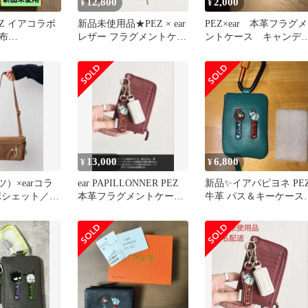
12,800
2,000
¥
¥
EZ イアコラボ
新品未使用品★PEZ × ear
PEZ×ear 本革フラグメ
布
レザー フラグメントケー
ントケース キャンデ
【新品未使用】
ス カーキ
ーチャームのみ
13,000
6,800
¥
¥
ツ）×earコラ
ear PAPILLONNER PEZ
新品✨イアパピヨネ PE
ポシェット／シ
本革フラグメントケース
牛革 パス＆キーケース
ッグ
ボルドー
ブルーカラビナ