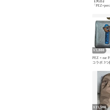
【美品】
「PEZ×per
ボジャバラ
ールド
5,888
¥
PEZ × ear
コラボ 3つ
布
11,500
¥