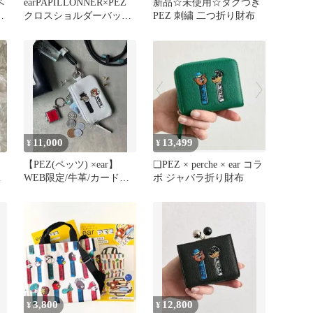
ペ
earPAPILLONNER×PEZ
新品☆未使用☆タグつき
バ
クロスショルダーバッ
PEZ 刺繍 二つ折り財布
グ ブラック
11,000
13,499
¥
¥
【PEZ(ペッツ) ×ear】
❏PEZ × perche × ear コラ
ラ
WEB限定/牛革/カードケ
ボ ジャバラ折り財布
ゴ
ース/スマホショルダー
3,800
12,800
¥
¥