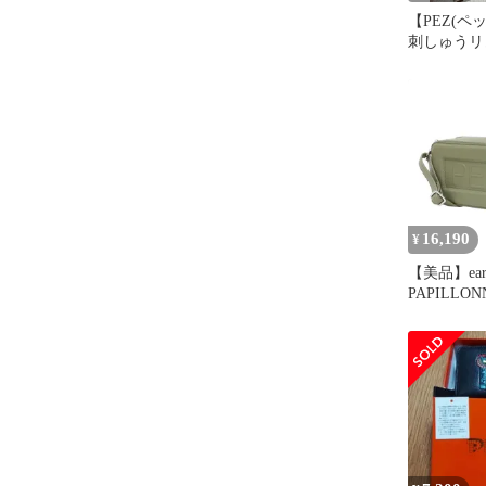
【PEZ(ペッ
刺しゅうリ
ラウン
16,190
¥
【美品】ea
PAPILLO
ヨネ × PE
キ 26春夏
ト ショル
布 肩掛け 
ーム付 ペ
ロゴ カウ
ド コラボ
ィース】【