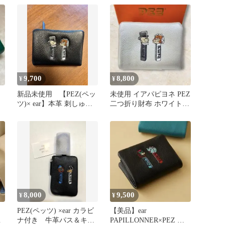
ナ
9,700
8,800
¥
¥
新品未使用 【PEZ(ペッ
未使用 イアパピヨネ PEZ
ツ)× ear】本革 刺しゅう
二つ折り財布 ホワイト
折り財布 二つ折り財布
シルバー 財布 ペッツ
8,000
9,500
¥
¥
PEZ(ペッツ) ×ear カラビ
【美品】ear
ラ
ナ付き 牛革パス＆キー
PAPILLONNER×PEZ 刺