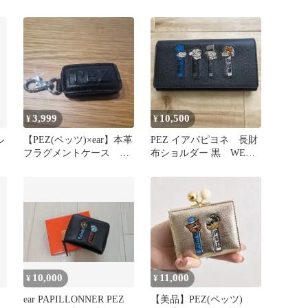
ブ
ケース【新品未使用】
繍 二つ折り財布 黒
3,999
10,500
¥
¥
ル
【PEZ(ペッツ)×ear】本革
PEZ イアパピヨネ 長財
フラグメントケース
布ショルダー 黒 WEB
キャンディーチャームの
限定
み
10,000
11,000
¥
¥
ear PAPILLONNER PEZ
【美品】PEZ(ペッツ)