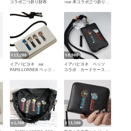
コラボ二つ折り財布
×ear 本コラボ三つ折りが
ま口財布 ゴールド
13,200
8,980
¥
¥
イアパピヨネ ear
イアパピヨネ ペッツ
PAPILLONNER ペッツ
コラボ カードケース &
刺繍ウォレット 牛革
ネックストラップ コイ
希少
ンケース
5,200
13,500
¥
¥