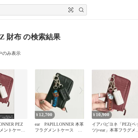
PEZ 財布 の検索結果
中のみ表示
12,700
10,900
¥
¥
LONNER PEZ
ear PAPILLONNER 本革
イアパピヨネ「PEZ(ペ
メントケース
フラグメントケース イ
ツ)×ear」本革フラグメ
アパピヨネ
トケース