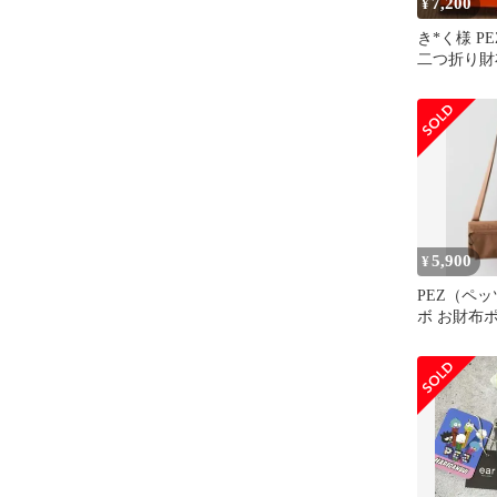
7,200
¥
き*く様 P
二つ折り財
BLACK
5,900
¥
PEZ（ペッ
ボ お財布
ョルダーバ