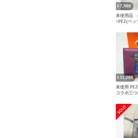
7,900
¥
未使用品 
×PEZ(ペッツ
11,200
¥
未使用 PEZ × 
コラボ三つ
布 パープ