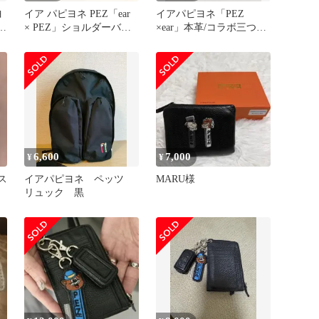
ヨ
イア パピヨネ PEZ「ear
イアパピヨネ「PEZ
本
× PEZ」ショルダーバッ
×ear」本革/コラボ三つ折
グ 宝島社
りがま口財布 ブラック
6,600
7,000
¥
¥
ス
イアパピヨネ ペッツ
MARU様
リュック 黒