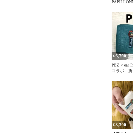
PAPILLO
レット シ
6,700
¥
PEZ × ear
コラボ 折
革 刺繍
8,300
¥