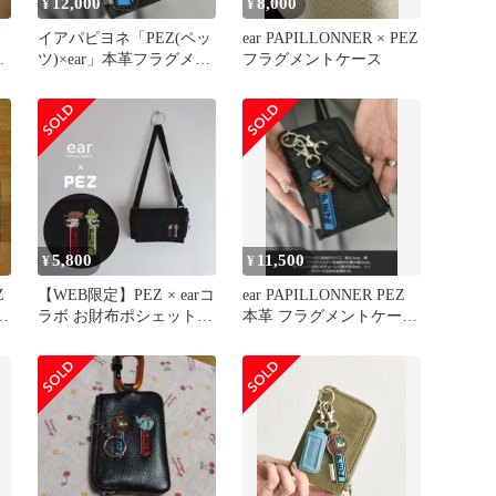
12,000
8,000
¥
¥
イアパピヨネ「PEZ(ペッ
ear PAPILLONNER × PEZ
ィ
ツ)×ear」本革フラグメン
フラグメントケース
トケース
5,800
11,500
¥
¥
Z
【WEB限定】PEZ × earコ
ear PAPILLONNER PEZ
ラボ お財布ポシェット
本革 フラグメントケース
ショルダーバッグ 美品
BK新品