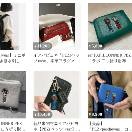
11,200
5,800
¥
¥
)×ear】ミニポ
イアパピヨネ「PEZ(ペッ
ear PAPILLONNER PEZ
き撥水刺しゅ
ツ)×ear」本革フラグメン
コラボ 二つ折り財布 本
 ブラック
トケース（ボルドー）
革 ターコイズ
13,450
8,900
¥
¥
LONNER PEZ
新品未開封〓イアパピヨ
【美品】
しゅう折り財布
ネ【PEZ(ペッツ)×ear】本
「PEZ×perche×ear」コ