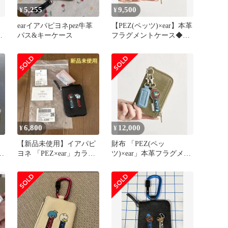
5,255
9,500
¥
¥
earイアパピヨネpez牛革
【PEZ(ペッツ)×ear】本革
ペ
パス&キーケース
フラグメントケース◆カ
メ
ーキ
6,800
12,000
¥
¥
【新品未使用】イアパピ
財布 「PEZ(ペッ
ヨネ 「PEZ×ear」カラビ
ツ)×ear」本革フラグメン
ナ付きパス＆キーケース
トケース カーキ