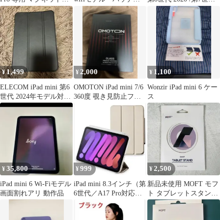
ース
ー容量100%
2019)保護フィルムPET
ペーパー紙ライク フィ
ルムMini 6, iPad Pro 9.7
/ iPad (2018年,2019年第
６世代) (2017年第5世
代)Air2/1
1,499
2,000
1,100
¥
¥
¥
ELECOM iPad mini 第6
OMOTON iPad mini 7/6
Wonzir iPad mini 6 ケー
世代 2024年モデル対応
360度 覗き見防止フィ
ス
フラップケース
ルム
35,800
999
2,500
¥
¥
¥
iPad mini 6 Wi-Fiモデル
iPad mini 8.3インチ（第
新品未使用 MOFT モフ
画面割れアリ 動作品
6世代／A17 Pro対応）
ト タブレットスタンド
三つ折りケース
TABLET STAND iPad
mini Pro / 第6世代 タブ