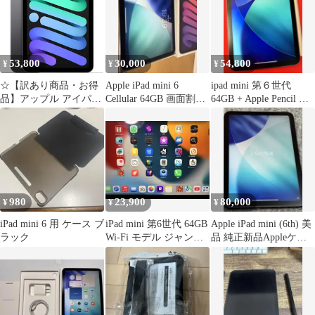
53,800
30,000
54,800
¥
¥
¥
☆【訳あり商品・お得
Apple iPad mini 6
ipad mini 第６世代
品】アップル アイパッ
Cellular 64GB 画面割れ
64GB + Apple Pencil 第2
ドミニ Apple iPad mini
あり
世代
6 第6世代 Wi-Fi +
Cellular 64GB スペース
グレイ SIMフリー
980
23,900
80,000
¥
¥
¥
iPad mini 6 用 ケース ブ
iPad mini 第6世代 64GB
Apple iPad mini (6th) 美
ラック
Wi-Fi モデル ジャンク
品 純正新品Appleケー
品
ス付き