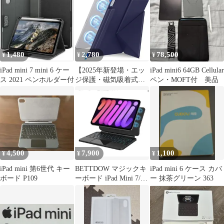
1,480
2,780
78,500
¥
¥
¥
iPad mini 7 mini 6 ケー
【2025年新登場・エッ
iPad mini6 64GB Cellular
ス 2021 ペンホルダー付
ジ保護・磁気吸着式】
ペン・MOFT付 美品
HEIGKOIK iPad mini7
ケース (A17 Pro、2024)
/ iPad mini 第7/6世代 ケ
ース (8.3インチ、
2024/2021) ペン収納 ス
タンド機能 (ネイビー)
4,500
7,900
1,100
¥
¥
¥
iPad mini 第6世代 キー
BETTDOW マジックキ
iPad mini 6 ケース カバ
ボード P109
ーボード iPad Mini 7/6
ー 抹茶グリーン 363
8.3インチ対応