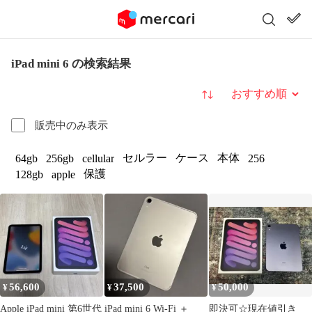
iPad mini 6 の検索結果
並び替え
販売中のみ表示
セルラー
ケース
本体
64gb
256gb
cellular
256
保護
128gb
apple
56,600
37,500
50,000
¥
¥
¥
Apple iPad mini 第6世代
iPad mini 6 Wi-Fi ＋
即決可☆現在値引き