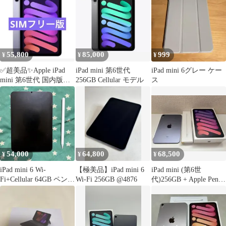
55,800
85,000
999
¥
¥
¥
✅超美品✨Apple iPad
iPad mini 第6世代
iPad mini 6グレー ケー
mini 第6世代 国内版
256GB Cellular モデル
ス
SIMフリー
54,000
64,800
68,500
¥
¥
¥
iPad mini 6 Wi-
【極美品】iPad mini 6
iPad mini (第6世
Fi+Cellular 64GB ペン・
Wi-Fi 256GB @4876
代)256GB + Apple Pencil
ケース付き
第二世代