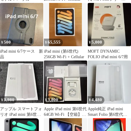
64GB
500
65,555
5,000
¥
¥
¥
iPad mini 6/7ケース 新
iPad mini (第6世代)
MOFT DYNAMIC
品
256GB Wi-Fi + Cellular
FOLIO iPad mini 6/7用
3,980
3,800
4,480
¥
¥
¥
アップル スマートフォ
Apple iPad mini 第6世代
Apple純正 iPad mini
リオ iPad mini 第6世代
64GB Wi-Fi 【空箱】付
Smart Folio 第6世代、
純正 ホワイト
属品付
第7世代