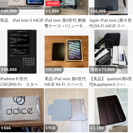
10%OFF
49,900
1,800
60,000
¥
¥
¥
美品 iPad mini 6 64GB
iPad mini 第6世代 耐衝
Apple iPad mini (第６世
撃ケース バリューモデ
代)Wi-Fi 64GB スペー
ル ブラック
スグレイ
80,000
61,000
73,000
¥
¥
現在 ¥
iPadmini６世代
美品 iPad mini 第6世代
【美品】 ipadmini第6世
256GBWi-Fi スターラ
64GB Wi-Fi スペースグ
代&applepencil 2+ハ
イトmagicキーボード等
レー 箱有
ブ、ケース等々
666
950
1,100
¥
¥
¥