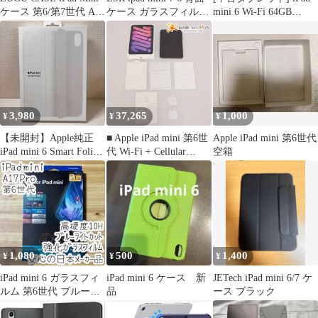
ケース 第6/第7世代 A17
ケース ガラスフィルム
mini 6 Wi-Fi 64GB
Pro
セット
MK893J/A
3,980
37,265
1,000
¥
¥
¥
【未開封】Apple純正
■ Apple iPad mini 第6世
Apple iPad mini 第6世代
iPad mini 6 Smart Folio
代 Wi-Fi + Cellular
空箱
ホワイト ケース
256GB MK8K3J/A パー
プル SIM不明 箱付き
動作未確認 ジャンク
1,080
500
1,400
¥
¥
¥
iPad mini 6 ガラスフィ
iPad mini 6 ケース 新
JETech iPad mini 6/7 ケ
ルム 第6世代 ブルーラ
品
ース ブラック
イトカット 液晶保護