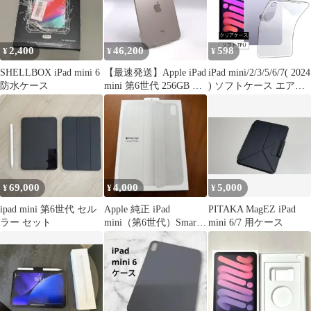
2,400
46,200
598
¥
¥
¥
SHELLBOX iPad mini 6
【最速発送】Apple iPad
iPad mini/2/3/5/6/7( 2024
防水ケース
mini 第6世代 256GB ス
) ソフトケース エアク
ターライト Wi-Fi【難
ッション TPU クリア
有】
ケース 透明 無地 シン
プル 全面 クリア 衝撃
吸収 薄型 軽量 第6世代
第7世代 apple
69,000
4,000
5,000
¥
¥
¥
ipad mini 第6世代 セル
Apple 純正 iPad
PITAKA MagEZ iPad
ラー セット
mini（第6世代）Smart
mini 6/7 用ケース
Folio ホワイト