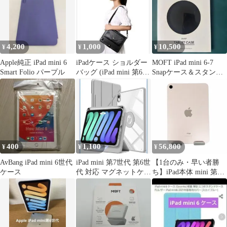
レットスタンド SNAP
ON ピンク MS008M-1-
PK
4,200
1,000
10,500
¥
¥
¥
Apple純正 iPad mini 6
iPadケース ショルダー
MOFT iPad mini 6-7
Smart Folio パープル
バッグ (iPad mini 第6世
Snapケース＆スタンド
代)
セット
400
1,100
56,800
¥
¥
¥
AvBang iPad mini 6世代
iPad mini 第7世代 第6世
【1台のみ・早い者勝
ケース
代 対応 マグネットケー
ち】iPad本体 mini 第6
ス
世代 64GB Wi-Fiモデル
ピンク 動作確認済み