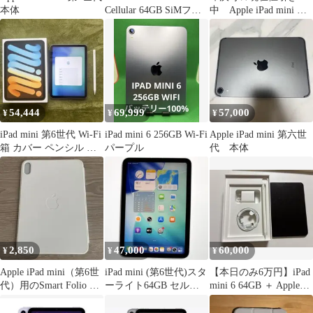
本体
Cellular 64GB SiMフリ
中 Apple iPad mini 第6
ー
世代 64GB
54,444
69,999
57,000
¥
¥
¥
iPad mini 第6世代 Wi-Fi
iPad mini 6 256GB Wi-Fi
Apple iPad mini 第六世
箱 カバー ペンシル 付
パープル
代 本体
き
2,850
47,000
60,000
¥
¥
¥
Apple iPad mini（第6世
iPad mini (第6世代)スタ
【本日のみ6万円】iPad
代）用のSmart Folio ホ
ーライト64GB セルラ
mini 6 64GB ＋ Apple
ワイト
ー バッテリー97%
Pencil