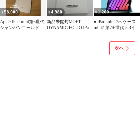
58,000
4,980
1,200
¥
¥
¥
Apple iPad mini第6世代
新品未開封MOFT
● iPad mini 7/6 ケース
シャンパンゴールド 本
DYNAMIC FOLIO iPad
mini7 第7/6世代 8.3イン
体 元箱付き
mini 6-7th
チ
次へ