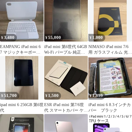
3,480
55,000
1,000
¥
¥
¥
EAMPANG iPad mini 6
iPad mini 第6世代 64GB
NIMASO iPad mini 7/6
7 マジックキーボード
Wi-Fi パープル 純正ケ
用 ガラスフィルム 光沢
P109 P83
ース付
タイプ
51,700
1,500
1,899
¥
¥
¥
ipad mini 6 256GB 第6世
ESR iPad mini 第7/6世
iPad mini 6 8.3インチカ
代
代 スマートカバー ケー
バー ブラック
ス 磁気着脱式