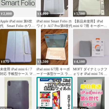
2,000
4,000
5,500
¥
¥
¥
Apple iPad mini 第6世
iPad mini Smart Folio ホ
【新品未使用】iPad
代 Smart Folio ホワイ
ワイト A17 Pro/第6世代
mini 6/ 7用 キーボード
ト
カバー HOU FY-8
875
3,500
4,100
¥
¥
¥
未使用 iPad mini 6 / 7
iPad mini 6/7用 キーボ
MOFT ダイナミックフ
対応 手帳型ケース マグ
ード一体型ケース ライ
ォリオ iPad mini 7/6 ケ
ネット式
トブルー
ース