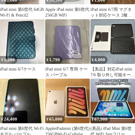
63,000
59,500
1,000
¥
¥
¥
iPad mini 第6世代 64GB
Apple iPad mini 第6世代
iPad mini 6/7用 マグネ
Wi-Fi & Pencil2
256GB WiFi
ット対応ケース 2種セ
ット
1,200
1,790
4,000
¥
¥
¥
iPad mini 6/7ケース
iPad mini 6/7 専用 ケー
【美品】対応iPad mini
ス パープル
7/6 取り外し可能キーボ
ード(HOUブランド)
24,400
65,000
67,900
¥
¥
¥
iPad mini 第6世代 Wi-Fi
AppleiPadmini (第6世代)￼
(美品) iPad Mini 第6世
モデル パープル
256GBWi-Fi+Cellular
代 WiFi Simフリー