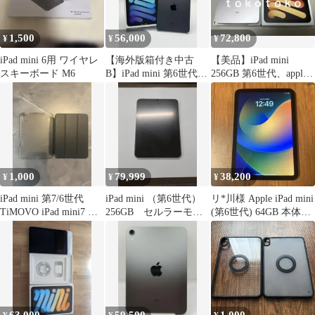
1,500
56,000
72,800
¥
¥
¥
iPad mini 6用 ワイヤレ
【海外版箱付き中古
【美品】iPad mini
スキーボード M6
B】iPad mini 第6世代
256GB 第6世代、apple
256GB スペースグレイ
pencil
Wi-Fi バッテリー
【86%】
1,000
79,999
38,200
¥
¥
¥
iPad mini 第7/6世代
iPad mini （第6世代）
リ*川様 Apple iPad mini
TiMOVO iPad mini7 ケ
256GB セルラーモデ
(第6世代) 64GB 本体
ース
ル
訳あり