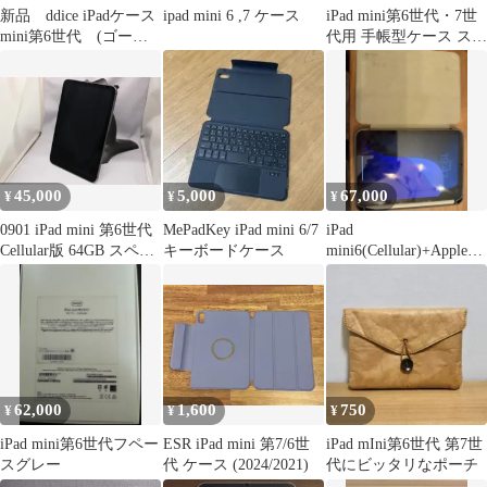
新品 ddice iPadケース
ipad mini 6 ,7 ケース
iPad mini第6世代・7世
mini第6世代 (ゴール
代用 手帳型ケース スタ
ド)
ンド機能付き
45,000
5,000
67,000
¥
¥
¥
0901 iPad mini 第6世代
MePadKey iPad mini 6/7
iPad
Cellular版 64GB スペー
キーボードケース
mini6(Cellular)+Apple
スグレイ SIMフリー バ
Pencil2
ッテリー88% Bランク
4549995250367
62,000
1,600
750
¥
¥
¥
iPad mini第6世代フペー
ESR iPad mini 第7/6世
iPad mIni第6世代 第7世
スグレー
代 ケース (2024/2021)
代にビッタリなポーチ