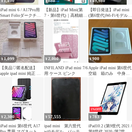
1,400
880
49,980
¥
¥
¥
iPad mini 6 / A17Pro用
【新品】iPad Mini(第
【即日発送】iPad mini
Smart Folioダークチェ
7・第6世代)｜高精細｜
(第6世代)Wi-Fiモデル
リー
反射防止｜フィルム☆a
ピンク 64GB
1,099
2,000
900
¥
¥
¥
【美品♡匿名配送】
INFILAND iPad mini 7/6
Apple iPad mini 第6世代
apple ipad mini 純正 第
用 ケース ピンク
空箱 箱のみ 中身無
６世代 【箱のみ】
し
1%OFF
2,300
57,555
783
¥
¥
¥
iPad mini 第6世代 A17
ipad mini 第六世代
iPad10.2 (第9世代 2021 /
Pro 専用 マグネットケ
wifiモデル バッテリ
第8世代 2020 /第7世代