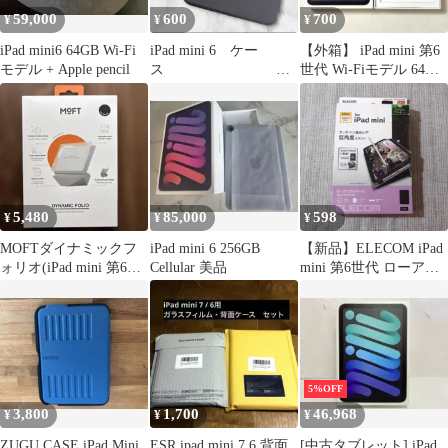
59,000
600
700
¥
¥
¥
iPad mini6 64GB Wi-Fi
iPad mini 6 ケー
【外箱】 iPad mini 第6
モデル + Apple pencil
ス
世代 Wi-Fiモデル 64GB
パープル
865-2
5,480
85,000
598
¥
¥
¥
MOFTダイナミックフ
iPad mini 6 256GB
【新品】ELECOM iPad
ォリオ(iPad mini 第6世
Cellular 美品
mini 第6世代 ローアン
代/A17)
グルケース
5%OFF
3,800
1,700
46,968
¥
¥
¥
ZUGU CASE iPad Mini
ESR ipad mini 7 6 背面
[中古タブレット] iPad