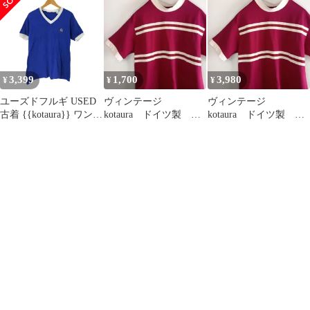
ツ製 ブルー M
ツ製 ブルー M
3,399
1,700
3,980
¥
¥
¥
ユーズドフルギ USED
ヴィンテージ
ヴィンテージ
古着 {{kotaura}} ワンポ
kotaura ドイツ製 リ
kotaura ドイツ製 リ
イント刺繍 vネックTシ
ンガーシャツ ゲーム
ンガーシャツ ゲーム
ャツ メンズ 7
シャツ ユーロ古着
シャツ ユーロ古着