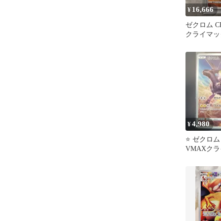
16,666
¥
ゼクロム CH
クライマックス
4,980
¥
⭐️ ゼクロム 
VMAXク
195/184