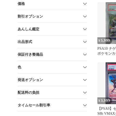
価格
割引オプション
あんしん鑑定
5,999
¥
出品形式
PSA10 ナ
ポケモンカ
保証付き整備品
ライマック
色
発送オプション
配送料の負担
3,999
¥
タイムセール割引率
【PSA9】
S8b VM