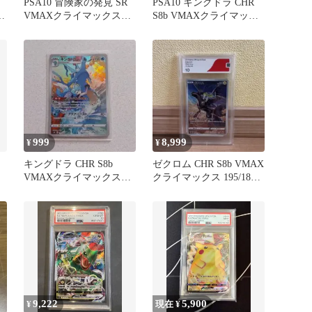
PSA10 冒険家の発見 SR
PSA10 キングドラ CHR
イ
VMAXクライマックス
S8b VMAXクライマック
267/184 ポケカ
ス 190/184
999
8,999
¥
¥
キングドラ CHR S8b
ゼクロム CHR S8b VMAX
VMAXクライマックス
クライマックス 195/184
190/184
CGS10
9,222
5,900
¥
現在 ¥