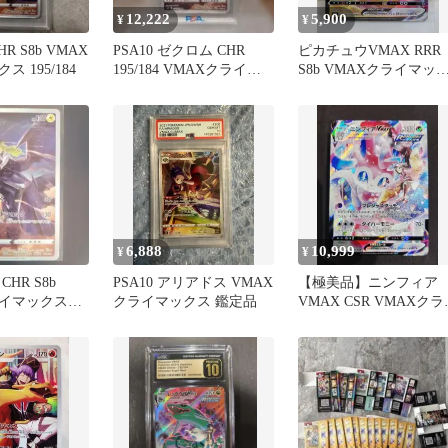
12,222
5,900
¥
¥
R S8b VMAX
PSA10 ゼクロム CHR
ピカチュウVMAX RRR
 195/184
195/184 VMAXクライマ
S8b VMAXクライマッ
ックス
ス 046/184
6,888
10,999
¥
¥
CHR S8b
PSA10 アリアドス VMAX
【極美品】ニンフィア
ライマックス
クライマックス 鑑定品
VMAX CSR VMAXクラ
マックス 232/184