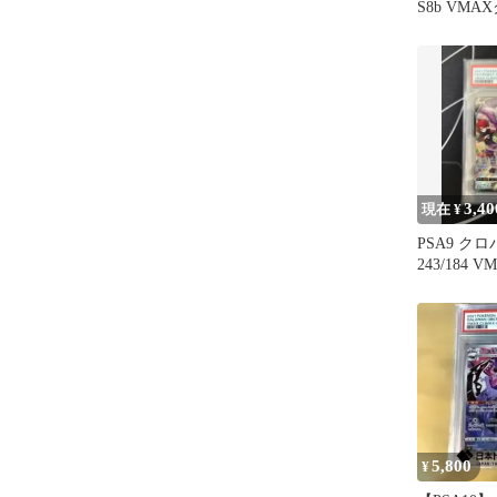
S8b VM
ス 242/184
3,40
現在 ¥
PSA9 クロ
243/184
ックス
5,800
¥