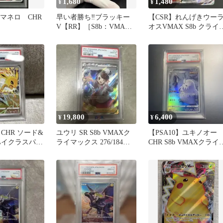
1,680
1,480
¥
¥
カラマネロ CHR
早い者勝ち‼︎ブラッキー
【CSR】れんげきウー
V【RR】［S8b：VMAX
オスVMAX S8b クライ
クライマックス］100/184
ックス【241/184】
19,800
6,400
¥
¥
CHR ソード&
ユウリ SR S8b VMAXク
【PSA10】ユキノオー
ハイクラスパッ
ライマックス 276/184
CHR S8b VMAXクライ
クライマック
PSA10
ックス 185/184