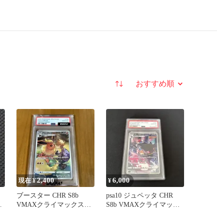
並び替え
2,400
6,000
現在 ¥
¥
ブースター CHR S8b
psa10 ジュペッタ CHR
VMAXクライマックス
S8b VMAXクライマック
188/184
ス 197/184