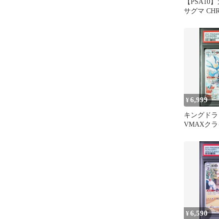
【PSA10
サグマ CH
イマックス
6,999
¥
キングドラ C
VMAXク
190/184 psa
6,590
¥