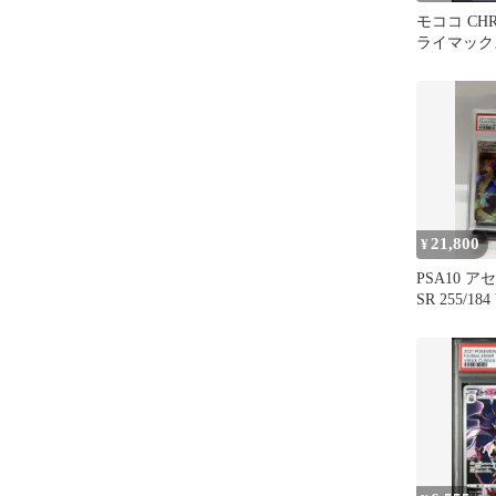
モココ CHR
ライマックス 
psa10
21,800
¥
PSA10 
SR 255/1
マックス 