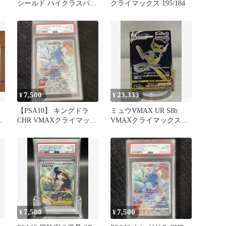
ク
シールド ハイクラスパッ
クライマックス 195/184
ク VMAXクライマック
ス…
7,500
23,333
¥
¥
【PSA10】 キングドラ
ミュウVMAX UR S8b
CHR VMAXクライマック
VMAXクライマックス
ス 190/184
280/184 ポケカ
7,500
7,500
¥
¥