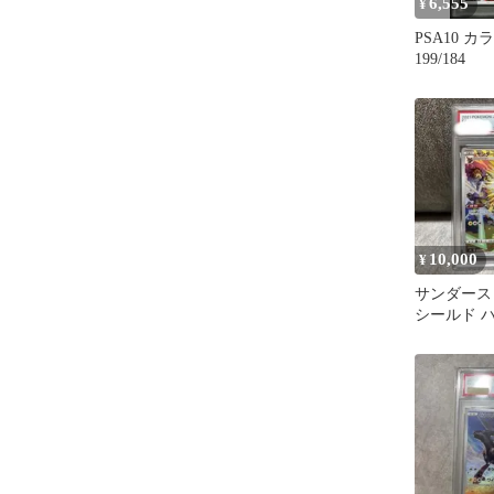
6,555
¥
PSA10 
199/184
10,000
¥
サンダース 
シールド 
ク VMAX
ス…