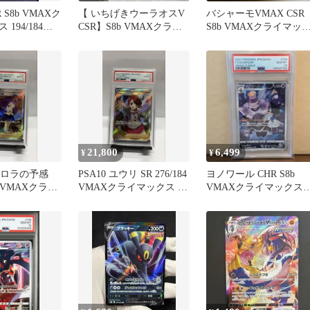
 S8b VMAXク
【 いちげきウーラオスV
バシャーモVMAX CSR
194/184
CSR】S8b VMAXクライ
S8b VMAXクライマッ
マックス 238/184
ス 217/184
21,800
6,499
¥
¥
アセロラの予感
PSA10 ユウリ SR 276/184
ヨノワール CHR S8b
84 VMAXクライ
VMAXクライマックス ポ
VMAXクライマックス
ポケカ
ケモンカード
198/184