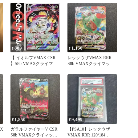
880
1,150
¥
¥
フ
【 イオルブVMAX CSR
レックウザVMAX RRR
】S8b VMAXクライマッ
S8b VMAXクライマック
クス 215/184
ス 120/184
1,850
9,499
¥
¥
AX
ガラルファイヤーV CSR
【PSA10】レックウザ
S8b VMAXクライマック
VMAX RRR 120/184