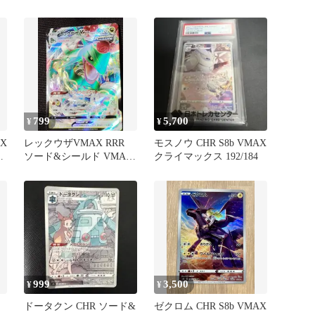
ス 242/184
VMAXクライマックス
799
5,700
¥
¥
AX
レックウザVMAX RRR
モスノウ CHR S8b VMAX
ソード&シールド VMAX
クライマックス 192/184
クライマックス
999
3,500
¥
¥
ドータクン CHR ソード&
ゼクロム CHR S8b VMAX