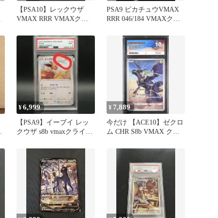
【PSA10】レックウザ
PSA9 ピカチュウVMAX
ク
VMAX RRR VMAXクラ
RRR 046/184 VMAXクラ
イマックス
イマックス
6,999
7,889
¥
¥
【PSA9】イーブイ レッ
今だけ 【ACE10】ゼクロ
クウザ s8b vmaxクライマ
ム CHR S8b VMAX クラ
ックス ポケモンカード
イ 195/184