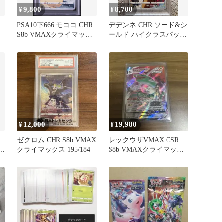
9,800
8,700
¥
¥
PSA10下666 モココ CHR
デデンネ CHR ソード&シ
ク
S8b VMAXクライマック
ールド ハイクラスパック
ス194/184
VMAXクライマックス …
12,000
19,980
¥
¥
ゼクロム CHR S8b VMAX
レックウザVMAX CSR
イ
クライマックス 195/184
S8b VMAXクライマック
ス 252/184