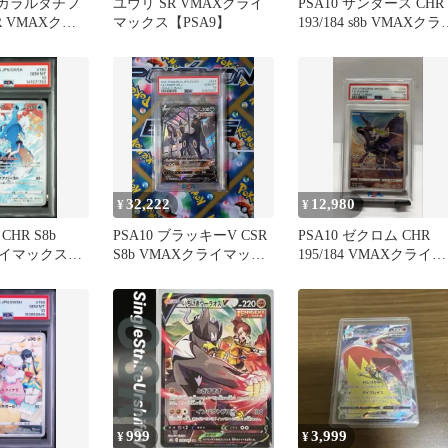
】ガラルタチフ
ユウリ SR VMAXクライ
PSA10 サンダース CHR
R VMAXクラ
マックス【PSA9】
193/184 s8b VMAXクラ
 ポケカ
マックス
32,222
12,980
¥
¥
HR S8b
PSA10 ブラッキーV CSR
PSA10 ゼクロム CHR
ライマックス
S8b VMAXクライマック
195/184 VMAXクライマ
10
ス 244/184
ックス
999
3,999
¥
¥