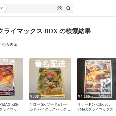
x クライマックス BOX の検索結果
中のみ表示
888
4,500
¥
¥
MAX RRR
ヤロー SR ソード&シー
リザードン CHR S8b
AXクライマック
ルド ハイクラスパック
VMAXクライマックス
VMAXクライマックス キ
187/184