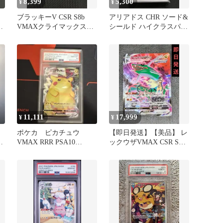
8,399
5,300
¥
¥
ラ
ブラッキーV CSR S8b
アリアドス CHR ソード&
マ
VMAXクライマックス
シールド ハイクラスパッ
244/184
ク VMAXクライマック
ス…
11,111
17,999
¥
¥
ポケカ ピカチュウ
【即日発送】【美品】 レ
マ
VMAX RRR PSA10
ックウザVMAX CSR S8b
VMAXクライマックス
VMAXクライマックス