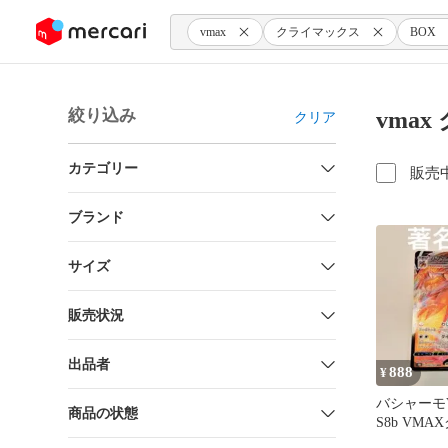
ンツにスキップ
vmax
クライマックス
BOX
絞り込み
vma
クリア
カテゴリー
販売
ブランド
サイズ
販売状況
出品者
888
¥
バシャーモV
商品の状態
S8b VM
ス 020/184