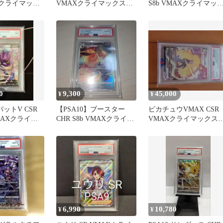
AXクライマック
VMAXクライマックス
S8b VMAXクライマッ
046/184
ス 252/184
0
9,300
45,000
¥
¥
バットV CSR
【PSA10】ブースター
ピカチュウVMAX CSR
 VMAXクライマ
CHR S8b VMAXクライマ
VMAXクライマックス
ックス 188/184
#223/184 PSA10
6,990
10,780
¥
¥