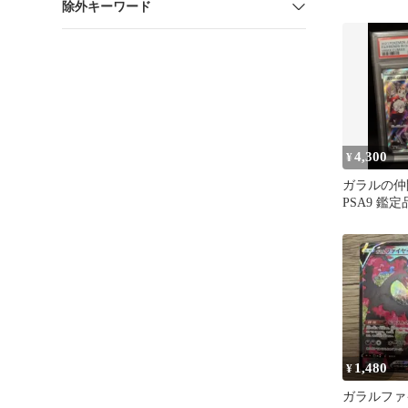
除外キーワード
ス 195/184
4,300
¥
ガラルの仲
PSA9 鑑定
イマックス
1,480
¥
ガラルファイ