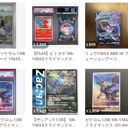
ラ…
3,800
899
¥
¥
ゲツケサル CHR
【PSA9】ヒトカゲ S8b
ミュウVMAX RRR S8 
ード VMAXク
VMAXクライマックス
ュージョンアーツ
ス
015/184
040/100
1,199
2,850
¥
¥
ゼクロム CHR
【ザシアンV CSR】 S8b
ゼクロム CHR S8b VM
AXクライマック
VMAXクライマックス
クライマックス 195/184