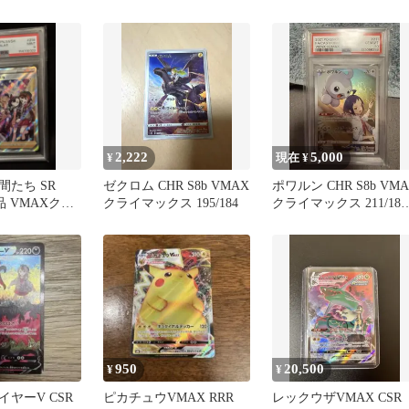
250/184
2,222
5,000
¥
現在 ¥
間たち SR
ゼクロム CHR S8b VMAX
ポワルン CHR S8b VM
品 VMAXクラ
クライマックス 195/184
クライマックス 211/184
PSA10
950
20,500
¥
¥
ヤーV CSR
ピカチュウVMAX RRR
レックウザVMAX CSR