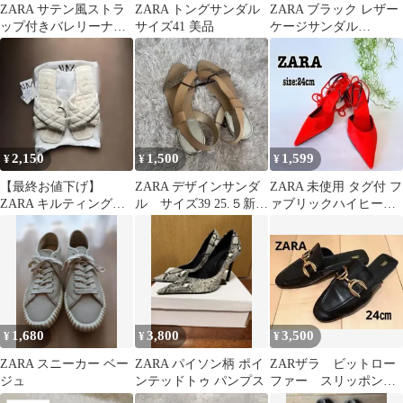
ZARA サテン風ストラ
ZARA トングサンダル
ZARA ブラック レザー
ップ付きバレリーナシ
サイズ41 美品
ケージサンダル
ューズ
38（24.5cm）
2,150
1,500
1,599
¥
¥
¥
【最終お値下げ】
ZARA デザインサンダ
ZARA 未使用 タグ付 フ
ZARA キルティングク
ル サイズ39 25.５新品
ァブリックハイヒール
ロスサンダル ホワイト
未使用
スリングバックシュー
ズ 37
1,680
3,800
3,500
¥
¥
¥
ZARA スニーカー ベー
ZARA パイソン柄 ポイ
ZARザラ ビットロー
ジュ
ンテッドトゥ パンプス
ファー スリッポン
ミュール 黒 サイズ37