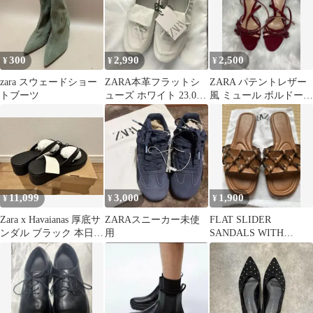
300
2,990
2,500
¥
¥
¥
zara スウェードショー
ZARA本革フラットシ
ZARA パテントレザー
トブーツ
ューズ ホワイト 23.0
風 ミュール ボルドー
㎝ 保存袋付き【未使
35
用訳あり】
11,099
3,000
1,900
¥
¥
¥
Zara x Havaianas 厚底サ
ZARAスニーカー未使
FLAT SLIDER
ンダル ブラック 本日12
用
SANDALS WITH
までお値下げ
KNOTS