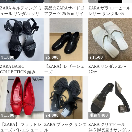
ZARA キルティング ミ
美品☆ZARAサイドゴ
ZARA ザラ ローヒール
ュール サンダル グリー
アブーツ 25.5cm サイド
レザー サンダル 35
ン
ジップ ショートブーツ
1,800
5,800
1,500
¥
¥
¥
ZARA BASIC
【ZARA】レザーシュ
ZARA サンダル 25〜
COLLECTION 編み込
ーズ
27cm
みサンダル ブラック
36
1,500
4,000
400
¥
¥
現在 ¥
【ZARA】 フラットシ
ZARA ブラック サンダ
ZARA クリアヒール
ューズ バレエシューズ
ル
24.5 脚長見えサンダル