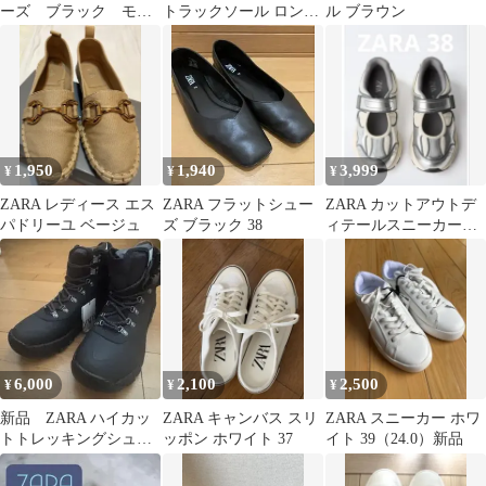
ーズ ブラック モー
トラックソール ロング
ル ブラウン
ド スニーカー 41
ブーツ ブラック
1,950
1,940
3,999
¥
¥
¥
ZARA レディース エス
ZARA フラットシュー
ZARA カットアウトデ
パドリーユ ベージュ
ズ ブラック 38
ィテールスニーカー
38サイズ
6,000
2,100
2,500
¥
¥
¥
新品 ZARA ハイカッ
ZARA キャンバス スリ
ZARA スニーカー ホワ
トトレッキングシュー
ッポン ホワイト 37
イト 39（24.0）新品
ズ