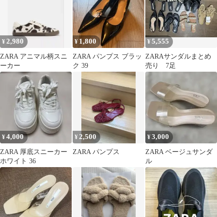
2,980
1,800
5,555
¥
¥
¥
ZARA アニマル柄スニ
ZARA パンプス ブラッ
ZARAサンダルまとめ
ーカー
ク 39
売り 7足
4,000
2,500
3,000
¥
¥
¥
ZARA 厚底スニーカー
ZARA パンプス
ZARA ベージュサンダ
ホワイト 36
ル