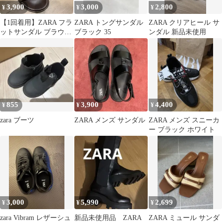
3,900
3,000
2,800
¥
¥
¥
【1回着用】ZARA フラ
ZARA トングサンダル
ZARA クリアヒール サ
ットサンダル ブラウ
ブラック 35
ンダル 新品未使用
ン ゴールド金具 40
サイズ
855
3,900
4,400
¥
¥
¥
zara ブーツ
ZARA メンズ サンダル
ZARA メンズ スニーカ
ー ブラック ホワイト
3,000
5,990
2,699
¥
¥
¥
zara Vibram レザーシュ
新品未使用品 ZARA
ZARA ミュール サンダ