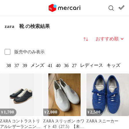
zara 靴 の検索結果
並び替え
販売中のみ表示
メンズ
レディース
キッズ
38
37
39
41
40
36
27
1,700
2,000
2,500
¥
¥
¥
ZARA コントラストリ
ZARA スリッポン ホワ
ZARA スニーカー
アルレザーランニング
イト 43（27.5）【未使