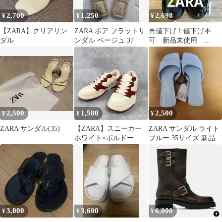
2,700
1,250
2,698
¥
¥
¥
【ZARA】クリアサン
ZARA ボア フラットサ
再値下げ！値下げ不
ダル
ンダル ベージュ 37
可 新品未使用
ZARA ニットスニーカ
ー 24.3cm
2,500
1,500
2,500
¥
¥
¥
ZARA サンダル(35)
【ZARA】スニーカー
ZARA サンダル ライト
ホワイト×ボルドー
ブルー 35サイズ 新品
37（24.0cm）
3,000
3,600
6,000
¥
¥
¥