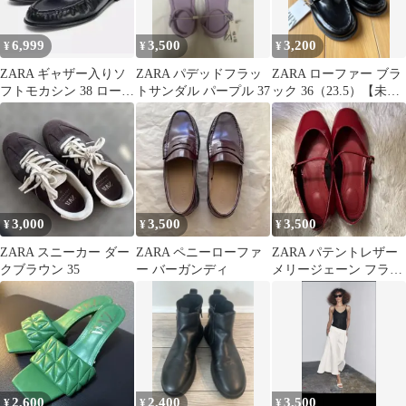
6,999
3,500
3,200
¥
¥
¥
ZARA ギャザー入りソ
ZARA パデッドフラッ
ZARA ローファー ブラ
フトモカシン 38 ローフ
トサンダル パープル 37
ック 36（23.5）【未使
ァー
用】
3,000
3,500
3,500
¥
¥
¥
ZARA スニーカー ダー
ZARA ペニーローファ
ZARA パテントレザー
クブラウン 35
ー バーガンディ
メリージェーン フラッ
トシューズ 赤 37
2,600
2,400
3,500
¥
¥
¥