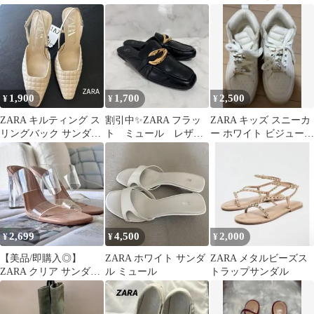
レッド
1,900
1,700
2,500
¥
¥
¥
ZARA キルティング ス
割引中✨ZARA フラッ
ZARA キッズ スニーカ
リングバック サンダル
ト ミュール レザ
ー ホワイト ビジュー付
ベージュ 38
ー ブラック ゴール
き
ドバックル 35
2,699
4,500
2,000
¥
¥
¥
【美品/即購入◎】
ZARA ホワイト サンダ
ZARA メタルビーズス
ZARA クリア サンダル
ル ミュール
トラップサンダル
ミュール ヒール 38