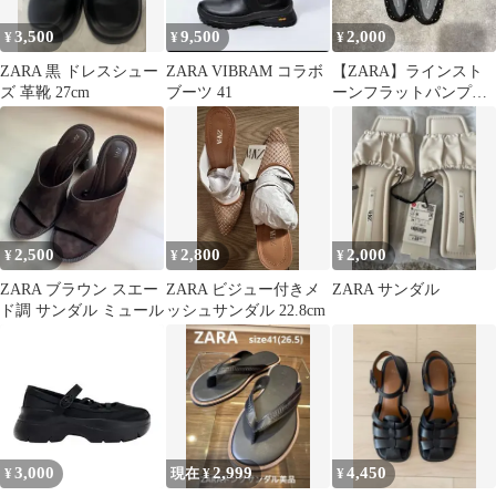
3,500
9,500
2,000
¥
¥
¥
ZARA 黒 ドレスシュー
ZARA VIBRAM コラボ
【ZARA】ラインスト
ズ 革靴 27cm
ブーツ 41
ーンフラットパンプ
ス ブラック37 24cm
2,500
2,800
2,000
¥
¥
¥
ZARA ブラウン スエー
ZARA ビジュー付きメ
ZARA サンダル
ド調 サンダル ミュール
ッシュサンダル 22.8cm
3,000
2,999
4,450
¥
現在 ¥
¥