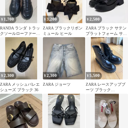
1,700
3,200
2,500
¥
¥
¥
RANDA ランダ トラッ
ZARA ブラックリボン
ZARA ブラック サテン
クソールローファーシ
ミュール ヒール
プラットフォーム サン
ューズ ブラックS
ダル
2,300
2,300
5,500
¥
¥
¥
ZARA メッシュバレエ
ZARA ジョーツ
ZARA レースアップブ
シューズ ブラック 36
ーツ ブラック
42（27.0）未使用