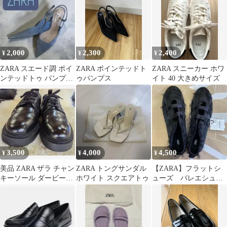
2,000
2,300
2,400
¥
¥
¥
ZARA スエード調 ポイ
ZARA ポインテッドト
ZARA スニーカー ホワ
ンテッドトゥ パンプス
ゥパンプス
イト 40 大きめサイズ
ブルー
3,500
4,000
4,500
¥
¥
¥
美品 ZARA ザラ チャン
ZARA トングサンダル
【ZARA】フラットシ
キーソール ダービーシ
ホワイト スクエアトゥ
ューズ バレエシュー
ューズ / 厚底 プレーン
ズ 39 リボンブラック
トゥ
25.3cm