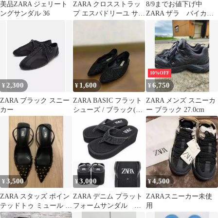
美品ZARA ジェリート
ZARA クロスストラッ
8/9までお値下げ中
ングサンダル 36
プ エスパドリーユ サン
ZARA ザラ バイカー
ダル 白 37
ブーツ
10%OFF
2,300
1,600
6,750
¥
¥
¥
ZARA ブラック スニー
ZARA BASIC フラット
ZARA メンズ スニーカ
カー
シューズ / ブラック(ポ
ー ブラック 27.0cm
インテッドトゥ)
3,500
3,000
4,500
¥
¥
¥
ZARA スタッズ ポイン
ZARA デニム プラット
ZARAスニーカー未使
テッドトゥ ミュール ブ
フォームサンダル サ
用
ラック
イズ37