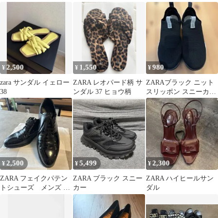
スニーカー
用】
2,500
1,550
980
¥
¥
¥
zara サンダル イェロー
ZARA レオパード柄 サ
ZARAブラック ニット
38
ンダル 37 ヒョウ柄
スリッポン スニーカー
22.5 35
2,500
5,499
2,300
¥
¥
¥
ZARA フェイクパテン
ZARA ブラック スニー
ZARA ハイヒールサン
トシューズ メンズ エ
カー
ダル
ナメル ドレスシューズ
ブラック