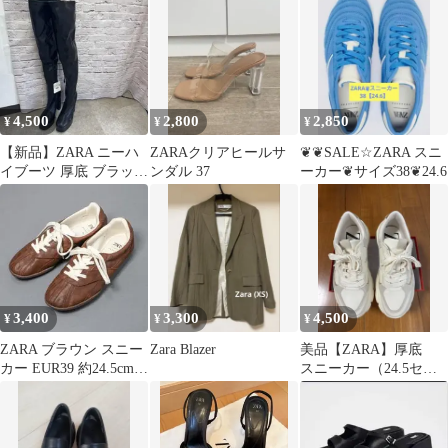
4,500
2,800
2,850
¥
¥
¥
【新品】ZARA ニーハ
ZARAクリアヒールサ
❦❦SALE☆ZARA スニ
イブーツ 厚底 ブラック
ンダル 37
ーカー❦サイズ38❦24.6
39 （X-34）ｙ
3,400
3,300
4,500
¥
¥
¥
ZARA ブラウン スニー
Zara Blazer
美品【ZARA】厚底
カー EUR39 約24.5cm〜
スニーカー（24.5セン
25.0cm
チ）ザラ