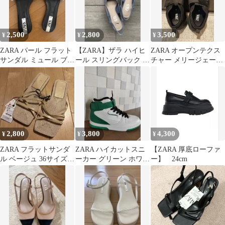
2,500
2,800
3,500
¥
¥
¥
ZARA パール フラット
【ZARA】ザラ ハイヒ
ZARA オープンテクス
サンダル ミュール ブラ
ール スリングバック シ
チャー メリージェーン
ック 35
ューズ ミュール
スニーカー バレエシ
ューズ メンズ
2,800
3,800
4,300
¥
¥
¥
ZARA フラットサンダ
ZARA ハイカットスニ
【ZARA 厚底ローファ
ル ベージュ 36サイズ
ーカー グリーン ホワイ
ー】 24cm
新品タグ付ザラアロー
ト 39
ズ