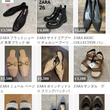
3,500
6,000
2,222
¥
¥
¥
ZARA フラットシュー
ZARA サイドゴアブー
ZARA BASIC
ズ 本革ブラック 40
ツ チェルシーブーツ シ
COLLECTION パンプ
ョートブーツ 黒 26㎝
ス ブラック
1,500
3,300
3,100
¥
¥
¥
ZARA ミュール ベージ
ZARA ポインテッドト
ZARA サンダル 37
ュ
ゥ スリングバック パン
プス ベージュ38 美品