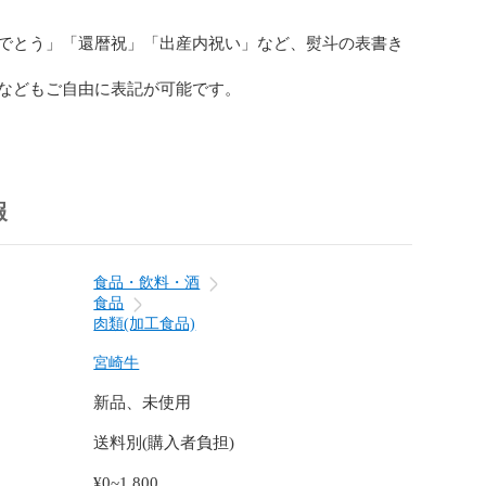
でとう」「還暦祝」「出産内祝い」など、熨斗の表書き
などもご自由に表記が可能です。

ード、お写真をプリントして添えることも可能です♪

し付けください。

黒白の「志」お熨斗もご用意いたしております。

報
------------------------

ランクから厳選した（上）カルビです。

食品・飲料・酒
香る、こうばしいニオイに食欲が止まりません！

食品
肉類(加工食品)
牛（佐賀牛・宮崎牛）A4ランクの、ウデ・イチボ・クラ
宮崎牛
のちょうど良い塩梅を見極めて、焼肉用にカット。

新品、未使用
の上カルビの特徴はバラをあえて使用しないため

送料別(購入者負担)
、口当たりが軽いのに柔らかいこと。

上の黒毛和牛はサシが非常にしっかりと入るため

¥0~1,800