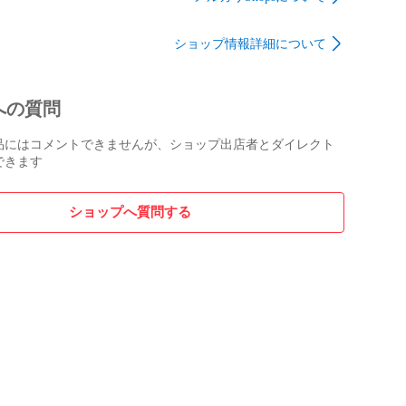
ット 食
りません）

 高級グ
ショップ情報詳細について
 セット
根拠や実績から、肉のやまだ屋本店では「鹿児島黒牛」
く
宮崎牛」を主体にしてお取り扱いしております。

るブランド和牛の中でも、頂点にたつ九州産の黒毛和牛
への質問
し上がり下さい。

品にはコメントできませんが、ショップ出店者とダイレクト
できます
っている個所は、お肉の色が黒っぽくなっていることが
もともとのお色（褐色）です。カットしたばかりの新鮮
ショップへ質問する
お色になります。

化学反応により赤味になるため、重なっている部分は空
ことで褐色のままです。

ても、品質・味には何ら問題なく自然な証拠です。どう
さい。

配送状態やご自宅での保管方法によって必要以上に黒ず
スがございます。

に置く、温度変化の多い冷蔵庫ドア付近に保管してしま
原因となりますので十分にお気を付け下さい。
