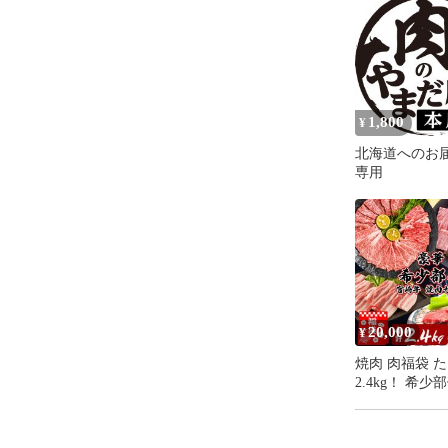
日本全国でブ
「和牛オリン
国和牛チャンピ
【佐賀牛】も
が出されたこ
1,800
¥
ちなみに、直
したが、その
北海道へのお
（9部門のう
専用
優勝となった）
宮崎牛につい
これまでの和
るのは宮崎牛
佐賀牛は、神
20,000
¥
その基準の高
肉質等級が４
焼肉 肉福袋 
いブランド規
2.4kg！ 希少
松坂牛 近江
盛りセット 佐
崎牛 A5 / 夏
規定です。

中元 お歳暮 ギ
（松坂牛や近