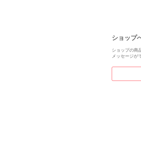
中見舞い 肉セ
の線引きはあ
べ比べ 高級肉
ルメ 夏 グルメ
このような、
焼き肉 やきに
「佐賀牛」「
全国の名だた
ショップ
をどうぞお召
ショップの商
メッセージが
※お肉が重な
ございます。

これはお肉の
な和牛自体の
空気に触れて
気に触れない
黒っぽく見え
ぞご安心くだ
ただし、稀に
んでいるケー
重いものを上
う等は変色の