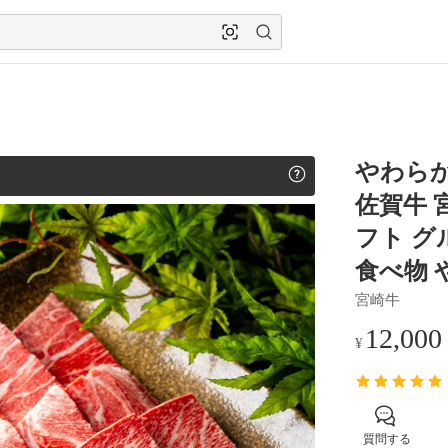
やわらか
佐賀牛 宮
フト グ
食べ物 
宮崎牛
12,000
¥
質問する