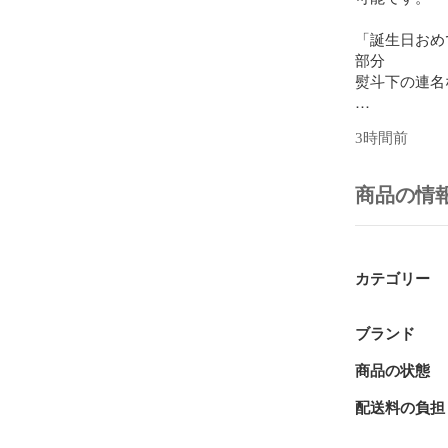
「誕生日おめ
部分

熨斗下の連名
メッセージカ
3時間前
お気軽にお申
赤白ではなく
商品の情
-------------------
黒毛和牛A4
焼き初めから
カテゴリー
九州産黒毛和
シタなどから

ブランド
霜降りと赤身
商品の状態
やまだ屋本店
配送料の負担
脂っこすぎず
A4ランク以