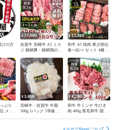
ランド牛の頂点を決定する

ピック」とも呼ばれている「全国和牛能力共進会」で全
オンに何度も輝く【 宮崎牛 】や【 鹿児島黒牛 】

迎賓館でアメリカ大統領との晩餐会に佐賀牛のステーキ
とはとても有名ですね。

15,000
13,800
¥
¥
近の和牛オリンピックは平成29年に宮城県で開催されま
際に総合1位に輝いたのも「鹿児島黒牛」です。

届けの方
佐賀牛 宮崎牛 A5 ミス
和牛 A5 焼肉 希少部位
ち4部門で1位・出品した全ての牛が上位6位入賞して総合
ジ 銘柄豚・銘柄鶏の
食べ比べ セット 4種 焼


【極旨セット】（４-５
き肉 480g （２～３人
人前）/ 黒毛和牛 牛肉
前）/ 牛肉 牛 やきにく
焼肉 焼肉用 和牛 焼き
高級グルメ お肉 高級
ては、3大会連続で内閣総理大臣賞を受賞し、

肉 用 肉 長崎和牛 鹿児
肉 高級 半返し 一万円
牛オリンピック通算で4回の内閣総理大臣賞を獲得してい
島 ギフト お中元 神戸
内祝い お返し 賞品 bbq
のみとなります。

牛 プレゼント BBQ み
すじ お肉 贈答用 お返
戸牛よりハイクラスなブランド規定で選定されており、
し肉 焼肉セット 御中
3,000
4,200
¥
¥
さは全国トップクラス。

元
以上且、脂肪交雑（BMS）がNo.7以上という非常に厳し
たっぷり
宮崎牛・佐賀牛 牛脂
和牛 牛ミンチ 牛ひき
定は、

部位 メガ
500g 1パック 5等級 九
肉 400g 黒毛和牛 国産
牛 伊賀牛 米沢牛 前沢牛などもはるかに超える厳しい品質
賀牛 宮
州産黒毛和牛 牛脂
お中元 ギフト 夏ギフ
ギフト 御
ト グルメ 和牛
フト 暑
江牛は格付けによる規定は設けられておらず明確な品質
メルカリShopsについて