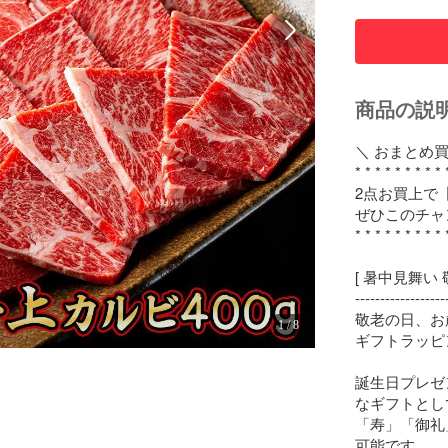
商品の説
＼ おまとめ買
* * * * * * * * * 
2点お買上で【
ぜひこのチャン
* * * * * * * * * 
[ 暑中見舞い 
-------------------
敬老の日、お
1
/
8
ギフトラッピ
誕生日プレゼ
なギフトとして
「寿」「御礼
可能です。
