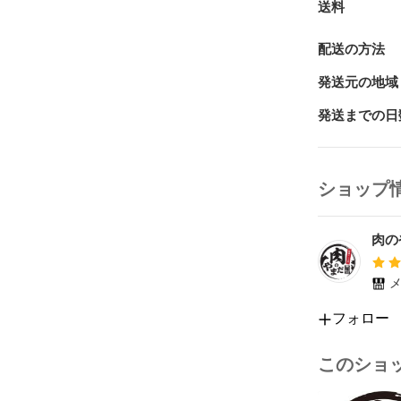
送料
バラ肉は真っ
す。

配送の方法
もちろん店主
発送元の地域
BBQやキャ
発送までの日
バチバチにサ
で

濃すぎず牛脂
おります。

ショップ
贈り物（プレ
ご自宅での焼
肉の
が食べたい！

そんなときに
メ
フォロー
****************
　和牛オリン
このショ
　ブランド牛 全
****************