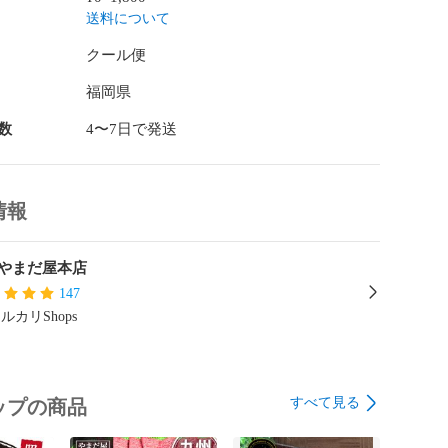
白になるほどサシが多く脂身も多くなってしまうためで
送料について
クール便
の手練れで捌きたてをお届けします。

福岡県
ンプ飯、グランピングでの焼肉としても大人気。

数
4〜7日で発送
シの入った特上カルビと比べ、サシの入り方が優しいの
が軽めでかえって食べやすい！というお声もいただいて
情報
ゼント）やご贈答品にはもちろんですが

肉パーティや、記念日のお食事、ちょっと美味しいもの
やまだ屋本店
147
もぴったりです。

ルカリShops
*************

ピック

すべて見る
ップの商品
国1位 

*************
