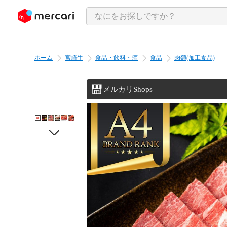
ンツにスキップ
ホーム
宮崎牛
食品・飲料・酒
食品
肉類(加工食品)
メルカリShops