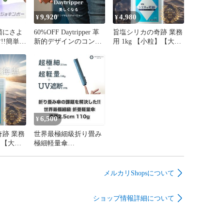
にも適した波長に調整しています。

9,920
4,980
¥
¥
には、UVCライトが2つとUVAライトが1つと計3つの除
菌にさよ
60%OFF Daytripper 革
旨塩シリカの奇跡 業務
用しています。

新的デザインのコンパ
用 1kg 【小粒】【大
証機関が
クト 携帯型充電器 大
粒】世界大賞受賞した
製品】

菌機「ジ
容量ワイヤレスチャー
天然塩を使って奇跡の
ジャー 充電器
旨みでご家庭料理を激
変させてみませんか??
VCランプは除菌効果は10〜20秒の照射が必要でしたが、
ョキンボーは3秒で除菌が可能となりました。除菌効果3
%を実現。対象物から3〜5cmの距離から照射を推奨しま
6,500
¥
跡 業務
世界最極細級折り畳み
較

】【大
極細軽量傘
菌は匂いを嫌う方もいたり、素材によっては色変わりし
受賞した
METABRELLA直径
為が菌の拡散になることが懸念されていましたが、この
て奇跡の
2.5cm 110g
イトは拡散防止が期待できます。

料理を激
メルカリShopsについて
んか??
B Type-Bコードから約30分で急速満充電、連続使用時間35
ショップ情報詳細について
700回が1回の充電で可能です。
