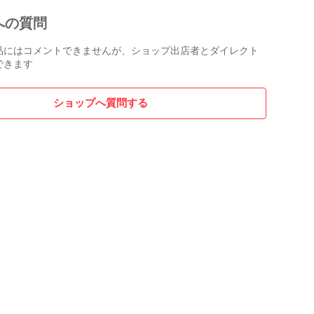
への質問
化を図るとともに、類似商品より高機能、高性能、そして
もこだわりました。

品にはコメントできませんが、ショップ出店者とダイレクト
できます
イマー搭載、3分、10分、35分後と3種類の時間を選ぶこ
ショップへ質問する


の除菌性能は、世界的認証機関のSGSでの実験証明に加
州認証も取得しています。



260〜285に調整したことで安全性の高いUVC波長を採用
に目にUVC光が目に照射されないように自動で消灯する
蔵しました。

眼で確認できない為、視認できるUVAの紫色ランプと同範
が確認できるようにしました。

ージは再利用できるようにSDGsに対応しています。利