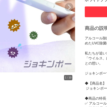
商品の説
アルコール除菌
めたUVC除菌
私たちが追い
「ウイルス、
との想い。

ジョキンボー
1
/
10
◆【商品名】

 ジョキンボー
◆商品の特長

✅ アルコール