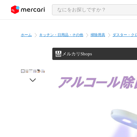
ンツにスキップ
ホーム
キッチン・日用品・その他
掃除用具
ダスター・ク
メルカリShops