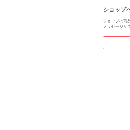
◆こだわり

ショップ
40gの軽量
デザイン性に
ショップの商
メッセージが
◆タイマー

連続照射用タ
とができます。
◆世界認証

ジョキンボー
え、CEと広
◆安全性と装置
UVC光の波長
しました。特
安全装置を内
UVC光は肉
囲で照射範囲
 ◆SDGs

製品のパッケ