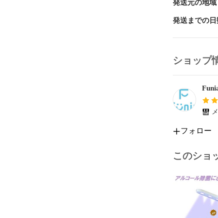
発送元の地域
しかし、紙や
発送までの日
そこでこの製
れた製品です。
ショップ
UV製品は他
で除菌ができ
Fun
査機関を全世
製品はほとん
メ
しかし、本製
明しています。
フォロー
エビデンスの
このショ
たが

本製品は世界
細菌を除菌で
新開発のUVC
小型軽量で波