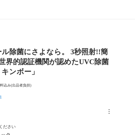
ル除菌にさよなら。 3秒照射!!簡
!世界的認証機関が認めたUVC除菌
ョキンボー」
料込み(出品者負担)
1
ください
ラック