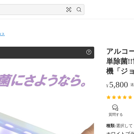
ロス
アルコー
単除菌!
機「ジ
5,800
送
¥
質問する
種類
:
選択して
ホワイト
ブ