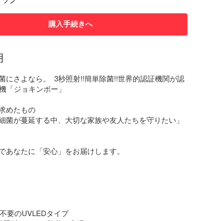
購入手続きへ
明
にさよなら。  3秒照射!!簡単除菌!!世界的認証機関が認
機「ジョキンボー」

求めたもの

細菌が蔓延する中、大切な家族や友人たちを守りたい」
であなたに「安心」をお届けします。



不要のUVLEDタイプ
