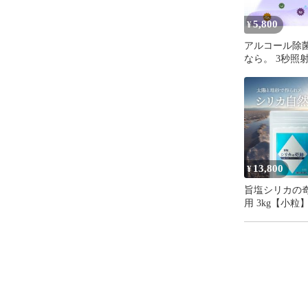
体への安全性
5,800
¥
ジョキンボー
アルコール除
菌ライトを採
なら。 3秒照射!!簡単除
菌!!世界的認
【こだわりの
認めたUVC除
ョキンボー」
◆除菌効果

これまでのU
新開発したジ
秒で99.99
す。

13,800
¥
旨塩シリカの奇
◆アルコール比
用 3kg【小粒
アルコール除
粒】 世界大賞
たり、拭く行
天然塩を使っ
UVCLEDラ
旨みでご家庭
変させてみませ
◆充電耐性

Micro US
分、3秒照射で