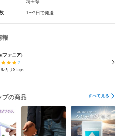
埼玉県
布はアルコールでは除菌しにくい現状があります。

数
1〜2日で発送
品は、UVライトでの除菌効果が有効ということで開発さ


情報
社でも商品化されていましたが、本製品は圧倒的な短時間
るように開発しました。さらに、その能力を証明する検
ia(ファニア)
界基準で検証されました。

7
ど市場にはありませんでした。

ルカリShops
品は世界的認証機関で試験したデータを取得し効果を証


ある製品でもUVCの照射時間は20秒程度を要していまし
すべて見る
ップの商品
的試験機関であるSGSで照射時間3秒でウィルスなどの
きることが証明されました。

のLEDライトです。

長は260〜285と殺菌作用の強い波長帯であると同時に人