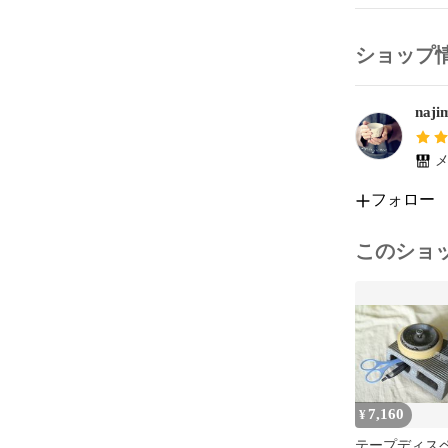
ショップ
naji
メ
フォロー
このショ
7,160
¥
テープディス