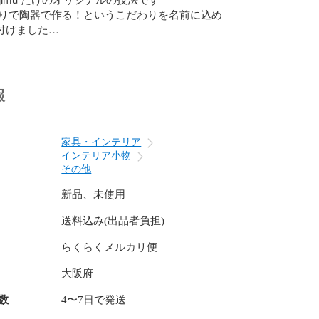
りで陶器で作る！というこだわりを名前に込め
名付けました

手作りの味のあるテープカッターに仕上がりました

特徴である黒陶という技法で素地を黒く

うっすらと掛け、キラリと品のあるシンプルな仕上がり
報


暮らしに馴染んでいく様子を体感してください

家具・インテリア
インテリア小物
その他
用メッセージカード受付ます

て】をご覧ください。

新品、未使用
は【ご注文の前に】をよくお読みください
送料込み(出品者負担)
らくらくメルカリ便
大阪府
数
4〜7日で発送