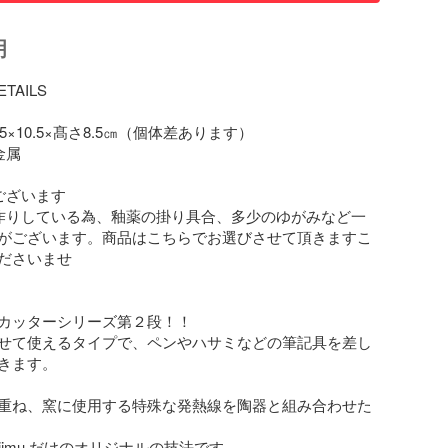
明
TAILS

×10.5×髙さ8.5㎝（個体差あります）

属

ざいます

作りしている為、釉薬の掛り具合、多少のゆがみなど一
がございます。商品はこちらでお選びさせて頂きますこ
ださいませ

カッターシリーズ第２段！！

せて使えるタイプで、ペンやハサミなどの筆記具を差し
きます。

重ね、窯に使用する特殊な発熱線を陶器と組み合わせた
jimu だけのオリジナルの技法です
