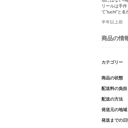
リールは手作
て”tuchi"と
土の温もり、
半年以上前
najimuの
全体に釉薬を
商品の情
にしております
手に、家に、
カテゴリー
※プレゼント
【包装につい
商品の状態
※ご注文の際
配送料の負担
配送の方法
発送元の地域
発送までの日