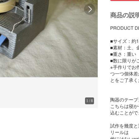
商品の説
PRODUCT DE
■サイズ：約15
■素材：土、金
■重さ：重い

■数に限りがご
※手作りでお
つ一つ個体差
とをご了承く
陶器のテープ
1
/
8
こちらは寝か
込むことがで
試作を幾度と
リールは

他にはないna