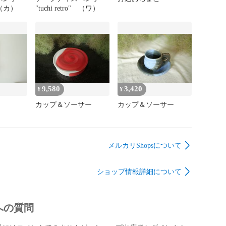
" （カ）
"tuchi retro" （ワ）
9,580
3,420
¥
¥
カップ＆ソーサー
カップ＆ソーサー
メルカリShopsについて
ショップ情報詳細について
への質問