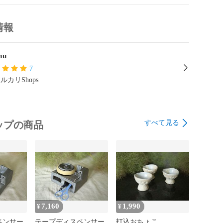
情報
mu
7
ルカリShops
すべて見る
ップの商品
7,160
1,990
¥
¥
ペンサー
テープディスペンサー
打込おちょこ