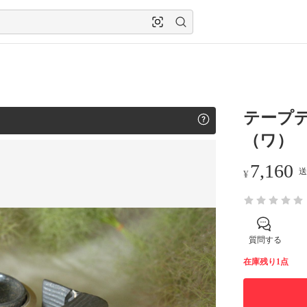
テープディ
（ワ）
7,160
送
¥
質問する
在庫残り1点