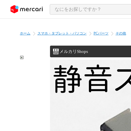
ンツにスキップ
ホーム
スマホ・タブレット・パソコン
PCパーツ
その他
メルカリShops