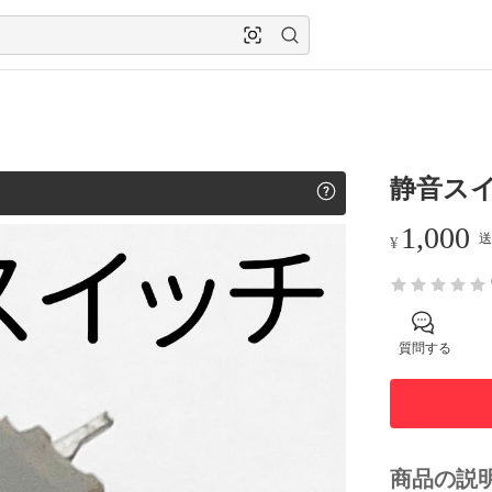
静音スイッ
1,000
送
¥
質問する
商品の説