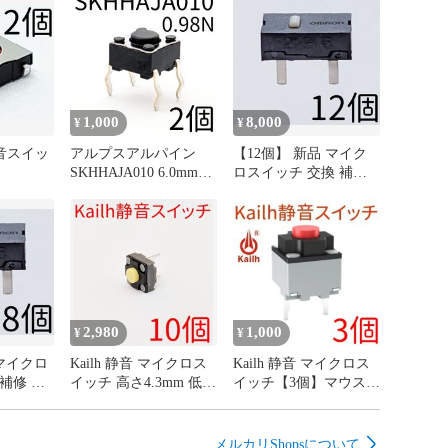
1,000
8,000
¥
¥
静音スイッ
アルプスアルパイン
【12個】 新品 マイク
SKHHAJA010 6.0mm角
ロスイッチ 交換 補修
タイプ タクトスイッチ
パーツ 修理 リペア
0.98N 4本足 4フィート
G13 G13r オムロン
omron
2,980
1,000
¥
¥
 マイクロ
Kailh 静音 マイクロス
Kailh 静音 マイクロス
補修 パ
イッチ 高さ4.3mm 低背
イッチ【3個】マウス
 G13
タイプ【10個】マウス
サイレント ミュート
omron
サイレント ミュート
mute
mute
メルカリShopsについて