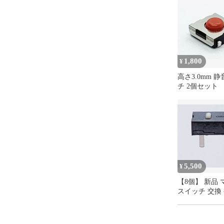
1,800
¥
高さ3.0mm 
チ 2個セット
5,500
¥
【8個】 新品
スイッチ 交換 
ーツ 修理 リペア
G13r オムロン 