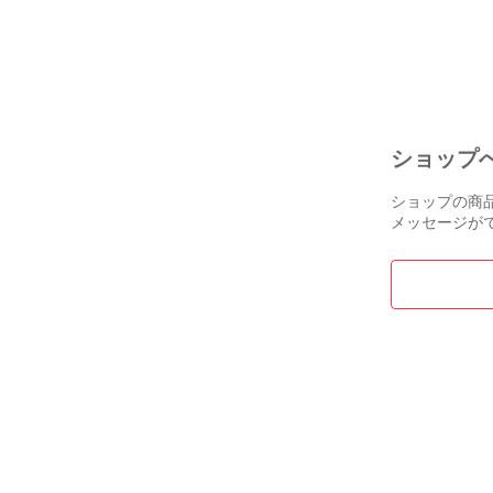
S：新品、未
16GB/SSD256
A：未使用に
) 2021年7月発
Windows11 Pro
AB：目立った
HD ノートパ
B：ややキズや
[GL-HP53]
BC：キズや汚
C：全体的に
ショップ
⭕外観

・薄いシール
ショップの商
見て良好状態
メッセージが
⭕液晶

・とくに問題
⭕バッテリー

【バッテリー最
※新品バッテ
（写真10枚
※98％充電状
なお使用状況