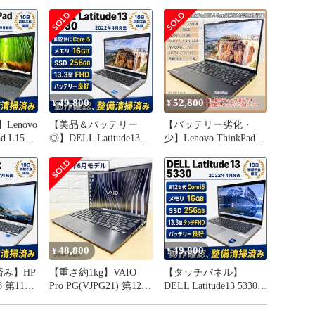
ピーカー内蔵　：　〇動作確認済み

モノラル）マイク内蔵　：　〇動作確認済み

ブ：なし

メラ：あり（プライバシーシャッター付）

49,800
52,800
下記のメーカーページで確認ください。

¥
¥
novo.com/jp/ja/p/laptops/thinkpad/thinkpad-t-
Lenovo
【美品＆バッテリー
【バッテリー劣化・
ad-t14-amd-g1/22tpt14t4a2?
d L15
◎】DELL Latitude13
少】Lenovo ThinkPad
s%253A%252F%252Fwww.google.com%252F#tech_specs

re i5-
5330 第12世代Core i5-
E14 Gen5 Ryzen 5
1245U メモリ
7430U メモリ
は下記からダウンロード可能です

Me)
16GB/SSD256GB(NVMe
16GB/SSD256GB(NVMe
oad.lenovo.com/pccbbs/mobiles_pdf/t14_t15_p14s_p15s_u
チ
) 2022年4月発売
) VRAM1GB 2024年9月
ro 整備製
Windows11 Pro 13.3型
製造 Windows11 Pro 14
 2022
FHD ノートパソコン
型ノートPC 整備清掃済
LT54]
[GL-DL45]
み[GL-LT52]
48,800
49,800
ン状態★★★

¥
¥
み】HP
【重さ約1kg】VAIO
【タッチパネル】
B

G8 第11世
Pro PG(VJPG21) 第12世
DELL Latitude13 5330
は、出品者の主観となります。

5G7 メモ
代Core i5-1235U メモリ
第12世代Core i5-1245U
16GB/SSD256GB(NVMe
メモリ