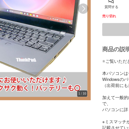
質問する
売り切れ
商品の説
⭐️ご覧いただ
本パソコンは
Windows
（出荷前にも
1
/
10
加えて一般的
で、

パソコンに詳
※ミスマッチ
記載させてい