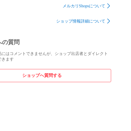
使用品（セットアップのため開梱してる場合あり）

GB(NVMe
) 2022年6月発売
16GB/SSD256GB(NVMe
メルカリShopsについて
近い、ほぼ新品

売
Windows11 Pro 13.3型
) 2022年4月発売
 13.3型
FHD ノートパソコン
Windows11 Pro 13.3型
キズや汚れなし

ショップ情報詳細について
ソコン
[GL-SV13]
FHD ノートパソコン
汚れあり

バッテリー良好 [GL-
れあり

DL43]
状態が悪い

への質問
跡少々見られますが、目につくダメージなく、全体的に
品にはコメントできませんが、ショップ出店者とダイレクト
です。

できます
ショップへ質問する
は見受けられません。

大容量 】約86.7%

リーを100%として比較したバッテリー容量の基準です。

目をご確認ください。）

態で使用可能時間は、7時間40分の表示です。

によって、バッテリー利用時間は前後しますので、あく