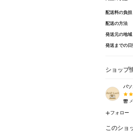
☘️サイズ：幅32
☘️重量：約1.47
配送料の負担
☘️液晶：ノ
配送の方法
☘️画面サイズ
☘️解像度：FHD 
発送元の地域
☘️グラフィック
発送までの日
☘️インターフ
・無線LAN(Wi
・Bluetoo
ショップ
・USB-A 3
・USB-Cｘ2 
・HDMI　：
パソ
・指紋認証　
・SIMスロッ
メ
・SDXCカ
フォロー
・キーボード
・タッチパッ
ル）が動作し
このショ