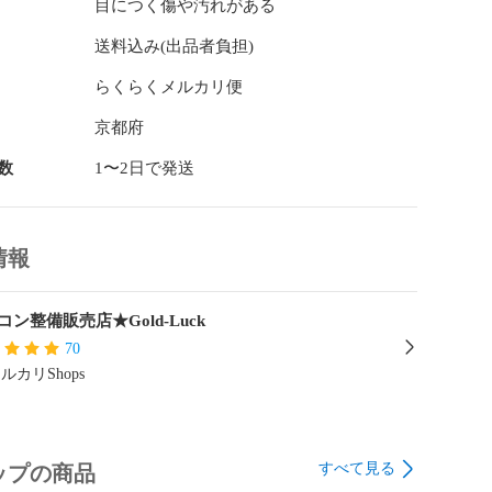
目につく傷や汚れがある
8mm / 奥行226mm / 高さ18mm

kg

送料込み(出品者負担)
ングレア液晶搭載（反射しづらく目が疲れにくい）

らくらくメルカリ便
：14インチ

1920x1080

京都府
 ： Intel(R)内蔵グラフィックス

数
1〜2日で発送
ェイス：

-Fi 6(IEEE802.11ax)対応)：〇動作確認済み

th　：　〇動作確認済み

情報
.0ｘ2　：　〇動作確認済み

(内1つはThunderbolt3)：〇動作確認済み

　〇動作確認済み

コン整備販売店★Gold-Luck
：　△動作未確認

70
ト　：　なし

ルカリShops
ードスロット　：　〇動作確認済み

　：　〇動作確認済み

ド　：　△左右クリックの真ん中ボタン（マウスホイー
ません

すべて見る
ップの商品