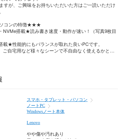
ますが、ご興味をお持ちいただいた方はご一読いただけ


ソコンの特徴★★★

D・NVMe搭載★読み書き速度・動作が速い！（写真9枚目
s11搭載★性能的にもバランスが取れた良いPCです。

、ご自宅用など様々なシーンで不自由なく使えるかと思
良好★電源の取れない環境でも数時間お使いいただけま


報
様★★★

：レノボ

nkPad T14 Gen1 20S1S1UJ2P

スマホ・タブレット・パソコン
ws11 Pro 64ビット

ノートPC
  Core i5-10310U 1.70GHz / 4コア8スレッド / ター
Windowsノート本体
0最大4.40GHz

B

Lenovo
SD 256GB NVMe PCIe

やや傷や汚れあり