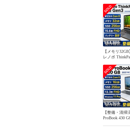
・ステレオス
・デジタル（
☘️光学ドライ
☘️WEBカ
64,800
※詳細情報は
¥
https://www.le
【メモリ32GB】
series/thinkp
レノボ ThinkPa
orgRef=http
Gen3 第12世代Co
1235U
※取扱説明書
SSD256GB(NV
https://downl
FHD15.6イン
Windows11 P
g_ja.pdf

造済み ノートPC
年9月製造 [GL-
35,910
★★★パソコ
¥
【整備・清掃済
⭕状態ランク：
ProBook 430 
※状態ランク
代Core i5-113
リ