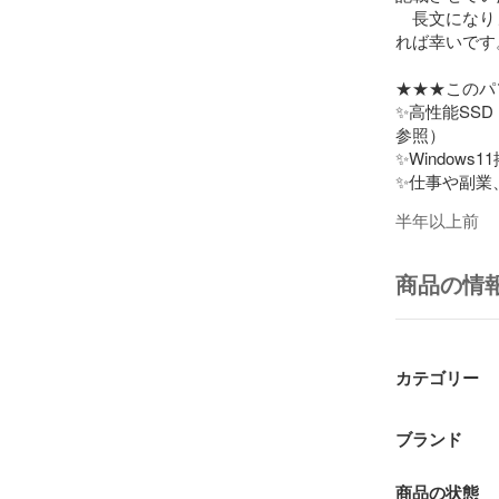
　長文になり
れば幸いです。
★★★このパ
✨高性能SS
参照）

✨Window
✨仕事や副業
います

半年以上前
✨バッテリー
す(詳細は下記)
商品の情
★★★製品仕
☘️メーカー名
☘️モデル名：Thi
☘️OS：Windo
カテゴリー
☘️CPU：インテル
ボ・ブースト2.
☘️メモリ：16G
ブランド
☘️ストレージ：S
商品の状態